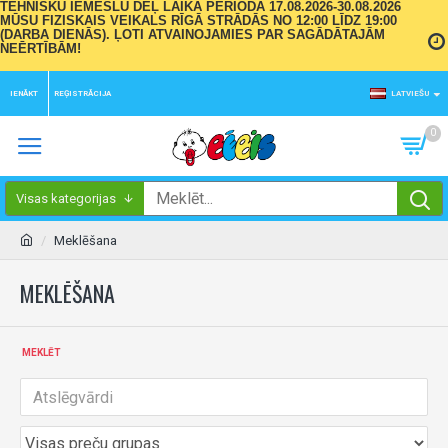
TEHNISKU IEMESLU DĒĻ LAIKA PERIODĀ 17.08.2026-30.08.2026
MŪSU FIZISKAIS VEIKALS RĪGĀ STRĀDĀS NO 12:00 LĪDZ 19:00
(DARBA DIENĀS). ĻOTI ATVAINOJAMIES PAR SAGĀDĀTAJĀM
NEĒRTĪBĀM!
IENĀKT
REĢISTRĀCIJA
LATVIEŠU
0
Visas kategorijas
Meklēšana
MEKLĒŠANA
MEKLĒT