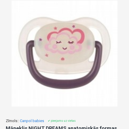
Zīmols::
Canpol babies
✔ pieejams uz vietas
Māneklis NIGHT DREAMS anatomiskās formas 0-6m 22/500 pink