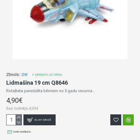
Zīmols::
SW
✔ pieejams uz vietas
Lidmašīna 19 cm Q8646
Rotaļlieta paredzēta bērniem no 3 gadu vecuma...
4,90€
Bez nodokļa:4,05€
IELIKT GROZĀ
Uzdot jautājumu