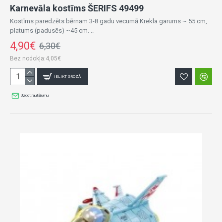
Karnevāla kostīms ŠERIFS 49499
Kostīms paredzēts bērnam 3-8 gadu vecumā.Krekla garums ~ 55 cm,
platums (padusēs) ~45 cm. ..
4,90€
6,30€
Bez nodokļa:4,05€
IELIKT GROZĀ
Uzdot jautājumu