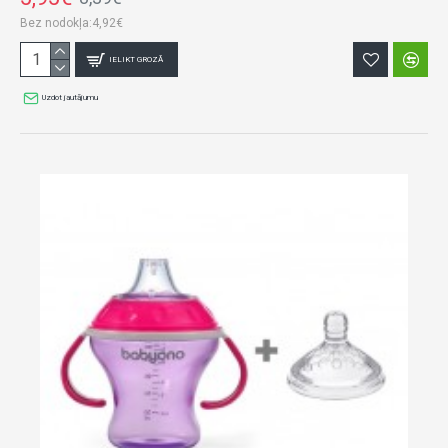
Bez nodokļa:4,92€
IELIKT GROZĀ
Uzdot jautājumu