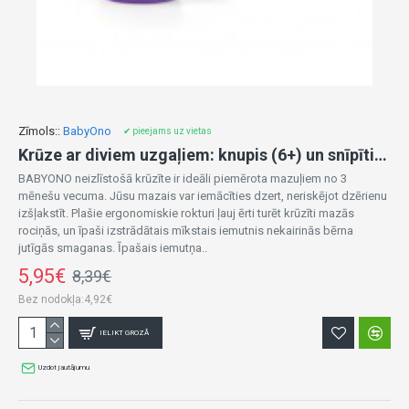
Zīmols::
BabyOno
✔ pieejams uz vietas
Krūze ar diviem uzgaļiem: knupis (6+) un snīpītis, 180 ml 1456/04
BABYONO neizlīstošā krūzīte ir ideāli piemērota mazuļiem no 3
mēnešu vecuma. Jūsu mazais var iemācīties dzert, neriskējot dzērienu
izšļakstīt. Plašie ergonomiskie rokturi ļauj ērti turēt krūzīti mazās
rociņās, un īpaši izstrādātais mīkstais iemutnis nekairinās bērna
jutīgās smaganas. Īpašais iemutņa..
5,95€
8,39€
Bez nodokļa:4,92€
IELIKT GROZĀ
Uzdot jautājumu