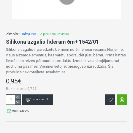
Zīmols::
BabyOno
✔ pieejams uz vietas
Silikona uzgalis fīderam 6m+ 1542/01
Silikona uzgalis ir paredzēts bērniem no 6 mēnešu vecuma.Noņemiet
visus aizsargelementus, kas varētu apdraudēt jūsu bērnu. Pirms katras
lietošanas reizes pārbaudiet produktu. Izmetiet visas bojājumu vai
nodiluma pazīmes. Vienmēr lietojiet pieaugušo uzraudzībā. Šis
produkts nav rotaļlieta. Iesakām sa..
0,95€
Bez nodokļa:0,79€
IELIKT GROZĀ
Uzdot jautājumu