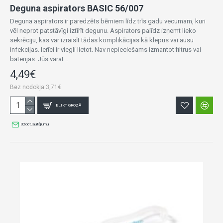
Deguna aspirators BASIC 56/007
Deguna aspirators ir paredzēts bērniem līdz trīs gadu vecumam, kuri
vēl neprot patstāvīgi iztīrīt degunu. Aspirators palīdz izņemt lieko
sekrēciju, kas var izraisīt tādas komplikācijas kā klepus vai ausu
infekcijas. Ierīci ir viegli lietot. Nav nepieciešams izmantot filtrus vai
baterijas. Jūs varat ..
4,49€
Bez nodokļa:3,71€
IELIKT GROZĀ
Uzdot jautājumu