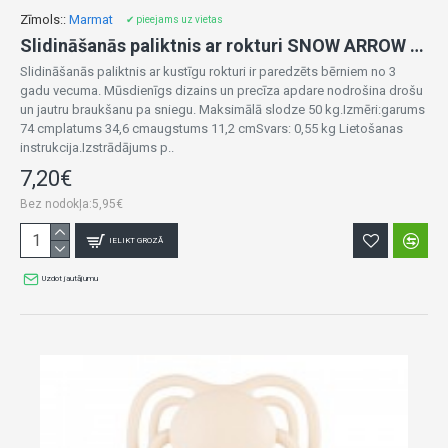
Zīmols::
Marmat
✔ pieejams uz vietas
Slidināšanās paliktnis ar rokturi SNOW ARROW 6227 Marmat
Slidināšanās paliktnis ar kustīgu rokturi ir paredzēts bērniem no 3
gadu vecuma. Mūsdienīgs dizains un precīza apdare nodrošina drošu
un jautru braukšanu pa sniegu. Maksimālā slodze 50 kg.Izmēri:garums
74 cmplatums 34,6 cmaugstums 11,2 cmSvars: 0,55 kg Lietošanas
instrukcija.Izstrādājums p..
7,20€
Bez nodokļa:5,95€
IELIKT GROZĀ
Uzdot jautājumu