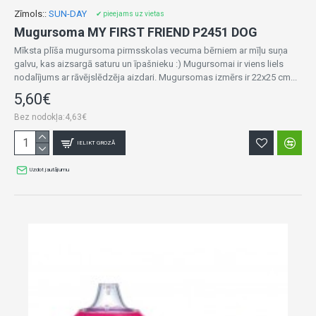
Zīmols::
SUN-DAY
✔ pieejams uz vietas
Mugursoma MY FIRST FRIEND P2451 DOG
Mīksta plīša mugursoma pirmsskolas vecuma bērniem ar mīļu suņa
galvu, kas aizsargā saturu un īpašnieku :) Mugursomai ir viens liels
nodalījums ar rāvējslēdzēja aizdari. Mugursomas izmērs ir 22x25 cm...
5,60€
Bez nodokļa:4,63€
IELIKT GROZĀ
Uzdot jautājumu