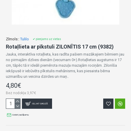
Zīmols::
Tulilo
✔ pieejams uz vietas
Rotaļlieta ar pīkstuli ZILONĪTIS 17 cm (9382)
Jauka, interaktīva rotaļlieta, kas radīta pašiem mazākajiem bērniem jau
no pirmajām dzīves dienām (vecumam 0+).Rotaļlietas augstums ir 17
cm, tāpēc tā ir ideāli piemērota mazuļa mazajām rociņām. Zilonīša
iekšpusē ir iebūvēts pīkstulis mehānisms, kas piesaista bērna
uzmanību un veicina dzirdes un maņ..
4,80€
Bez nodokļa:3,97€
IELIKT GROZĀ
Uzdot jautājumu