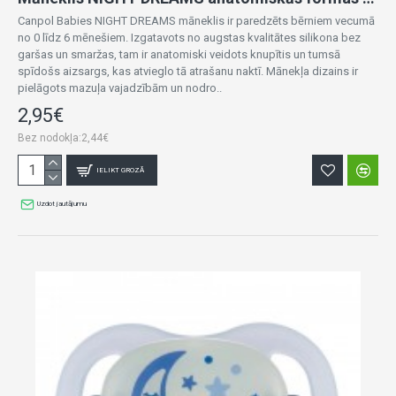
Canpol Babies NIGHT DREAMS māneklis ir paredzēts bērniem vecumā
no 0 līdz 6 mēnešiem. Izgatavots no augstas kvalitātes silikona bez
garšas un smaržas, tam ir anatomiski veidots knupītis un tumsā
spīdošs aizsargs, kas atvieglo tā atrašanu naktī. Mānekļa dizains ir
pielāgots mazuļa vajadzībām un nodro..
2,95€
Bez nodokļa:2,44€
IELIKT GROZĀ
Uzdot jautājumu