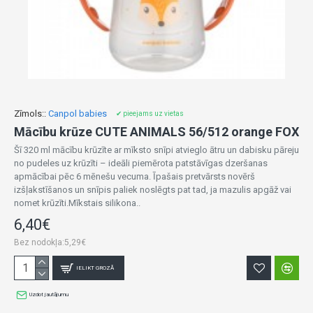
Zīmols::
Canpol babies
✔ pieejams uz vietas
Mācību krūze CUTE ANIMALS 56/512 orange FOX
Šī 320 ml mācību krūzīte ar mīksto snīpi atvieglo ātru un dabisku pāreju
no pudeles uz krūzīti – ideāli piemērota patstāvīgas dzeršanas
apmācībai pēc 6 mēnešu vecuma. Īpašais pretvārsts novērš
izšļakstīšanos un snīpis paliek noslēgts pat tad, ja mazulis apgāž vai
nomet krūzīti.Mīkstais silikona..
6,40€
Bez nodokļa:5,29€
IELIKT GROZĀ
Uzdot jautājumu