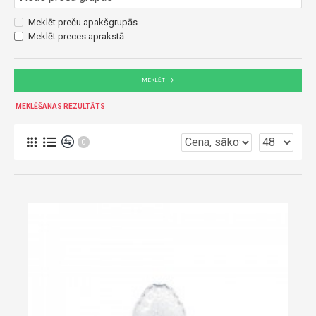
Meklēt preču apakšgrupās
Meklēt preces aprakstā
MEKLĒT
MEKLĒŠANAS REZULTĀTS
0