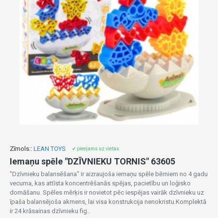
Zīmols::
LEAN TOYS
✔ pieejams uz vietas
Iemaņu spēle "DZĪVNIEKU TORNIS" 63605
"Dzīvnieku balansēšana" ir aizraujoša iemaņu spēle bērniem no 4 gadu
vecuma, kas attīsta koncentrēšanās spējas, pacietību un loģisko
domāšanu. Spēles mērķis ir novietot pēc iespējas vairāk dzīvnieku uz
īpaša balansējoša akmens, lai visa konstrukcija nenokristu.Komplektā
ir 24 krāsainas dzīvnieku fig..