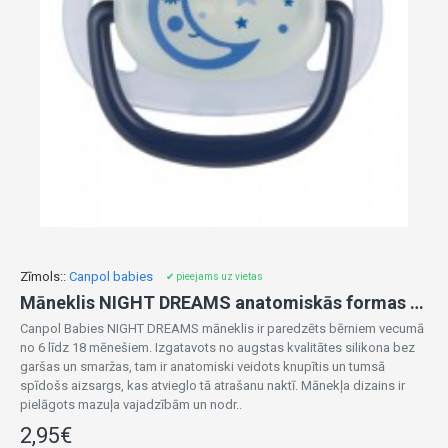
Zīmols::
Canpol babies
✔ pieejams uz vietas
Māneklis NIGHT DREAMS anatomiskās formas 6-18m 22/501 blue
Canpol Babies NIGHT DREAMS māneklis ir paredzēts bērniem vecumā
no 6 līdz 18 mēnešiem. Izgatavots no augstas kvalitātes silikona bez
garšas un smaržas, tam ir anatomiski veidots knupītis un tumsā
spīdošs aizsargs, kas atvieglo tā atrašanu naktī. Mānekļa dizains ir
pielāgots mazuļa vajadzībām un nodr..
2,95€