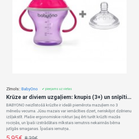
Zīmols::
BabyOno
✔ pieejams uz vietas
Krūze ar diviem uzgaļiem: knupis (3+) un snīpītis, 180 ml 1456/03
BABYONO neizlīstošā krūzīte ir ideāli piemērota mazuļiem no 3
mēnešu vecuma. Jūsu mazais var iemācīties dzert, neriskējot dzērienu
izšļakstīt. Plašie ergonomiskie rokturi ļauj ērti turēt krūzīti mazās
rociņās, un īpaši izstrādātais mīkstais iemutnis nekairinās bērna
jutīgās smaganas. Īpašais iemutņa..
5,95€
8,39€