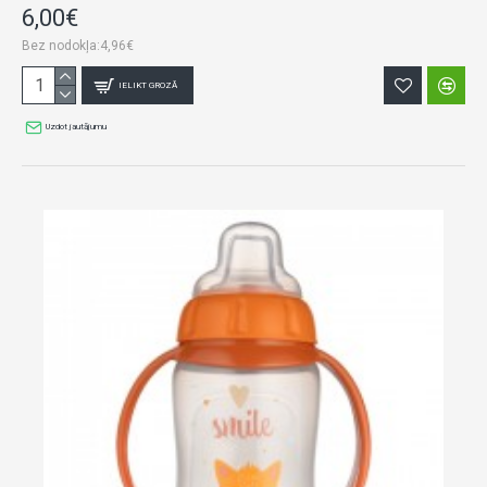
6,00€
Bez nodokļa:4,96€
IELIKT GROZĀ
Uzdot jautājumu