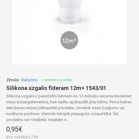
Zīmols::
BabyOno
✔ pieejams uz vietas
Silikona uzgalis fīderam 12m+ 1543/01
Silikona uzgalis ir paredzēts bērniem no 12 mēnešu vecuma.Noņemiet
visus aizsargelementus, kas varētu apdraudēt jūsu bērnu. Pirms katras
lietošanas reizes pārbaudiet produktu. Izmetiet visas bojājumu vai
nodiluma pazīmes. Vienmēr lietojiet pieaugušo uzraudzībā. Šis
produkts nav rotaļlieta. Iesakām s..
0,95€
Bez nodokļa:0,79€