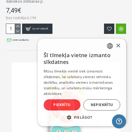
dabiskos zīdīšanas p..
7,49€
Bez nodokļa:6,19€
IELIKT GROZĀ
Uzdot jautājumu
×
Šī tīmekļa vietne izmanto
LATVIAN
sīkdatnes
RUSSIAN
Mūsu tīmekļa vietnē tiek izmantoti
sīkdatnes, lai uzlabotu vietnes tehnisku
ENGLISH
darbību, analizētu vietnes izmantošanas
statistiku, un uzlabotu mūsu mārketinga
aktivitātes.
PIEKRĪTU
NEPIEKRĪTU
PIELĀGOT