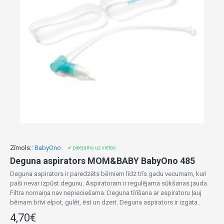
Zīmols::
BabyOno
✔ pieejams uz vietas
Deguna aspirators MOM&BABY BabyOno 485
Deguna aspirators ir paredzēts bērniem līdz trīs gadu vecumam, kuri
paši nevar izpūst degunu. Aspiratoram ir regulējama sūkšanas jauda.
Filtra nomaiņa nav nepieciešama. Deguna tīrīšana ar aspiratoru ļauj
bērnam brīvi elpot, gulēt, ēst un dzert. Deguna aspirators ir izgata..
4,70€