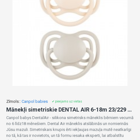
Zīmols::
Canpol babies
✔ pieejams uz vietas
Mānekļi simetriskie DENTAL AIR 6-18m 23/229 (2 gab.)
Canpol babys DentalAir - silikona simetrisks māneklis bērniem vecumā
no 6 līdz18 mēnešiem. Dental Air māneklis atslābinās un nomierinās
Jūsu mazuli. Simetriskais knupis ērti iekļaujas mazuļa mutē neatkarīgi
no tā, kā tas ir novietots, un tā formu iesaka eksperti, lai atbalstītu