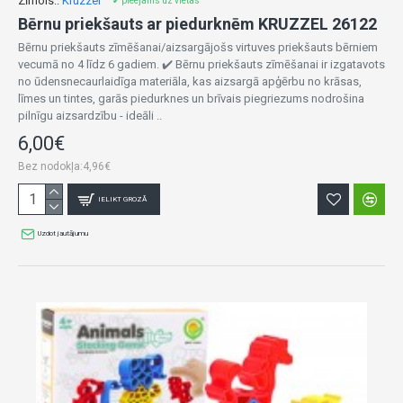
Zīmols::
Kruzzel
✔ pieejams uz vietas
Bērnu priekšauts ar piedurknēm KRUZZEL 26122
Bērnu priekšauts zīmēšanai/aizsargājošs virtuves priekšauts bērniem
vecumā no 4 līdz 6 gadiem. ✔️ Bērnu priekšauts zīmēšanai ir izgatavots
no ūdensnecaurlaidīga materiāla, kas aizsargā apģērbu no krāsas,
līmes un tintes, garās piedurknes un brīvais piegriezums nodrošina
pilnīgu aizsardzību - ideāli ..
6,00€
Bez nodokļa:4,96€
IELIKT GROZĀ
Uzdot jautājumu