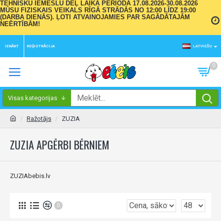
TEHNISKU IEMESLU DĒĻ LAIKA PERIODĀ 17.08.2026-30.08.2026
MŪSU FIZISKAIS VEIKALS RĪGĀ STRĀDĀS NO 12:00 LĪDZ 19:00
(DARBA DIENĀS). ĻOTI ATVAINOJAMIES PAR SAGĀDĀTAJĀM
NEĒRTĪBĀM!
IENĀKT
REĢISTRĀCIJA
LATVIEŠU
0
Visas kategorijas
Ražotājs
ZUZIA
ZUZIA APGĒRBI BĒRNIEM
ZUZIAbebis.lv
0