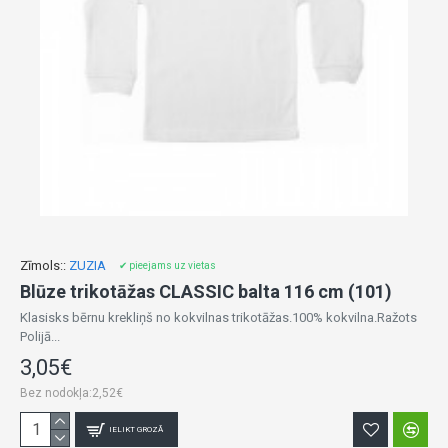
Zīmols::
ZUZIA
✔ pieejams uz vietas
Blūze trikotāžas CLASSIC balta 116 cm (101)
Klasisks bērnu krekliņš no kokvilnas trikotāžas.100% kokvilna.Ražots
Polijā...
3,05€
Bez nodokļa:2,52€
IELIKT GROZĀ