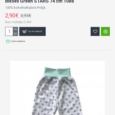
Bikses Green STARS 74 cm 1088
100% kokvilnaRažots Polijā ..
2,90€
3,95€
Bez nodokļa:2,40€
IELIKT GROZĀ
Uzdot jautājumu