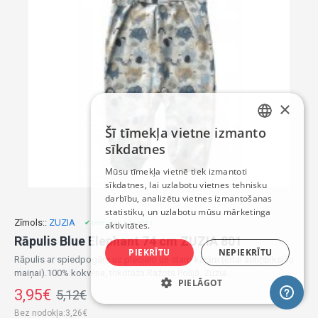
×
Šī tīmekļa vietne izmanto
LATVIAN
sīkdatnes
RUSSIAN
Mūsu tīmekļa vietnē tiek izmantoti
sīkdatnes, lai uzlabotu vietnes tehnisku
ENGLISH
darbību, analizētu vietnes izmantošanas
statistiku, un uzlabotu mūsu mārketinga
Zīmols::
ZUZIA
✔ pieejams uz vietas
aktivitātes.
Rāpulis Blue Elephant 74 cm ZUZIA 801
PIEKRĪTU
NEPIEKRĪTU
Rāpulis ar spiedpogām uz pleciem un starp kājām (ērtai autiņbiksīšu
maiņai).100% kokvilna, trikotāža.Ražots Polijā. Zuzia..
PIELĀGOT
3,95€
5,12€
Bez nodokļa:3,26€