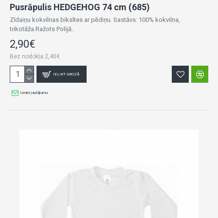
Pusrāpulis HEDGEHOG 74 cm (685)
Zīdaiņu kokvilnas biksītes ar pēdiņu. Sastāvs: 100% kokvilna,
trikotāža.Ražots Polijā..
2,90€
Bez nodokļa:2,40€
IELIKT GROZĀ
Uzdot jautājumu