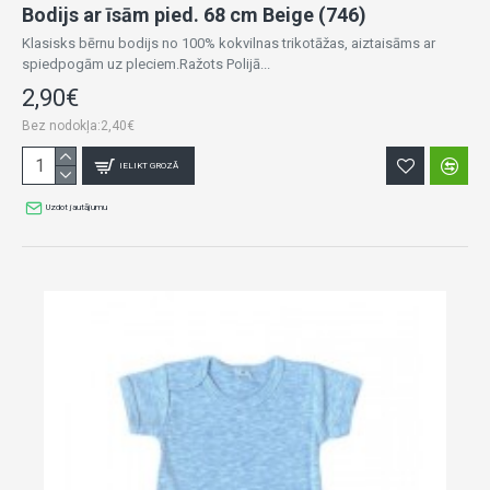
Bodijs ar īsām pied. 68 cm Beige (746)
Klasisks bērnu bodijs no 100% kokvilnas trikotāžas, aiztaisāms ar
spiedpogām uz pleciem.Ražots Polijā...
2,90€
Bez nodokļa:2,40€
IELIKT GROZĀ
Uzdot jautājumu