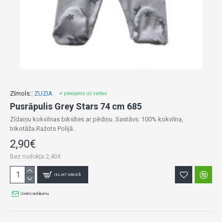
Zīmols::
ZUZIA
✔ pieejams uz vietas
Pusrāpulis Grey Stars 74 cm 685
Zīdaiņu kokvilnas biksītes ar pēdiņu. Sastāvs: 100% kokvilna,
trikotāža.Ražots Polijā..
2,90€
Bez nodokļa:2,40€
IELIKT GROZĀ
Uzdot jautājumu