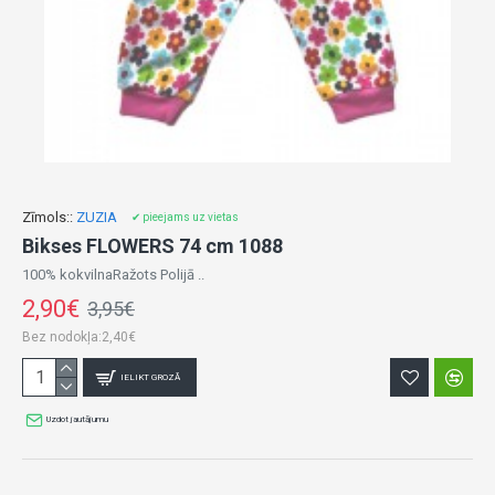
Zīmols::
ZUZIA
✔ pieejams uz vietas
Bikses FLOWERS 74 cm 1088
100% kokvilnaRažots Polijā ..
2,90€
3,95€
Bez nodokļa:2,40€
IELIKT GROZĀ
Uzdot jautājumu