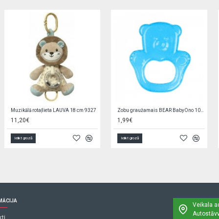
Rompers SUMMER 20001 blue
Zeķubikses baltas RAB-0002 (80-122 cm)
2,90€
6,20€
3,90€
Ielikt grozā
Ielikt grozā
MĀCIJA
Veikala a
Autostāvv
ti