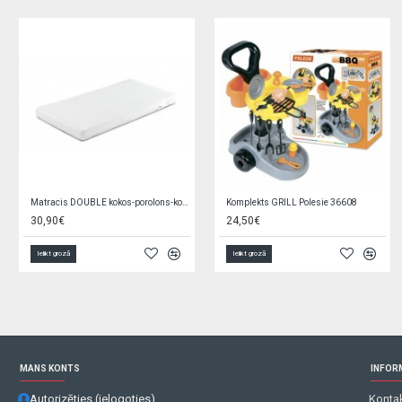
Zīdaiņu zābaciņi 3-9 mēn. OBO-0178
Jauka pildspalva LAPKA GG73-izpārdošana
6,00€
0,65€
1,30€
Ielikt grozā
Ielikt grozā
MANS KONTS
INFOR
Autorizēties (ielogoties)
Kontak