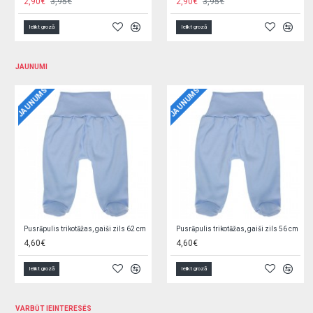
7,10€
3,90€
Ielikt grozā
Ielikt grozā
JAUNUMI
JAUNUMS
JAUNUMS
Jaciņa trikotāžas, rozā 62 cm O0YEYROX
Jaciņa trikotāžas, gaiši zila 62 cm F9W2GGPL
5,90€
5,90€
Ielikt grozā
Ielikt grozā
VARBŪT IEINTERESĒS