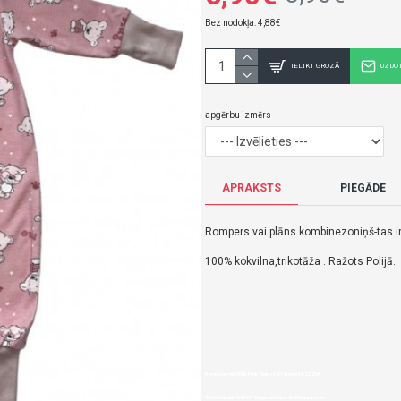
Bez nodokļa: 4,88€
IELIKT GROZĀ
UZDO
apgērbu izmērs
APRAKSTS
PIEGĀDE
Rompers vai plāns kombinezoniņš-tas ir
100% kokvilna,trikotāža . Ražots Polijā.
Rompers KAJTEK-Pink Teddy 68/74 cm 034-ZUZIA
5,90€ veikalā "BĒBIS" Rīgā vai bebis.lv.Pieejams(-a).