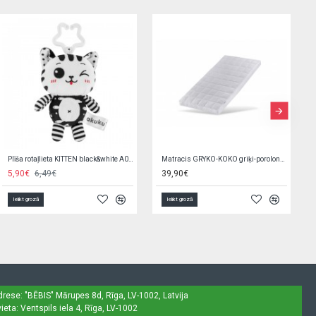
G/v komplekts SWEET SAFARI K-2P135 (sega,spilvens)
Sport Cup with Foldable Spout 400 ml CARS 56/618
23,90€
5,50€
Ielikt grozā
Ielikt grozā
drese: "BĒBIS"
Mārupes 8d, Rīga, LV-1002, Latvija
ieta: Ventspils iela 4, Rīga, LV-1002