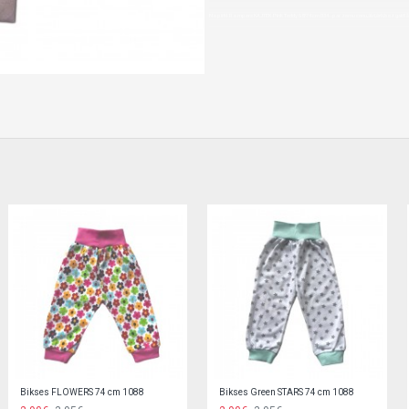
Nopirkt Rompers KAJTEK-Pink Teddy 68/74 cm 034--par zemu cenu,ātri,ērti,bez gaidī
Bodi SAILOR 74 cm Mrofi
Bodi SUPER TIGER 68-80 cm