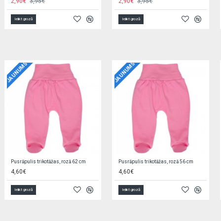
4,90€
4,95€
Ielikt grozā
Ielikt grozā
JAUNUMS
JAUNUMS
Jaciņa trikotāžas, rozā 56 cm EZ0QV4W2
Zīdaiņu cimdiņi-dūraiņi STARS
5,90€
1,90€
Ielikt grozā
Ielikt grozā