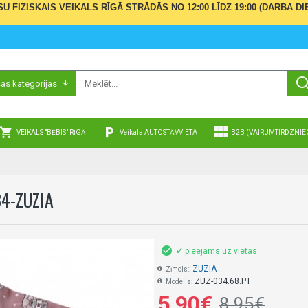
ŪSU FIZISKAIS VEIKALS RĪGĀ STRĀDĀS NO 12:00 LĪDZ 19:00 (DARBA
sas kategorijas
VEIKALS "BĒBIS" RĪGĀ
Veikala AUTOSTĀVVIETA
B2B (VAIRUMTIRDZNIE
4-ZUZIA
✔ pieejams uz vietas
ZUZIA
Zīmols::
ZUZ-034.68.PT
Modelis:
5,90€
8,95€