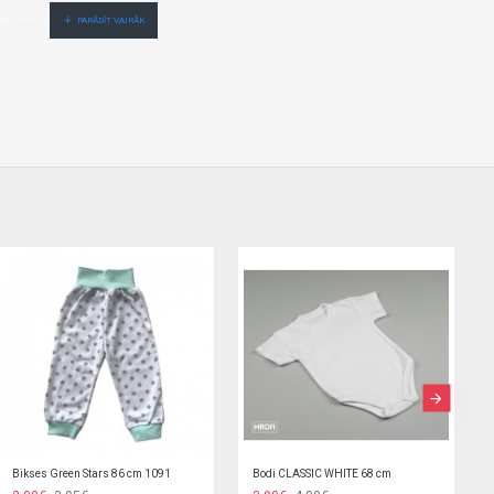
šanas.Cenas no vairumtirgotāja.
Bodijs ar īsām pied. 68 cm Beige (746)
Bodijs ar īsām pied. 68 cm Grey Melange (746)