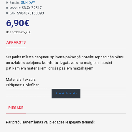
SUN-DAY
Zīmols::
SDAY-Z2517
Modelis:
5904073160393
EAN:
6,90€
Bez nodokļa: 5,70€
APRAKSTS
Šis jauks mīksts ceojumu spilvens-pakaviņš noteikti iepriecinās bērnu
un uzlabos ceļojuma komfortu. Izgatavots no maigiem, taustei
patīkamiem materiāliem, drošs pašiem mazākajiem.
Materiāls: tekstils
Pildījums: Holofiber
Ceļojumu spilventiņš-pakavs Z2517 Lemon-SUN-DAY
6,90€ veikalā "BĒBIS" Rīgā vai bebis.lv.Pieejams(-a).
Nopirkt Ceļojumu spilventiņš-pakavs TRUSIS 20 cm Tulilo 5129--par zemu cenu,ātri,ērti,bez gaidīšanas.Cenas no vairumtirgotāja.
PIEGĀDE
Par preču saņemšanas vai piegādes iespējām/ termiņš: