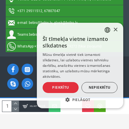
+371 29511512, 67807047
e-mail:
bebis@bebis.lv, glosk@bebis.lv
×
Teams:
bebis.lv
Šī tīmekļa vietne izmanto
LATVIAN
sīkdatnes
WhatsApp:
+371 29511512, 20579272 (tikai ziņojumi)
RUSSIAN
Mūsu tīmekļa vietnē tiek izmantoti
sīkdatnes, lai uzlabotu vietnes tehnisku
ENGLISH
darbību, analizētu vietnes izmantošanas
statistiku, un uzlabotu mūsu mārketinga
aktivitātes.
PIEKRĪTU
NEPIEKRĪTU
PIELĀGOT
Autortiesības © 2023, Bebis.lv, Visas tiesības aizsargātas
IELIKT GROZĀ