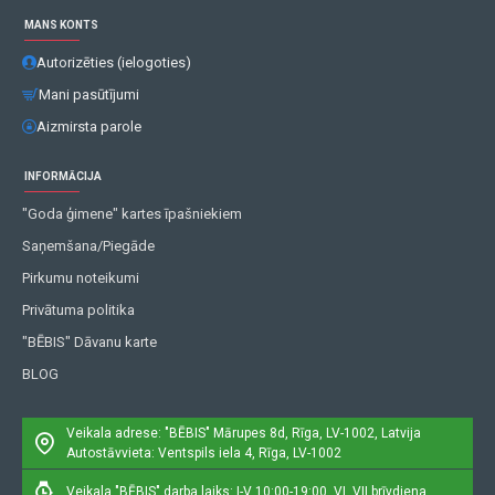
MANS KONTS
Autorizēties (ielogoties)
Mani pasūtījumi
Aizmirsta parole
INFORMĀCIJA
"Goda ģimene" kartes īpašniekiem
Saņemšana/Piegāde
Pirkumu noteikumi
Privātuma politika
"BĒBIS" Dāvanu karte
BLOG
Veikala adrese: "BĒBIS"
Mārupes 8d, Rīga, LV-1002, Latvija
Autostāvvieta: Ventspils iela 4, Rīga, LV-1002
Veikala "BĒBIS" darba laiks: I-V 10:00-19:00, VI, VII brīvdiena