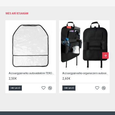
MĒS ARĪ IESAKĀM
Aizsargpārvalks autosēdeklim TEROA-107
Aizsargpārvalks-organaizers autosēdeklim 22849
2,50€
2,60€
Ielikt grozā
Ielikt grozā