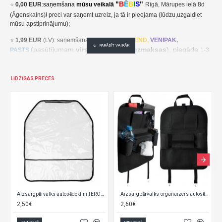
"
B
Ē
B
I
S
"
⭐
0,00 EUR
:
saņemšana
mūsu veikalā
Rīgā, Mārupes ielā 8d
(Āgenskalns)
/
preci var saņemt uzreiz, ja tā ir pieejama (lūdzu,uzgaidiet
mūsu apstiprinājumu);
⭐
1,99 EUR
(LV): saņemšana pakomātā
UNI
SEND,
VENIPAK,
(pasūtījumam
virs 30,00 EUR- bezmaksas
), piegāde
PASTS
1-3
darba dienu laikā;
⭐
2,49 EUR
(LT, EE): saņemšana pakomātā
UNI
SEND,
Udrop
,
LĪDZĪGAS PRECES
, piegāde
LPExpress
2-5 darba dienu laikā;
EE:
2,49 EUR kättesaamine pakiautomaadis UNISEND, Udrop,
kohaletoimetamine 2-5 tööpäeva jooksul;
LT: 2,49 EUR gavimas siuntų automate UNISEND, Udrop, LPExpress,
pristatymas per 2–5 darbo dienas;
(pasūtījumam
virs
⭐ 3
,50 EUR
(LV): saņemšana
DPD
Paku Skapis
30,00 EUR- bezmaksas
), piegāde
1-3 darba dienu laikā;
⭐
??? EUR: KURJERS
- cena ir atkarīga no preču svara un izmēriem. Pēc
pasūtījuma saņemšanas mēs aprēķināsim un paziņosim kurjera piegādes
Aizsargpārvalks autosēdeklim TEROA-107
Aizsargpārvalks-organaizers autosēdeklim 22849
cenu/ piegāde notiek 1-3 darba dienu laikā.
2,60€
19,00€
LT:
Pristatymas į namus
.
Gavę jūsų užsakymą, apskaičiuosime ir