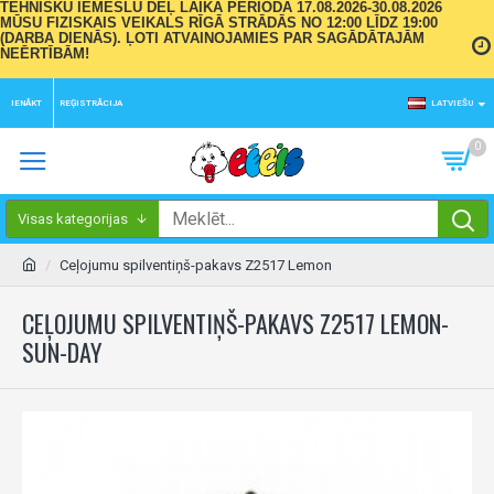
TEHNISKU IEMESLU DĒĻ LAIKA PERIODĀ 17.08.2026-30.08.2026
MŪSU FIZISKAIS VEIKALS RĪGĀ STRĀDĀS NO 12:00 LĪDZ 19:00
(DARBA DIENĀS). ĻOTI ATVAINOJAMIES PAR SAGĀDĀTAJĀM
NEĒRTĪBĀM!
IENĀKT
REĢISTRĀCIJA
LATVIEŠU
0
Visas kategorijas
Ceļojumu spilventiņš-pakavs Z2517 Lemon
CEĻOJUMU SPILVENTIŅŠ-PAKAVS Z2517 LEMON-
SUN-DAY