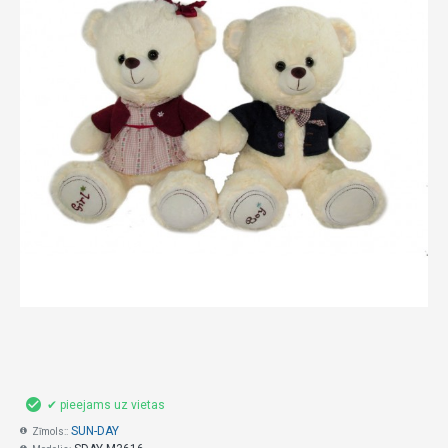
✔ pieejams uz vietas
SUN-DAY
Zīmols::