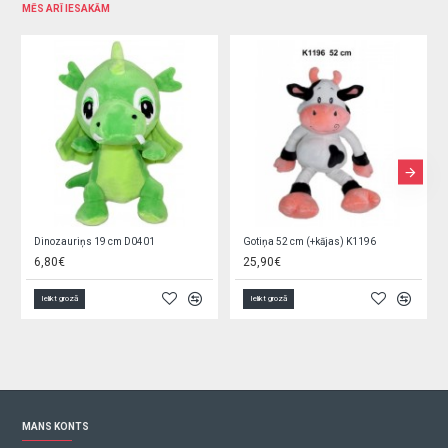
MĒS ARĪ IESAKĀM
Dinozauriņs 19 cm D0401
Gotiņa 52 cm (+kājas) K1196
6,80€
25,90€
Ielikt grozā
Ielikt grozā
MANS KONTS