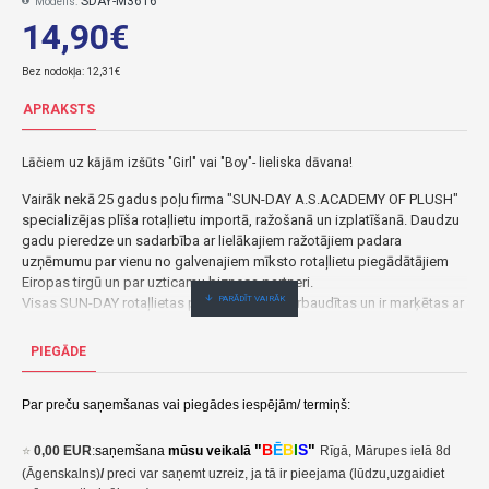
SDAY-M3616
Modelis:
14,90€
Bez nodokļa: 12,31€
APRAKSTS
Lāčiem uz kājām izšūts "Girl" vai "Boy"- lieliska dāvana!
Vairāk nekā 25 gadus poļu firma "SUN-DAY A.S.ACADEMY OF PLUSH"
specializējas plīša rotaļlietu importā, ražošanā un izplatīšanā. Daudzu
gadu pieredze un sadarbība ar lielākajiem ražotājiem padara
uzņēmumu par vienu no galvenajiem mīksto rotaļlietu piegādātājiem
Eiropas tirgū un par uzticamu biznesa partneri.
Visas SUN-DAY rotaļlietas periodiski tiek pārbaudītas un ir marķētas ar
CE zīmi, lai nodrošinātu atbilstību rotaļlietu drošības standartiem un
direktīvām.
PIEGĀDE
Uzņēmums pastāvīgi pielāgojas mainīgajām tendencēm, pilnveido un
attīsta savu sortimentu, īpašu uzmanību pievēršot augstai kvalitātei,
drošībai un pievilcīgai cenai.
Par preču saņemšanas vai piegādes iespējām/ termiņš:
Lācis 30 cm Sandy M3616-SUN-DAY
"
B
Ē
B
I
S
"
⭐
0,00 EUR
:
saņemšana
mūsu veikalā
Rīgā, Mārupes ielā 8d
14,90€ veikalā "BĒBIS" Rīgā vai bebis.lv.Pieejams(-a).
(Āgenskalns)
/
preci var saņemt uzreiz, ja tā ir pieejama (lūdzu,uzgaidiet
Nopirkt Lācis 30 cm Sandy M3616--par zemu cenu,ātri,ērti,bez gaidīšanas.Cenas no vairumtirgotāja.