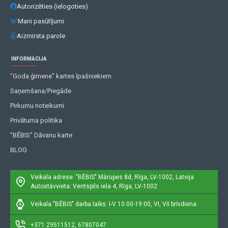
Autorizēties (ielogoties)
Mani pasūtījumi
Aizmirsta parole
INFORMĀCIJA
"Goda ģimene" kartes īpašniekiem
Saņemšana/Piegāde
Pirkumu noteikumi
Privātuma politika
"BĒBIS" Dāvanu karte
BLOG
Veikala adrese: "BĒBIS"
Mārupes 8d, Rīga, LV-1002, Latvija
Autostāvvieta: Ventspils iela 4, Rīga, LV-1002
Veikala "BĒBIS" darba laiks: I-V 10:00-19:00, VI, VII brīvdiena
+371 29511512, 67807047