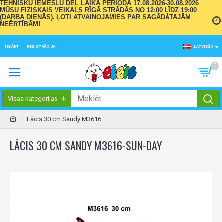
TEHNISKU IEMESLU DĒĻ LAIKA PERIODĀ 17.08.2026-30.08.2026
MŪSU FIZISKAIS VEIKALS RĪGĀ STRĀDĀS NO 12:00 LĪDZ 19:00
(DARBA DIENĀS). ĻOTI ATVAINOJAMIES PAR SAGĀDĀTAJĀM
NEĒRTĪBĀM!
IENĀKT
REĢISTRĀCIJA
LATVIEŠU
0
Visas kategorijas
Lācis 30 cm Sandy M3616
LĀCIS 30 CM SANDY M3616-SUN-DAY