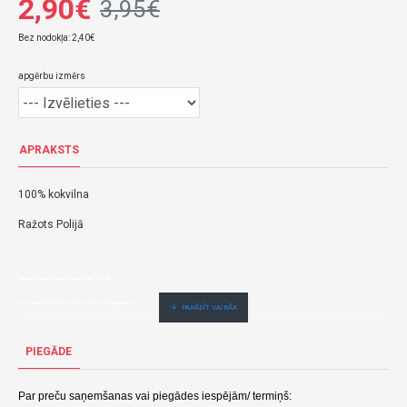
2,90€
3,95€
Bez nodokļa: 2,40€
apgērbu izmērs
APRAKSTS
100% kokvilna
Ražots Polijā
Bikses Green STARS 74 cm 1088-ZUZIA
2,90€ veikalā "BĒBIS" Rīgā vai bebis.lv.Pieejams(-a).
Nopirkt Biksītes Green Stars 68 cm ZUZIA-1088--par zemu cenu,ātri,ērti,bez gaidīšanas.Cenas no vairumtirgotāja.
PIEGĀDE
Par preču saņemšanas vai piegādes iespējām/ termiņš: