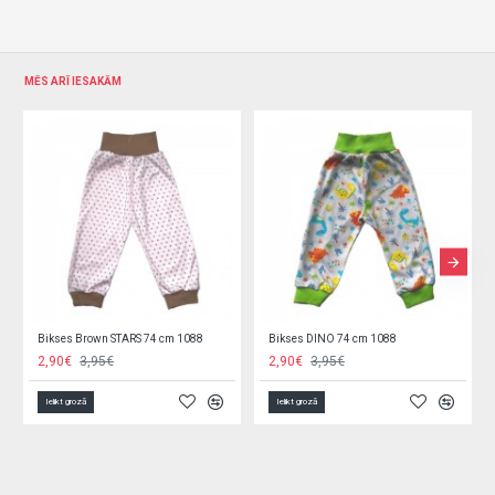
MĒS ARĪ IESAKĀM
Bikses Brown STARS 74 cm 1088
Bikses DINO 74 cm 1088
2,90€
3,95€
2,90€
3,95€
Ielikt grozā
Ielikt grozā