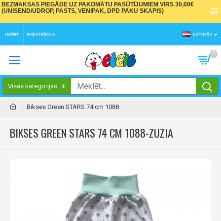
BEZMAKSAS PIEGĀDE UZ PAKOMĀTU PASŪTĪJUMIEM VIRS 30,00€
(UNISEND/UDROP, PASTS, VENIPAK, DPD PAKU SKAPIS)
IENĀKT
REĢISTRĀCIJA
LATVIEŠU
0
Visas kategorijas
Bikses Green STARS 74 cm 1088
BIKSES GREEN STARS 74 CM 1088-ZUZIA