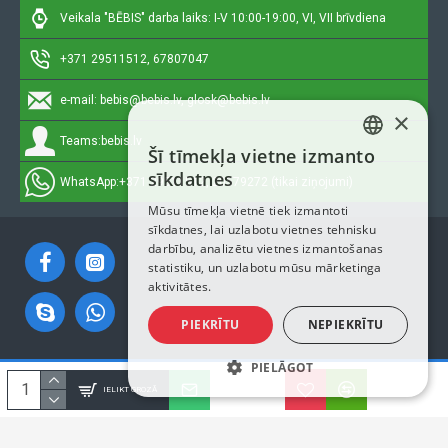
Veikala "BĒBIS" darba laiks: I-V 10:00-19:00, VI, VII brīvdiena
+371 29511512, 67807047
e-mail:
bebis@bebis.lv, glosk@bebis.lv
×
Teams:
bebis.lv
Šī tīmekļa vietne izmanto
LATVIAN
sīkdatnes
WhatsApp:
+371 29511512, 20579272 (tikai ziņojumi)
RUSSIAN
Mūsu tīmekļa vietnē tiek izmantoti
sīkdatnes, lai uzlabotu vietnes tehnisku
ENGLISH
darbību, analizētu vietnes izmantošanas
statistiku, un uzlabotu mūsu mārketinga
aktivitātes.
PIEKRĪTU
NEPIEKRĪTU
PIELĀGOT
Autortiesības © 2023, Bebis.lv, Visas tiesības aizsargātas
IELIKT GROZĀ