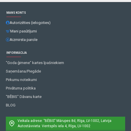
MANS KONTS
Autorizēties (ielogoties)
Mani pasūtījumi
Aizmirsta parole
INFORMĀCIJA
"Goda ģimene" kartes īpašniekiem
Saņemšana/Piegāde
Pirkumu noteikumi
Privātuma politika
"BĒBIS" Dāvanu karte
BLOG
Veikala adrese: "BĒBIS"
Mārupes 8d, Rīga, LV-1002, Latvija
Autostāvvieta: Ventspils iela 4, Rīga, LV-1002