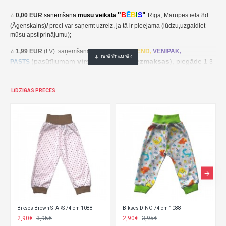
"
B
Ē
B
I
S
"
⭐
0,00 EUR
:
saņemšana
mūsu veikalā
Rīgā, Mārupes ielā 8d
(Āgenskalns)
/
preci var saņemt uzreiz, ja tā ir pieejama (lūdzu,uzgaidiet
mūsu apstiprinājumu);
⭐
1,99 EUR
(LV): saņemšana pakomātā
UNI
SEND,
VENIPAK,
(pasūtījumam
virs 30,00 EUR- bezmaksas
), piegāde
PASTS
1-3
darba dienu laikā;
⭐
2,49 EUR
(LT, EE): saņemšana pakomātā
UNI
SEND,
Udrop
,
LĪDZĪGAS PRECES
, piegāde
LPExpress
2-5 darba dienu laikā;
EE:
2,49 EUR kättesaamine pakiautomaadis UNISEND, Udrop,
kohaletoimetamine 2-5 tööpäeva jooksul;
LT: 2,49 EUR gavimas siuntų automate UNISEND, Udrop, LPExpress,
pristatymas per 2–5 darbo dienas;
(pasūtījumam
virs
⭐ 3
,50 EUR
(LV): saņemšana
DPD
Paku Skapis
30,00 EUR- bezmaksas
), piegāde
1-3 darba dienu laikā;
⭐
??? EUR: KURJERS
- cena ir atkarīga no preču svara un izmēriem. Pēc
pasūtījuma saņemšanas mēs aprēķināsim un paziņosim kurjera piegādes
Bikses Brown STARS 74 cm 1088
Bikses DINO 74 cm 1088
cenu/ piegāde notiek 1-3 darba dienu laikā.
2,90€
3,95€
2,90€
3,95€