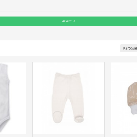
MEKLĒT
Kārtoša