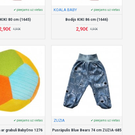
KOALA BABY
✔ pieejams uz vietas
✔ pieejams uz vietas
 KIKI 80 cm (1645)
Bodijs KIKI 86 cm (1646)
2,90€
2,90€
4,90€
4,90€
ZUZIA
✔ pieejams uz vietas
✔ pieejams uz vietas
 ar grabuli BabyOno 1276
Pusrāpulis Blue Bears 74 cm ZUZIA-685