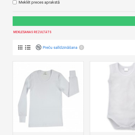
Meklēt preces aprakstā
MEKLĒŠANAS REZULTĀTS
Preču salīdzināšana
0