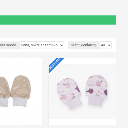
nas secība:
Skatīt vienlaicīgi:
JAUNUMS