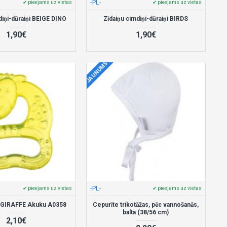
-PL-
✔ pieejams uz vietas
✔ pieejams uz vietas
diņi-dūraiņi BEIGE DINO
Zīdaiņu cimdiņi-dūraiņi BIRDS
1,90€
1,90€
JAUNUMS
-PL-
✔ pieejams uz vietas
✔ pieejams uz vietas
s GIRAFFE Akuku A0358
Cepurīte trikotāžas, pēc vannošanās,
balta (38/56 cm)
2,10€