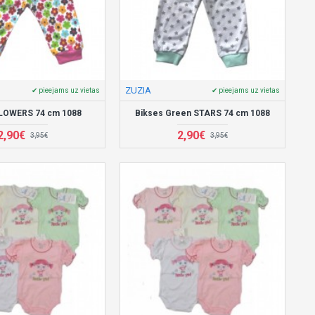
ZUZIA
✔ pieejams uz vietas
✔ pieejams uz vietas
FLOWERS 74 cm 1088
Bikses Green STARS 74 cm 1088
2,90€
2,90€
3,95€
3,95€