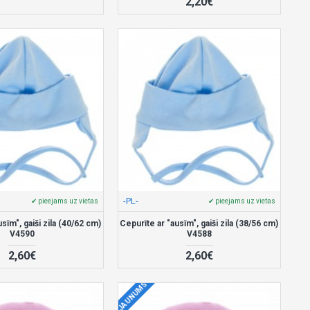
2,20€
-PL-
✔ pieejams uz vietas
✔ pieejams uz vietas
sīm", gaiši zila (40/62 cm)
Cepurīte ar "ausīm", gaiši zila (38/56 cm)
V4590
V4588
2,60€
2,60€
JAUNUMS