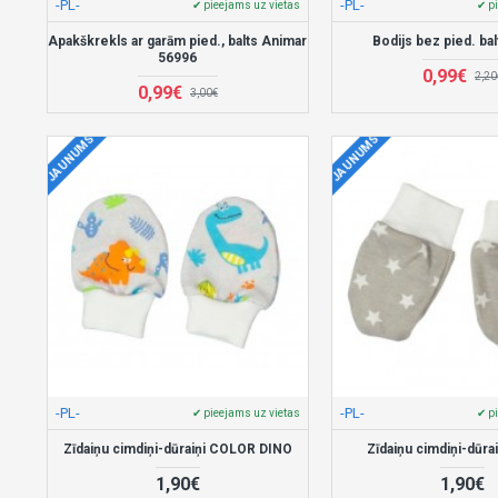
-PL-
-PL-
✔ pieejams uz vietas
✔ p
Apakškrekls ar garām pied., balts Animar
Bodijs bez pied. ba
56996
0,99€
2,20
0,99€
3,00€
JAUNUMS
JAUNUMS
-PL-
-PL-
✔ pieejams uz vietas
✔ p
Zīdaiņu cimdiņi-dūraiņi COLOR DINO
Zīdaiņu cimdiņi-dūr
1,90€
1,90€