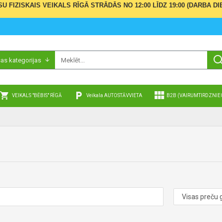
ŪSU FIZISKAIS VEIKALS RĪGĀ STRĀDĀS NO 12:00 LĪDZ 19:00 (DARBA
sas kategorijas
VEIKALS "BĒBIS" RĪGĀ
Veikala AUTOSTĀVVIETA
B2B (VAIRUMTIRDZNIE