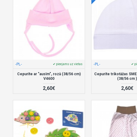
-PL-
-PL-
✔ pieejams uz vietas
✔ p
Cepurīte ar "ausīm", rozā (38/56 cm)
Cepurīte trikotāžas SM
V4600
(38/56 cm 
2,60€
2,60€