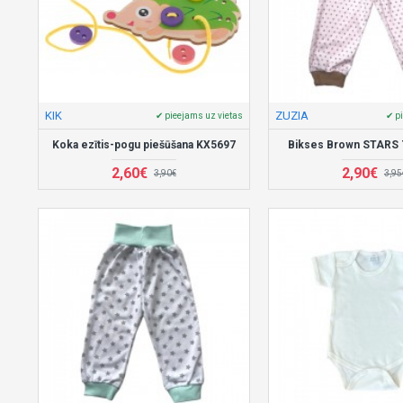
KIK
ZUZIA
✔ pieejams uz vietas
✔ p
Koka ezītis-pogu piešūšana KX5697
Bikses Brown STARS 
2,60€
2,90€
3,90€
3,95