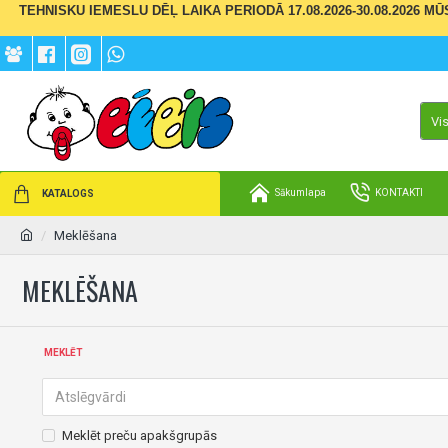
TEHNISKU IEMESLU DĒĻ LAIKA PERIODĀ 17.08.2026-30.08.2026 M
Vi
Sākumlapa
KONTAKTI
KATALOGS
Meklēšana
MEKLĒŠANA
MEKLĒT
Meklēt preču apakšgrupās