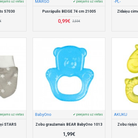
MARGO
-PL-
ieejams uz vietas
✔ pieejams uz vietas
lts 57030
Pusrāpulis BEIGE 74 cm 21005
Zīdaiņu cim
0,99€
€
2,55€
BabyOno
AKUKU
ieejams uz vietas
✔ pieejams uz vietas
aiņi STARS
Zobu graužamais BEAR BabyOno 1013
Zobu riņķi
1,99€