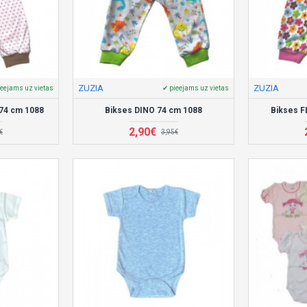
ZUZIA
ZUZIA
ieejams uz vietas
✔ pieejams uz vietas
74 cm 1088
Bikses DINO 74 cm 1088
Bikses 
2,90€
€
3,95€