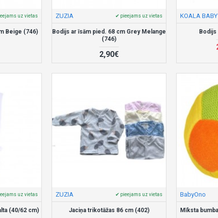
ZUZIA
KOALA BABY
ieejams uz vietas
✔ pieejams uz vietas
cm Beige (746)
Bodijs ar īsām pied. 68 cm Grey Melange
Bodijs
(746)
2,90€
ZUZIA
BabyOno
ieejams uz vietas
✔ pieejams uz vietas
lta (40/62 cm)
Jaciņa trikotāžas 86 cm (402)
Mīksta bumba