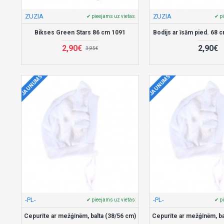
ZUZIA
ZUZIA
✔ pieejams uz vietas
✔ p
Bikses Green Stars 86 cm 1091
Bodijs ar īsām pied. 68 
2,90€
2,90€
3,95€
JAUNUMS
JAUNUMS
-PL-
-PL-
✔ pieejams uz vietas
✔ p
Cepurīte ar mežģīnēm, balta (38/56 cm)
Cepurīte ar mežģīnēm, ba