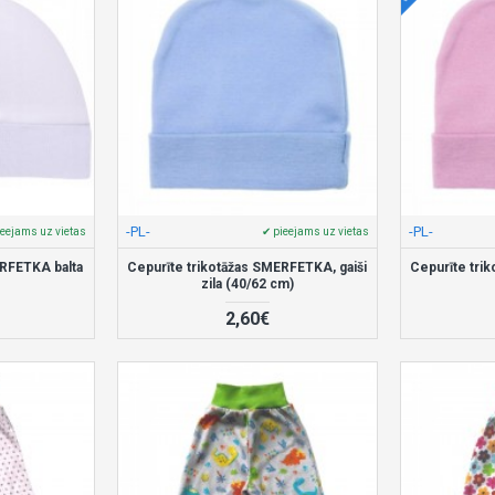
-PL-
-PL-
ieejams uz vietas
✔ pieejams uz vietas
ERFETKA balta
Cepurīte trikotāžas SMERFETKA, gaiši
Cepurīte tri
)
zila (40/62 cm)
2,60€