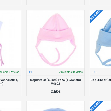
JAUNUMS
-PL-
-PL-
ieejams uz vietas
✔ pieejams uz vietas
c vannošanās,
Cepurīte ar "ausīm" rozā (40/62 cm)
Cepurīte ar "au
cm)
V4602
2,60€
JAUNUMS