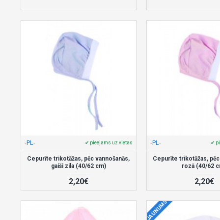
-PL-
-PL-
✔ pieejams uz vietas
✔ p
Cepurīte trikotāžas, pēc vannošanās,
Cepurīte trikotāžas, pē
gaiši zila (40/62 cm)
rozā (40/62 
2,20€
2,20€
JAUNUMS