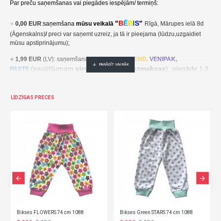
Par preču saņemšanas vai piegādes iespējām/ termiņš:
"
B
Ē
B
I
S
"
⭐
0,00 EUR
:
saņemšana
mūsu veikalā
Rīgā, Mārupes ielā 8d
(Āgenskalns)
/
preci var saņemt uzreiz, ja tā ir pieejama (lūdzu,uzgaidiet
mūsu apstiprinājumu);
⭐
1,99 EUR
(LV): saņemšana pakomātā
UNI
SEND,
VENIPAK,
(pasūtījumam
virs 30,00 EUR- bezmaksas
), piegāde
PASTS
1-3
darba dienu laikā;
⭐
2,49 EUR
(LT, EE): saņemšana pakomātā
UNI
SEND,
Udrop
,
LĪDZĪGAS PRECES
, piegāde
LPExpress
2-5 darba dienu laikā;
EE:
2,49 EUR kättesaamine pakiautomaadis UNISEND, Udrop,
kohaletoimetamine 2-5 tööpäeva jooksul;
LT: 2,49 EUR gavimas siuntų automate UNISEND, Udrop, LPExpress,
pristatymas per 2–5 darbo dienas;
(pasūtījumam
virs
⭐ 3
,50 EUR
(LV): saņemšana
DPD
Paku Skapis
30,00 EUR- bezmaksas
), piegāde
1-3 darba dienu laikā;
⭐
??? EUR: KURJERS
- cena ir atkarīga no preču svara un izmēriem. Pēc
pasūtījuma saņemšanas mēs aprēķināsim un paziņosim kurjera piegādes
Bikses FLOWERS 74 cm 1088
Bikses Green STARS 74 cm 1088
cenu/ piegāde notiek 1-3 darba dienu laikā.