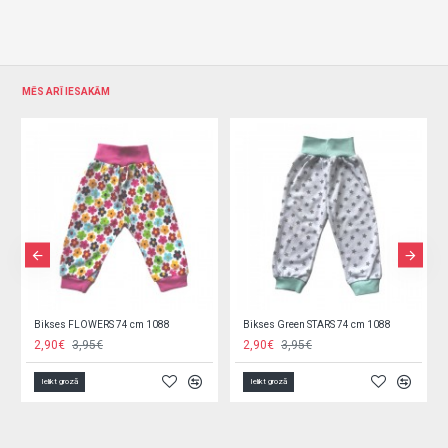
MĒS ARĪ IESAKĀM
Bikses FLOWERS 74 cm 1088
Bikses Green STARS 74 cm 1088
2,90€
3,95€
2,90€
3,95€
Ielikt grozā
Ielikt grozā