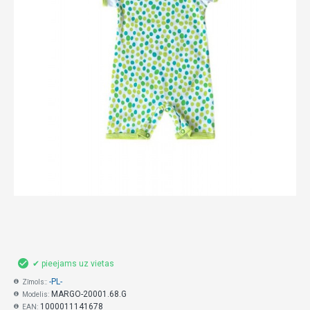
✔ pieejams uz vietas
-PL-
Zīmols::
MARGO-20001.68.G
Modelis:
1000011141678
EAN: