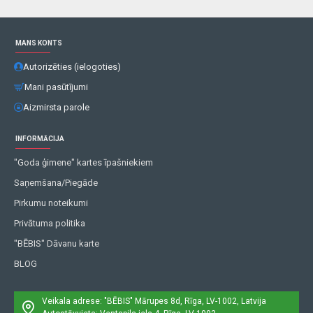
MANS KONTS
Autorizēties (ielogoties)
Mani pasūtījumi
Aizmirsta parole
INFORMĀCIJA
"Goda ģimene" kartes īpašniekiem
Saņemšana/Piegāde
Pirkumu noteikumi
Privātuma politika
"BĒBIS" Dāvanu karte
BLOG
Veikala adrese: "BĒBIS"
Mārupes 8d, Rīga, LV-1002, Latvija