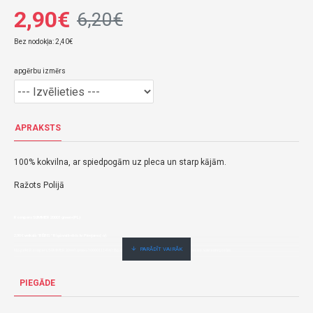
2,90€
6,20€
Bez nodokļa: 2,40€
apgērbu izmērs
APRAKSTS
100% kokvilna, ar spiedpogām uz pleca un starp kājām.
Ražots Polijā
Rompers SUMMER 20001 green-(PL)
2,90€ veikalā "BĒBIS" Rīgā vai bebis.lv.Pieejams(-a).
Nopirkt Rompers SUMMER 20001 green-1000011141678-par zemu cenu,ātri,ērti,bez gaidīšanas.Cenas no vairumtirgotāja.
PIEGĀDE