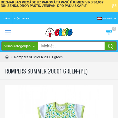
BEZMAKSAS PIEGĀDE UZ PAKOMĀTU PASŪTĪJUMIEM VIRS 30,00€
(UNISEND/UDROP, PASTS, VENIPAK, DPD PAKU SKAPIS)
IENĀKT
REĢISTRĀCIJA
LATVIEŠU
0
Visas kategorijas
Rompers SUMMER 20001 green
ROMPERS SUMMER 20001 GREEN-(PL)