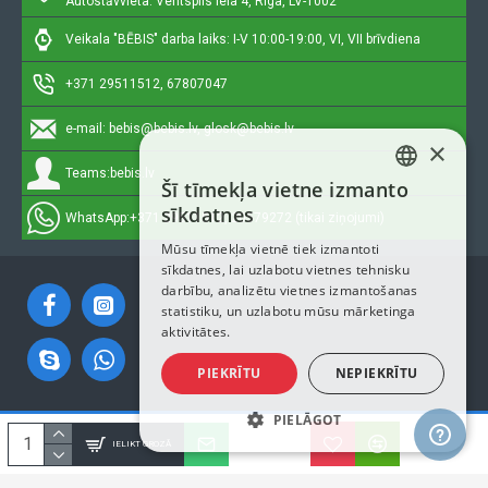
Autostāvvieta: Ventspils iela 4, Rīga, LV-1002
Veikala "BĒBIS" darba laiks: I-V 10:00-19:00, VI, VII brīvdiena
+371 29511512, 67807047
e-mail:
bebis@bebis.lv, glosk@bebis.lv
×
Teams:
bebis.lv
Šī tīmekļa vietne izmanto
LATVIAN
sīkdatnes
WhatsApp:
+371 29511512, 20579272 (tikai ziņojumi)
RUSSIAN
Mūsu tīmekļa vietnē tiek izmantoti
sīkdatnes, lai uzlabotu vietnes tehnisku
ENGLISH
darbību, analizētu vietnes izmantošanas
statistiku, un uzlabotu mūsu mārketinga
aktivitātes.
PIEKRĪTU
NEPIEKRĪTU
PIELĀGOT
Autortiesības © 2023, Bebis.lv, Visas tiesības aizsargātas
IELIKT GROZĀ