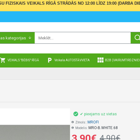
ŪSU FIZISKAIS VEIKALS RĪGĀ STRĀDĀS NO 12:00 LĪDZ 19:00 (DARBA
sas kategorijas
VEIKALS "BĒBIS" RĪGĀ
Veikala AUTOSTĀVVIETA
B2B (VAIRUMTIRDZNIE
✔ pieejams uz vietas
MROFI
Zīmols::
MRO-B.WHITE.68
Modelis:
3,90€
4,90€