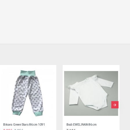
Bodijs ar īsām pied. 68 cm Grey Melange (746)
Bodijs AUTKO 68 cm 0553 brown