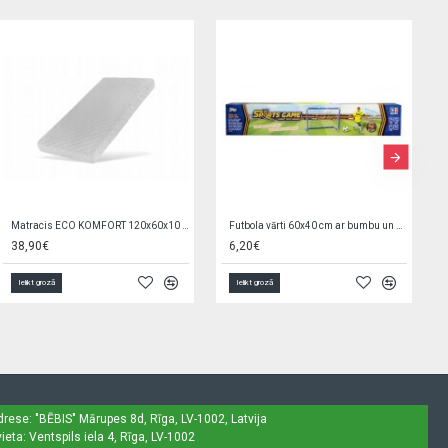
Muzikālā rotaļlieta SUNĪTIS 18 cm 9557
Guļoš melns kaķis 45 cm 48589
11,20€
16,00€
Ielikt grozā
Ielikt grozā
drese: "BĒBIS"
Mārupes 8d, Rīga, LV-1002, Latvija
ieta: Ventspils iela 4, Rīga, LV-1002