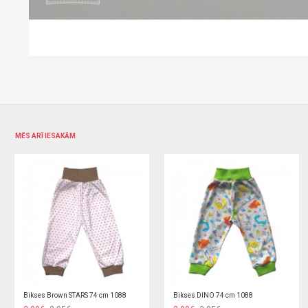
MĒS ARĪ IESAKĀM
Bodi PEBBLES 68 cm Mrofi
Bodi SAILOR 74 cm Mrofi