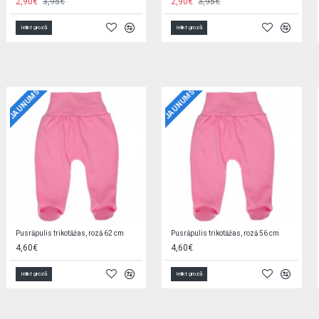
4,95€
2,90€
Ielikt grozā
Ielikt grozā
JAUNUMS
JAUNUMS
Jaciņa trikotāžas, rozā 56 cm EZ0QV4W2
Zīdaiņu cimdiņi-dūraiņi STARS
5,90€
1,90€
Ielikt grozā
Ielikt grozā