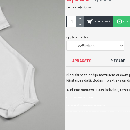
Bez nodokļa: 3,22€
IELIKT GROZĀ
UZDO
apgērbu izmērs
APRAKSTS
PIEGĀDE
Klasiski balts bodijs mazuļiem ar īsā
kājstarpes daļā. Bodijs ir praktisks u
Auduma sastāvs: 100% kokvilna, ražots 
Bodi CLASSIC WHITE 68 cm-MROFI
3,90€ veikalā "BĒBIS" Rīgā vai bebis.lv.Pieejams(-a).
Nopirkt Bodi CLASSIC WHITE 74-86 cm--par zemu cenu,ātri,ērti,bez gaidīšanas.Cenas