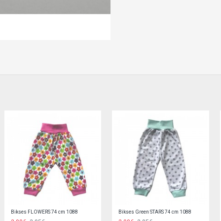
Bodi SUPER TIGER 68-80 cm
Bodijs ar īsām pied. 68 cm Beige (746)