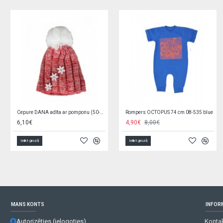
Cepure U-1 ar flīsa oderi 53 cm
Attīstošā rotaļlieta WIKI H3769
4,95€
7,40€
7,30€
Ielikt grozā
Ielikt grozā
MANS KONTS
INFOR
Autorizēties (ielogoties)
Kontak