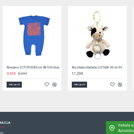
Cepure ROARrr...(46-028)
Autobuss ar gaismām un atveramām durvīm 48884
5,90€
9,70€
Ielikt grozā
Ielikt grozā
MĀCIJA
Veikala a
Autostāvv
ti