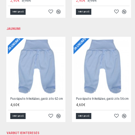
3,90€
4,90€
Ielikt grozā
Ielikt grozā
JAUNUMI
JAUNUMS
JAUNUMS
Jaciņa trikotāžas, rozā 62 cm O0YEYROX
Jaciņa trikotāžas, gaiši zila 62 cm F9W2GGPL
5,90€
5,90€
Ielikt grozā
Ielikt grozā
VARBŪT IEINTERESĒS