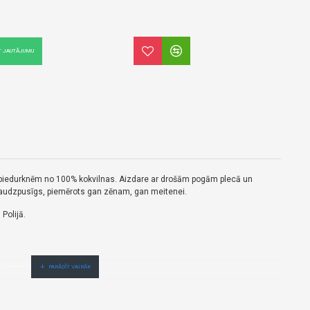
T JAUTĀJUMU
m piedurknēm no 100% kokvilnas. Aizdare ar drošām pogām plecā un
n daudzpusīgs, piemērots gan zēnam, gan meitenei.
Polijā.
 no vairumtirgotāja.