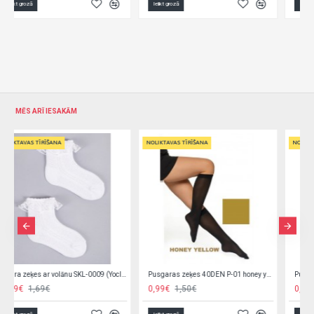
Ielikt grozā
Ielikt grozā
MĒS ARĪ IESAKĀM
NOLIKTAVAS TĪRĪŠANA
NOLIKTAVAS TĪRĪŠANA
SKL-0009 (Yoclub)
Pusgaras zeķes 40DEN P-01 honey yellow
Pusgaras zeķes 40DEN P-01 persian red
0,99€
1,50€
0,99€
1,50€