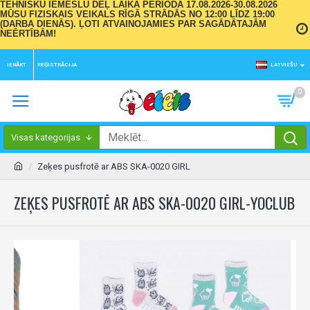
TEHNISKU IEMESLU DĒĻ LAIKA PERIODĀ 17.08.2026-30.08.2026
MŪSU FIZISKAIS VEIKALS RĪGĀ STRĀDĀS NO 12:00 LĪDZ 19:00
(DARBA DIENĀS). ĻOTI ATVAINOJAMIES PAR SAGĀDĀTAJĀM
NEĒRTĪBĀM!
IENĀKT
REĢISTRĀCIJA
LATVIEŠU
0
Visas kategorijas
Zeķes pusfrotē ar ABS SKA-0020 GIRL
ZEĶES PUSFROTĒ AR ABS SKA-0020 GIRL-YOCLUB