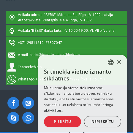
Veikala adrese: "BĒBIS"
Mārupes 8d, Rīga, LV-1002, Latvija
Autostāvvieta: Ventspils iela 4, Rīga, LV-1002
Veikala "BĒBIS" darba laiks: I-V 10:00-19:00, VI, VII brīvdiena
+371 29511512, 67807047
e-mail:
bebis@bebis.lv, glosk@bebis.lv
×
Teams:
bebis.lv
Šī tīmekļa vietne izmanto
LATVIAN
sīkdatnes
WhatsApp:
+371 29511512, 20579272 (tikai ziņojumi)
RUSSIAN
Mūsu tīmekļa vietnē tiek izmantoti
sīkdatnes, lai uzlabotu vietnes tehnisku
ENGLISH
darbību, analizētu vietnes izmantošanas
statistiku, un uzlabotu mūsu mārketinga
aktivitātes.
PIEKRĪTU
NEPIEKRĪTU