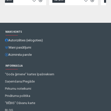
Ielikt grozā
Ielikt grozā
MANS KONTS
Autorizēties (ielogoties)
Mani pasūtījumi
Aizmirsta parole
INFORMĀCIJA
"Goda ģimene" kartes īpašniekiem
Saņemšana/Piegāde
Pirkumu noteikumi
Privātuma politika
"BĒBIS" Dāvanu karte
BLOG