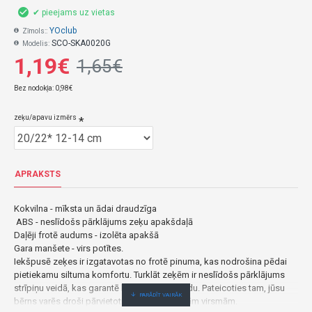
✔ pieejams uz vietas
YOclub
Zīmols::
SCO-SKA0020G
Modelis:
1,19€
1,65€
Bez nodokļa: 0,98€
zeķu/apavu izmērs
APRAKSTS
Kokvilna - mīksta un ādai draudzīga
ABS - neslīdošs pārklājums zeķu apakšdaļā
Daļēji frotē audums - izolēta apakšā
Gara manšete - virs potītes.
Iekšpusē zeķes ir izgatavotas no frotē pinuma, kas nodrošina pēdai
pietiekamu siltuma komfortu. Turklāt zeķēm ir neslīdošs pārklājums
strīpiņu veidā, kas garantē labu saķeri ar grīdu. Pateicoties tam, jūsu
bērns varēs droši pārvietoties pat uz slidenām virsmām.