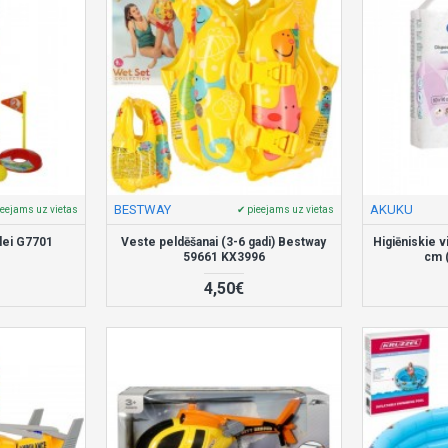
BESTWAY
AKUKU
ieejams uz vietas
✔ pieejams uz vietas
lei G7701
Veste peldēšanai (3-6 gadi) Bestway
Higiēniskie v
59661 KX3996
cm 
4,50€