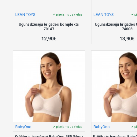
LEAN TOYS
LEAN TOYS
✔ pieejams uz vietas
✔ p
Ugunsdzēsēju brigādes komplekts
Ugunsdzēsēju brigādes 
70147
74008
12,90€
13,90€
BabyOno
BabyOno
✔ pieejams uz vietas
✔ p
Krūšturis barošanai BabyOno 585 Silver
Krūšturis barošanai Baby