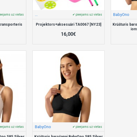
...
BabyOno
ieejams uz vietas
✔ pieejams uz vietas
transporteris
Projektors+aksesuāri TA0067 [NY23]
Krūšturis bar
ion
16,00€
BabyOno
ieejams uz vietas
✔ pieejams uz vietas
Ono 585 Silver
Krūšturis barošanai BabyOno 585 Silver