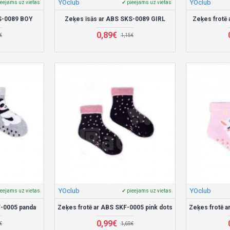
YOclub
YOclub
ieejams uz vietas
✔ pieejams uz vietas
KS-0089 BOY
Zeķes īsās ar ABS SKS-0089 GIRL
Zeķes frotē
0,89€
€
1,15€
YOclub
YOclub
ieejams uz vietas
✔ pieejams uz vietas
F-0005 panda
Zeķes frotē ar ABS SKF-0005 pink dots
Zeķes frotē a
0,99€
€
1,69€