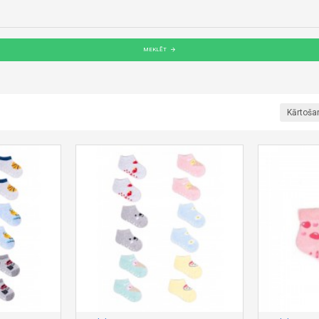
MEKLĒT
Kārtoša