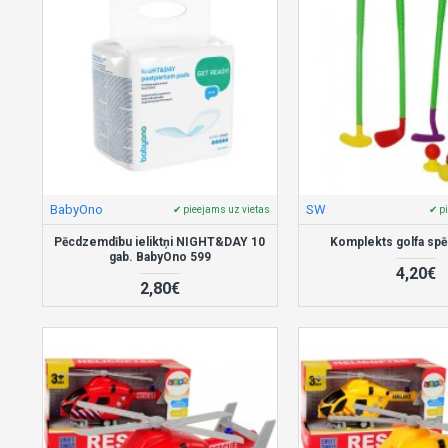
BabyOno
SW
✔ pieejams uz vietas
✔ p
Pēcdzemdību ieliktņi NIGHT&DAY 10
Komplekts golfa spē
gab. BabyOno 599
4,20€
2,80€