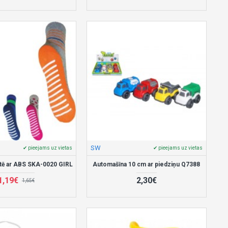
SW
✔ pieejams uz vietas
✔ pieejams uz vietas
tē ar ABS SKA-0020 GIRL
Automašīna 10 cm ar piedziņu Q7388
1,19€
2,30€
1,65€