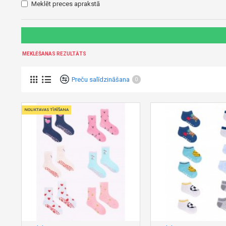
Meklēt preces aprakstā
MEKLĒŠANAS REZULTĀTS
Preču salīdzināšana
0
NOLIKTAVAS TĪRĪŠANA