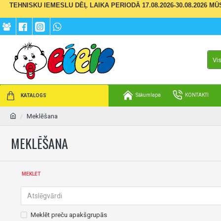
TEHNISKU IEMESLU DĒĻ LAIKA PERIODĀ 17.08.2026-30.08.2026 M
Vi
Sākumlapa
KONTAKTI
KATALOGS
Meklēšana
MEKLĒŠANA
MEKLĒT
Meklēt preču apakšgrupās