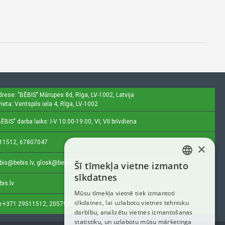
drese: "BĒBIS"
Mārupes 8d, Rīga, LV-1002, Latvija
ieta: Ventspils iela 4, Rīga, LV-1002
ĒBIS" darba laiks: I-V 10:00-19:00, VI, VII brīvdiena
11512, 67807047
×
bis@bebis.lv, glosk@bebis.lv
Šī tīmekļa vietne izmanto
LATVIAN
sīkdatnes
bis.lv
RUSSIAN
Mūsu tīmekļa vietnē tiek izmantoti
sīkdatnes, lai uzlabotu vietnes tehnisku
ENGLISH
:
+371 29511512, 20579272 (tikai ziņojumi)
darbību, analizētu vietnes izmantošanas
statistiku, un uzlabotu mūsu mārketinga