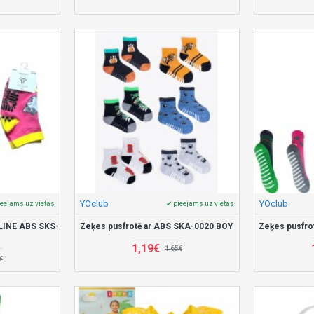
YOclub
YOclub
ieejams uz vietas
✔ pieejams uz vietas
LINE ABS SKS-
Zeķes pusfrotē ar ABS SKA-0020 BOY
Zeķes pusfro
1,19€
1,65€
€