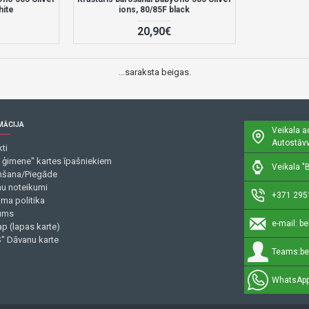
hite
ions, 80/85F black
20,90€
...saraksta beigas.
MĀCIJA
Veikala a
Autostāvv
ti
 ģimene" kartes īpašniekiem
Veikala "B
šana/Piegāde
mu noteikumi
+371 295
uma politika
ums
e-mail:
be
p (lapas karte)
" Dāvanu karte
Teams:
be
WhatsApp