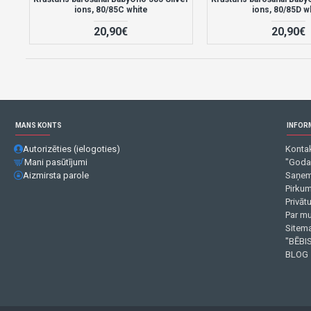
ions, 80/85C white
ions, 80/85D w
20,90€
20,90€
MANS KONTS
INFOR
Autorizēties (ielogoties)
Kontak
Mani pasūtījumi
"Goda
Aizmirsta parole
Saņem
Pirku
Privāt
Par m
Sitema
"BĒBIS
BLOG