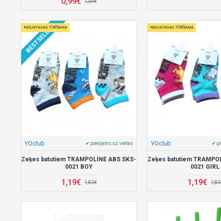
0,99€
1,69€
BESTSELLER
NOLIKTAVAS TĪRĪŠANA
NOLIKTAVAS TĪRĪŠANA
YOclub
YOclub
✔ pieejams uz vietas
✔ p
Zeķes batutiem TRAMPOLINE ABS SKS-
Zeķes batutiem TRAMPO
0021 BOY
0021 GIRL
1,19€
1,19€
1,83€
1,83