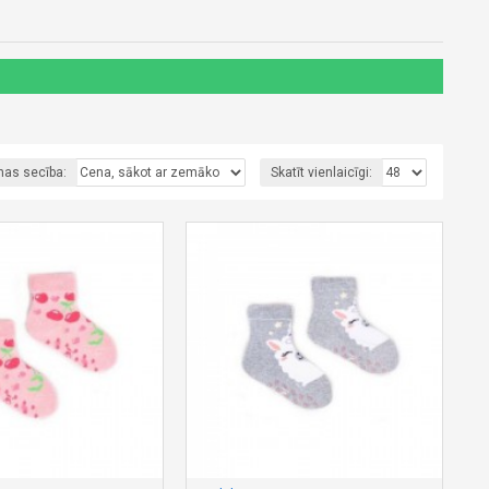
nas secība:
Skatīt vienlaicīgi: