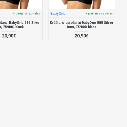
BabyOno
✔ pieejams uz vietas
✔ pieejams uz vietas
ošanai BabyOno 585 Silver
Krūšturis barošanai BabyOno 585 Silver
s, 75/80C black
ions, 75/80D black
20,90€
20,90€