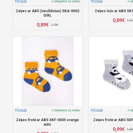
YOclub
YOclub
✔ pieejams uz vietas
✔ p
Zeķes ar ABS (neslīdošas) SKA-0002
Zeķes īsās ar ABS S
GIRL
0,89€
1,15
0,89€
1,19€
YOclub
YOclub
✔ pieejams uz vietas
✔ p
Zeķes frotē ar ABS SKF-0005 orange
Zeķes frotē ar ABS SK
auto
0,99€
1,69