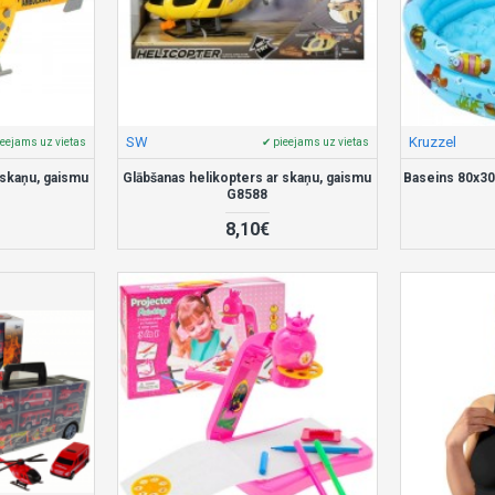
SW
Kruzzel
ieejams uz vietas
✔ pieejams uz vietas
 skaņu, gaismu
Glābšanas helikopters ar skaņu, gaismu
Baseins 80x30
G8588
8,10€