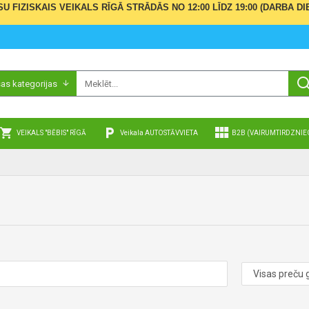
ŪSU FIZISKAIS VEIKALS RĪGĀ STRĀDĀS NO 12:00 LĪDZ 19:00 (DARBA
sas kategorijas
VEIKALS "BĒBIS" RĪGĀ
Veikala AUTOSTĀVVIETA
B2B (VAIRUMTIRDZNIE