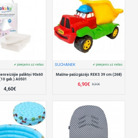
SUCHANEK
✔ pieejams uz vietas
✔ pieejams uz vietas
ienreizējie paliktņi 90x60
Mašīna-pašizgāzējs REKS 39 cm (268)
(10 gab.) A0501
6,90€
8,90€
4,60€