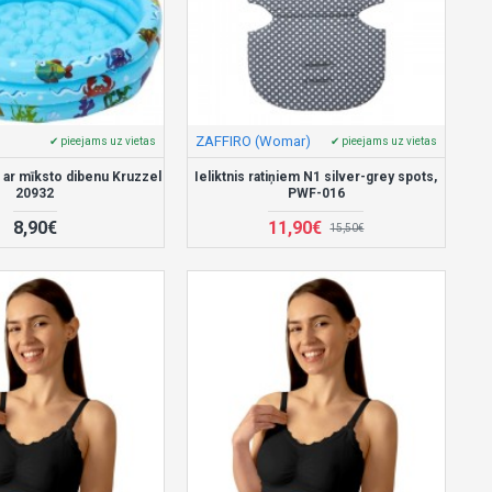
ZAFFIRO (Womar)
✔ pieejams uz vietas
✔ pieejams uz vietas
 ar mīksto dibenu Kruzzel
Ieliktnis ratiņiem N1 silver-grey spots,
20932
PWF-016
8,90€
11,90€
15,50€