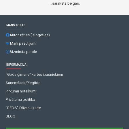
...saraksta beigas.
MANS KONTS
Autorizēties (ielogoties)
Mani pasūtījumi
Aizmirsta parole
INFORMĀCIJA
"Goda ģimene" kartes īpašniekiem
Saņemšana/Piegāde
Pirkumu noteikumi
Privātuma politika
"BĒBIS" Dāvanu karte
BLOG