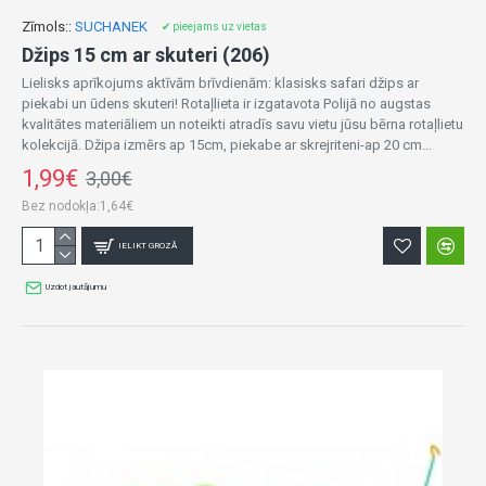
Zīmols::
SUCHANEK
✔ pieejams uz vietas
Džips 15 cm ar skuteri (206)
Lielisks aprīkojums aktīvām brīvdienām: klasisks safari džips ar
piekabi un ūdens skuteri! Rotaļlieta ir izgatavota Polijā no augstas
kvalitātes materiāliem un noteikti atradīs savu vietu jūsu bērna rotaļlietu
kolekcijā. Džipa izmērs ap 15cm, piekabe ar skrejriteni-ap 20 cm...
1,99€
3,00€
Bez nodokļa:1,64€
IELIKT GROZĀ
Uzdot jautājumu