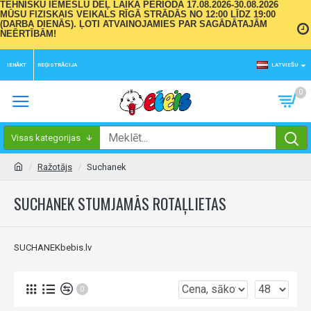
TEHNISKU IEMESLU DĒĻ LAIKA PERIODĀ 17.08.2026-30.08.2026
MŪSU FIZISKAIS VEIKALS RĪGĀ STRĀDĀS NO 12:00 LĪDZ 19:00
(DARBA DIENĀS). ĻOTI ATVAINOJAMIES PAR SAGĀDĀTAJĀM
NEĒRTĪBĀM!
IENĀKT
REĢISTRĀCIJA
LATVIEŠU
0
Visas kategorijas
Ražotājs
Suchanek
SUCHANEK STUMJAMĀS ROTAĻLIETAS
SUCHANEKbebis.lv
0