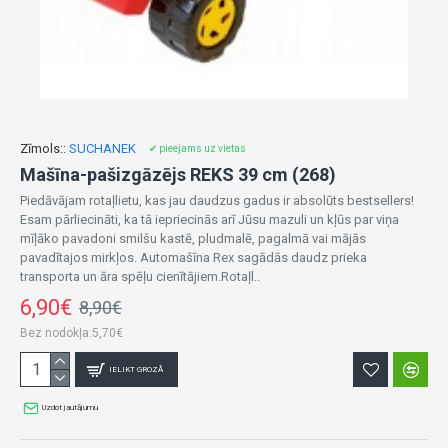
Zīmols::
SUCHANEK
✔ pieejams uz vietas
Mašīna-pašizgāzējs REKS 39 cm (268)
Piedāvājam rotaļlietu, kas jau daudzus gadus ir absolūts bestsellers!
Esam pārliecināti, ka tā iepriecinās arī Jūsu mazuli un kļūs par viņa
mīļāko pavadoni smilšu kastē, pludmalē, pagalmā vai mājās
pavadītajos mirkļos. Automašīna Rex sagādās daudz prieka
transporta un āra spēļu cienītājiem.Rotaļl..
6,90€
8,90€
Bez nodokļa:5,70€
IELIKT GROZĀ
Uzdot jautājumu