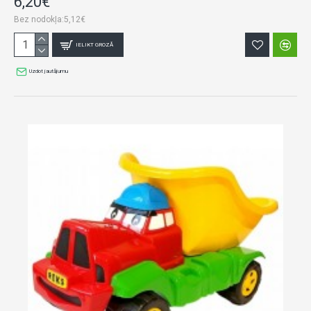
6,20€
Bez nodokļa:5,12€
IELIKT GROZĀ
Uzdot jautājumu