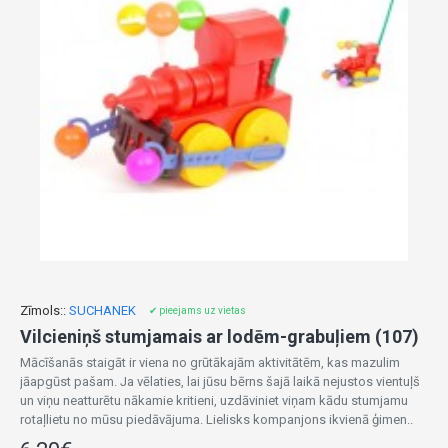
Zīmols::
SUCHANEK
✔ pieejams uz vietas
Vilcieniņš stumjamais ar lodēm-grabuļiem (107)
Mācīšanās staigāt ir viena no grūtākajām aktivitātēm, kas mazulim
jāapgūst pašam. Ja vēlaties, lai jūsu bērns šajā laikā nejustos vientuļš
un viņu neatturētu nākamie kritieni, uzdāviniet viņam kādu stumjamu
rotaļlietu no mūsu piedāvājuma. Lielisks kompanjons ikvienā ģimen..