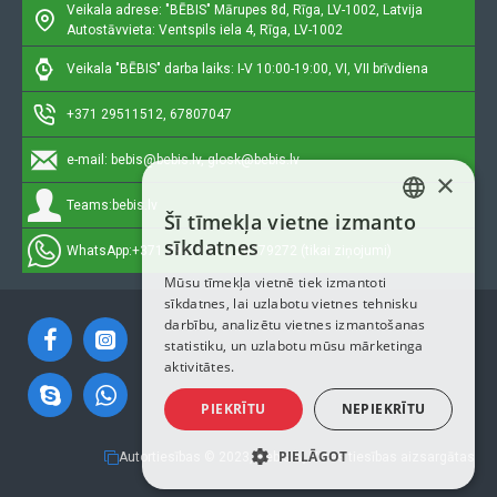
Veikala adrese: "BĒBIS"
Mārupes 8d, Rīga, LV-1002, Latvija
Autostāvvieta: Ventspils iela 4, Rīga, LV-1002
Veikala "BĒBIS" darba laiks: I-V 10:00-19:00, VI, VII brīvdiena
+371 29511512, 67807047
e-mail:
bebis@bebis.lv, glosk@bebis.lv
×
Teams:
bebis.lv
Šī tīmekļa vietne izmanto
LATVIAN
sīkdatnes
WhatsApp:
+371 29511512, 20579272 (tikai ziņojumi)
RUSSIAN
Mūsu tīmekļa vietnē tiek izmantoti
sīkdatnes, lai uzlabotu vietnes tehnisku
ENGLISH
darbību, analizētu vietnes izmantošanas
statistiku, un uzlabotu mūsu mārketinga
aktivitātes.
PIEKRĪTU
NEPIEKRĪTU
PIELĀGOT
Autortiesības © 2023, Bebis.lv, Visas tiesības aizsargātas