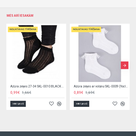
MĒS ARĪ IESAKĀM
NOLIKTAVAS TĪRĪŠANA
NOLIKTAVAS TĪRĪŠANA
Ažūra zeķes 27-34 SKL-0010 BLACK (Yoclub)
Ažūra zeķes ar volānu SKL-0009 (Yoclub)
0,99€
1,66€
0,89€
1,69€
Ielikt grozā
Ielikt grozā