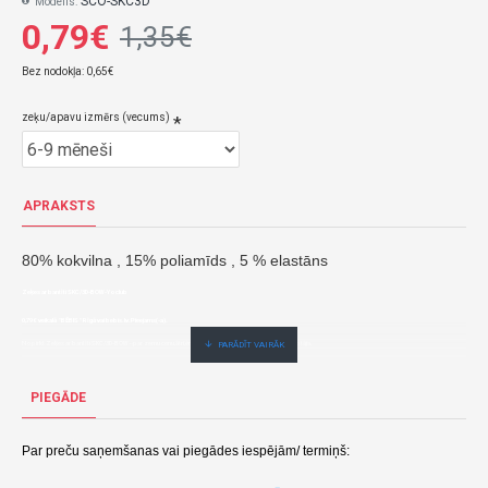
SCO-SKC3D
Modelis:
0,79€
1,35€
Bez nodokļa: 0,65€
zeķu/apavu izmērs (vecums)
APRAKSTS
80% kokvilna , 15% poliamīds , 5 % elastāns
Zeķes ar bantīti SKC/3D-BOW-Yoclub
0,79€ veikalā "BĒBIS" Rīgā vai bebis.lv.Pieejams(-a).
Nopirkt Zeķes ar bantīti SKC/3D-BOW--par zemu cenu,ātri,ērti,bez gaidīšanas.Cenas no vairumtirgotāja.
PIEGĀDE
Par preču saņemšanas vai piegādes iespējām/ termiņš: