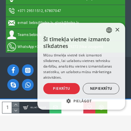
+371 29511512, 67807047
e-mail:
bebis@bebis.lv, glosk@bebis.lv
×
Teams:
bebis.lv
Šī tīmekļa vietne izmanto
LATVIAN
sīkdatnes
WhatsApp:
+371 29511512, 20579272 (tikai ziņojumi)
RUSSIAN
Mūsu tīmekļa vietnē tiek izmantoti
sīkdatnes, lai uzlabotu vietnes tehnisku
ENGLISH
darbību, analizētu vietnes izmantošanas
statistiku, un uzlabotu mūsu mārketinga
aktivitātes.
PIEKRĪTU
NEPIEKRĪTU
PIELĀGOT
Autortiesības © 2023, Bebis.lv, Visas tiesības aizsargātas
IELIKT GROZĀ