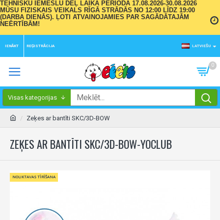
TEHNISKU IEMESLU DĒĻ LAIKA PERIODĀ 17.08.2026-30.08.2026
MŪSU FIZISKAIS VEIKALS RĪGĀ STRĀDĀS NO 12:00 LĪDZ 19:00
(DARBA DIENĀS). ĻOTI ATVAINOJAMIES PAR SAGĀDĀTAJĀM
NEĒRTĪBĀM!
IENĀKT
REĢISTRĀCIJA
LATVIEŠU
0
Visas kategorijas
Zeķes ar bantīti SKC/3D-BOW
ZEĶES AR BANTĪTI SKC/3D-BOW-YOCLUB
NOLIKTAVAS TĪRĪŠANA