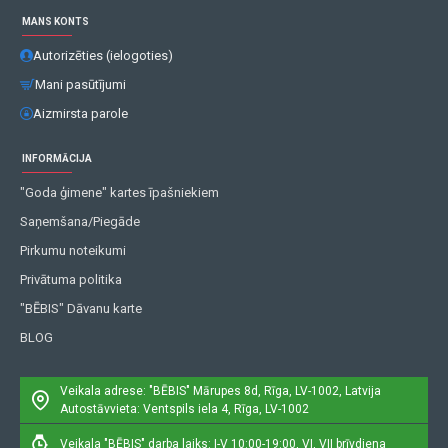
MANS KONTS
Autorizēties (ielogoties)
Mani pasūtījumi
Aizmirsta parole
INFORMĀCIJA
"Goda ģimene" kartes īpašniekiem
Saņemšana/Piegāde
Pirkumu noteikumi
Privātuma politika
"BĒBIS" Dāvanu karte
BLOG
Veikala adrese: "BĒBIS"
Mārupes 8d, Rīga, LV-1002, Latvija
Autostāvvieta: Ventspils iela 4, Rīga, LV-1002
Veikala "BĒBIS" darba laiks: I-V 10:00-19:00, VI, VII brīvdiena