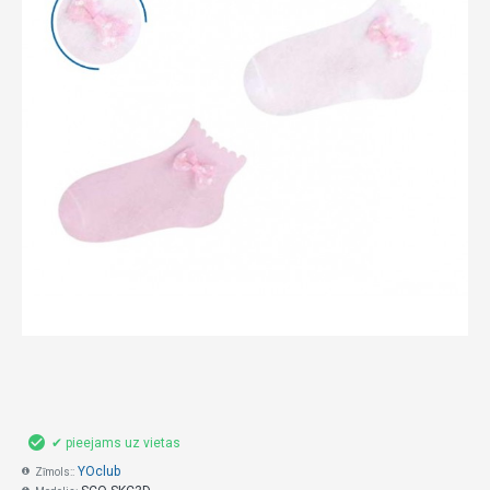
✔ pieejams uz vietas
YOclub
Zīmols::