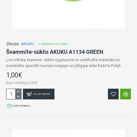
Zīmols::
AKUKU
✔ pieejams uz vietas
Švammīte-sūklis AKUKU A1134 GREEN
Ļoti mīksta švamme- sūklis izgatavota no sertificēta materiāla un
paredzēta speciāli mazuļa maigajai un jūtīgajai ādai.Ražota Polijā. ..
1,00€
Bez nodokļa:0,83€
IELIKT GROZĀ
Uzdot jautājumu