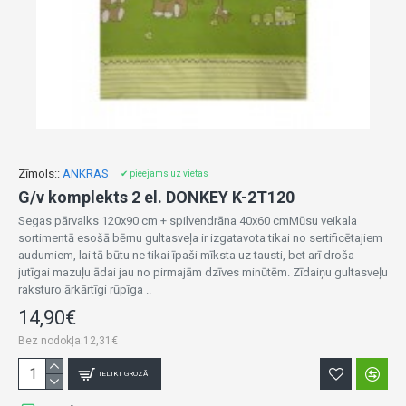
Zīmols::
ANKRAS
✔ pieejams uz vietas
G/v komplekts 2 el. DONKEY K-2T120
Segas pārvalks 120x90 cm + spilvendrāna 40x60 cmMūsu veikala
sortimentā esošā bērnu gultasveļa ir izgatavota tikai no sertificētajiem
audumiem, lai tā būtu ne tikai īpaši mīksta uz tausti, bet arī droša
jutīgai mazuļu ādai jau no pirmajām dzīves minūtēm. Zīdaiņu gultasveļu
raksturo ārkārtīgi rūpīga ..
14,90€
Bez nodokļa:12,31€
IELIKT GROZĀ