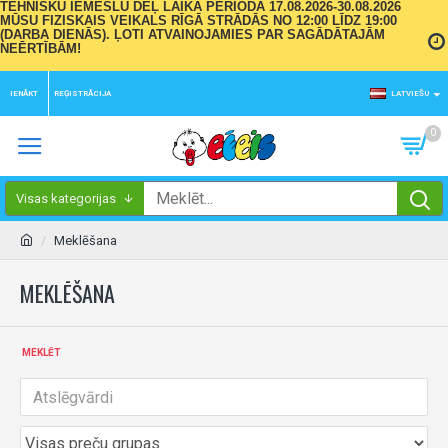
TEHNISKU IEMESLU DĒĻ LAIKA PERIODĀ 17.08.2026-30.08.2026
MŪSU FIZISKAIS VEIKALS RĪGĀ STRĀDĀS NO 12:00 LĪDZ 19:00
(DARBA DIENĀS). ĻOTI ATVAINOJAMIES PAR SAGĀDĀTAJĀM
NEĒRTĪBĀM!
IENĀKT
REĢISTRĀCIJA
LATVIEŠU
0
Visas kategorijas
Meklēšana
MEKLĒŠANA
MEKLĒT