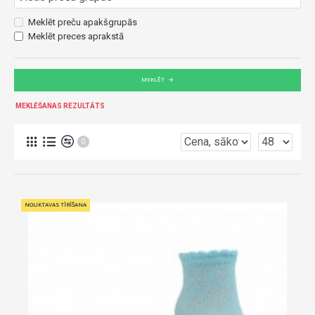
Meklēt preču apakšgrupās
Meklēt preces aprakstā
MEKLĒT
MEKLĒŠANAS REZULTĀTS
0
NOLIKTAVAS TĪRĪŠANA