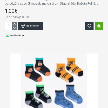
paredzēta speciāli mazuļa maigajai un jūtīgajai ādai.Ražota Polijā. ..
1,00€
Bez nodokļa:0,83€
IELIKT GROZĀ
Uzdot jautājumu