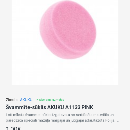
Zīmols::
AKUKU
✔ pieejams uz vietas
Švammīte-sūklis AKUKU A1133 PINK
Ļoti mīksta švamme- sūklis izgatavota no sertificēta materiāla un
paredzēta speciāli mazuļa maigajai un jūtīgajai ādai.Ražota Polijā. ..
1,00€