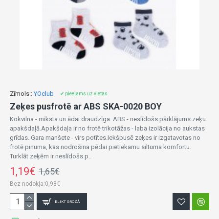
Zīmols::
YOclub
✔ pieejams uz vietas
Zeķes pusfrotē ar ABS SKA-0020 BOY
Kokvilna - mīksta un ādai draudzīga. ABS - neslīdošs pārklājums zeķu
apakšdaļā.Apakšdaļa ir no frotē trikotāžas - laba izolācija no aukstas
grīdas. Gara manšete - virs potītes.Iekšpusē zeķes ir izgatavotas no
frotē pinuma, kas nodrošina pēdai pietiekamu siltuma komfortu.
Turklāt zeķēm ir neslīdošs p..
1,19€
1,65€
Bez nodokļa:0,98€
IELIKT GROZĀ