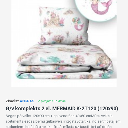
Zīmols::
ANKRAS
✔ pieejams uz vietas
G/v komplekts 2 el. MERMAID K-2T120 (120x90)
Segas pārvalks 120x90 cm + spilvendrāna 40x60 cmMūsu veikala
sortimentā esošā bērnu gultasveļa ir izgatavota tikai no sertificētajiem
audumiem, lai tā būtu ne tikai īpaši mīksta uz tausti, bet arī droša