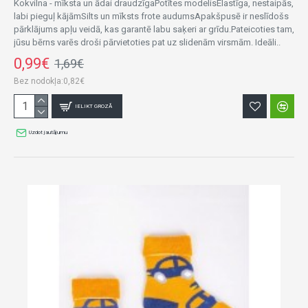
Kokvilna - mīksta un ādai draudzīgaPotītes modelisElastīga, nestaipās,
labi pieguļ kājāmSilts un mīksts frote audumsApakšpusē ir neslīdošs
pārklājums apļu veidā, kas garantē labu saķeri ar grīdu.Pateicoties tam,
jūsu bērns varēs droši pārvietoties pat uz slidenām virsmām. Ideāli..
0,99€
1,69€
Bez nodokļa:0,82€
IELIKT GROZĀ
Uzdot jautājumu