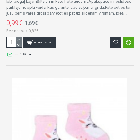
labi pieguļ kājāmSilts un mīksts frote audumsApakšpusē ir neslīdošs
pārklājums apļu veidā, kas garantē labu saķeri ar grīdu.Pateicoties tam,
jūsu bērns varēs droši pārvietoties pat uz slidenām virsmām. Ideāli..
0,99€
1,69€
Bez nodokļa:0,82€
IELIKT GROZĀ
Uzdot jautājumu