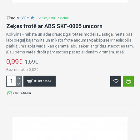
Zīmols::
YOclub
✔ pieejams uz vietas
Zeķes frotē ar ABS SKF-0005 unicorn
Kokvilna - mīksta un ādai draudzīgaPotītes modelisElastīga, nestaipās,
labi pieguļ kājāmSilts un mīksts frote audumsApakšpusē ir neslīdošs
pārklājums apļu veidā, kas garantē labu saķeri ar grīdu.Pateicoties tam,
jūsu bērns varēs droši pārvietoties pat uz slidenām virsmām. Ideāli..
0,99€
1,69€
Bez nodokļa:0,82€
IELIKT GROZĀ
Uzdot jautājumu