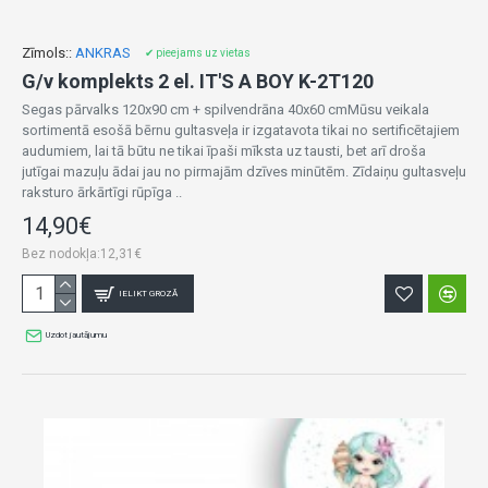
Zīmols::
ANKRAS
✔ pieejams uz vietas
G/v komplekts 2 el. IT'S A BOY K-2T120
Segas pārvalks 120x90 cm + spilvendrāna 40x60 cmMūsu veikala
sortimentā esošā bērnu gultasveļa ir izgatavota tikai no sertificētajiem
audumiem, lai tā būtu ne tikai īpaši mīksta uz tausti, bet arī droša
jutīgai mazuļu ādai jau no pirmajām dzīves minūtēm. Zīdaiņu gultasveļu
raksturo ārkārtīgi rūpīga ..
14,90€
Bez nodokļa:12,31€
IELIKT GROZĀ
Uzdot jautājumu