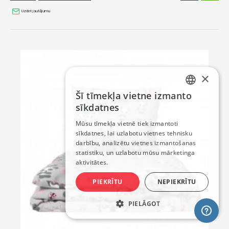
Uzdot jautājumu
×
Šī tīmekļa vietne izmanto
LATVIAN
sīkdatnes
RUSSIAN
Mūsu tīmekļa vietnē tiek izmantoti
sīkdatnes, lai uzlabotu vietnes tehnisku
ENGLISH
darbību, analizētu vietnes izmantošanas
statistiku, un uzlabotu mūsu mārketinga
aktivitātes.
PIEKRĪTU
NEPIEKRĪTU
PIELĀGOT