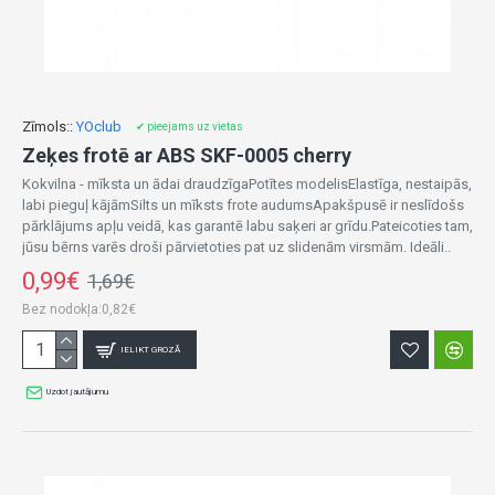
Zīmols::
YOclub
✔ pieejams uz vietas
Zeķes frotē ar ABS SKF-0005 cherry
Kokvilna - mīksta un ādai draudzīgaPotītes modelisElastīga, nestaipās,
labi pieguļ kājāmSilts un mīksts frote audumsApakšpusē ir neslīdošs
pārklājums apļu veidā, kas garantē labu saķeri ar grīdu.Pateicoties tam,
jūsu bērns varēs droši pārvietoties pat uz slidenām virsmām. Ideāli..
0,99€
1,69€
Bez nodokļa:0,82€
IELIKT GROZĀ
Uzdot jautājumu