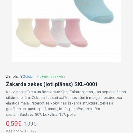
Zīmols::
YOclub
✔ pieejams uz vietas
Žakarda zeķes (ļoti plānas) SKL-0001
Kokvilna ir mīksta un ādai draudzīga. Žakards ir tas, kas nepieciešams
siltām dienām. Zeķes ir taustei patīkamas, tām ir maiga, nespiedoša
elastīga mala. Pateicoties kokvilnas žakarda struktūrai, zeķes ir
gaisīgas un taustei patīkamas, ideāli piemērotas siltām
dienām.Sastāvs: 80% kokvilna, 15% polia..
0,59€
1,09€
Bez nodokļa:0,49€