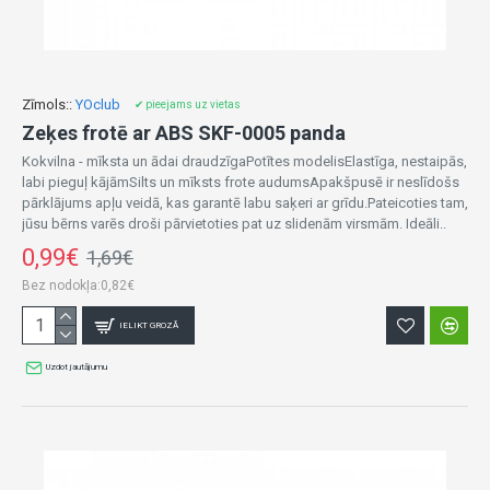
Zīmols::
YOclub
✔ pieejams uz vietas
Zeķes frotē ar ABS SKF-0005 panda
Kokvilna - mīksta un ādai draudzīgaPotītes modelisElastīga, nestaipās,
labi pieguļ kājāmSilts un mīksts frote audumsApakšpusē ir neslīdošs
pārklājums apļu veidā, kas garantē labu saķeri ar grīdu.Pateicoties tam,
jūsu bērns varēs droši pārvietoties pat uz slidenām virsmām. Ideāli..
0,99€
1,69€
Bez nodokļa:0,82€
IELIKT GROZĀ
Uzdot jautājumu