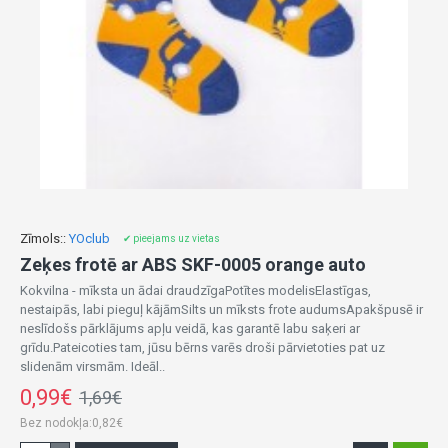
Zīmols::
YOclub
✔ pieejams uz vietas
Zeķes frotē ar ABS SKF-0005 orange auto
Kokvilna - mīksta un ādai draudzīgaPotītes modelisElastīgas,
nestaipās, labi pieguļ kājāmSilts un mīksts frote audumsApakšpusē ir
neslīdošs pārklājums apļu veidā, kas garantē labu saķeri ar
grīdu.Pateicoties tam, jūsu bērns varēs droši pārvietoties pat uz
slidenām virsmām. Ideāl..
0,99€
1,69€
Bez nodokļa:0,82€