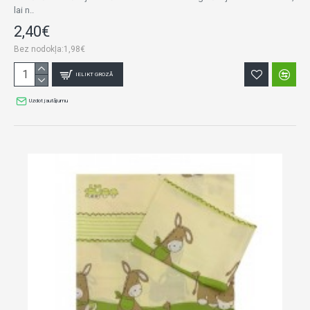
lai n..
2,40€
Bez nodokļa:1,98€
IELIKT GROZĀ
Uzdot jautājumu