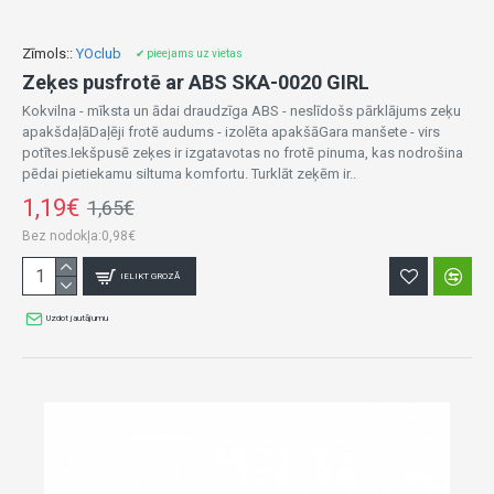
Zīmols::
YOclub
✔ pieejams uz vietas
Zeķes pusfrotē ar ABS SKA-0020 GIRL
Kokvilna - mīksta un ādai draudzīga ABS - neslīdošs pārklājums zeķu
apakšdaļāDaļēji frotē audums - izolēta apakšāGara manšete - virs
potītes.Iekšpusē zeķes ir izgatavotas no frotē pinuma, kas nodrošina
pēdai pietiekamu siltuma komfortu. Turklāt zeķēm ir..
1,19€
1,65€
Bez nodokļa:0,98€
IELIKT GROZĀ
Uzdot jautājumu