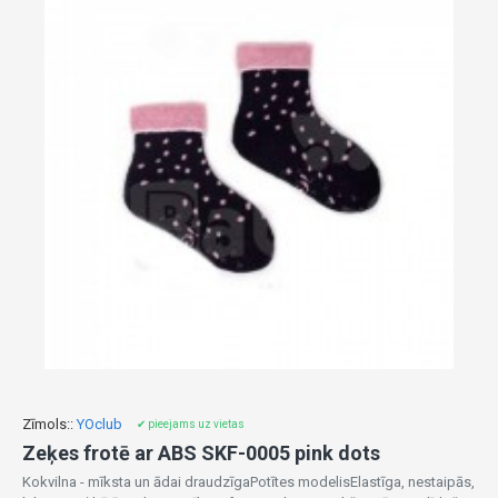
Zīmols::
YOclub
✔ pieejams uz vietas
Zeķes frotē ar ABS SKF-0005 pink dots
Kokvilna - mīksta un ādai draudzīgaPotītes modelisElastīga, nestaipās,