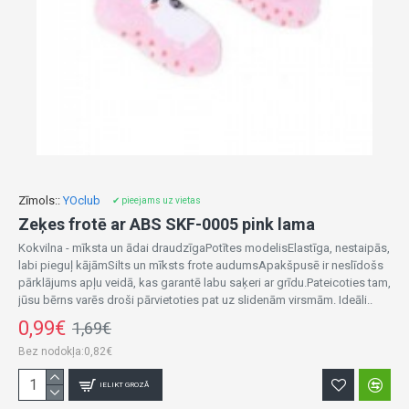
Zīmols::
YOclub
✔ pieejams uz vietas
Zeķes frotē ar ABS SKF-0005 pink lama
Kokvilna - mīksta un ādai draudzīgaPotītes modelisElastīga, nestaipās,
labi pieguļ kājāmSilts un mīksts frote audumsApakšpusē ir neslīdošs
pārklājums apļu veidā, kas garantē labu saķeri ar grīdu.Pateicoties tam,
jūsu bērns varēs droši pārvietoties pat uz slidenām virsmām. Ideāli..
0,99€
1,69€
Bez nodokļa:0,82€
IELIKT GROZĀ