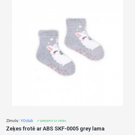
Zīmols::
YOclub
✔ pieejams uz vietas
Zeķes frotē ar ABS SKF-0005 grey lama