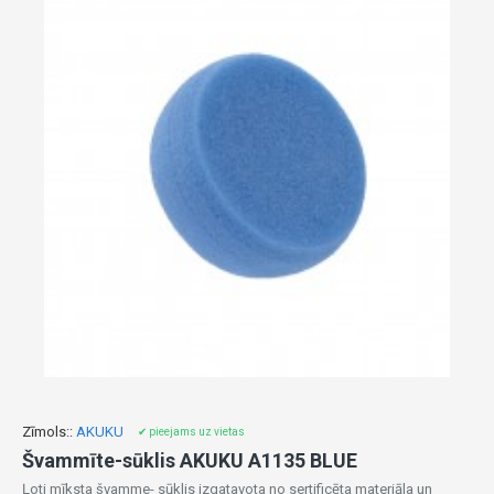
Zīmols::
AKUKU
✔ pieejams uz vietas
Švammīte-sūklis AKUKU A1135 BLUE
Ļoti mīksta švamme- sūklis izgatavota no sertificēta materiāla un