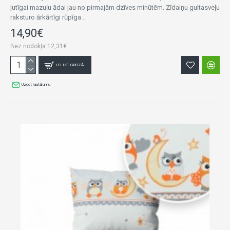
jutīgai mazuļu ādai jau no pirmajām dzīves minūtēm. Zīdaiņu gultasveļu
raksturo ārkārtīgi rūpīga ..
14,90€
Bez nodokļa:12,31€
IELIKT GROZĀ
Uzdot jautājumu