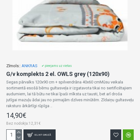
Zīmols::
ANKRAS
✔ pieejams uz vietas
G/v komplekts 2 el. OWLS grey (120x90)
Segas pārvalks 120x90 cm + spilvendrāna 40x60 cmMūsu veikala
sortimentā esošā bērnu gultasveļa ir izgatavota tikai no sertificētajiem
audumiem, lai tā būtu ne tikai īpaši mīksta uz tausti, bet arī droša
jutīgai mazuļu ādai jau no pirmajām dzīves minūtēm. Zīdaiņu gultasveļu
raksturo ārkārtīgi rūpīga ..
14,90€
Bez nodokļa:12,31€
IELIKT GROZĀ