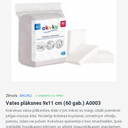
Zīmols::
AKUKU
✔ pieejams uz vietas
Vates plāksnes 9x11 cm (60 gab.) A0003
Kokvilnas vates plāksnītes-diski ir ļoti mīksti un maigi, ideāli piemēroti
jutīgai mazuļa ādai. Noderīgi ikdienas kopšanai, izmantojot olīveļļu,
pieniņu, ūdeni vai pulveri. Kokvilnas spilventiņi ir bez smaržvielām, īpaši
izstrādāti mazākajiem bērniem un atbilst visaugstākajiem standartiem,