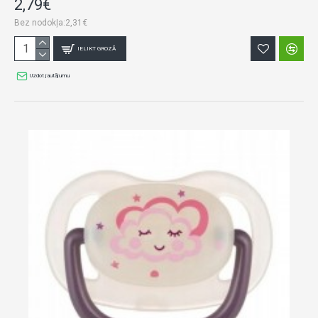
2,79€
Bez nodokļa:2,31€
IELIKT GROZĀ
Uzdot jautājumu