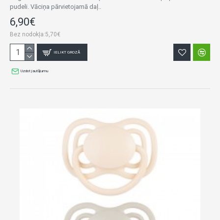
pudeli. Vāciņa pārvietojamā daļ..
6,90€
Bez nodokļa:5,70€
IELIKT GROZĀ
Uzdot jautājumu