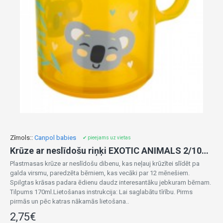
Zīmols::
Canpol babies
✔ pieejams uz vietas
Krūze ar neslīdošu riņķi EXOTIC ANIMALS 2/100 yellow
Plastmasas krūze ar neslīdošu dibenu, kas neļauj krūzītei slīdēt pa
galda virsmu, paredzēta bērniem, kas vecāki par 12 mēnešiem.
Spilgtas krāsas padara ēdienu daudz interesantāku jebkuram bērnam.
Tilpums 170ml.Lietošanas instrukcija: Lai saglabātu tīrību. Pirms
pirmās un pēc katras nākamās lietošana..
2,75€