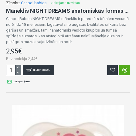
Zīmols::
Canpol babies
✔ pieejams uz vietas
Māneklis NIGHT DREAMS anatomiskās formas 6-18m 22/501 blue
Canpol Babies NIGHT DREAMS māneklis ir paredzēts bērniem vecumā
no 6 līdz 18 mēnešiem. Izgatavots no augstas kvalitātes silikona bez
garšas un smaržas, tam ir anatomiski veidots knupītis un tumsā
spīdošs aizsargs, kas atvieglo tā atrašanu naktī. Mānekļa dizains ir
pielāgots mazuļa vajadzībām un nodr..
2,95€
Bez nodokļa:2,44€
IELIKT GROZĀ
Uzdot jautājumu