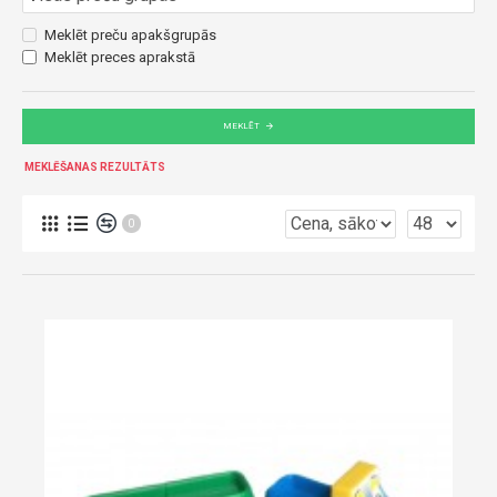
Meklēt preču apakšgrupās
Meklēt preces aprakstā
MEKLĒT
MEKLĒŠANAS REZULTĀTS
0