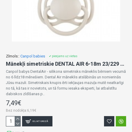
Zīmols::
Canpol babies
✔ pieejams uz vietas
Mānekļi simetriskie DENTAL AIR 6-18m 23/229 (2 gab.)
Canpol babys DentalAir - silikona simetrisks māneklis bērniem vecumā
no 6 līdz18 mēnešiem. Dental Air māneklis atslābinās un nomierinās
Jūsu mazuli. Simetriskais knupis ērti iekļaujas mazuļa mutē neatkarīgi
no tā, kā tas ir novietots, un tā formu iesaka eksperti, lai atbalstītu
dabiskos zīdīšanas p..
7,49€
Bez nodokļa:6,19€
IELIKT GROZĀ