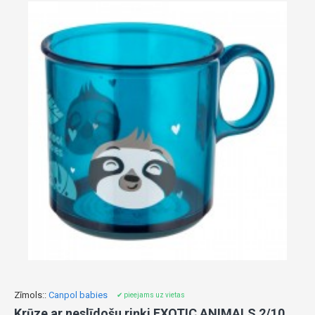
Zīmols::
Canpol babies
✔ pieejams uz vietas
Krūze ar neslīdošu riņķi EXOTIC ANIMALS 2/100 turqouise