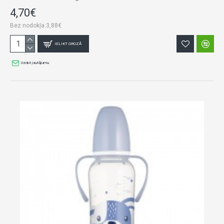
4,70€
Bez nodokļa:3,88€
IELIKT GROZĀ
Uzdot jautājumu