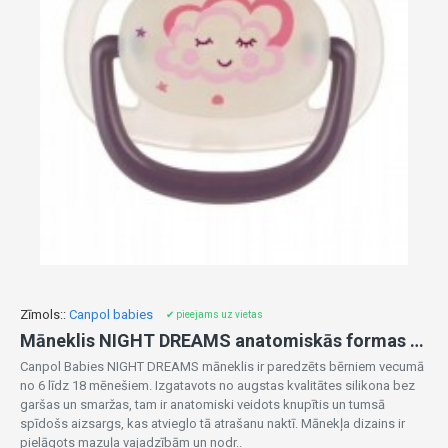
Zīmols::
Canpol babies
✔ pieejams uz vietas
Māneklis NIGHT DREAMS anatomiskās formas 6-18m 22/501 pink
Canpol Babies NIGHT DREAMS māneklis ir paredzēts bērniem vecumā
no 6 līdz 18 mēnešiem. Izgatavots no augstas kvalitātes silikona bez
garšas un smaržas, tam ir anatomiski veidots knupītis un tumsā
spīdošs aizsargs, kas atvieglo tā atrašanu naktī. Mānekļa dizains ir
pielāgots mazuļa vajadzībām un nodr..