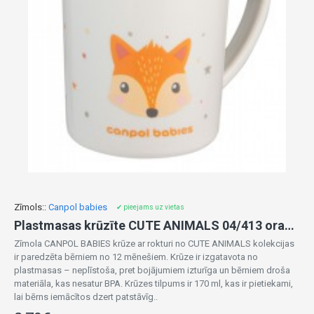
Zīmols::
Canpol babies
✔ pieejams uz vietas
Plastmasas krūzīte CUTE ANIMALS 04/413 orange FOX
Zīmola CANPOL BABIES krūze ar rokturi no CUTE ANIMALS kolekcijas
ir paredzēta bērniem no 12 mēnešiem. Krūze ir izgatavota no
plastmasas – neplīstoša, pret bojājumiem izturīga un bērniem droša
materiāla, kas nesatur BPA. Krūzes tilpums ir 170 ml, kas ir pietiekami,
lai bērns iemācītos dzert patstāvīg..