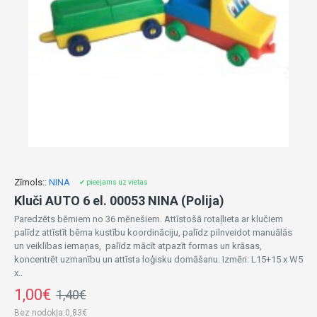
Zīmols::
NINA
✔ pieejams uz vietas
Kluči AUTO 6 el. 00053 NINA (Polija)
Paredzēts bērniem no 36 mēnešiem. Attīstošā rotaļlieta ar klučiem
palīdz attīstīt bērna kustību koordināciju, palīdz pilnveidot manuālās
un veiklības iemaņas, palīdz mācīt atpazīt formas un krāsas,
koncentrēt uzmanību un attīsta loģisku domāšanu. Izmēri: L15+15 x W5
x..
1,00€
1,40€
Bez nodokļa:0,83€