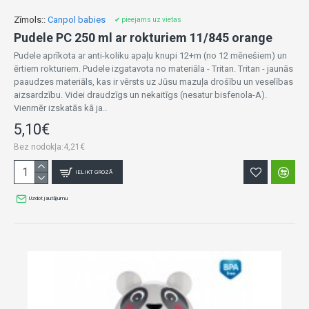
Zīmols::
Canpol babies
✔ pieejams uz vietas
Pudele PC 250 ml ar rokturiem 11/845 orange
Pudele aprīkota ar anti-koliku apaļu knupi 12+m (no 12 mēnešiem) un
ērtiem rokturiem. Pudele izgatavota no materiāla - Tritan. Tritan - jaunās
paaudzes materiāls, kas ir vērsts uz Jūsu mazuļa drošību un veselības
aizsardzību. Videi draudzīgs un nekaitīgs (nesatur bisfenola-A).
Vienmēr izskatās kā ja..
5,10€
Bez nodokļa:4,21€
IELIKT GROZĀ
Uzdot jautājumu