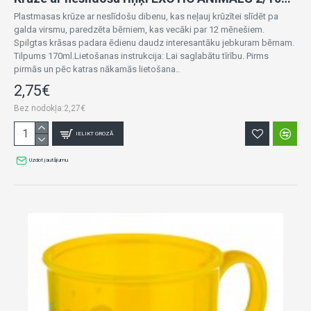
Plastmasas krūze ar neslīdošu dibenu, kas neļauj krūzītei slīdēt pa
galda virsmu, paredzēta bērniem, kas vecāki par 12 mēnešiem.
Spilgtas krāsas padara ēdienu daudz interesantāku jebkuram bērnam.
Tilpums 170ml.Lietošanas instrukcija: Lai saglabātu tīrību. Pirms
pirmās un pēc katras nākamās lietošana..
2,75€
Bez nodokļa:2,27€
IELIKT GROZĀ
Uzdot jautājumu