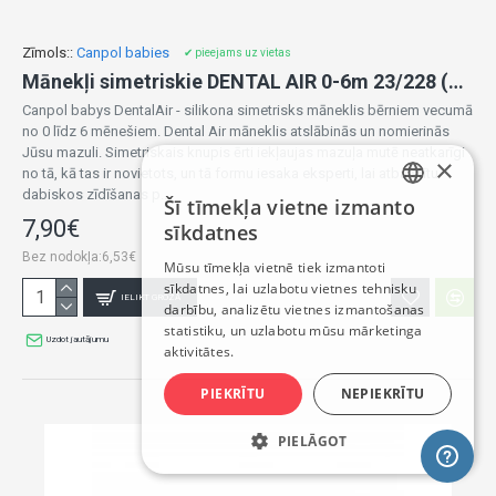
Zīmols::
Canpol babies
✔ pieejams uz vietas
Mānekļi simetriskie DENTAL AIR 0-6m 23/228 (2 gab.)
Canpol babys DentalAir - silikona simetrisks māneklis bērniem vecumā
no 0 līdz 6 mēnešiem. Dental Air māneklis atslābinās un nomierinās
Jūsu mazuli. Simetriskais knupis ērti iekļaujas mazuļa mutē neatkarīgi
×
no tā, kā tas ir novietots, un tā formu iesaka eksperti, lai atbalstītu
dabiskos zīdīšanas p..
Šī tīmekļa vietne izmanto
LATVIAN
7,90€
sīkdatnes
RUSSIAN
Bez nodokļa:6,53€
Mūsu tīmekļa vietnē tiek izmantoti
sīkdatnes, lai uzlabotu vietnes tehnisku
ENGLISH
IELIKT GROZĀ
darbību, analizētu vietnes izmantošanas
statistiku, un uzlabotu mūsu mārketinga
Uzdot jautājumu
aktivitātes.
PIEKRĪTU
NEPIEKRĪTU
PIELĀGOT