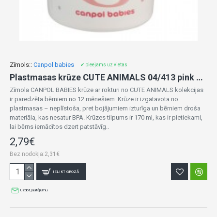
Zīmols::
Canpol babies
✔ pieejams uz vietas
Plastmasas krūze CUTE ANIMALS 04/413 pink RABBIT
Zīmola CANPOL BABIES krūze ar rokturi no CUTE ANIMALS kolekcijas
ir paredzēta bērniem no 12 mēnešiem. Krūze ir izgatavota no
plastmasas – neplīstoša, pret bojājumiem izturīga un bērniem droša
materiāla, kas nesatur BPA. Krūzes tilpums ir 170 ml, kas ir pietiekami,
lai bērns iemācītos dzert patstāvīg..
2,79€
Bez nodokļa:2,31€
IELIKT GROZĀ
Uzdot jautājumu