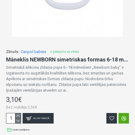
Zīmols::
Canpol babies
✔ pieejams uz vietas
Māneklis NEWBORN simetriskas formas 6-18 m 22/581 blue (new)
Simetriskā silikona zīdaiņa pupa 6–18 mēnešiem „Newborn baby“ ir
izgatavota no augstākās kvalitātes silikona, bez smaržas un garšas.
Aprīkota ar simetriskas formas zīdaiņa pupu. Nodrošina brīvu
elpošanu un siekalu norīšanu. Zīdaiņa pupa labi ventilējas pateicoties
īpašajām ventilācijas atverēm uz ai..
3,10€
Bez nodokļa:2,56€
IELIKT GROZĀ
Uzdot jautājumu