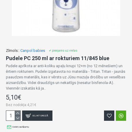
Zīmols::
Canpol babies
✔ pieejams uz vietas
Pudele PC 250 ml ar rokturiem 11/845 blue
Pudele aprīkota ar anti-koliku apaļu knupi 12+m (no 12 mēnešiem) un
ērtiem rokturiem. Pudele izgatavota no materiāla - Tritan. Tritan - jaunās
paaudzes materiāls, kas ir vērsts uz Jūsu mazuļa drošību un veselības
aizsardzību. Videi draudzīgs un nekaitīgs (nesatur bisfenola-A).
Vienmēr izskatās kā ja..
5,10€
Bez nodokļa:4,21€
IELIKT GROZĀ
Uzdot jautājumu