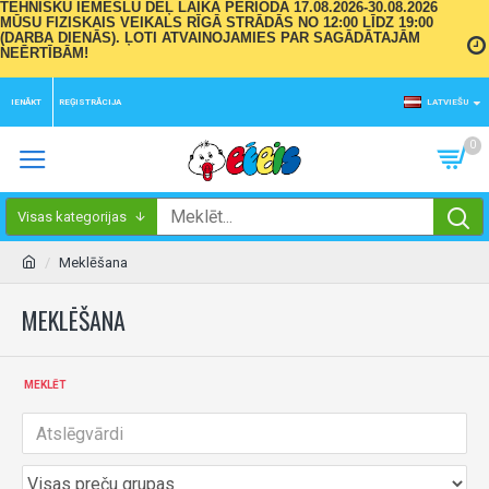
TEHNISKU IEMESLU DĒĻ LAIKA PERIODĀ 17.08.2026-30.08.2026
MŪSU FIZISKAIS VEIKALS RĪGĀ STRĀDĀS NO 12:00 LĪDZ 19:00
(DARBA DIENĀS). ĻOTI ATVAINOJAMIES PAR SAGĀDĀTAJĀM
NEĒRTĪBĀM!
IENĀKT
REĢISTRĀCIJA
LATVIEŠU
0
Visas kategorijas
Meklēšana
MEKLĒŠANA
MEKLĒT