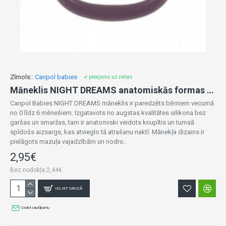
Zīmols::
Canpol babies
✔ pieejams uz vietas
Māneklis NIGHT DREAMS anatomiskās formas 0-6m 22/500 pink
Canpol Babies NIGHT DREAMS māneklis ir paredzēts bērniem vecumā
no 0 līdz 6 mēnešiem. Izgatavots no augstas kvalitātes silikona bez
garšas un smaržas, tam ir anatomiski veidots knupītis un tumsā
spīdošs aizsargs, kas atvieglo tā atrašanu naktī. Mānekļa dizains ir
pielāgots mazuļa vajadzībām un nodro..
2,95€
Bez nodokļa:2,44€
IELIKT GROZĀ
Uzdot jautājumu