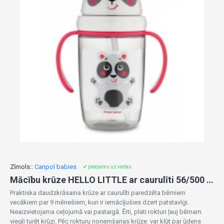
Zīmols::
Canpol babies
✔ pieejams uz vietas
Mācību krūze HELLO LITTLE ar caurulīti 56/500 beige
Praktiska daudzkrāsaina krūze ar caurulīti paredzēta bērniem
vecākiem par 9 mēnešiem, kuri ir iemācījušies dzert patstavīgi.
Neaizvietojama ceļojumā vai pastaigā. Ērti, plati rokturi ļauj bērnam
viegli turēt krūzi. Pēc rokturu noņemšanas krūze var kļūt par ūdens