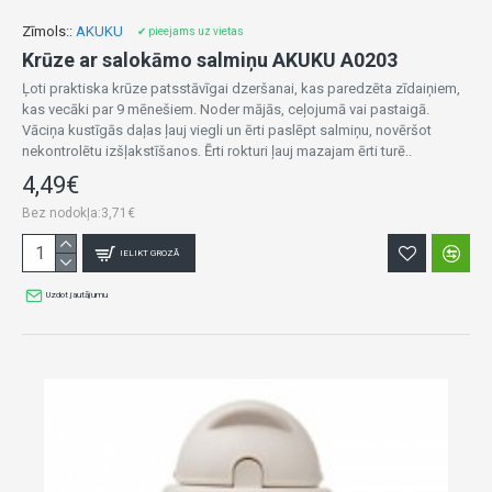
Zīmols::
AKUKU
✔ pieejams uz vietas
Krūze ar salokāmo salmiņu AKUKU A0203
Ļoti praktiska krūze patsstāvīgai dzeršanai, kas paredzēta zīdaiņiem,
kas vecāki par 9 mēnešiem. Noder mājās, ceļojumā vai pastaigā.
Vāciņa kustīgās daļas ļauj viegli un ērti paslēpt salmiņu, novēršot
nekontrolētu izšļakstīšanos. Ērti rokturi ļauj mazajam ērti turē..
4,49€
Bez nodokļa:3,71€
IELIKT GROZĀ
Uzdot jautājumu