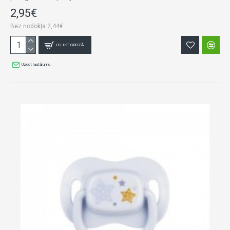
2,95€
Bez nodokļa:2,44€
IELIKT GROZĀ
Uzdot jautājumu