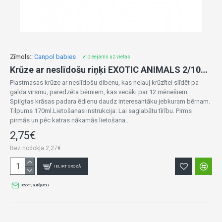
Zīmols::
Canpol babies
✔ pieejams uz vietas
Krūze ar neslīdošu riņķi EXOTIC ANIMALS 2/100 transparent
Plastmasas krūze ar neslīdošu dibenu, kas neļauj krūzītei slīdēt pa
galda virsmu, paredzēta bērniem, kas vecāki par 12 mēnešiem.
Spilgtas krāsas padara ēdienu daudz interesantāku jebkuram bērnam.
Tilpums 170ml.Lietošanas instrukcija: Lai saglabātu tīrību. Pirms
pirmās un pēc katras nākamās lietošana..
2,75€
Bez nodokļa:2,27€
IELIKT GROZĀ
Uzdot jautājumu