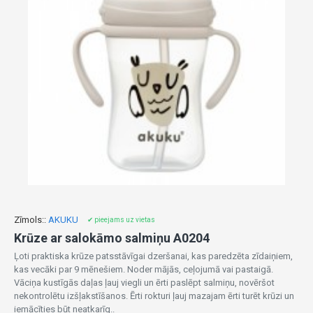
Zīmols::
AKUKU
✔ pieejams uz vietas
Krūze ar salokāmo salmiņu A0204
Ļoti praktiska krūze patsstāvīgai dzeršanai, kas paredzēta zīdaiņiem,
kas vecāki par 9 mēnešiem. Noder mājās, ceļojumā vai pastaigā.
Vāciņa kustīgās daļas ļauj viegli un ērti paslēpt salmiņu, novēršot
nekontrolētu izšļakstīšanos. Ērti rokturi ļauj mazajam ērti turēt krūzi un
iemācīties būt neatkarīg..