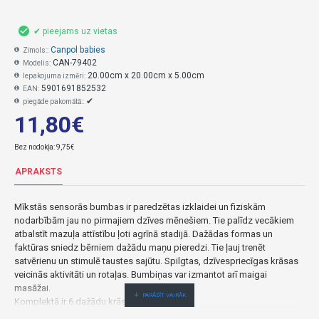
✔ pieejams uz vietas
Canpol babies
Zīmols::
CAN-79402
Modelis:
20.00cm x 20.00cm x 5.00cm
Iepakojuma izmēri:
5901691852532
EAN:
✔
piegāde pakomātā::
11,80€
Bez nodokļa: 9,75€
APRAKSTS
Mīkstās sensorās bumbas ir paredzētas izklaidei un fiziskām
nodarbībām jau no pirmajiem dzīves mēnešiem. Tie palīdz vecākiem
atbalstīt mazuļa attīstību ļoti agrīnā stadijā. Dažādas formas un
faktūras sniedz bērniem dažādu maņu pieredzi. Tie ļauj trenēt
satvērienu un stimulē taustes sajūtu. Spilgtas, dzīvespriecīgas krāsas
veicinās aktivitāti un rotaļas. Bumbiņas var izmantot arī maigai
masāžai.
Komplektā ir 6 dažādu krāsu bumbiņas.
Mīkstas sensora bumbas 6 gab. Canpol babies 79/402-Canpol babies