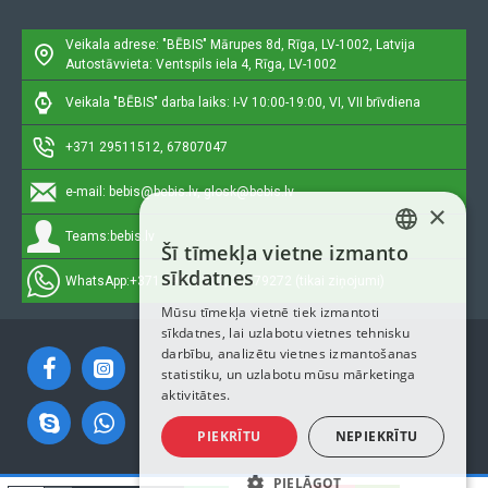
Veikala adrese: "BĒBIS"
Mārupes 8d, Rīga, LV-1002, Latvija
Autostāvvieta: Ventspils iela 4, Rīga, LV-1002
Veikala "BĒBIS" darba laiks: I-V 10:00-19:00, VI, VII brīvdiena
+371 29511512, 67807047
e-mail:
bebis@bebis.lv, glosk@bebis.lv
×
Teams:
bebis.lv
Šī tīmekļa vietne izmanto
LATVIAN
sīkdatnes
WhatsApp:
+371 29511512, 20579272 (tikai ziņojumi)
RUSSIAN
Mūsu tīmekļa vietnē tiek izmantoti
sīkdatnes, lai uzlabotu vietnes tehnisku
ENGLISH
darbību, analizētu vietnes izmantošanas
statistiku, un uzlabotu mūsu mārketinga
aktivitātes.
PIEKRĪTU
NEPIEKRĪTU
PIELĀGOT
Autortiesības © 2023, Bebis.lv, Visas tiesības aizsargātas