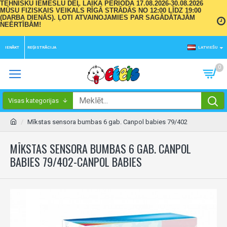
TEHNISKU IEMESLU DĒĻ LAIKA PERIODĀ 17.08.2026-30.08.2026
MŪSU FIZISKAIS VEIKALS RĪGĀ STRĀDĀS NO 12:00 LĪDZ 19:00
(DARBA DIENĀS). ĻOTI ATVAINOJAMIES PAR SAGĀDĀTAJĀM
NEĒRTĪBĀM!
IENĀKT
REĢISTRĀCIJA
LATVIEŠU
0
Visas kategorijas
Mīkstas sensora bumbas 6 gab. Canpol babies 79/402
MĪKSTAS SENSORA BUMBAS 6 GAB. CANPOL
BABIES 79/402-CANPOL BABIES