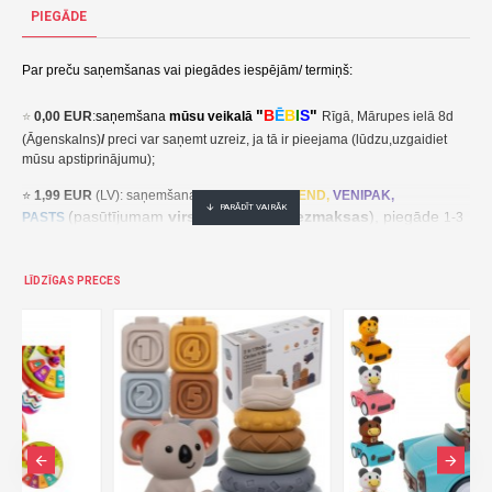
PIEGĀDE
11,80€ veikalā "BĒBIS" Rīgā vai bebis.lv.Pieejams(-a).
Nopirkt Mīkstas sensora bumbas 6 gab. Canpol babies 79/402--par zemu cenu,ātri,ērti,bez gaidīšanas.Cenas no vairumtirgotāja.
Par preču saņemšanas vai piegādes iespējām/ termiņš:
"
B
Ē
B
I
S
"
⭐
0,00 EUR
:
saņemšana
mūsu veikalā
Rīgā, Mārupes ielā 8d
(Āgenskalns)
/
preci var saņemt uzreiz, ja tā ir pieejama (lūdzu,uzgaidiet
mūsu apstiprinājumu);
⭐
1,99 EUR
(LV): saņemšana pakomātā
UNI
SEND,
VENIPAK,
(pasūtījumam
virs 30,00 EUR- bezmaksas
), piegāde
PASTS
1-3
darba dienu laikā;
⭐
2,49 EUR
(LT, EE): saņemšana pakomātā
UNI
SEND,
Udrop
,
LĪDZĪGAS PRECES
, piegāde
LPExpress
2-5 darba dienu laikā;
EE:
2,49 EUR kättesaamine pakiautomaadis UNISEND, Udrop,
kohaletoimetamine 2-5 tööpäeva jooksul;
LT: 2,49 EUR gavimas siuntų automate UNISEND, Udrop, LPExpress,
pristatymas per 2–5 darbo dienas;
(pasūtījumam
virs
⭐ 3
,50 EUR
(LV): saņemšana
DPD
Paku Skapis
30,00 EUR- bezmaksas
), piegāde
1-3 darba dienu laikā;