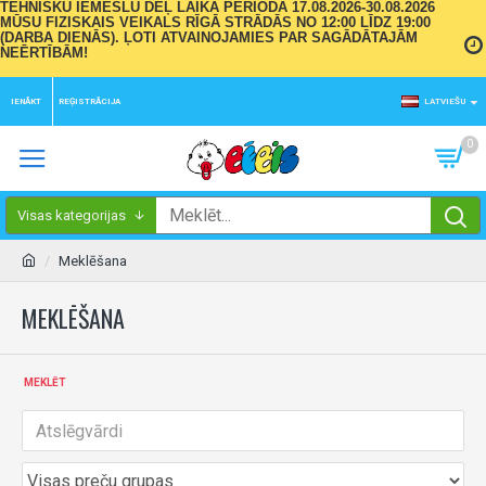
TEHNISKU IEMESLU DĒĻ LAIKA PERIODĀ 17.08.2026-30.08.2026
MŪSU FIZISKAIS VEIKALS RĪGĀ STRĀDĀS NO 12:00 LĪDZ 19:00
(DARBA DIENĀS). ĻOTI ATVAINOJAMIES PAR SAGĀDĀTAJĀM
NEĒRTĪBĀM!
IENĀKT
REĢISTRĀCIJA
LATVIEŠU
0
Visas kategorijas
Meklēšana
MEKLĒŠANA
MEKLĒT