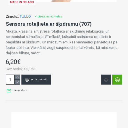
MADE IN POLAND
Zīmols::
TULLO
✔ pieejams uz vietas
Sensoru rotaļlieta ar šķidrumu (707)
Mīksta, krāsaina antistresa rotaļlieta ar šķidrumu relaksācijai un
sensoriskai stimulācijai.Šī mīkstā, krāsainā antistresa rotaļlieta ir
piepildīta ar šķidrumu un mirdzumiem, kas vienmērīgi pārvietojas pa
īpašu labirintu. Vienkārši viegli saspiediet to, lai vērotu, kā mirdzumu
daļiņas žilbina, radot..
6,20€
Bez nodokļa:5,12€
IELIKT GROZĀ
Uzdot jautājumu