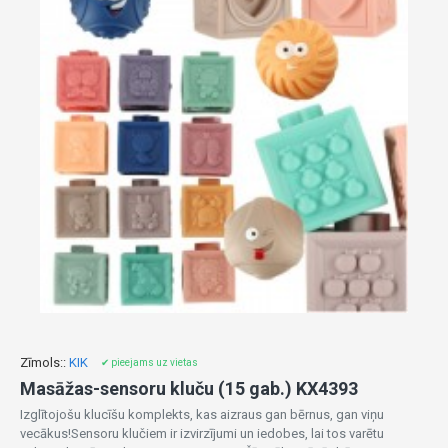
Zīmols::
KIK
✔ pieejams uz vietas
Masāžas-sensoru kluču (15 gab.) KX4393
Izglītojošu klucīšu komplekts, kas aizraus gan bērnus, gan viņu
vecākus!Sensoru klučiem ir izvirzījumi un iedobes, lai tos varētu