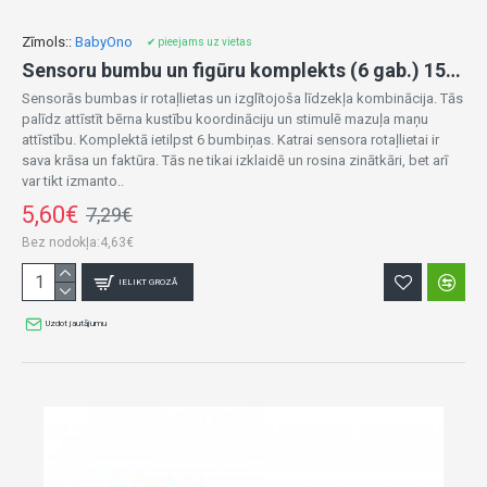
Zīmols::
BabyOno
✔ pieejams uz vietas
Sensoru bumbu un figūru komplekts (6 gab.) 1530
Sensorās bumbas ir rotaļlietas un izglītojoša līdzekļa kombinācija. Tās
palīdz attīstīt bērna kustību koordināciju un stimulē mazuļa maņu
attīstību. Komplektā ietilpst 6 bumbiņas. Katrai sensora rotaļlietai ir
sava krāsa un faktūra. Tās ne tikai izklaidē un rosina zinātkāri, bet arī
var tikt izmanto..
5,60€
7,29€
Bez nodokļa:4,63€
IELIKT GROZĀ
Uzdot jautājumu