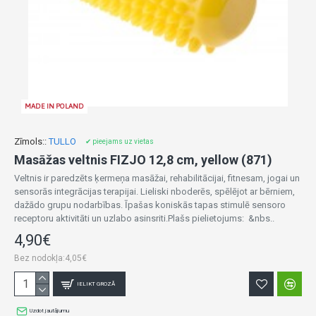
MADE IN POLAND
Zīmols::
TULLO
✔ pieejams uz vietas
Masāžas veltnis FIZJO 12,8 cm, yellow (871)
Veltnis ir paredzēts ķermeņa masāžai, rehabilitācijai, fitnesam, jogai un
sensorās integrācijas terapijai. Lieliski nboderēs, spēlējot ar bērniem,
dažādo grupu nodarbības. Īpašas koniskās tapas stimulē sensoro
receptoru aktivitāti un uzlabo asinsriti.Plašs pielietojums: &nbs..
4,90€
Bez nodokļa:4,05€
IELIKT GROZĀ
Uzdot jautājumu