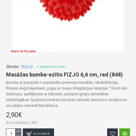
MADE IN POLAND
Zīmols::
TULLO
✔ pieejams uz vietas
Masāžas bumba-ezītis FIZJO 6,6 cm, red (848)
Bumba ar pumpām ir paredzēta ķermeņa masāžai, rehabilitācijai,
fitnesa vingrinājumiem, jogai un maņu integrācijas terapijai. Tā ļoti labi
darbojas, spēlējoties ar bērniem, padarot grupu aktivitātes
pievilcīgākas. Īpašas koniskas pumpas stimulē sensoros receptorus
un uzlabo asinsriti.Masāžas b..
2,90€
Bez nodokļa:2,40€
IELIKT GROZĀ