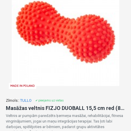
MADE IN POLAND
Zīmols::
TULLO
✔ pieejams uz vietas
Masāžas veltnis FIZJO DUOBALL 15,5 cm red (864)
Veltnis ar pumpām paredzēts ķermeņa masāžai, rehabilitācijai, fitnesa
vingrinājumiem, jogai un maņu integrācijas terapijai. Tas ļoti labi
darbojas, spēlējoties ar bērniem, padarot grupu aktivitātes