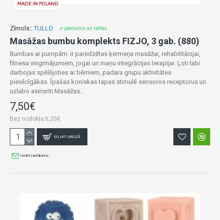
MADE IN POLAND
Zīmols::
TULLO
✔ pieejams uz vietas
Masāžas bumbu komplekts FIZJO, 3 gab. (880)
Bumbas ar pumpām ir paredzētas ķermeņa masāžai, rehabilitācijai,
fitnesa vingrinājumiem, jogai un maņu integrācijas terapijai. Ļoti labi
darbojas spēlējoties ar bērniem, padara grupu aktivitātes
pievilcīgākas. Īpašas koniskas tapas stimulē sensoros receptorus un
uzlabo asinsriti.Masāžas..
7,50€
Bez nodokļa:6,20€
IELIKT GROZĀ
Uzdot jautājumu