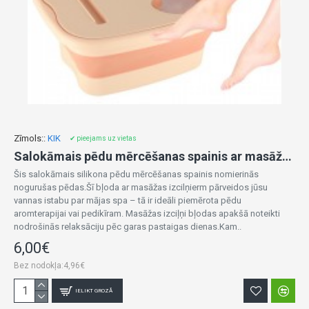
Zīmols::
KIK
✔ pieejams uz vietas
Salokāmais pēdu mērcēšanas spainis ar masāžas izcilņiem KX3068
Šis salokāmais silikona pēdu mērcēšanas spainis nomierinās
nogurušas pēdas.Šī bļoda ar masāžas izcilņierm pārveidos jūsu
vannas istabu par mājas spa – tā ir ideāli piemērota pēdu
aromterapijai vai pedikīram. Masāžas izciļņi bļodas apakšā noteikti
nodrošinās relaksāciju pēc garas pastaigas dienas.Kam..
6,00€
Bez nodokļa:4,96€
IELIKT GROZĀ