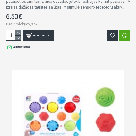
pateicoties tam tās izraisa dažādas jutekļu reakcijas.Pamatīpašības: *
izraisa dažādas taustes sajūtas * stimulē sensoro receptoru aktiv..
6,50€
Bez nodokļa:5,37€
IELIKT GROZĀ
Uzdot jautājumu