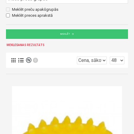
Meklēt preču apakšgrupās
Meklēt preces aprakstā
MEKLĒT
MEKLĒŠANAS REZULTĀTS
0