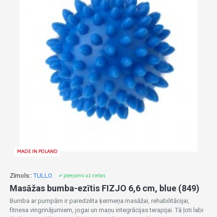
MADE IN POLAND
Zīmols::
TULLO
✔ pieejams uz vietas
Masāžas bumba-ezītis FIZJO 6,6 cm, blue (849)
Bumba ar pumpām ir paredzēta ķermeņa masāžai, rehabilitācijai,
fitnesa vingrinājumiem, jogai un maņu integrācijas terapijai. Tā ļoti labi