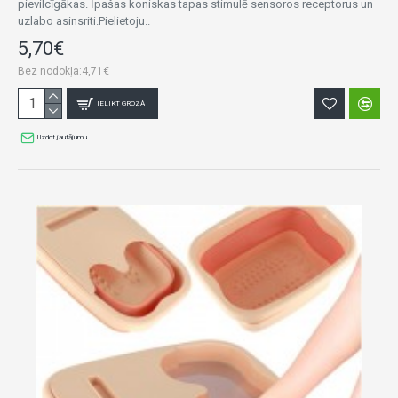
pievilcīgākas. Īpašas koniskas tapas stimulē sensoros receptorus un
uzlabo asinsriti.Pielietoju..
5,70€
Bez nodokļa:4,71€
IELIKT GROZĀ
Uzdot jautājumu