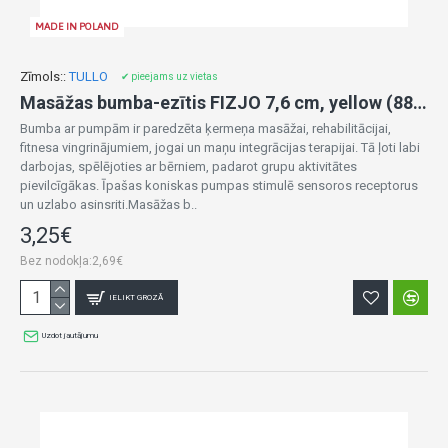
MADE IN POLAND
Zīmols::
TULLO
✔ pieejams uz vietas
Masāžas bumba-ezītis FIZJO 7,6 cm, yellow (884)
Bumba ar pumpām ir paredzēta ķermeņa masāžai, rehabilitācijai,
fitnesa vingrinājumiem, jogai un maņu integrācijas terapijai. Tā ļoti labi
darbojas, spēlējoties ar bērniem, padarot grupu aktivitātes
pievilcīgākas. Īpašas koniskas pumpas stimulē sensoros receptorus
un uzlabo asinsriti.Masāžas b..
3,25€
Bez nodokļa:2,69€
IELIKT GROZĀ
Uzdot jautājumu