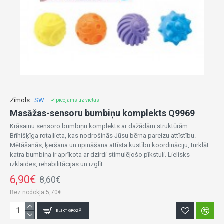
Zīmols::
SW
✔ pieejams uz vietas
Masāžas-sensoru bumbiņu komplekts Q9969
Krāsainu sensoro bumbiņu komplekts ar dažādām struktūrām.
Brīnišķīga rotaļlieta, kas nodrošinās Jūsu bērna pareizu attīstību.
Mētāšanās, ķeršana un ripināšana attīsta kustību koordināciju, turklāt
katra bumbiņa ir aprīkota ar dzirdi stimulējošo pīkstuli. Lielisks
izklaides, rehabilitācijas un izglīt..
6,90€
8,60€
Bez nodokļa:5,70€
IELIKT GROZĀ