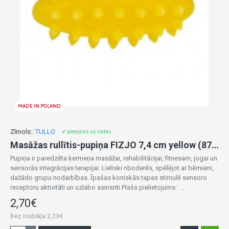
MADE IN POLAND
Zīmols::
TULLO
✔ pieejams uz vietas
Masāžas rullītis-pupiņa FIZJO 7,4 cm yellow (875)
Pupiņa ir paredzēta ķermeņa masāžai, rehabilitācijai, fitnesam, jogai un
sensorās integrācijas terapijai. Lieliski nboderēs, spēlējot ar bērniem,
dažādo grupu nodarbības. Īpašas koniskās tapas stimulē sensoro
receptoru aktivitāti un uzlabo asinsriti.Plašs pielietojums: ..
2,70€
Bez nodokļa:2,23€