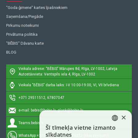
"Goda ģimene" kartes īpašniekiem
Saņemšana/Piegāde
Pirkumu noteikumi
Privātuma politika
"BĒBIS" Dāvanu karte
BLOG
Veikala adrese: "BĒBIS"
Mārupes 8d, Rīga, LV-1002, Latvija
Autostāvvieta: Ventspils iela 4, Rīga, LV-1002
Veikala "BĒBIS" darba laiks: I-V 10:00-19:00, VI, VII brīvdiena
+371 29511512, 67807047
e-mail:
bebis@bebis.lv, glosk@bebis.lv
×
Teams:
bebis.lv
Šī tīmekļa vietne izmanto
LATVIAN
sīkdatnes
WhatsApp:
+371 29511512, 20579272 (tikai ziņojumi)