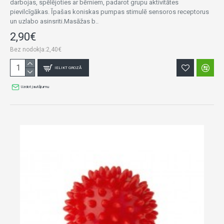
darbojas, spēlējoties ar bērniem, padarot grupu aktivitātes
pievilcīgākas. Īpašas koniskas pumpas stimulē sensoros receptorus
un uzlabo asinsriti.Masāžas b..
2,90€
Bez nodokļa:2,40€
IELIKT GROZĀ
Uzdot jautājumu