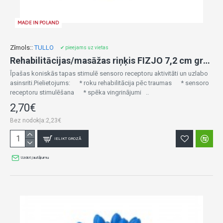
MADE IN POLAND
Zīmols::
TULLO
✔ pieejams uz vietas
Rehabilitācijas/masāžas riņķis FIZJO 7,2 cm green (878)
Īpašas koniskās tapas stimulē sensoro receptoru aktivitāti un uzlabo
asinsriti.Pielietojums: * roku rehabilitācija pēc traumas * sensoro
receptoru stimulēšana * spēka vingrinājumi ..
2,70€
Bez nodokļa:2,23€
IELIKT GROZĀ
Uzdot jautājumu