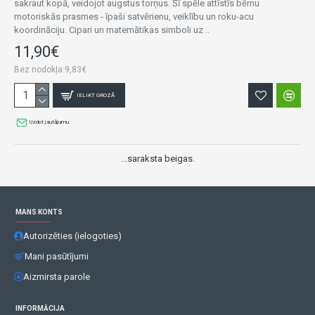
sakraut kopā, veidojot augstus torņus. Šī spēle attīstīs bērnu
motoriskās prasmes - īpaši satvērienu, veiklību un roku-acu
koordināciju. Cipari un matemātikas simboli uz ..
11,90€
Bez nodokļa:9,83€
IELIKT GROZĀ
Uzdot jautājumu
...saraksta beigas.
MANS KONTS
Autorizēties (ielogoties)
Mani pasūtījumi
Aizmirsta parole
INFORMĀCIJA