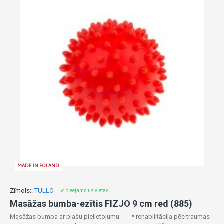
MADE IN POLAND
Zīmols::
TULLO
✔ pieejams uz vietas
Masāžas bumba-ezītis FIZJO 9 cm red (885)
Masāžas bumba ar plašu pielietojumu: * rehabilitācija pēc traumas