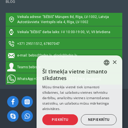
BLOG
Veikala adrese: "BĒBIS"
Mārupes 8d, Rīga, LV-1002, Latvija
Autostāvvieta: Ventspils iela 4, Rīga, LV-1002
Veikala "BĒBIS" darba laiks: I-V 10:00-19:00, VI, VII brīvdiena
+371 29511512, 67807047
e-mail:
bebis@bebis.lv, glosk@bebis.lv
×
Teams:
bebis.lv
Šī tīmekļa vietne izmanto
LATVIAN
sīkdatnes
WhatsApp:
+371 29511512, 20579272 (tikai ziņojumi)
RUSSIAN
Mūsu tīmekļa vietnē tiek izmantoti
sīkdatnes, lai uzlabotu vietnes tehnisku
ENGLISH
darbību, analizētu vietnes izmantošanas
statistiku, un uzlabotu mūsu mārketinga
aktivitātes.
PIEKRĪTU
NEPIEKRĪTU