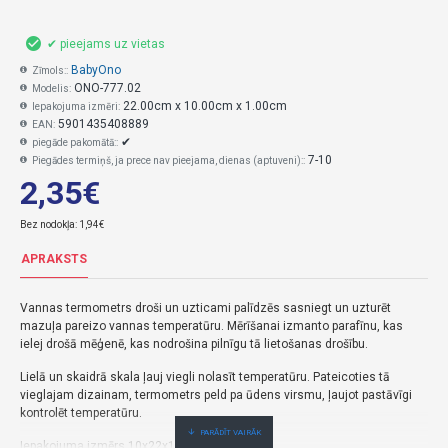
✔ pieejams uz vietas
BabyOno
Zīmols::
ONO-777.02
Modelis:
22.00cm x 10.00cm x 1.00cm
Iepakojuma izmēri:
5901435408889
EAN:
✔
piegāde pakomātā::
7-10
Piegādes termiņš, ja prece nav pieejama, dienas (aptuveni)::
2,35€
Bez nodokļa: 1,94€
APRAKSTS
Vannas termometrs droši un uzticami palīdzēs sasniegt un uzturēt
mazuļa pareizo vannas temperatūru. Mērīšanai izmanto parafīnu, kas
ielej drošā mēģenē, kas nodrošina pilnīgu tā lietošanas drošību.
Lielā un skaidrā skala ļauj viegli nolasīt temperatūru. Pateicoties tā
vieglajam dizainam, termometrs peld pa ūdens virsmu, ļaujot pastāvīgi
kontrolēt temperatūru.
Iepakojuma izmērs 10x22x1cm