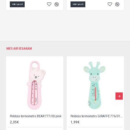
Ielikt grozā
Ielikt grozā
MĒS ARĪ IESAKĀM
RAFFE 776/01 mint
Peldošs termometrs GIRAFFE 776/03 white
Termometrs ūdens GIRAFFE AKUKU A0394
1,99€
2,35€