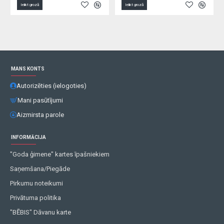
Ielikt grozā
Ielikt grozā
MANS KONTS
Autorizēties (ielogoties)
Mani pasūtījumi
Aizmirsta parole
INFORMĀCIJA
"Goda ģimene" kartes īpašniekiem
Saņemšana/Piegāde
Pirkumu noteikumi
Privātuma politika
"BĒBIS" Dāvanu karte