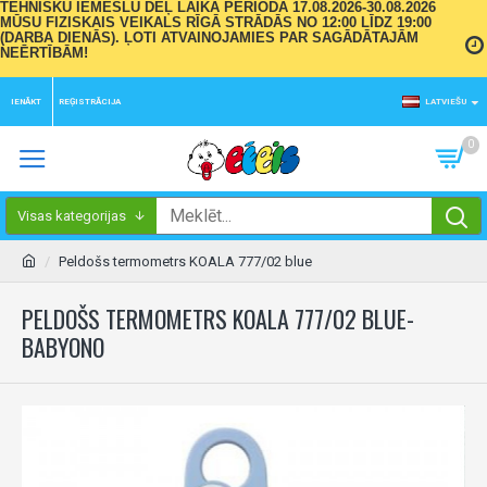
TEHNISKU IEMESLU DĒĻ LAIKA PERIODĀ 17.08.2026-30.08.2026
MŪSU FIZISKAIS VEIKALS RĪGĀ STRĀDĀS NO 12:00 LĪDZ 19:00
(DARBA DIENĀS). ĻOTI ATVAINOJAMIES PAR SAGĀDĀTAJĀM
NEĒRTĪBĀM!
IENĀKT
REĢISTRĀCIJA
LATVIEŠU
0
Visas kategorijas
Peldošs termometrs KOALA 777/02 blue
PELDOŠS TERMOMETRS KOALA 777/02 BLUE-
BABYONO