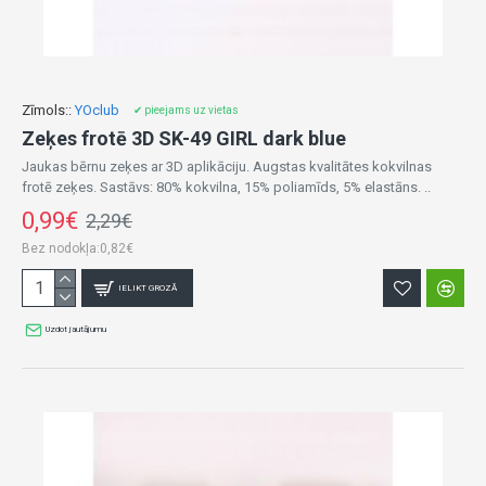
Zīmols::
YOclub
✔ pieejams uz vietas
Zeķes frotē 3D SK-49 GIRL dark blue
Jaukas bērnu zeķes ar 3D aplikāciju. Augstas kvalitātes kokvilnas
frotē zeķes. Sastāvs: 80% kokvilna, 15% poliamīds, 5% elastāns. ..
0,99€
2,29€
Bez nodokļa:0,82€
IELIKT GROZĀ
Uzdot jautājumu