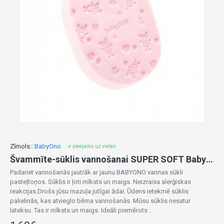
Zīmols::
BabyOno
✔ pieejams uz vietas
Švammīte-sūklis vannošanai SUPER SOFT BabyOno 1640/01 pink
Padariet vannošanās jautrāk ar jaunu BABYONO vannas sūkli
pasteļtoņos. Sūklis ir ļoti mīksts un maigs. Neizraisa alerģiskas
reakcijas.Drošs jūsu mazuļa jutīgai ādai. Ūdens ietekmē sūklis
palielinās, kas atvieglo bērna vannošanās. Mūsu sūklis nesatur
lateksu. Tas ir mīksts un maigs. Ideāli piemērots ..