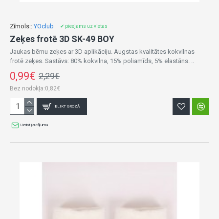
Zīmols::
YOclub
✔ pieejams uz vietas
Zeķes frotē 3D SK-49 BOY
Jaukas bērnu zeķes ar 3D aplikāciju. Augstas kvalitātes kokvilnas
frotē zeķes. Sastāvs: 80% kokvilna, 15% poliamīds, 5% elastāns. ..
0,99€
2,29€
Bez nodokļa:0,82€
IELIKT GROZĀ
Uzdot jautājumu