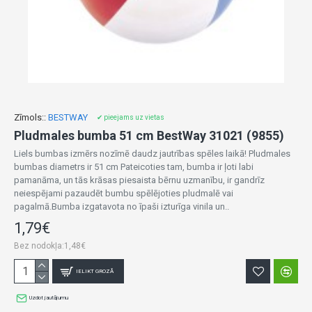
Zīmols::
BESTWAY
✔ pieejams uz vietas
Pludmales bumba 51 cm BestWay 31021 (9855)
Liels bumbas izmērs nozīmē daudz jautrības spēles laikā! Pludmales
bumbas diametrs ir 51 cm Pateicoties tam, bumba ir ļoti labi
pamanāma, un tās krāsas piesaista bērnu uzmanību, ir gandrīz
neiespējami pazaudēt bumbu spēlējoties pludmalē vai
pagalmā.Bumba izgatavota no īpaši izturīga vinila un..
1,79€
Bez nodokļa:1,48€
IELIKT GROZĀ
Uzdot jautājumu