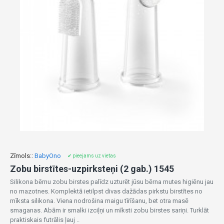
Zīmols::
BabyOno
✔ pieejams uz vietas
Zobu birstītes-uzpirksteņi (2 gab.) 1545
Silikona bērnu zobu birstes palīdz uzturēt jūsu bērna mutes higiēnu jau
no mazotnes. Komplektā ietilpst divas dažādas pirkstu birstītes no
mīksta silikona. Viena nodrošina maigu tīrīšanu, bet otra masē
smaganas. Abām ir smalki izciļņi un mīksti zobu birstes sariņi. Turklāt
praktiskais futrālis ļauj ..