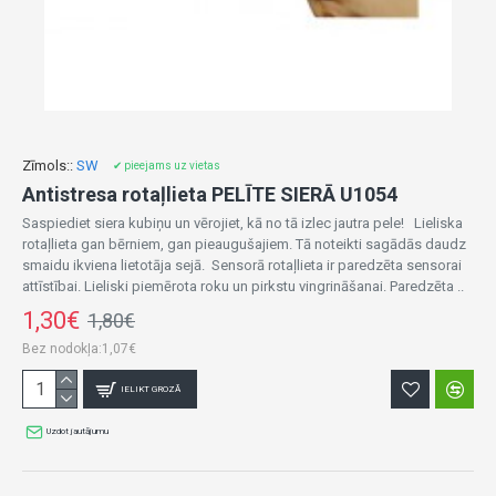
Zīmols::
SW
✔ pieejams uz vietas
Antistresa rotaļlieta PELĪTE SIERĀ U1054
Saspiediet siera kubiņu un vērojiet, kā no tā izlec jautra pele! Lieliska
rotaļlieta gan bērniem, gan pieaugušajiem. Tā noteikti sagādās daudz
smaidu ikviena lietotāja sejā. Sensorā rotaļlieta ir paredzēta sensorai
attīstībai. Lieliski piemērota roku un pirkstu vingrināšanai. Paredzēta ..
1,30€
1,80€
Bez nodokļa:1,07€
IELIKT GROZĀ
Uzdot jautājumu