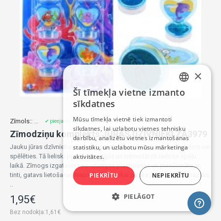
×
Šī tīmekļa vietne izmanto
LATVIAN
sīkdatnes
RUSSIAN
Mūsu tīmekļa vietnē tiek izmantoti
Zīmols::
...
✔ pieejams uz vietas
sīkdatnes, lai uzlabotu vietnes tehnisku
ENGLISH
Zīmodziņu komplekts JŪRAS DZĪVNIEKI ZA3979
darbību, analizētu vietnes izmantošanas
Jauku jūras dzīvnieku zīmogu komplekts ir ideāla ideja, ar ko bērns var
statistiku, un uzlabotu mūsu mārketinga
spēlēties. Tā lieliski piemērota mājās un bērnudārzā radošo spēļu
aktivitātes.
laikā. Zīmogs izgatavots no izturīgas plastmasas un piesūcināts ar
tinti, gatavs lietošanai. Nepieciešama tikai papīra lapa, un jūsu mazulis
PIEKRĪTU
NEPIEKRĪTU
..
PIELĀGOT
1,95€
Bez nodokļa:1,61€