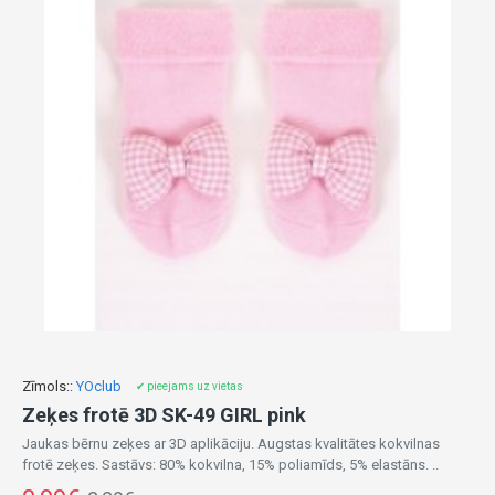
Zīmols::
YOclub
✔ pieejams uz vietas
Zeķes frotē 3D SK-49 GIRL pink
Jaukas bērnu zeķes ar 3D aplikāciju. Augstas kvalitātes kokvilnas
frotē zeķes. Sastāvs: 80% kokvilna, 15% poliamīds, 5% elastāns. ..