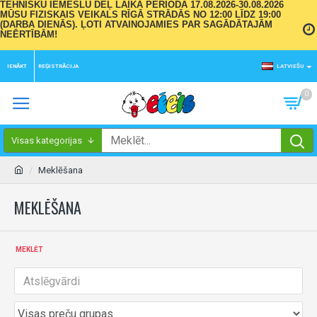
TEHNISKU IEMESLU DĒĻ LAIKA PERIODĀ 17.08.2026-30.08.2026
MŪSU FIZISKAIS VEIKALS RĪGĀ STRĀDĀS NO 12:00 LĪDZ 19:00
(DARBA DIENĀS). ĻOTI ATVAINOJAMIES PAR SAGĀDĀTAJĀM
NEĒRTĪBĀM!
IENĀKT
REĢISTRĀCIJA
LATVIEŠU
0
Visas kategorijas
Meklēšana
MEKLĒŠANA
MEKLĒT