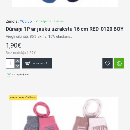
Zīmols::
YOclub
✔ pieejams uz vietas
Dūraiņi 1P ar jauku uzrakstu 16 cm RED-0120 BOY
Viegli siltināti. 85% akrils, 15% elastans..
1,90€
Bez nodokļa:1,57€
IELIKT GROZĀ
Uzdot jautājumu
NOLIKTAVAS TĪRĪŠANA