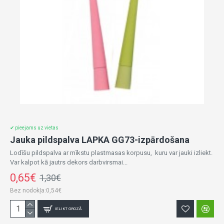
✔ pieejams uz vietas
Jauka pildspalva LAPKA GG73-izpārdošana
Lodīšu pildspalva ar mīkstu plastmasas korpusu, kuru var jauki izliekt.
Var kalpot kā jautrs dekors darbvirsmai...
0,65€
1,30€
Bez nodokļa:0,54€
IELIKT GROZĀ