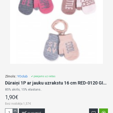
Zīmols::
YOclub
✔ pieejams uz vietas
Dūraiņi 1P ar jauku uzrakstu 16 cm RED-0120 GIRL
85% akrils, 15% elastans..
1,90€
Bez nodokļa:1,57€
IELIKT GROZĀ