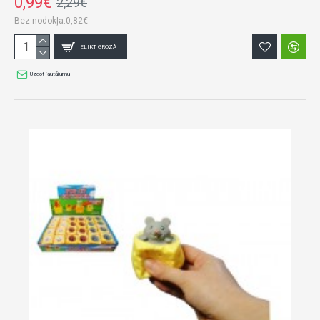
0,99€
2,29€
Bez nodokļa:0,82€
IELIKT GROZĀ
Uzdot jautājumu