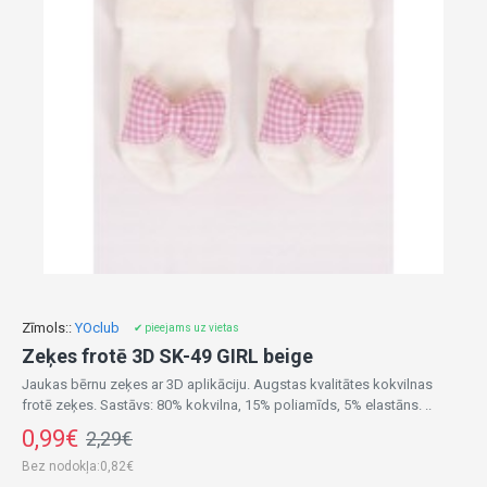
Zīmols::
YOclub
✔ pieejams uz vietas
Zeķes frotē 3D SK-49 GIRL beige
Jaukas bērnu zeķes ar 3D aplikāciju. Augstas kvalitātes kokvilnas
frotē zeķes. Sastāvs: 80% kokvilna, 15% poliamīds, 5% elastāns. ..
0,99€
2,29€
Bez nodokļa:0,82€