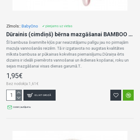
Zīmols::
BabyOno
✔ pieejams uz vietas
Dūrainis (cimdiņš) bērna mazgāšanai BAMBOO 347/10 pink
Šī bambusa švammīte kļūs par neaizstājamu palīgu jau no pirmajām
mazuļa vannošanās reizēm. Tā ir izgatavota no augstas kvalitātes
mīksta bambusa ar pūkainas kokvilnas piemaisījumu.Dūraiņa ērts
dizains ir ideāli piemērots vannošanai un ikdienas kopšanai, roku un
sejas mazgāšanai visas dienas garumā.T..
1,95€
Bez nodokļa:1,61€
IELIKT GROZĀ
Uzdot jautājumu