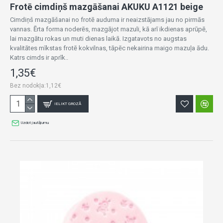
Frotē cimdiņš mazgāšanai AKUKU A1121 beige
Cimdiņš mazgāšanai no frotē auduma ir neaizstājams jau no pirmās
vannas. Ērta forma noderēs, mazgājot mazuli, kā arī ikdienas aprūpē,
lai mazgātu rokas un muti dienas laikā. Izgatavots no augstas
kvalitātes mīkstas frotē kokvilnas, tāpēc nekairina maigo mazuļa ādu.
Katrs cimds ir aprīk..
1,35€
Bez nodokļa:1,12€
IELIKT GROZĀ
Uzdot jautājumu