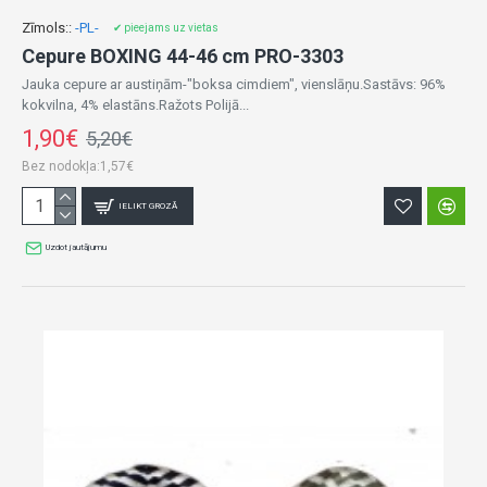
Zīmols::
-PL-
✔ pieejams uz vietas
Cepure BOXING 44-46 cm PRO-3303
Jauka cepure ar austiņām-"boksa cimdiem", vienslāņu.Sastāvs: 96%
kokvilna, 4% elastāns.Ražots Polijā...
1,90€
5,20€
Bez nodokļa:1,57€
IELIKT GROZĀ
Uzdot jautājumu