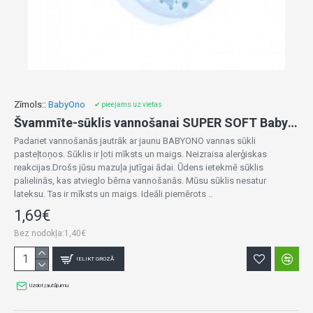
Zīmols::
BabyOno
✔ pieejams uz vietas
Švammīte-sūklis vannošanai SUPER SOFT BabyOno 1640/02 blue
Padariet vannošanās jautrāk ar jaunu BABYONO vannas sūkli
pasteļtoņos. Sūklis ir ļoti mīksts un maigs. Neizraisa alerģiskas
reakcijas.Drošs jūsu mazuļa jutīgai ādai. Ūdens ietekmē sūklis
palielinās, kas atvieglo bērna vannošanās. Mūsu sūklis nesatur
lateksu. Tas ir mīksts un maigs. Ideāli piemērots ..
1,69€
Bez nodokļa:1,40€
IELIKT GROZĀ
Uzdot jautājumu