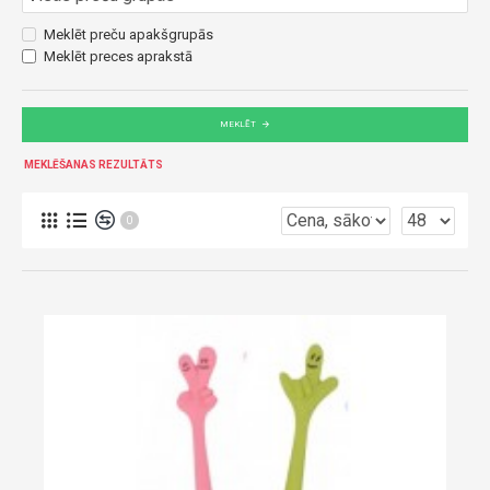
Meklēt preču apakšgrupās
Meklēt preces aprakstā
MEKLĒT
MEKLĒŠANAS REZULTĀTS
0