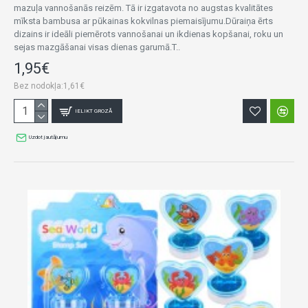
mazuļa vannošanās reizēm. Tā ir izgatavota no augstas kvalitātes
mīksta bambusa ar pūkainas kokvilnas piemaisījumu.Dūraiņa ērts
dizains ir ideāli piemērots vannošanai un ikdienas kopšanai, roku un
sejas mazgāšanai visas dienas garumā.T..
1,95€
Bez nodokļa:1,61€
IELIKT GROZĀ
Uzdot jautājumu