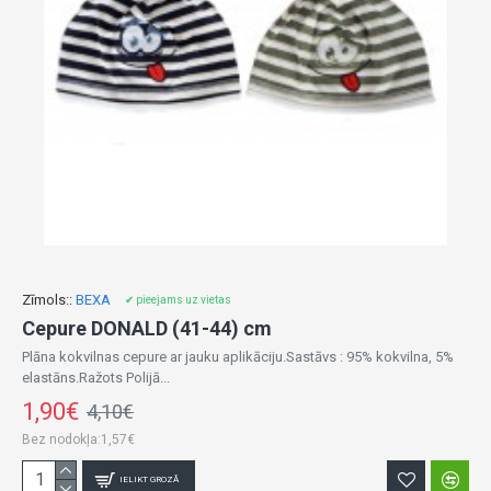
Zīmols::
BEXA
✔ pieejams uz vietas
Cepure DONALD (41-44) cm
Plāna kokvilnas cepure ar jauku aplikāciju.Sastāvs : 95% kokvilna, 5%
elastāns.Ražots Polijā...
1,90€
4,10€
Bez nodokļa:1,57€
IELIKT GROZĀ