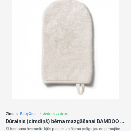
Zīmols::
BabyOno
✔ pieejams uz vietas
Dūrainis (cimdiņš) bērna mazgāšanai BAMBOO 347/11 beige
Šī bambusa švammīte kļūs par neaizstājamu palīgu jau no pirmajām