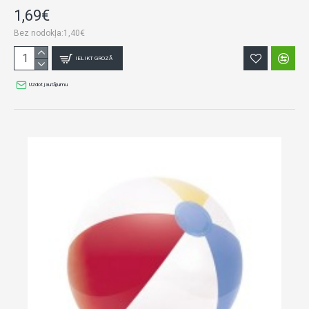
1,69€
Bez nodokļa:1,40€
IELIKT GROZĀ
Uzdot jautājumu