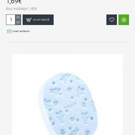
1,69€
Bez nodokļa:1,40€
IELIKT GROZĀ
Uzdot jautājumu