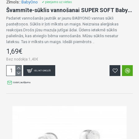
Zīmols::
BabyOno
✔ pieejams uz vietas
Švammīte-sūklis vannošanai SUPER SOFT BabyOno 1640/03 mint
Padariet vannošanās jautrāk ar jaunu BABYONO vannas sūkli
pasteļtoņos. Sūklis ir ļoti mīksts un maigs. Neizraisa alerģiskas
reakcijas.Drošs jūsu mazuļa jutīgai ādai. Ūdens ietekmē sūklis
palielinās, kas atvieglo bērna vannošanās. Mūsu sūklis nesatur
lateksu. Tas ir mīksts un maigs. Ideāli piemērots ..
1,69€
Bez nodokļa:1,40€
IELIKT GROZĀ
Uzdot jautājumu