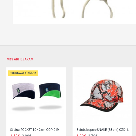
MĒS ARĪ IESAKĀM
Cepure "A-NET" 50-56 cm ( (flīsa kokvilna)
Cepure "AUTO" (divslāņu) 44,46 cm 1122