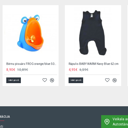
Stumjamā mašīna KIDDO Cruiser mint 57459
Gulta NATI grey/white
33,90€
135,00€
Ielikt grozā
Ielikt grozā
MĀCIJA
Veikala a
Autostāvv
ti