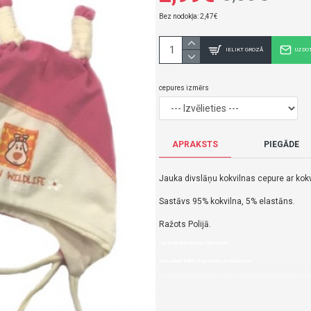
Bez nodokļa: 2,47€
IELIKT GROZĀ
UZDO
cepures izmērs
APRAKSTS
PIEGĀDE
Jauka divslāņu kokvilnas cepure ar kokv
Sastāvs 95% kokvilna, 5% elastāns.
Ražots Polijā.
Cepure GIRAFFE divslāņu ( 38 cm)-BEXA
2,99€ veikalā "BĒBIS" Rīgā vai bebis.lv.Pieejams(-a).
Nopirkt Cepure GIRAFFE divslāņu ( 38 cm)--par zemu cenu,ātri,ērti,bez gaidīšanas.Cen