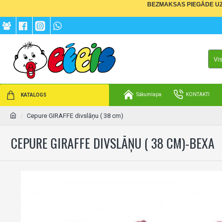
BEZMAKSAS PIEGĀDE UZ 
Vi
Sākumlapa
KONTAKTI
KATALOGS
Cepure GIRAFFE divslāņu ( 38 cm)
CEPURE GIRAFFE DIVSLĀŅU ( 38 CM)-BEXA