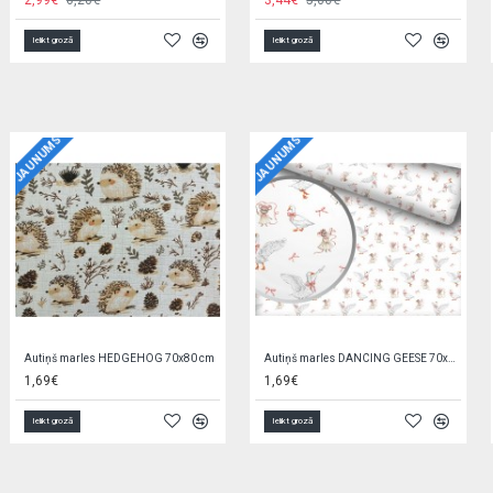
3,90€
6,30€
3,90€
6,30€
Ielikt grozā
Ielikt grozā
JAUNUMS
JAUNUMS
Kluči 200 el. H8554
Liels suns LAKI 45 cm C6546
15,00€
15,90€
Ielikt grozā
Ielikt grozā