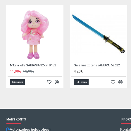
BĒBIS Dāvanu Karte 20 EUR vērtībā
Cepure vasaras "ELMO" 50 cm BEXA
20,00€
4,70€
Ielikt grozā
Ielikt grozā
MANS KONTS
INFOR
Autorizēties (ielogoties)
Kontak