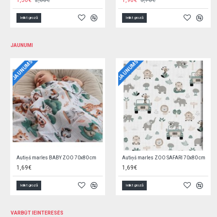
2,70€
4,00€
3,27€
4,60€
Ielikt grozā
Ielikt grozā
JAUNUMI
JAUNUMS
JAUNUMS
Kluči konstruēšanai 24 el. H4360
Vilciņš LUX Z3643
8,40€
6,90€
Ielikt grozā
Ielikt grozā
VARBŪT IEINTERESĒS