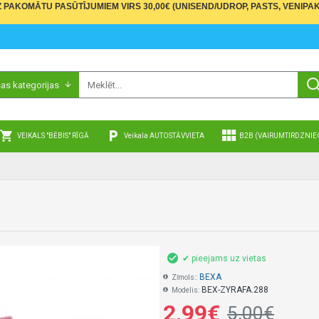
PAKOMĀTU PASŪTĪJUMIEM VIRS 30,00€ (UNISEND/UDROP, PASTS, VENIPAK
sas kategorijas
VEIKALS "BĒBIS" RĪGĀ
Veikala AUTOSTĀVVIETA
B2B (VAIRUMTIRDZNIE
✔ pieejams uz vietas
BEXA
Zīmols::
BEX-ZYRAFA.288
Modelis:
2,99€
5,00€