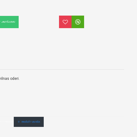
T JAUTĀJUMU
ilnas oderi.
as no vairumtirgotāja.