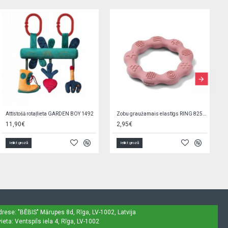
Zobu birstīte-uzpirkstenis 723/01 transparent
Zeķubikses rāpošanai 68/74 RAB-0025 navy blue truck
1,29€
1,69€
4,39€
Ielikt grozā
Ielikt grozā
drese: "BĒBIS"
Mārupes 8d, Rīga, LV-1002, Latvija
ieta: Ventspils iela 4, Rīga, LV-1002