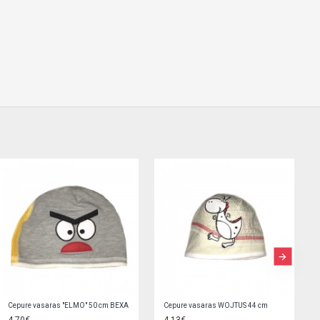
Cepure "BOY" divslāņu (44 cm) 0310
Cepure "I WANT SLEEP" 52/54 cm (38-084)