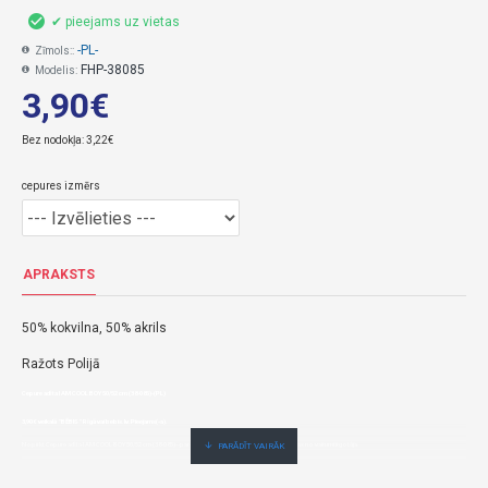
✔ pieejams uz vietas
-PL-
Zīmols::
FHP-38085
Modelis:
3,90€
Bez nodokļa: 3,22€
cepures izmērs
APRAKSTS
50% kokvilna, 50% akrils
Ražots Polijā
Cepure adīta I AM COOL BOY 50/52 cm (38-085)-(PL)
3,90€ veikalā "BĒBIS" Rīgā vai bebis.lv.Pieejams(-a).
Nopirkt Cepure adīta I AM COOL BOY 50/52 cm (38-085)--par zemu cenu,ātri,ērti,bez gaidīšanas.Cenas no vairumtirgotāja.