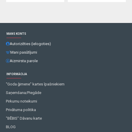
MANS KONTS
Autorizēties (ielogoties)
Mani pasūtījumi
Aizmirsta parole
INFORMĀCIJA
"Goda ģimene" kartes īpašniekiem
Saņemšana/Piegāde
Pirkumu noteikumi
Privātuma politika
"BĒBIS" Dāvanu karte
BLOG