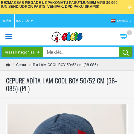
BEZMAKSAS PIEGĀDE UZ PAKOMĀTU PASŪTĪJUMIEM VIRS 30,00€
(UNISEND/UDROP, PASTS, VENIPAK, DPD PAKU SKAPIS)
IENĀKT
REĢISTRĀCIJA
LATVIEŠU
0
Visas kategorijas
Cepure adīta I AM COOL BOY 50/52 cm (38-085)
CEPURE ADĪTA I AM COOL BOY 50/52 CM (38-
085)-(PL)