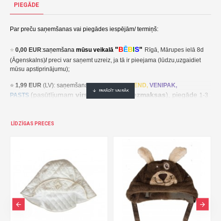
PIEGĀDE
Par preču saņemšanas vai piegādes iespējām/ termiņš:
"
B
Ē
B
I
S
"
⭐
0,00 EUR
:
saņemšana
mūsu veikalā
Rīgā, Mārupes ielā 8d
(Āgenskalns)
/
preci var saņemt uzreiz, ja tā ir pieejama (lūdzu,uzgaidiet
mūsu apstiprinājumu);
⭐
1,99 EUR
(LV): saņemšana pakomātā
UNI
SEND,
VENIPAK,
(pasūtījumam
virs 30,00 EUR- bezmaksas
), piegāde
PASTS
1-3
darba dienu laikā;
⭐
2,49 EUR
(LT, EE): saņemšana pakomātā
UNI
SEND,
Udrop
,
LĪDZĪGAS PRECES
, piegāde
LPExpress
2-5 darba dienu laikā;
EE:
2,49 EUR kättesaamine pakiautomaadis UNISEND, Udrop,
kohaletoimetamine 2-5 tööpäeva jooksul;
LT: 2,49 EUR gavimas siuntų automate UNISEND, Udrop, LPExpress,
pristatymas per 2–5 darbo dienas;
(pasūtījumam
virs
⭐ 3
,50 EUR
(LV): saņemšana
DPD
Paku Skapis
30,00 EUR- bezmaksas
), piegāde
1-3 darba dienu laikā;