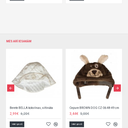
MĒS ARĪ IESAKĀM
m) CZD-166
Berete BELLA kokvilnas, siltināta
Cepure BROWN DOG CZ-06 48-49 cm
2,99€
6,20€
3,44€
5,00€
Ielikt grozā
Ielikt grozā