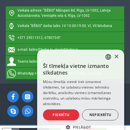
Veikala adrese: "BĒBIS"
Mārupes 8d, Rīga, LV-1002, Latvija
Autostāvvieta: Ventspils iela 4, Rīga, LV-1002
Veikala "BĒBIS" darba laiks: I-V 10:00-19:00, VI, VII brīvdiena
+371 29511512, 67807047
e-mail:
bebis@bebis.lv, glosk@bebis.lv
×
Teams:
bebis.lv
Šī tīmekļa vietne izmanto
LATVIAN
sīkdatnes
WhatsApp:
+371 29511512, 20579272 (tikai ziņojumi)
RUSSIAN
Mūsu tīmekļa vietnē tiek izmantoti
sīkdatnes, lai uzlabotu vietnes tehnisku
ENGLISH
darbību, analizētu vietnes izmantošanas
statistiku, un uzlabotu mūsu mārketinga
aktivitātes.
PIEKRĪTU
NEPIEKRĪTU
PIELĀGOT
Autortiesības © 2023, Bebis.lv, Visas tiesības aizsargātas