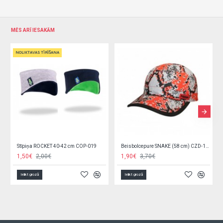
MĒS ARĪ IESAKĀM
NOLIKTAVAS TĪRĪŠANA
Stīpiņa ROCKET 40-42 cm COP-019
Beisbolcepure SNAKE (58 cm) CZD-166
1,50€
2,00€
1,90€
3,70€
Ielikt grozā
Ielikt grozā