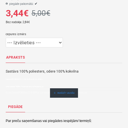
✔
piegāde pakomātā::
3,44€
5,00€
Bez nodokļa: 2,84€
cepures izmērs
APRAKSTS
Sastāvs 100% poliesters, odere 100% kokvilna
Cepure BROWN DOG CZ-06 48-49 cm-BoboBaby
3,44€ veikalā "BĒBIS" Rīgā vai bebis.lv.Pieejams(-a).
Nopirkt Cepure BROWN DOG CZ-06 48-49 cm--par zemu cenu,ātri,ērti,bez gaidīšanas.Cenas no vairumtirgotāja.
PIEGĀDE
Par preču saņemšanas vai piegādes iespējām/ termiņš: