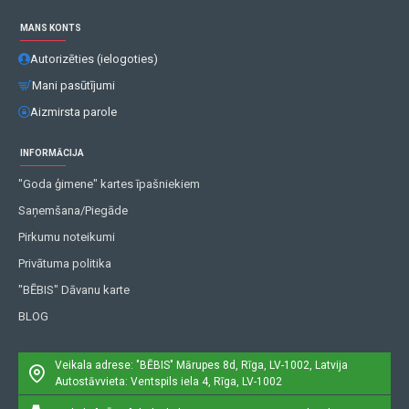
MANS KONTS
Autorizēties (ielogoties)
Mani pasūtījumi
Aizmirsta parole
INFORMĀCIJA
"Goda ģimene" kartes īpašniekiem
Saņemšana/Piegāde
Pirkumu noteikumi
Privātuma politika
"BĒBIS" Dāvanu karte
BLOG
Veikala adrese: "BĒBIS"
Mārupes 8d, Rīga, LV-1002, Latvija
Autostāvvieta: Ventspils iela 4, Rīga, LV-1002