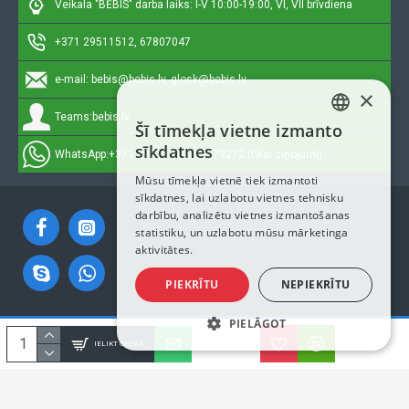
Veikala "BĒBIS" darba laiks: I-V 10:00-19:00, VI, VII brīvdiena
+371 29511512, 67807047
e-mail:
bebis@bebis.lv, glosk@bebis.lv
×
Teams:
bebis.lv
Šī tīmekļa vietne izmanto
LATVIAN
sīkdatnes
WhatsApp:
+371 29511512, 20579272 (tikai ziņojumi)
RUSSIAN
Mūsu tīmekļa vietnē tiek izmantoti
sīkdatnes, lai uzlabotu vietnes tehnisku
ENGLISH
darbību, analizētu vietnes izmantošanas
statistiku, un uzlabotu mūsu mārketinga
aktivitātes.
PIEKRĪTU
NEPIEKRĪTU
PIELĀGOT
Autortiesības © 2023, Bebis.lv, Visas tiesības aizsargātas
IELIKT GROZĀ