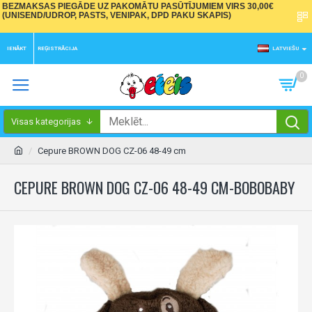
BEZMAKSAS PIEGĀDE UZ PAKOMĀTU PASŪTĪJUMIEM VIRS 30,00€
(UNISEND/UDROP, PASTS, VENIPAK, DPD PAKU SKAPIS)
IENĀKT
REĢISTRĀCIJA
LATVIEŠU
0
Visas kategorijas
Cepure BROWN DOG CZ-06 48-49 cm
CEPURE BROWN DOG CZ-06 48-49 CM-BOBOBABY