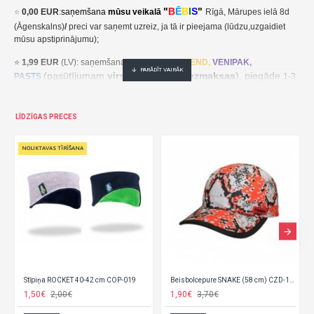
"
B
Ē
B
I
S
"
⭐
0,00 EUR
:
saņemšana
mūsu veikalā
Rīgā, Mārupes ielā 8d
(Āgenskalns)
/
preci var saņemt uzreiz, ja tā ir pieejama (lūdzu,uzgaidiet
mūsu apstiprinājumu);
⭐
1,99 EUR
(LV): saņemšana pakomātā
UNI
SEND,
VENIPAK,
(pasūtījumam
virs 30,00 EUR- bezmaksas
), piegāde
PASTS
1-3
darba dienu laikā;
⭐
2,49 EUR
(LT, EE): saņemšana pakomātā
UNI
SEND,
Udrop
,
LĪDZĪGAS PRECES
, piegāde
LPExpress
2-5 darba dienu laikā;
NOLIKTAVAS TĪRĪŠANA
EE:
2,49 EUR kättesaamine pakiautomaadis UNISEND, Udrop,
kohaletoimetamine 2-5 tööpäeva jooksul;
LT: 2,49 EUR gavimas siuntų automate UNISEND, Udrop, LPExpress,
pristatymas per 2–5 darbo dienas;
(pasūtījumam
virs
⭐ 3
,50 EUR
(LV): saņemšana
DPD
Paku Skapis
30,00 EUR- bezmaksas
), piegāde
1-3 darba dienu laikā;
⭐
??? EUR: KURJERS
- cena ir atkarīga no preču svara un izmēriem. Pēc
pasūtījuma saņemšanas mēs aprēķināsim un paziņosim kurjera piegādes
Stīpiņa ROCKET 40-42 cm COP-019
Beisbolcepure SNAKE (58 cm) CZD-166
cenu/ piegāde notiek 1-3 darba dienu laikā.
1,50€
2,00€
1,90€
3,70€
LT:
Pristatymas į namus
.
Gavę jūsų užsakymą, apskaičiuosime ir