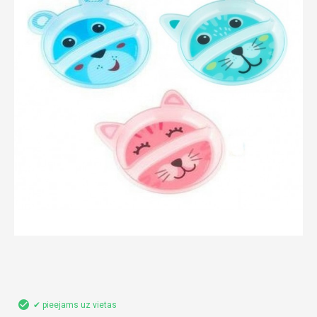
✔ pieejams uz vietas