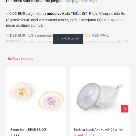
Par preču saņemšanas vai piegādes iespējām/ termiņš:
"
B
Ē
B
I
S
"
⭐
0,00 EUR
:
saņemšana
mūsu veikalā
Rīgā, Mārupes ielā 8d
(Āgenskalns)
/
preci var saņemt uzreiz, ja tā ir pieejama (lūdzu,uzgaidiet
mūsu apstiprinājumu);
⭐
1,99 EUR
(LV): saņemšana pakomātā
UNI
SEND,
VENIPAK,
(pasūtījumam
virs 30,00 EUR- bezmaksas
), piegāde
PASTS
1-3
darba dienu laikā;
⭐
2,49 EUR
(LT, EE): saņemšana pakomātā
UNI
SEND,
Udrop
,
LĪDZĪGAS PRECES
, piegāde
LPExpress
2-5 darba dienu laikā;
EE:
2,49 EUR kättesaamine pakiautomaadis UNISEND, Udrop,
kohaletoimetamine 2-5 tööpäeva jooksul;
LT: 2,49 EUR gavimas siuntų automate UNISEND, Udrop, LPExpress,
pristatymas per 2–5 darbo dienas;
(pasūtījumam
virs
⭐ 3
,50 EUR
(LV): saņemšana
DPD
Paku Skapis
30,00 EUR- bezmaksas
), piegāde
1-3 darba dienu laikā;
⭐
??? EUR: KURJERS
- cena ir atkarīga no preču svara un izmēriem. Pēc
pasūtījuma saņemšanas mēs aprēķināsim un paziņosim kurjera piegādes
Bērnu šķīvis BEAR 56/008
Bļoda ar karoti AKUKU A0424 white
cenu/ piegāde notiek 1-3 darba dienu laikā.