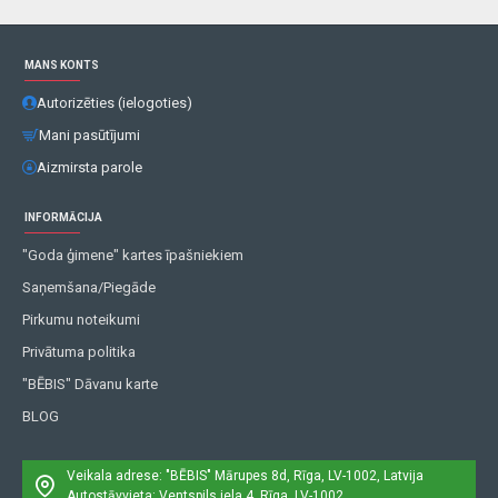
MANS KONTS
Autorizēties (ielogoties)
Mani pasūtījumi
Aizmirsta parole
INFORMĀCIJA
"Goda ģimene" kartes īpašniekiem
Saņemšana/Piegāde
Pirkumu noteikumi
Privātuma politika
"BĒBIS" Dāvanu karte
BLOG
Veikala adrese: "BĒBIS"
Mārupes 8d, Rīga, LV-1002, Latvija
Autostāvvieta: Ventspils iela 4, Rīga, LV-1002