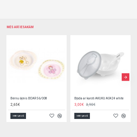
MĒS ARĪ IESAKĀM
Bērnu šķīvis BEAR 56/008
Bļoda ar karoti AKUKU A0424 white
2,65€
3,00€
3,90€
Ielikt grozā
Ielikt grozā