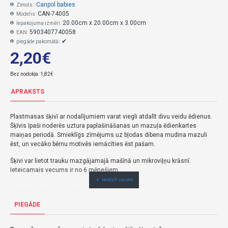
Canpol babies
Zīmols::
CAN-74005
Modelis:
20.00cm x 20.00cm x 3.00cm
Iepakojuma izmēri:
5903407740058
EAN:
✔
piegāde pakomātā::
2,20€
Bez nodokļa: 1,82€
APRAKSTS
Plastmasas šķivī ar nodalījumiem varat viegli atdalīt divu veidu ēdienus.
Šķīvis īpaši noderēs uztura paplašināšanas un mazuļa ēdienkartes
maiņas periodā. Smieklīgs zīmējums uz bļodas dibena mudina mazuli
ēst, un vecāko bērnu motivēs iemācīties ēst pašam.
Šķivi var lietot trauku mazgājamajā mašīnā un mikroviļņu krāsnī.
Ieteicamais vecums ir no 6 mēnešiem.
Šķīvis ANIMAL ar nodalījumiem 74/005-Canpol babies
2,20€ veikalā "BĒBIS" Rīgā vai bebis.lv.Pieejams(-a).
PIEGĀDE
Nopirkt Šķivis ANIMAL ar nodalījumiem Canpol babies 74/005--par zemu cenu,ātri,ērti,bez gaidīšanas.Cenas no vairumtirgotāja.