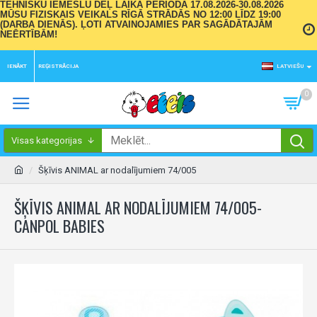
TEHNISKU IEMESLU DĒĻ LAIKA PERIODĀ 17.08.2026-30.08.2026
MŪSU FIZISKAIS VEIKALS RĪGĀ STRĀDĀS NO 12:00 LĪDZ 19:00
(DARBA DIENĀS). ĻOTI ATVAINOJAMIES PAR SAGĀDĀTAJĀM
NEĒRTĪBĀM!
IENĀKT
REĢISTRĀCIJA
LATVIEŠU
0
Visas kategorijas
Šķīvis ANIMAL ar nodalījumiem 74/005
ŠĶĪVIS ANIMAL AR NODALĪJUMIEM 74/005-
CANPOL BABIES