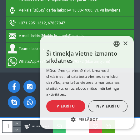
Veikala "BĒBIS" darba laiks: I-V 10:00-19:00, VI, VII brīvdiena
+371 29511512, 67807047
e-mail:
bebis@bebis.lv, glosk@bebis.lv
×
Teams:
bebis.lv
Šī tīmekļa vietne izmanto
LATVIAN
sīkdatnes
WhatsApp:
+371 29511512, 20579272 (tikai ziņojumi)
RUSSIAN
Mūsu tīmekļa vietnē tiek izmantoti
sīkdatnes, lai uzlabotu vietnes tehnisku
ENGLISH
darbību, analizētu vietnes izmantošanas
statistiku, un uzlabotu mūsu mārketinga
aktivitātes.
PIEKRĪTU
NEPIEKRĪTU
PIELĀGOT
Autortiesības © 2023, Bebis.lv, Visas tiesības aizsargātas
IELIKT GROZĀ