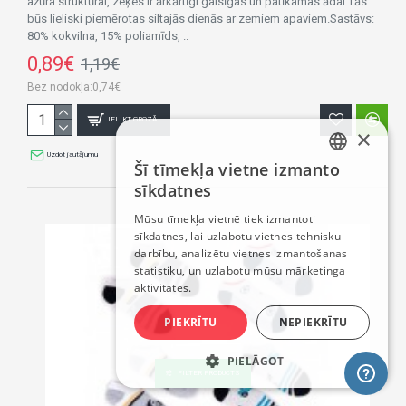
ažūra struktūrai, zeķes ir ārkārtīgi gaisīgas un patīkamas ādai.Tās
būs lieliski piemērotas siltajās dienās ar zemiem apaviem.Sastāvs:
80% kokvilna, 15% poliamīds, ..
0,89€
1,19€
Bez nodokļa:0,74€
IELIKT GROZĀ
×
Uzdot jautājumu
Šī tīmekļa vietne izmanto
LATVIAN
sīkdatnes
RUSSIAN
Mūsu tīmekļa vietnē tiek izmantoti
sīkdatnes, lai uzlabotu vietnes tehnisku
ENGLISH
darbību, analizētu vietnes izmantošanas
statistiku, un uzlabotu mūsu mārketinga
aktivitātes.
PIEKRĪTU
NEPIEKRĪTU
PIELĀGOT
FILTER PRODUCTS