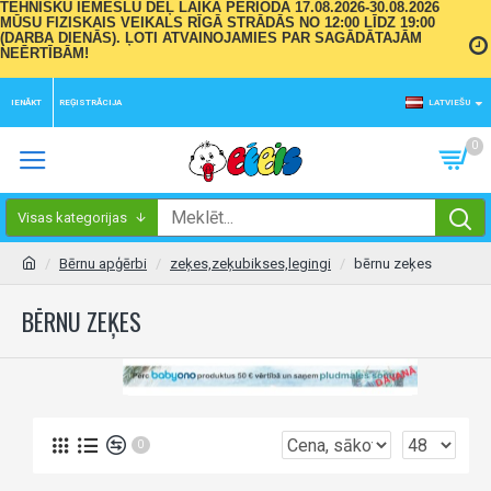
TEHNISKU IEMESLU DĒĻ LAIKA PERIODĀ 17.08.2026-30.08.2026
MŪSU FIZISKAIS VEIKALS RĪGĀ STRĀDĀS NO 12:00 LĪDZ 19:00
(DARBA DIENĀS). ĻOTI ATVAINOJAMIES PAR SAGĀDĀTAJĀM
NEĒRTĪBĀM!
IENĀKT
REĢISTRĀCIJA
LATVIEŠU
0
Visas kategorijas
Bērnu apģērbi
zeķes,zeķubikses,legingi
bērnu zeķes
BĒRNU ZEĶES
0