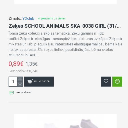
Zīmols::
YOclub
✔ pieejams uz vietas
Zeķes SCHOOL ANIMALS SKA-0038 GIRL (31/34)
Īpaša zeķu kolekcija skolas tematikā. Zeķu garums ir līdz
potītei.Zeķes ir elastīgas - nesaspiež, bet labi turas uz kājas. Zeķes ir
mīkstas un labi pieguļ kājai. Pateicoties elastīgajai maliņai, bērna kāja
netiek saspiesta. Šīs zeķes lieliski papildinās jūsu bērna skolas
stilu.YoclubEAN ..
0,89€
1,35€
Bez nodokļa:0,74€
IELIKT GROZĀ
Uzdot jautājumu