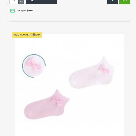
Uzdot jautājumu
NOLIKTAVAS TĪRĪŠANA