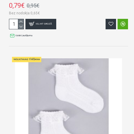
0,79€
0,95€
Bez nodokļa:0,65€
IELIKT GROZĀ
Uzdot jautājumu
NOLIKTAVAS TĪRĪŠANA