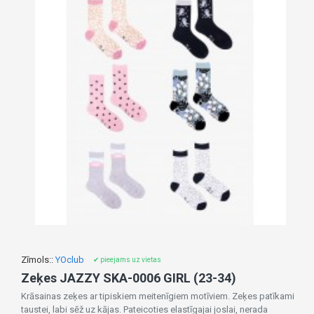
Zīmols::
YOclub
✔ pieejams uz vietas
Zeķes JAZZY SKA-0006 GIRL (23-34)
Krāsainas zeķes ar tipiskiem meitenīgiem motīviem. Zeķes patīkami
taustei, labi sēž uz kājas. Pateicoties elastīgajai joslai, nerada