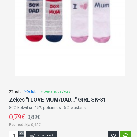
Zīmols::
YOclub
✔ pieejams uz vietas
Zeķes "I LOVE MUM/DAD..." GIRL SK-31
80% kokvilna , 15% poliamīds , 5 % elastāns..
0,79€
0,89€
Bez nodokļa:0,65€
IELIKT GROZĀ