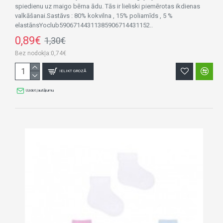
spiedienu uz maigo bērna ādu. Tās ir lieliski piemērotas ikdienas
valkāšanai.Sastāvs : 80% kokvilna , 15% poliamīds , 5 %
elastānsYoclub59067144311385906714431152..
0,89€
1,30€
Bez nodokļa:0,74€
IELIKT GROZĀ
Uzdot jautājumu