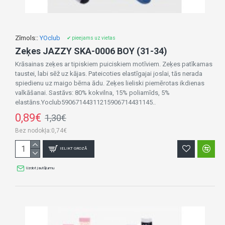
Zīmols::
YOclub
✔ pieejams uz vietas
Zeķes JAZZY SKA-0006 BOY (31-34)
Krāsainas zeķes ar tipiskiem puiciskiem motīviem. Zeķes patīkamas
taustei, labi sēž uz kājas. Pateicoties elastīgajai joslai, tās nerada
spiedienu uz maigo bērna ādu. Zeķes lieliski piemērotas ikdienas
valkāšanai. Sastāvs: 80% kokvilna, 15% poliamīds, 5%
elastāns.Yoclub59067144311215906714431145..
0,89€
1,30€
Bez nodokļa:0,74€
IELIKT GROZĀ
Uzdot jautājumu