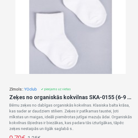
Zīmols::
YOclub
✔ pieejams uz vietas
Zeķes no organiskās kokvilnas SKA-0155 (6-9 mēn.)
Bērnu zeķes no dabīgas organiskās kokvilnas. Klasiska balta krāsa,
kas sader ar daudziem stiliem. Zeķes ir patīkamas taustei, ļoti
mīkstas un maigas, ideāli piemērotas jutīgai mazuļu ādai. Organiskās
kokvilnas šķiedras ir biezākas, kas padara tās izturīgākas, tāpēc
zeķes nestaipās un ilgāk saglabā s..