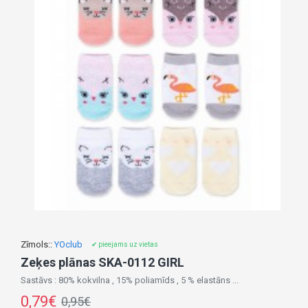
Zīmols::
YOclub
✔ pieejams uz vietas
Zeķes plānas SKA-0112 GIRL
Sastāvs : 80% kokvilna , 15% poliamīds , 5 % elastāns ...
0,79€
0,95€