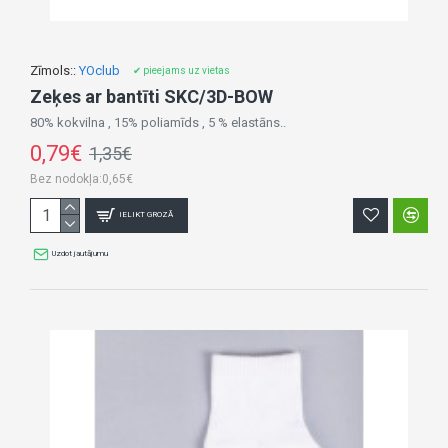
Zīmols::
YOclub
✔ pieejams uz vietas
Zeķes ar bantīti SKC/3D-BOW
80% kokvilna , 15% poliamīds , 5 % elastāns..
0,79€
1,35€
Bez nodokļa:0,65€
IELIKT GROZĀ
Uzdot jautājumu