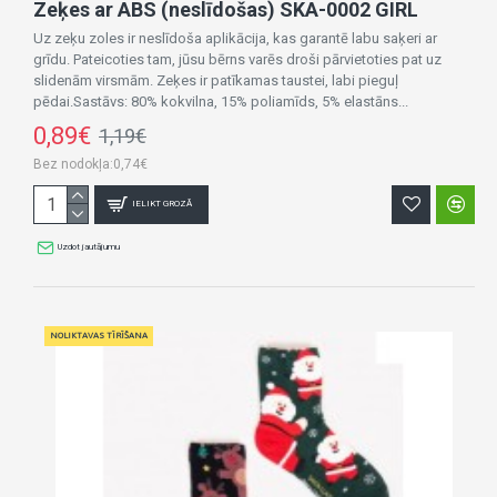
Zeķes ar ABS (neslīdošas) SKA-0002 GIRL
Uz zeķu zoles ir neslīdoša aplikācija, kas garantē labu saķeri ar
grīdu. Pateicoties tam, jūsu bērns varēs droši pārvietoties pat uz
slidenām virsmām. Zeķes ir patīkamas taustei, labi pieguļ
pēdai.Sastāvs: 80% kokvilna, 15% poliamīds, 5% elastāns...
0,89€
1,19€
Bez nodokļa:0,74€
IELIKT GROZĀ
Uzdot jautājumu
NOLIKTAVAS TĪRĪŠANA