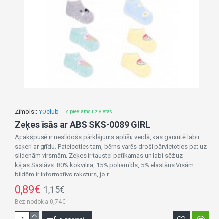
Zīmols::
YOclub
✔ pieejams uz vietas
Zeķes īsās ar ABS SKS-0089 GIRL
Apakšpusē ir neslīdošs pārklājums aplīšu veidā, kas garantē labu
saķeri ar grīdu. Pateicoties tam, bērns varēs droši pārvietoties pat uz
slidenām virsmām. Zeķes ir taustei patīkamas un labi sēž uz
kājas.Sastāvs: 80% kokvilna, 15% poliamīds, 5% elastāns Visām
bildēm ir informatīvs raksturs, jo r..
0,89€
1,15€
Bez nodokļa:0,74€