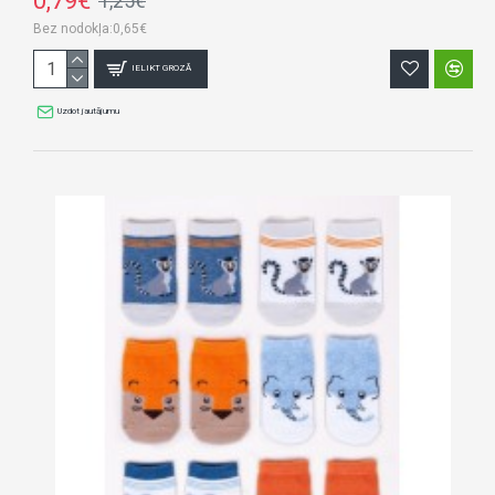
0,79€
1,25€
Bez nodokļa:0,65€
IELIKT GROZĀ
Uzdot jautājumu