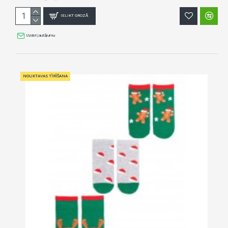
IELIKT GROZĀ
Uzdot jautājumu
NOLIKTAVAS TĪRĪŠANA