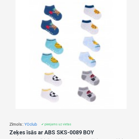
Zīmols::
YOclub
✔ pieejams uz vietas
Zeķes īsās ar ABS SKS-0089 BOY