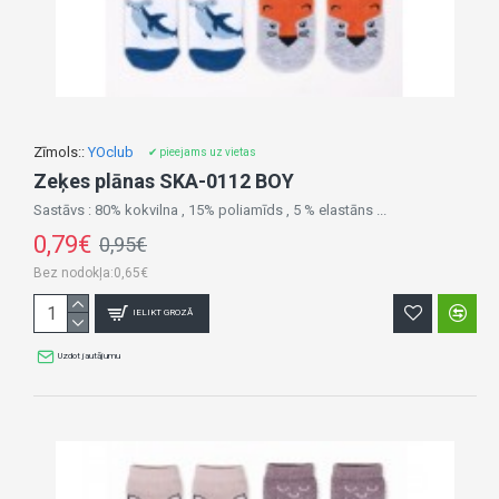
Zīmols::
YOclub
✔ pieejams uz vietas
Zeķes plānas SKA-0112 BOY
Sastāvs : 80% kokvilna , 15% poliamīds , 5 % elastāns ...
0,79€
0,95€
Bez nodokļa:0,65€
IELIKT GROZĀ
Uzdot jautājumu