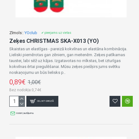
Zīmols::
YOclub
✔ pieejams uz vietas
Zeķes CHRISTMAS SKA-X013 (YO)
Skaistas un elastīgas - pareizā kokvilnas un elastāna kombinācija.
Lieliski piemērotas gan zēniem, gan meitenēm. Zeķes patīkamas
taustei, labi sēž uz kājas. Izgatavotas no mīkstas, bet izturīgas
kokvilnas ērtai piegulēšanai. Mūsu zeķes piešķirs jums svētku
noskaņojumu un būs lielisks p..
0,89€
1,00€
Bez nodokļa:0,74€
IELIKT GROZĀ
Uzdot jautājumu