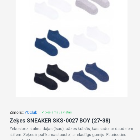
Zīmols::
YOclub
✔ pieejams uz vietas
Zeķes SNEAKER SKS-0027 BOY (27-38)
Zeķes bez stulma daļas (īsas), bāzes krāsās, kas sader ar daudziem
stiliem. Zeķes ir patīkamas taustei, ar elastīgu gumiju. Pateicoties