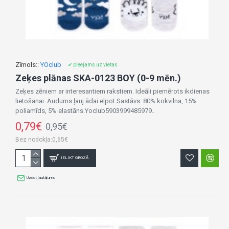
Zīmols::
YOclub
✔ pieejams uz vietas
Zeķes plānas SKA-0123 BOY (0-9 mēn.)
Zeķes zēniem ar interesantiem rakstiem. Ideāli piemērots ikdienas
lietošanai. Audums ļauj ādai elpot.Sastāvs: 80% kokvilna, 15%
poliamīds, 5% elastāns.Yoclub5903999485979..
0,79€
0,95€
Bez nodokļa:0,65€
IELIKT GROZĀ
Uzdot jautājumu