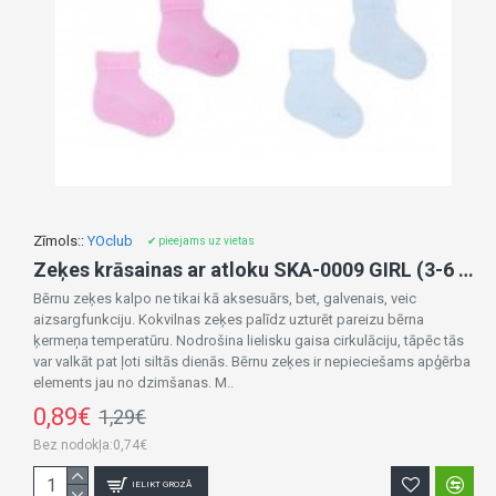
Zīmols::
YOclub
✔ pieejams uz vietas
Zeķes krāsainas ar atloku SKA-0009 GIRL (3-6 mēn.)
Bērnu zeķes kalpo ne tikai kā aksesuārs, bet, galvenais, veic
aizsargfunkciju. Kokvilnas zeķes palīdz uzturēt pareizu bērna
ķermeņa temperatūru. Nodrošina lielisku gaisa cirkulāciju, tāpēc tās
var valkāt pat ļoti siltās dienās. Bērnu zeķes ir nepieciešams apģērba
elements jau no dzimšanas. M..
0,89€
1,29€
Bez nodokļa:0,74€
IELIKT GROZĀ