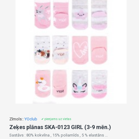
Zīmols::
YOclub
✔ pieejams uz vietas
Zeķes plānas SKA-0123 GIRL (3-9 mēn.)
Sastāvs : 80% kokvilna , 15% poliamīds , 5 % elastāns ...