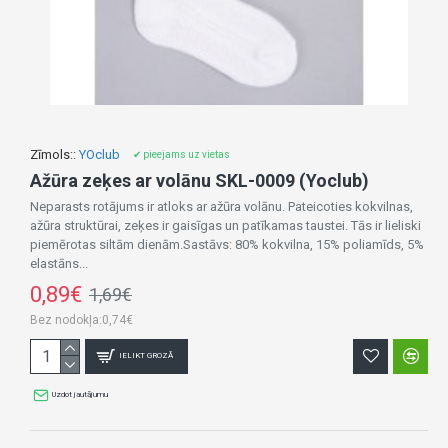
Zīmols::
YOclub
✔ pieejams uz vietas
Ažūra zeķes ar volānu SKL-0009 (Yoclub)
Neparasts rotājums ir atloks ar ažūra volānu. Pateicoties kokvilnas,
ažūra struktūrai, zeķes ir gaisīgas un patīkamas taustei. Tās ir lieliski
piemērotas siltām dienām.Sastāvs: 80% kokvilna, 15% poliamīds, 5%
elastāns...
0,89€
1,69€
Bez nodokļa:0,74€
IELIKT GROZĀ
Uzdot jautājumu