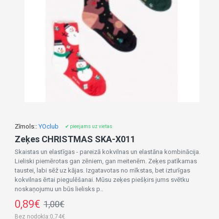
Zīmols::
YOclub
✔ pieejams uz vietas
Zeķes CHRISTMAS SKA-X011
Skaistas un elastīgas - pareizā kokvilnas un elastāna kombinācija.
Lieliski piemērotas gan zēniem, gan meitenēm. Zeķes patīkamas
taustei, labi sēž uz kājas. Izgatavotas no mīkstas, bet izturīgas
kokvilnas ērtai piegulēšanai. Mūsu zeķes piešķirs jums svētku
noskaņojumu un būs lielisks p..
0,89€
1,00€
Bez nodokļa:0,74€