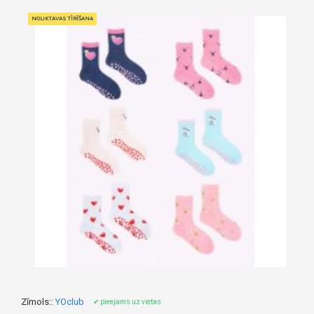
NOLIKTAVAS TĪRĪŠANA
Zīmols::
YOclub
✔ pieejams uz vietas