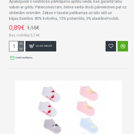
Apakšpusē ir neslīdošs pārklājums aplīšu veidā, kas garantē labu
saķeri ar grīdu. Pateicoties tam, bērns varēs droši pārvietoties pat uz
slidenām virsmām. Zeķes ir taustei patīkamas un labi sēž uz
kājas.Sastāvs: 80% kokvilna, 15% poliamīds, 5% elastānsYoclub..
0,89€
1,15€
Bez nodokļa:0,74€
IELIKT GROZĀ
Uzdot jautājumu