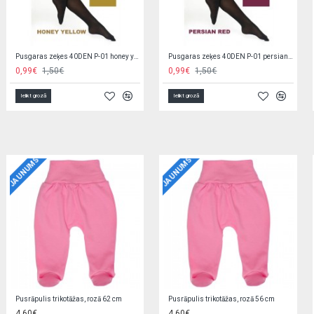
Zeķes ar ABS (neslīdošas) SKA-0002 GIRL
Zeķes ar bantīti SKC/3D-BOW
0,89€
1,19€
0,79€
1,35€
Ielikt grozā
Ielikt grozā
JAUNUMS
JAUNUMS
Jaciņa trikotāžas, rozā 56 cm EZ0QV4W2
Zīdaiņu cimdiņi-dūraiņi STARS
5,90€
1,90€