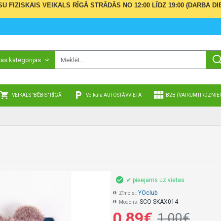
ŪSU FIZISKAIS VEIKALS RĪGĀ STRĀDĀS NO 12:00 LĪDZ 19:00 (DARBA
sas kategorijas
VEIKALS "BĒBIS" RĪGĀ
Veikala AUTOSTĀVVIETA
B2B (VAIRUMTIRDZNIE
✔ pieejams uz vietas
YOclub
Zīmols::
SCO-SKAX014
Modelis:
0,89€
1,00€