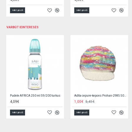
Ielikt grozā
Ielikt grozā
VARBŪT IEINTERESĒS
Zobu graužamais DINO 51/006
Pārklājs mitrumnecaurlaidīgs 50x70cm A1280
3,39€
4,90€
Ielikt grozā
Ielikt grozā