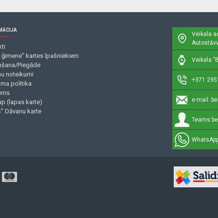
MĀCIJA
Veikala a
Autostāvv
ti
 ģimene" kartes īpašniekiem
Veikala "B
šana/Piegāde
mu noteikumi
+371 295
uma politika
ums
e-mail:
be
p (lapas karte)
" Dāvanu karte
Teams:
be
WhatsApp