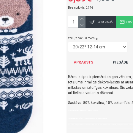
Bez nodokļa: 0,74€
IELIKT GROZĀ
UZDO
zeķu/apavu izmērs
APRAKSTS
PIEGĀDE
Bērnu zeķes ir piemērotas gan zēniem, 
rotājums ir mīlīgs dekors-lācītis ar aus
mīkstas un izturīgas kokvilnas. Šīs zeķe
arī lielisks variants dāvanai.
Sastāvs: 80% kokvilna, 15% poliamīds, 
Zeķes WINTER TEDDY SKA-X014-Yoclub
0,89€ veikalā "BĒBIS" Rīgā vai bebis.lv.Pieejams(-a).
Nopirkt Zeķes WINTER TEDDY SKA-X014--par zemu cenu,ātri,ērti,bez gaidīšanas.Cenas