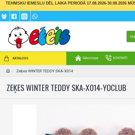
TEHNISKU IEMESLU DĒĻ LAIKA PERIODĀ 17.08.2026-30.08.2026 M
Vi
Sākumlapa
KONTAKTI
KATALOGS
Zeķes WINTER TEDDY SKA-X014
ZEĶES WINTER TEDDY SKA-X014-YOCLUB