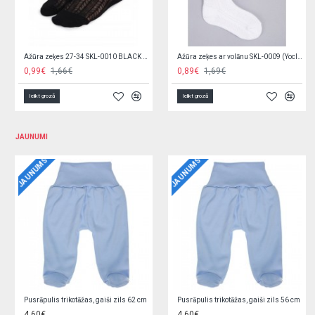
Zeķes "I LOVE MUM/DAD..." GIRL SK-31
Zeķes 3-PACK 0-3 mēn. SKA-0110 GIRL
0,79€
0,89€
1,39€
2,15€
Ielikt grozā
Ielikt grozā
JAUNUMI
JAUNUMS
JAUNUMS
Jaciņa trikotāžas, rozā 62 cm O0YEYROX
Jaciņa trikotāžas, gaiši zila 62 cm F9W2GGPL
5,90€
5,90€