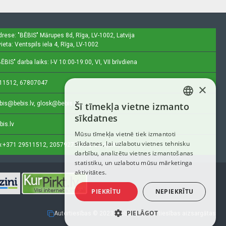
drese: "BĒBIS"
Mārupes 8d, Rīga, LV-1002, Latvija
ieta: Ventspils iela 4, Rīga, LV-1002
ĒBIS" darba laiks: I-V 10:00-19:00, VI, VII brīvdiena
11512, 67807047
×
bis@bebis.lv, glosk@bebis.lv
Šī tīmekļa vietne izmanto
LATVIAN
sīkdatnes
bis.lv
RUSSIAN
Mūsu tīmekļa vietnē tiek izmantoti
sīkdatnes, lai uzlabotu vietnes tehnisku
ENGLISH
:
+371 29511512, 20579272 (tikai ziņojumi)
darbību, analizētu vietnes izmantošanas
statistiku, un uzlabotu mūsu mārketinga
aktivitātes.
PIEKRĪTU
NEPIEKRĪTU
PIELĀGOT
Autortiesības © 2023, Bebis.lv, Visas tiesības aizsargātas