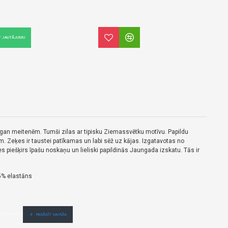
T JAUTĀJUMU
gan meitenēm. Tumši zilas ar tipisku Ziemassvētku motīvu. Papildu
īm. Zeķes ir taustei patīkamas un labi sēž uz kājas. Izgatavotas no
s piešķirs īpašu noskaņu un lieliski papildinās Jaungada izskatu. Tās ir
5% elastāns
 no vairumtirgotāja.