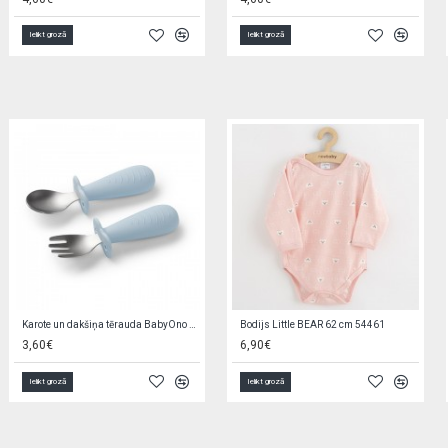
Ielikt grozā
Ielikt grozā
Mīkstie klucīši 6 gab. 2/817
Šķīvis plastmasas CUTIE ANIMALS 4/411 blue
9,80€
3,70€
Ielikt grozā
Ielikt grozā