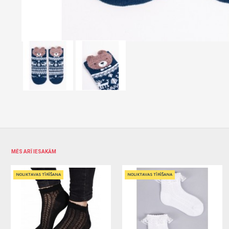
MĒS ARĪ IESAKĀM
NOLIKTAVAS TĪRĪŠANA
NOLIKTAVAS TĪRĪŠANA