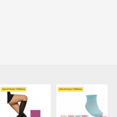
NOLIKTAVAS TĪRĪŠANA
NOLIKTAVAS TĪRĪŠANA