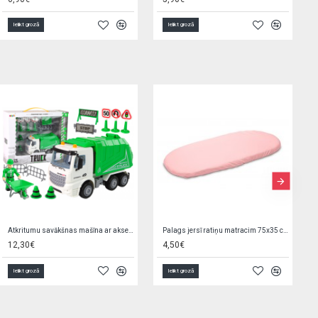
Ielikt grozā
Ielikt grozā
Rotaļlieta ar pīkstuli KOALA 17 cm 9549
Neslīdošs paklājiņš vannai 70x35 cm 1346/05 blue
4,80€
5,95€
7,90€
Ielikt grozā
Ielikt grozā