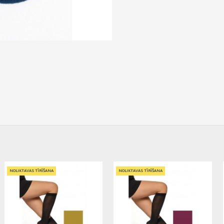
NOLIKTAVAS TĪRĪŠANA
NOLIKTAVAS TĪRĪŠANA