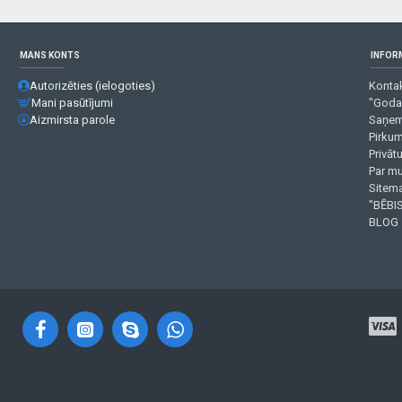
MANS KONTS
INFOR
Autorizēties (ielogoties)
Kontak
Mani pasūtījumi
"Goda
Aizmirsta parole
Saņem
Pirku
Privāt
Par m
Sitema
"BĒBIS
BLOG