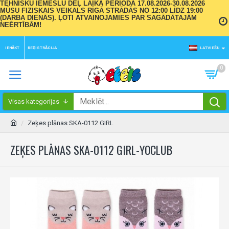
TEHNISKU IEMESLU DĒĻ LAIKA PERIODĀ 17.08.2026-30.08.2026
MŪSU FIZISKAIS VEIKALS RĪGĀ STRĀDĀS NO 12:00 LĪDZ 19:00
(DARBA DIENĀS). ĻOTI ATVAINOJAMIES PAR SAGĀDĀTAJĀM
NEĒRTĪBĀM!
IENĀKT
REĢISTRĀCIJA
LATVIEŠU
0
Visas kategorijas
Zeķes plānas SKA-0112 GIRL
ZEĶES PLĀNAS SKA-0112 GIRL-YOCLUB