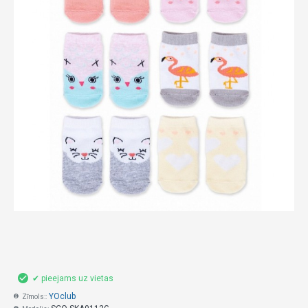
✔ pieejams uz vietas
YOclub
Zīmols::