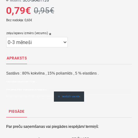
SCO-SKA0112G
Modelis:
0,79€
0,95€
Bez nodokļa: 0,65€
zeķu/apavu izmērs (vecums)
APRAKSTS
Sastāvs : 80% kokvilna , 15% poliamīds , 5 % elastāns .
Zeķes plānas SKA-0112 GIRL-Yoclub
0,79€ veikalā "BĒBIS" Rīgā vai bebis.lv.Pieejams(-a).
Nopirkt Zeķes plānas SKA-0112 GIRL--par zemu cenu,ātri,ērti,bez gaidīšanas.Cenas no vairumtirgotāja.
PIEGĀDE
Par preču saņemšanas vai piegādes iespējām/ termiņš: