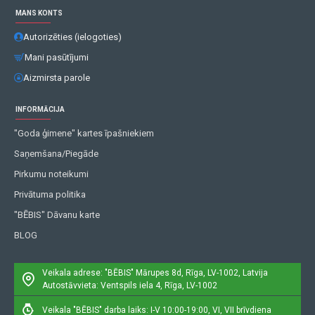
MANS KONTS
Autorizēties (ielogoties)
Mani pasūtījumi
Aizmirsta parole
INFORMĀCIJA
"Goda ģimene" kartes īpašniekiem
Saņemšana/Piegāde
Pirkumu noteikumi
Privātuma politika
"BĒBIS" Dāvanu karte
BLOG
Veikala adrese: "BĒBIS"
Mārupes 8d, Rīga, LV-1002, Latvija
Autostāvvieta: Ventspils iela 4, Rīga, LV-1002
Veikala "BĒBIS" darba laiks: I-V 10:00-19:00, VI, VII brīvdiena