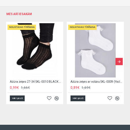
MĒS ARĪ IESAKĀM
IKTAVAS TĪRĪŠANA
NOLIKTAVAS TĪRĪŠANA
NOLIKTAVA
Ažūra zeķes 27-34 SKL-0010 BLACK (Yoclub)
Ažūra zeķes ar volānu SKL-0009 (Yoclub)
99€
1,66€
0,89€
1,69€
0,99€
elikt grozā
Ielikt grozā
Ielikt groz