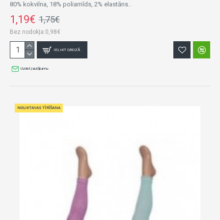
80% kokvilna, 18% poliamīds, 2% elastāns..
1,19€
1,75€
Bez nodokļa:0,98€
IELIKT GROZĀ
Uzdot jautājumu
NOLIKTAVAS TĪRĪŠANA