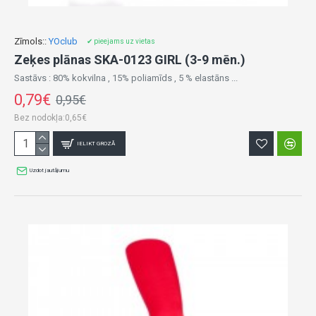
Zīmols::
YOclub
✔ pieejams uz vietas
Zeķes plānas SKA-0123 GIRL (3-9 mēn.)
Sastāvs : 80% kokvilna , 15% poliamīds , 5 % elastāns ...
0,79€
0,95€
Bez nodokļa:0,65€
IELIKT GROZĀ
Uzdot jautājumu