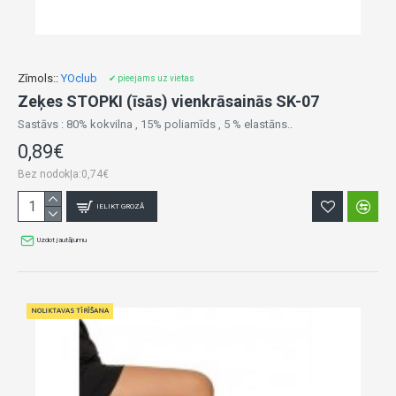
Zīmols::
YOclub
✔ pieejams uz vietas
Zeķes STOPKI (īsās) vienkrāsainās SK-07
Sastāvs : 80% kokvilna , 15% poliamīds , 5 % elastāns..
0,89€
Bez nodokļa:0,74€
IELIKT GROZĀ
Uzdot jautājumu
NOLIKTAVAS TĪRĪŠANA