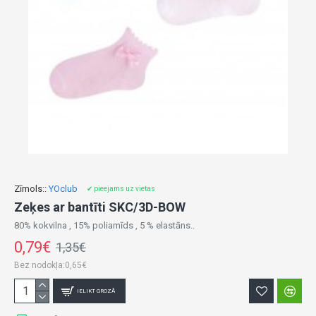
Zīmols::
YOclub
✔ pieejams uz vietas
Zeķes ar bantīti SKC/3D-BOW
80% kokvilna , 15% poliamīds , 5 % elastāns..
0,79€
1,35€
Bez nodokļa:0,65€
IELIKT GROZĀ