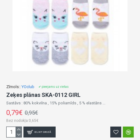
Zīmols::
YOclub
✔ pieejams uz vietas
Zeķes plānas SKA-0112 GIRL
Sastāvs : 80% kokvilna , 15% poliamīds , 5 % elastāns ...
0,79€
0,95€
Bez nodokļa:0,65€
IELIKT GROZĀ