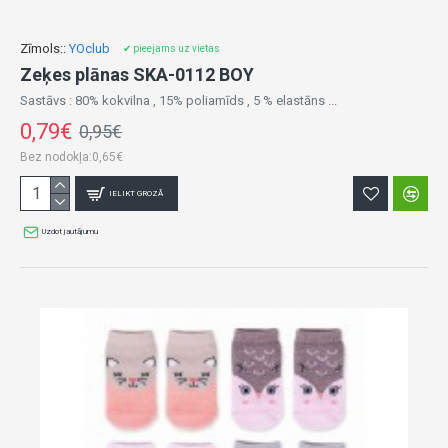
Zīmols::
YOclub
✔ pieejams uz vietas
Zeķes plānas SKA-0112 BOY
Sastāvs : 80% kokvilna , 15% poliamīds , 5 % elastāns ...
0,79€
0,95€
Bez nodokļa:0,65€
IELIKT GROZĀ
Uzdot jautājumu