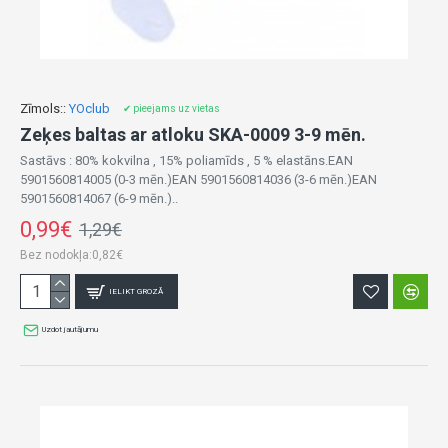
Zīmols::
YOclub
✔ pieejams uz vietas
Zeķes baltas ar atloku SKA-0009 3-9 mēn.
Sastāvs : 80% kokvilna , 15% poliamīds , 5 % elastāns.EAN
5901560814005 (0-3 mēn.)EAN 5901560814036 (3-6 mēn.)EAN
5901560814067 (6-9 mēn.)..
0,99€
1,29€
Bez nodokļa:0,82€
IELIKT GROZĀ
Uzdot jautājumu