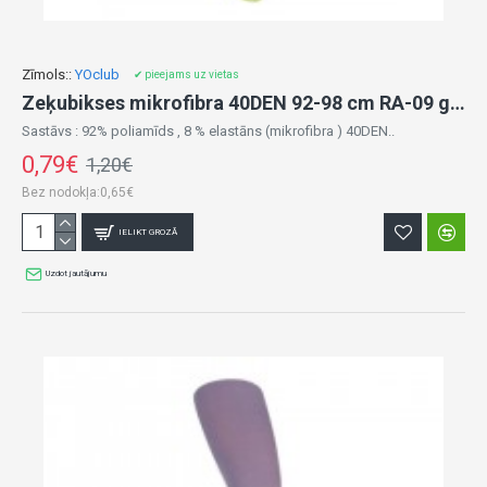
Zīmols::
YOclub
✔ pieejams uz vietas
Zeķubikses mikrofibra 40DEN 92-98 cm RA-09 green
Sastāvs : 92% poliamīds , 8 % elastāns (mikrofibra ) 40DEN..
0,79€
1,20€
Bez nodokļa:0,65€
IELIKT GROZĀ
Uzdot jautājumu