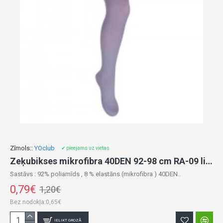
Zīmols::
YOclub
✔ pieejams uz vietas
Zeķubikses mikrofibra 40DEN 92-98 cm RA-09 light grey
Sastāvs : 92% poliamīds , 8 % elastāns (mikrofibra ) 40DEN..
0,79€
1,20€
Bez nodokļa:0,65€
IELIKT GROZĀ