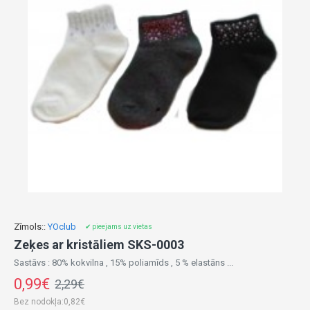
Zīmols::
YOclub
✔ pieejams uz vietas
Zeķes ar kristāliem SKS-0003
Sastāvs : 80% kokvilna , 15% poliamīds , 5 % elastāns ...
0,99€
2,29€
Bez nodokļa:0,82€