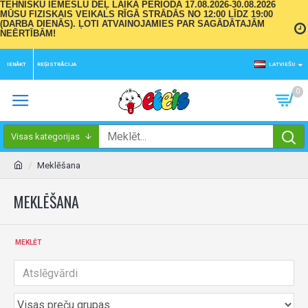
TEHNISKU IEMESLU DĒĻ LAIKA PERIODĀ 17.08.2026-30.08.2026
MŪSU FIZISKAIS VEIKALS RĪGĀ STRĀDĀS NO 12:00 LĪDZ 19:00
(DARBA DIENĀS). ĻOTI ATVAINOJAMIES PAR SAGĀDĀTAJĀM
NEĒRTĪBĀM!
IENĀKT
REĢISTRĀCIJA
LATVIEŠU
0
Visas kategorijas
Meklēšana
MEKLĒŠANA
MEKLĒT