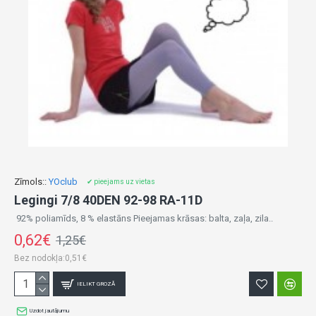
Zīmols::
YOclub
✔ pieejams uz vietas
Legingi 7/8 40DEN 92-98 RA-11D
92% poliamīds, 8 % elastāns Pieejamas krāsas: balta, zaļa, zila..
0,62€
1,25€
Bez nodokļa:0,51€
IELIKT GROZĀ
Uzdot jautājumu