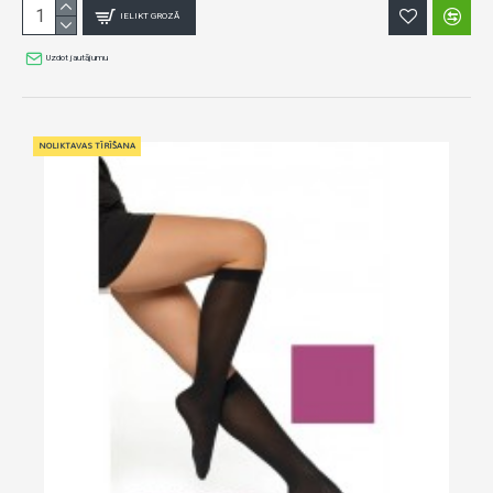
IELIKT GROZĀ
Uzdot jautājumu
NOLIKTAVAS TĪRĪŠANA