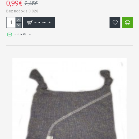
0,99€
2,45€
Bez nodokļa:0,82€
IELIKT GROZĀ
Uzdot jautājumu