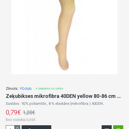
Zīmols::
YOclub
✔ pieejams uz vietas
Zeķubikses mikrofibra 40DEN yellow 80-86 cm RA-09
Sastāvs : 92% poliamīds , 8 % elastāns (mikrofibra ) 40DEN..
0,79€
1,20€
Bez nodokļa:0,65€