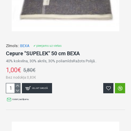
Zīmols::
BEXA
✔ pieejams uz vietas
Cepure "SUPELEK" 50 cm BEXA
40% kokvilna, 30% akrils, 30% poliamīdsRažots Polijā..
1,00€
5,80€
Bez nodokļa:0,83€
IELIKT GROZĀ
Uzdot jautājumu