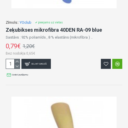
Zīmols::
YOclub
✔ pieejams uz vietas
Zeķubikses mikrofibra 40DEN RA-09 blue
Sastāvs : 92% poliamīds , 8 % elastāns (mikrofibra ) ..
0,79€
1,20€
Bez nodokļa:0,65€
IELIKT GROZĀ
Uzdot jautājumu