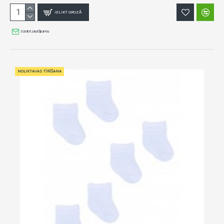
IELIKT GROZĀ
Uzdot jautājumu
NOLIKTAVAS TĪRĪŠANA