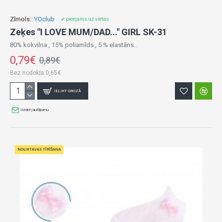
Zīmols::
YOclub
✔ pieejams uz vietas
Zeķes "I LOVE MUM/DAD..." GIRL SK-31
80% kokvilna , 15% poliamīds , 5 % elastāns..
0,79€
0,89€
Bez nodokļa:0,65€
IELIKT GROZĀ
Uzdot jautājumu
NOLIKTAVAS TĪRĪŠANA