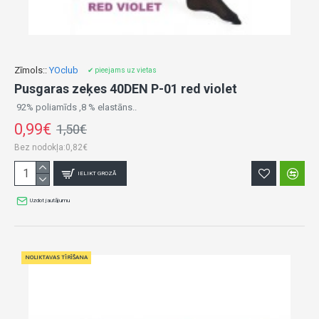
Zīmols::
YOclub
✔ pieejams uz vietas
Pusgaras zeķes 40DEN P-01 red violet
92% poliamīds ,8 % elastāns..
0,99€
1,50€
Bez nodokļa:0,82€
IELIKT GROZĀ
Uzdot jautājumu
NOLIKTAVAS TĪRĪŠANA