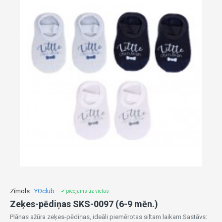
Zīmols::
YOclub
✔ pieejams uz vietas
Zeķes-pēdiņas SKS-0097 (6-9 mēn.)
Plānas ažūra zeķes-pēdiņas, ideāli piemērotas siltam laikam.Sastāvs: