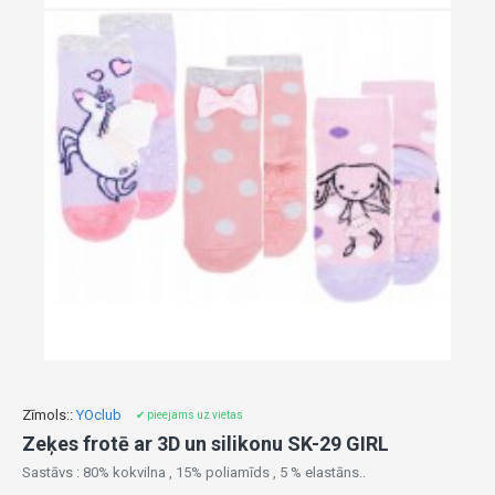
Zīmols::
YOclub
✔ pieejams uz vietas
Zeķes frotē ar 3D un silikonu SK-29 GIRL
Sastāvs : 80% kokvilna , 15% poliamīds , 5 % elastāns..