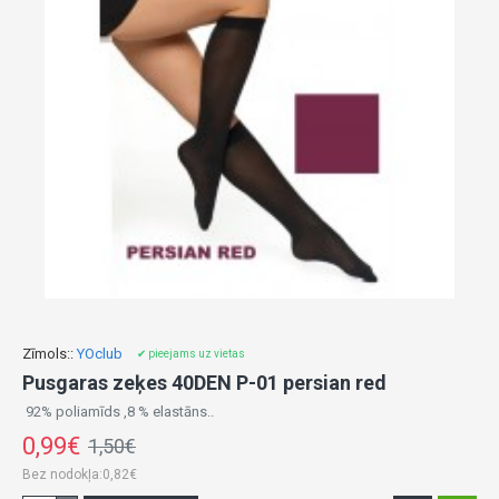
Zīmols::
YOclub
✔ pieejams uz vietas
Pusgaras zeķes 40DEN P-01 persian red
92% poliamīds ,8 % elastāns..
0,99€
1,50€
Bez nodokļa:0,82€