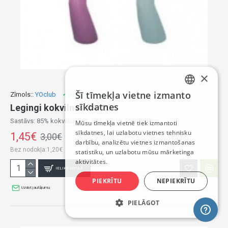
×
Šī tīmekļa vietne izmanto
Zīmols::
YOclub
✔ pieejams uz vietas
LATVIAN
sīkdatnes
Legingi kokvilnas RA-20
RUSSIAN
Sastāvs: 85% kokvilna, 15% poliamīds, 5% elastāns ..
Mūsu tīmekļa vietnē tiek izmantoti
sīkdatnes, lai uzlabotu vietnes tehnisku
ENGLISH
1,45€
3,00€
darbību, analizētu vietnes izmantošanas
Bez nodokļa:1,20€
statistiku, un uzlabotu mūsu mārketinga
aktivitātes.
IELIKT GROZĀ
PIEKRĪTU
NEPIEKRĪTU
Uzdot jautājumu
PIELĀGOT