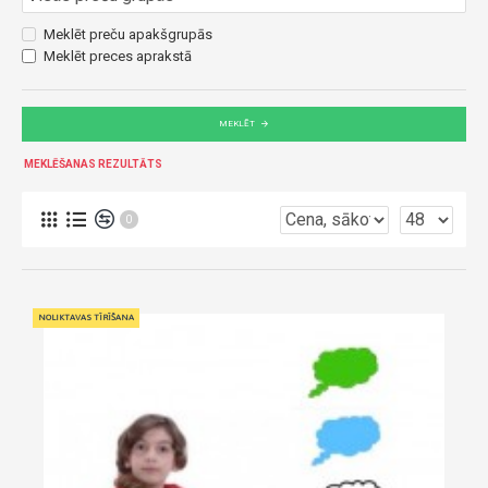
Meklēt preču apakšgrupās
Meklēt preces aprakstā
MEKLĒT
MEKLĒŠANAS REZULTĀTS
0
NOLIKTAVAS TĪRĪŠANA