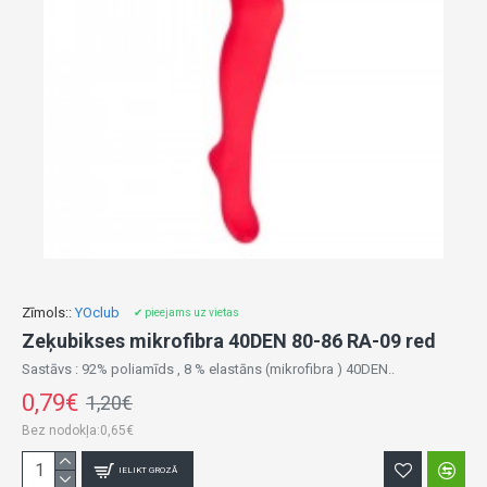
Zīmols::
YOclub
✔ pieejams uz vietas
Zeķubikses mikrofibra 40DEN 80-86 RA-09 red
Sastāvs : 92% poliamīds , 8 % elastāns (mikrofibra ) 40DEN..
0,79€
1,20€
Bez nodokļa:0,65€
IELIKT GROZĀ