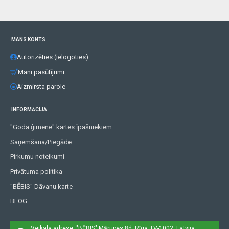
MANS KONTS
Autorizēties (ielogoties)
Mani pasūtījumi
Aizmirsta parole
INFORMĀCIJA
"Goda ģimene" kartes īpašniekiem
Saņemšana/Piegāde
Pirkumu noteikumi
Privātuma politika
"BĒBIS" Dāvanu karte
BLOG
Veikala adrese: "BĒBIS"
Mārupes 8d, Rīga, LV-1002, Latvija