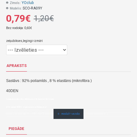
YOclub
Zīmols::
SCO-RA09Y
Modelis:
0,79€
1,20€
Bez nodokļa: 0,65€
zeķubikses,legingi-izmēri
APRAKSTS
Sastāvs : 92% poliamīds , 8 % elastāns (mikrofibra )
40DEN
Zeķubikses mikrofibra 40DEN yellow 80-86 cm RA-09-Yoclub
0,79€ veikalā "BĒBIS" Rīgā vai bebis.lv.Pieejams(-a).
Nopirkt Zeķubikses mikrofibra 40DEN yellow 80-86 cm RA-09--par zemu cenu,ātri,ērti,bez gaidīšanas.Cenas no vairumtirgotāja.
PIEGĀDE