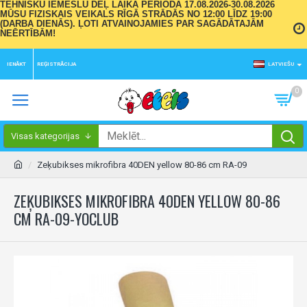
TEHNISKU IEMESLU DĒĻ LAIKA PERIODĀ 17.08.2026-30.08.2026
MŪSU FIZISKAIS VEIKALS RĪGĀ STRĀDĀS NO 12:00 LĪDZ 19:00
(DARBA DIENĀS). ĻOTI ATVAINOJAMIES PAR SAGĀDĀTAJĀM
NEĒRTĪBĀM!
IENĀKT
REĢISTRĀCIJA
LATVIEŠU
0
Visas kategorijas
Zeķubikses mikrofibra 40DEN yellow 80-86 cm RA-09
ZEĶUBIKSES MIKROFIBRA 40DEN YELLOW 80-86
CM RA-09-YOCLUB