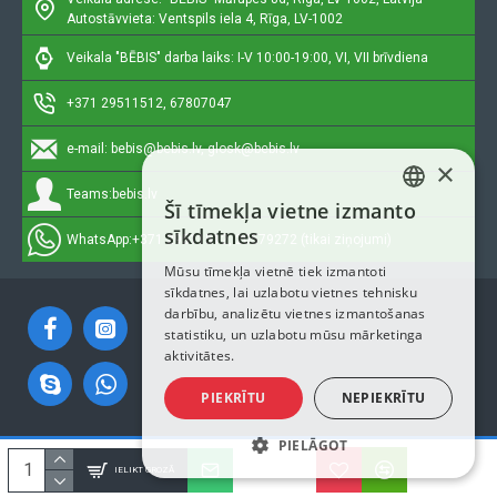
Autostāvvieta: Ventspils iela 4, Rīga, LV-1002
Veikala "BĒBIS" darba laiks: I-V 10:00-19:00, VI, VII brīvdiena
+371 29511512, 67807047
e-mail:
bebis@bebis.lv, glosk@bebis.lv
×
Teams:
bebis.lv
Šī tīmekļa vietne izmanto
LATVIAN
sīkdatnes
WhatsApp:
+371 29511512, 20579272 (tikai ziņojumi)
RUSSIAN
Mūsu tīmekļa vietnē tiek izmantoti
sīkdatnes, lai uzlabotu vietnes tehnisku
ENGLISH
darbību, analizētu vietnes izmantošanas
statistiku, un uzlabotu mūsu mārketinga
aktivitātes.
PIEKRĪTU
NEPIEKRĪTU
PIELĀGOT
Autortiesības © 2023, Bebis.lv, Visas tiesības aizsargātas
IELIKT GROZĀ