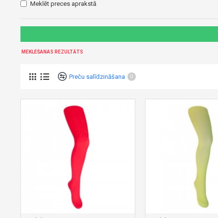
Meklēt preces aprakstā
MEKLĒŠANAS REZULTĀTS
Preču salīdzināšana
0