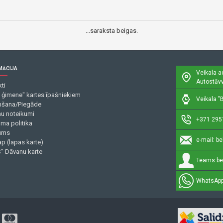
...saraksta beigas.
MĀCIJA
Veikala a
Autostāvv
ti
 ģimene" kartes īpašniekiem
Veikala "B
šana/Piegāde
mu noteikumi
+371 295
uma politika
ums
e-mail:
be
p (lapas karte)
" Dāvanu karte
Teams:
be
WhatsApp