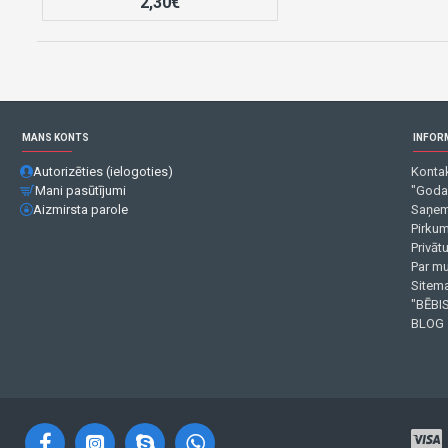
2,30€
MANS KONTS
INFOR
Autorizēties (ielogoties)
Kontak
Mani pasūtījumi
"Goda
Aizmirsta parole
Saņem
Pirku
Privāt
Par m
Sitema
"BĒBIS
BLOG