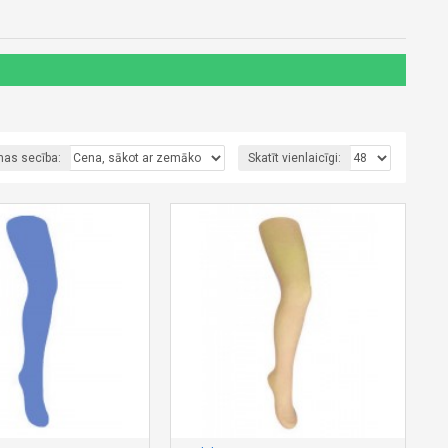
nas secība:
Skatīt vienlaicīgi: