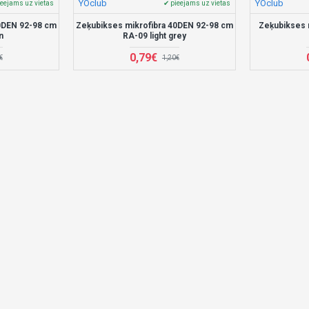
YOclub
YOclub
ieejams uz vietas
✔ pieejams uz vietas
0DEN 92-98 cm
Zeķubikses mikrofibra 40DEN 92-98 cm
Zeķubikses 
n
RA-09 light grey
0,79€
€
1,20€