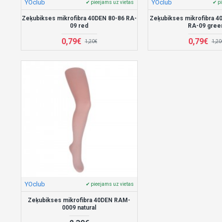
YOclub
YOclub
✔ pieejams uz vietas
✔ p
Zeķubikses mikrofibra 40DEN 80-86 RA-
Zeķubikses mikrofibra 4
09 red
RA-09 gree
0,79€
0,79€
1,20€
1,20
YOclub
✔ pieejams uz vietas
Zeķubikses mikrofibra 40DEN RAM-
0009 natural