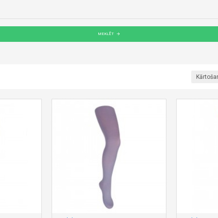
MEKLĒT
Kārtoša