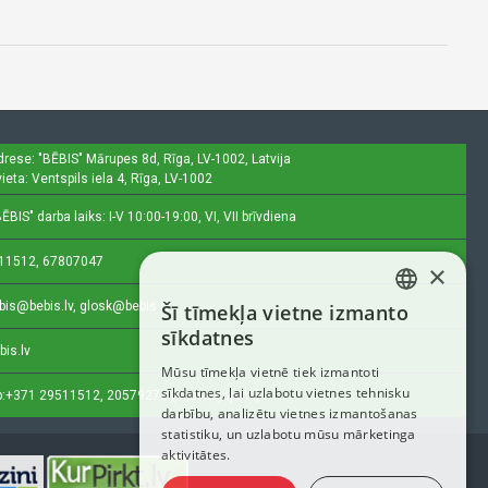
drese: "BĒBIS"
Mārupes 8d, Rīga, LV-1002, Latvija
ieta: Ventspils iela 4, Rīga, LV-1002
ĒBIS" darba laiks: I-V 10:00-19:00, VI, VII brīvdiena
11512, 67807047
×
bis@bebis.lv, glosk@bebis.lv
Šī tīmekļa vietne izmanto
LATVIAN
sīkdatnes
bis.lv
RUSSIAN
Mūsu tīmekļa vietnē tiek izmantoti
sīkdatnes, lai uzlabotu vietnes tehnisku
ENGLISH
:
+371 29511512, 20579272 (tikai ziņojumi)
darbību, analizētu vietnes izmantošanas
statistiku, un uzlabotu mūsu mārketinga
aktivitātes.