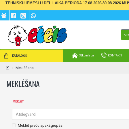
TEHNISKU IEMESLU DĒĻ LAIKA PERIODĀ 17.08.2026-30.08.2026 M
Vi
Sākumlapa
KONTAKTI
KATALOGS
Meklēšana
MEKLĒŠANA
MEKLĒT
Meklēt preču apakšgrupās