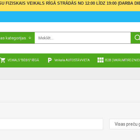
ŪSU FIZISKAIS VEIKALS RĪGĀ STRĀDĀS NO 12:00 LĪDZ 19:00 (DARBA
sas kategorijas
VEIKALS "BĒBIS" RĪGĀ
Veikala AUTOSTĀVVIETA
B2B (VAIRUMTIRDZNIE