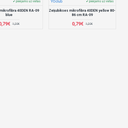
YOclub
✔ pieejams uz vietas
✔ pieejams uz vietas
mikrofibra 40DEN RA-09
Zeķubikses mikrofibra 40DEN yellow 80-
blue
86 cm RA-09
0,79€
0,79€
1,20€
1,20€