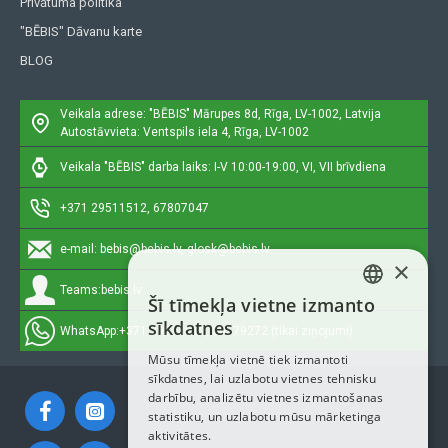
Privātuma politika
"BĒBIS" Dāvanu karte
BLOG
Veikala adrese: "BĒBIS"
Mārupes 8d, Rīga, LV-1002, Latvija
Autostāvvieta: Ventspils iela 4, Rīga, LV-1002
Veikala "BĒBIS" darba laiks: I-V 10:00-19:00, VI, VII brīvdiena
+371 29511512, 67807047
e-mail:
bebis@bebis.lv, glosk@bebis.lv
×
Teams:
bebis.lv
Šī tīmekļa vietne izmanto
LATVIAN
sīkdatnes
WhatsApp:
+371 29511512, 20579272 (tikai ziņojumi)
RUSSIAN
Mūsu tīmekļa vietnē tiek izmantoti
sīkdatnes, lai uzlabotu vietnes tehnisku
ENGLISH
darbību, analizētu vietnes izmantošanas
statistiku, un uzlabotu mūsu mārketinga
aktivitātes.