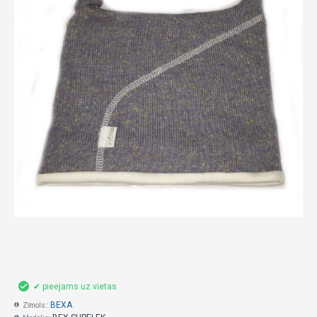
✔ pieejams uz vietas
BEXA
Zīmols::