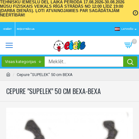
TEHNISKU IEMESLU DĒĻ LAIKA PERIODĀ 17.08.2026-30.08.2026
MŪSU FIZISKAIS VEIKALS RĪGĀ STRĀDĀS NO 12:00 LĪDZ 19:00
(DARBA DIENĀS). ĻOTI ATVAINOJAMIES PAR SAGĀDĀTAJĀM
NEĒRTĪBĀM!
IENĀKT
REĢISTRĀCIJA
LATVIEŠU
0
Visas kategorijas
Cepure "SUPELEK" 50 cm BEXA
CEPURE "SUPELEK" 50 CM BEXA-BEXA