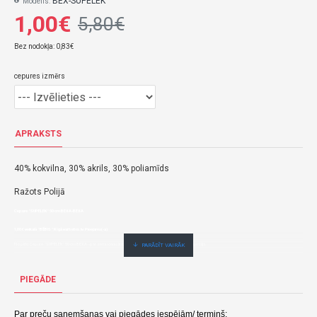
BEX-SUPELEK
Modelis:
1,00€
5,80€
Bez nodokļa: 0,83€
cepures izmērs
APRAKSTS
40% kokvilna, 30% akrils, 30% poliamīds
Ražots Polijā
Cepure "SUPELEK" 50 cm BEXA-BEXA
1,00€ veikalā "BĒBIS" Rīgā vai bebis.lv.Pieejams(-a).
Nopirkt Cepure "SUPELEK" 50 cm BEXA--par zemu cenu,ātri,ērti,bez gaidīšanas.Cenas no vairumtirgotāja.
PIEGĀDE
Par preču saņemšanas vai piegādes iespējām/ termiņš: