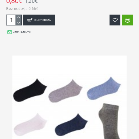
0,80€
1,20€
Bez nodokļa:0,66€
IELIKT GROZĀ
Uzdot jautājumu