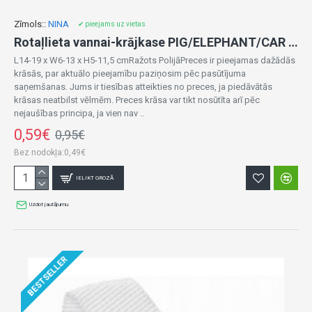
Zīmols::
NINA
✔ pieejams uz vietas
Rotaļlieta vannai-krājkase PIG/ELEPHANT/CAR 00123
L14-19 x W6-13 x H5-11,5 cmRažots PolijāPreces ir pieejamas dažādās
krāsās, par aktuālo pieejamību paziņosim pēc pasūtījuma
saņemšanas. Jums ir tiesības atteikties no preces, ja piedāvātās
krāsas neatbilst vēlmēm. Preces krāsa var tikt nosūtīta arī pēc
nejaušības principa, ja vien nav ..
0,59€
0,95€
Bez nodokļa:0,49€
IELIKT GROZĀ
Uzdot jautājumu
BESTSELLER