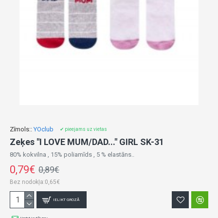
Zīmols::
YOclub
✔ pieejams uz vietas
Zeķes "I LOVE MUM/DAD..." GIRL SK-31
80% kokvilna , 15% poliamīds , 5 % elastāns..
0,79€
0,89€
Bez nodokļa:0,65€
IELIKT GROZĀ