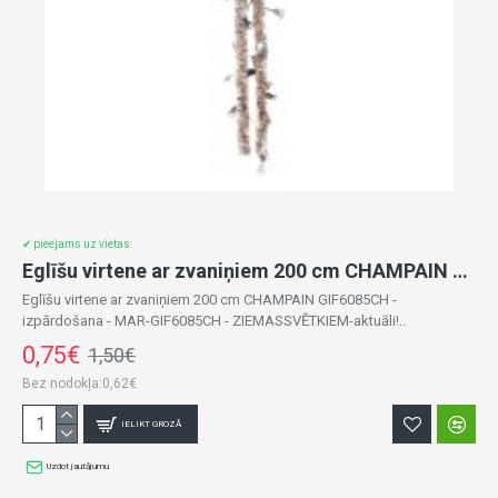
✔ pieejams uz vietas
Eglīšu virtene ar zvaniņiem 200 cm CHAMPAIN GIF6085CH -izpārdošana
Eglīšu virtene ar zvaniņiem 200 cm CHAMPAIN GIF6085CH -
izpārdošana - MAR-GIF6085CH - ZIEMASSVĒTKIEM-aktuāli!..
0,75€
1,50€
Bez nodokļa:0,62€
IELIKT GROZĀ
Uzdot jautājumu