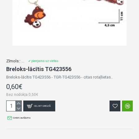
Zīmols::
...
✔ pieejams uz vietas
Breloks-lācītis TG423556
Breloks-lācītis TG423556 - TGR-TG423556 - citas rotaļlietas..
0,60€
Bez nodokļa:0,50€
IELIKT GROZĀ
Uzdot jautājumu