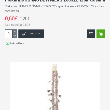
Piekariņš JŪRAS DZĪVNIEKS 260522-izpārdošana - GLO-260522 - citas
rotaļlietas..
0,60€
1,20€
Bez nodokļa:0,50€
IELIKT GROZĀ
Uzdot jautājumu