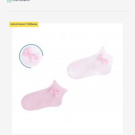
Uzdot jautājumu
NOLIKTAVAS TĪRĪŠANA