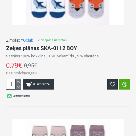
Zīmols::
YOclub
✔ pieejams uz vietas
Zeķes plānas SKA-0112 BOY
Sastāvs : 80% kokvilna , 15% poliamīds , 5 % elastāns ...
0,79€
0,95€
Bez nodokļa:0,65€
IELIKT GROZĀ
Uzdot jautājumu