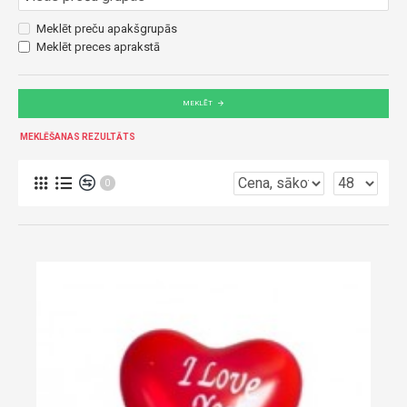
Meklēt preču apakšgrupās
Meklēt preces aprakstā
MEKLĒT
MEKLĒŠANAS REZULTĀTS
0