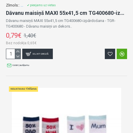
Zīmols::
...
✔ pieejams uz vietas
Dāvanu maisiņš MAXI 55x41,5 cm TG400680-izpārdošana
Dāvanu maisiņš MAXI 55x41,5 cm TG400680-izpārdošana - TGR-
TG400680 - Dāvanu maisiņi un dekors..
0,79€
1,40€
Bez nodokļa:0,65€
IELIKT GROZĀ
Uzdot jautājumu
NOLIKTAVAS TĪRĪŠANA