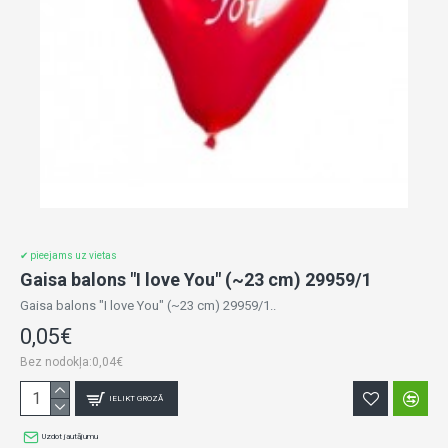
✔ pieejams uz vietas
Gaisa balons "I love You" (~23 cm) 29959/1
Gaisa balons "I love You" (~23 cm) 29959/1..
0,05€
Bez nodokļa:0,04€
IELIKT GROZĀ
Uzdot jautājumu