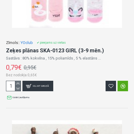
Zīmols::
YOclub
✔ pieejams uz vietas
Zeķes plānas SKA-0123 GIRL (3-9 mēn.)
Sastāvs : 80% kokvilna , 15% poliamīds , 5 % elastāns ...
0,79€
0,95€
Bez nodokļa:0,65€
IELIKT GROZĀ
Uzdot jautājumu