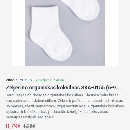
Zīmols::
YOclub
✔ pieejams uz vietas
Zeķes no organiskās kokvilnas SKA-0155 (6-9 mēn.)
Bērnu zeķes no dabīgas organiskās kokvilnas. Klasiska balta krāsa,
kas sader ar daudziem stiliem. Zeķes ir patīkamas taustei, ļoti mīkstas
un maigas, ideāli piemērotas jutīgai mazuļu ādai. Organiskās kokvilnas
šķiedras ir biezākas, kas padara tās izturīgākas, tāpēc zeķes
nestaipās un ilgāk saglabā s..
0,79€
1,25€