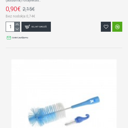
(auduma) rotaļlietas..
0,90€
2,15€
Bez nodokļa:0,74€
IELIKT GROZĀ
Uzdot jautājumu