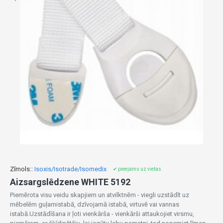
Zīmols::
Isoxis/Isotrade/Isomedix
✔ pieejams uz vietas
Aizsargslēdzene WHITE 5192
Piemērota visu veidu skapjiem un atvilktnēm - viegli uzstādīt uz
mēbelēm guļamistabā, dzīvojamā istabā, virtuvē vai vannas
istabā.Uzstādīšana ir ļoti vienkārša - vienkārši attaukojiet virsmu,