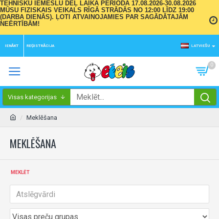
TEHNISKU IEMESLU DĒĻ LAIKA PERIODĀ 17.08.2026-30.08.2026
MŪSU FIZISKAIS VEIKALS RĪGĀ STRĀDĀS NO 12:00 LĪDZ 19:00
(DARBA DIENĀS). ĻOTI ATVAINOJAMIES PAR SAGĀDĀTAJĀM
NEĒRTĪBĀM!
IENĀKT
REĢISTRĀCIJA
LATVIEŠU
0
Visas kategorijas
Meklēšana
MEKLĒŠANA
MEKLĒT