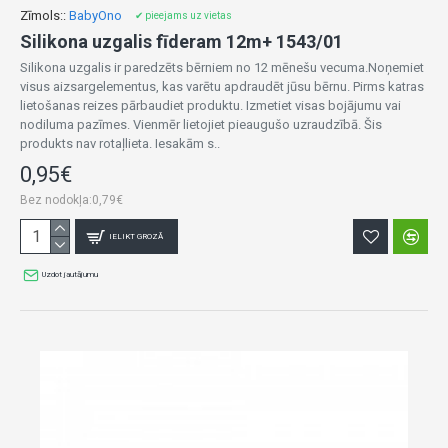
Zīmols::
BabyOno
✔ pieejams uz vietas
Silikona uzgalis fīderam 12m+ 1543/01
Silikona uzgalis ir paredzēts bērniem no 12 mēnešu vecuma.Noņemiet
visus aizsargelementus, kas varētu apdraudēt jūsu bērnu. Pirms katras
lietošanas reizes pārbaudiet produktu. Izmetiet visas bojājumu vai
nodiluma pazīmes. Vienmēr lietojiet pieaugušo uzraudzībā. Šis
produkts nav rotaļlieta. Iesakām s..
0,95€
Bez nodokļa:0,79€
IELIKT GROZĀ
Uzdot jautājumu