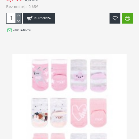
Bez nodokļa:0,65€
IELIKT GROZĀ
Uzdot jautājumu