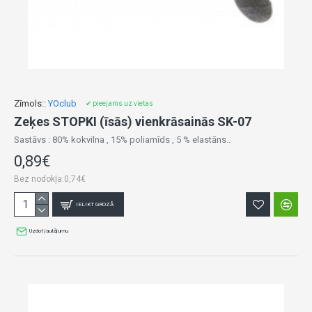
Zīmols::
YOclub
✔ pieejams uz vietas
Zeķes STOPKI (īsās) vienkrāsainās SK-07
Sastāvs : 80% kokvilna , 15% poliamīds , 5 % elastāns..
0,89€
Bez nodokļa:0,74€
IELIKT GROZĀ
Uzdot jautājumu