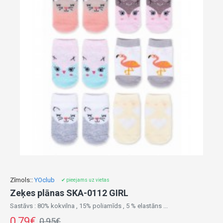
Zīmols::
YOclub
✔ pieejams uz vietas
Zeķes plānas SKA-0112 GIRL
Sastāvs : 80% kokvilna , 15% poliamīds , 5 % elastāns ...
0,79€
0,95€