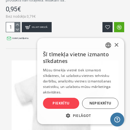
produkts nav rotaļlieta. Iesakām sa..
0,95€
Bez nodokļa:0,79€
IELIKT GROZĀ
Uzdot jautājumu
×
Šī tīmekļa vietne izmanto
LATVIAN
sīkdatnes
RUSSIAN
Mūsu tīmekļa vietnē tiek izmantoti
sīkdatnes, lai uzlabotu vietnes tehnisku
ENGLISH
darbību, analizētu vietnes izmantošanas
statistiku, un uzlabotu mūsu mārketinga
aktivitātes.
PIEKRĪTU
NEPIEKRĪTU
PIELĀGOT