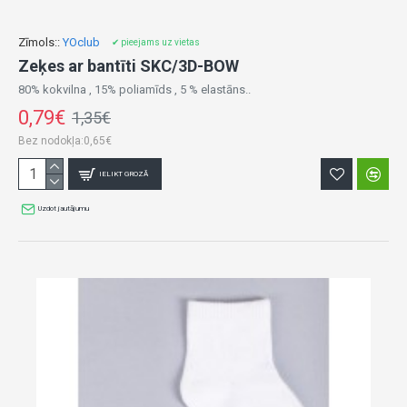
Zīmols::
YOclub
✔ pieejams uz vietas
Zeķes ar bantīti SKC/3D-BOW
80% kokvilna , 15% poliamīds , 5 % elastāns..
0,79€
1,35€
Bez nodokļa:0,65€
IELIKT GROZĀ
Uzdot jautājumu