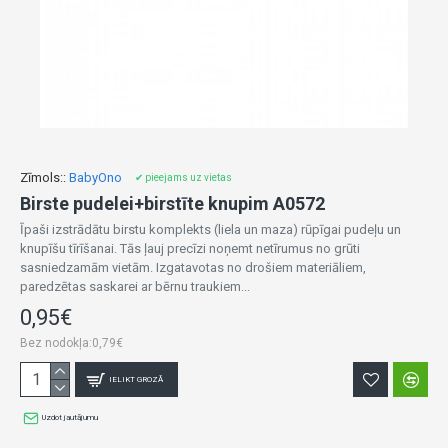
Zīmols::
BabyOno
✔ pieejams uz vietas
Birste pudelei+birstīte knupim A0572
Īpaši izstrādātu birstu komplekts (liela un maza) rūpīgai pudeļu un
knupīšu tīrīšanai. Tās ļauj precīzi noņemt netīrumus no grūti
sasniedzamām vietām. Izgatavotas no drošiem materiāliem,
paredzētas saskarei ar bērnu traukiem...
0,95€
Bez nodokļa:0,79€
IELIKT GROZĀ
Uzdot jautājumu