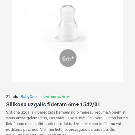
Zīmols::
BabyOno
✔ pieejams uz vietas
Silikona uzgalis fīderam 6m+ 1542/01
Silikona uzgalis ir paredzēts bērniem no 6 mēnešu vecuma.Noņemiet
visus aizsargelementus, kas varētu apdraudēt jūsu bērnu. Pirms katras
lietošanas reizes pārbaudiet produktu. Izmetiet visas bojājumu vai
nodiluma pazīmes. Vienmēr lietojiet pieaugušo uzraudzībā. Šis