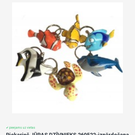
✔ pieejams uz vietas
Piekariņš JŪRAS DZĪVNIEKS 260522-izpārdošana