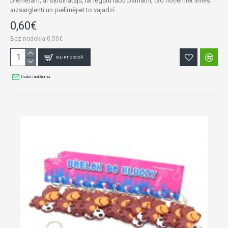
piemēram, ar šķīdinātāju, lai iegūtu labu pamatni, tad noņemiet līmes
aizsarglenti un pielīmējiet to vajadzī..
0,60€
Bez nodokļa:0,50€
IELIKT GROZĀ
Uzdot jautājumu