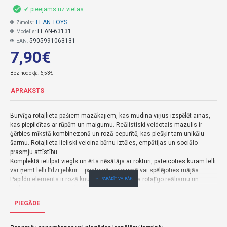
✔ pieejams uz vietas
LEAN TOYS
Zīmols::
LEAN-63131
Modelis:
5905991063131
EAN:
7,90€
Bez nodokļa: 6,53€
APRAKSTS
Burvīga rotaļlieta pašiem mazākajiem, kas mudina viņus izspēlēt ainas,
kas piepildītas ar rūpēm un maigumu. Reālistiski veidotais mazulis ir
ģērbies mīkstā kombinezonā un rozā cepurītē, kas piešķir tam unikālu
šarmu. Rotaļlieta lieliski veicina bērnu iztēles, empātijas un sociālo
prasmju attīstību.
Komplektā ietilpst viegls un ērts nēsātājs ar rokturi, pateicoties kuram lelli
var ņemt lelli līdzi jebkur – pastaigā, ceļojumā vai spēlējoties mājās.
Papildu elements ir rozā knupītis, kas papildina rotaļīgo reālismu un
padara rūpes par mazuli vēl jautrāku.
Lelle ir izgatavota no bērniem droša materiāla, un tās kompaktais izmērs
PIEGĀDE
ļauj tai lieliski iegulties mazuļa rokās. Nēsātājs ir izgatavots no tāda paša
toņa materiāla ar smalku rakstu, kas visam komplektam piešķir pievilcīgu
izskatu.