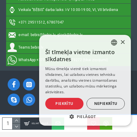
Veikala "BĒBIS" darba laiks: I-V 10:00-19:00, VI, VII brīvdiena
+371 29511512, 67807047
e-mail:
bebis@bebis.lv, glosk@bebis.lv
×
Teams:
bebis.lv
Šī tīmekļa vietne izmanto
LATVIAN
sīkdatnes
WhatsApp:
+371 29511512, 20579272 (tikai ziņojumi)
RUSSIAN
Mūsu tīmekļa vietnē tiek izmantoti
sīkdatnes, lai uzlabotu vietnes tehnisku
ENGLISH
darbību, analizētu vietnes izmantošanas
statistiku, un uzlabotu mūsu mārketinga
aktivitātes.
PIEKRĪTU
NEPIEKRĪTU
PIELĀGOT
Autortiesības © 2023, Bebis.lv, Visas tiesības aizsargātas
IELIKT GROZĀ