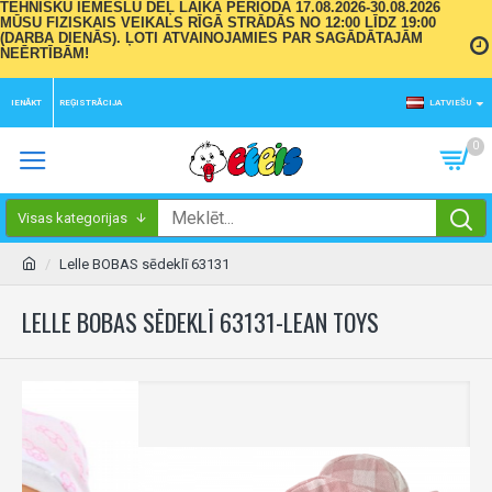
TEHNISKU IEMESLU DĒĻ LAIKA PERIODĀ 17.08.2026-30.08.2026
MŪSU FIZISKAIS VEIKALS RĪGĀ STRĀDĀS NO 12:00 LĪDZ 19:00
(DARBA DIENĀS). ĻOTI ATVAINOJAMIES PAR SAGĀDĀTAJĀM
NEĒRTĪBĀM!
IENĀKT
REĢISTRĀCIJA
LATVIEŠU
0
Visas kategorijas
Lelle BOBAS sēdeklī 63131
LELLE BOBAS SĒDEKLĪ 63131-LEAN TOYS