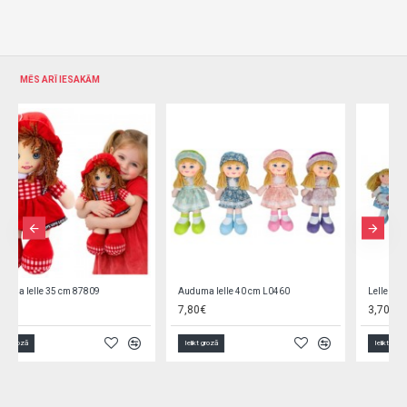
MĒS ARĪ IESAKĀM
Lelle 20 cm L0305
Lelle 30 cm L0376
3,70€
5,80€
Ielikt grozā
Ielikt grozā