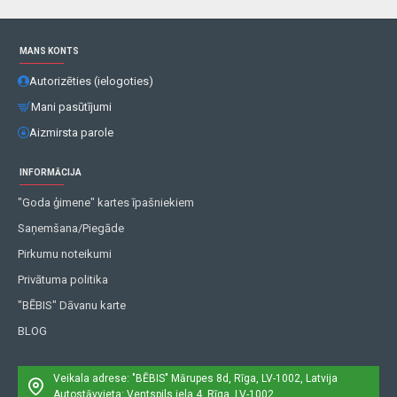
MANS KONTS
Autorizēties (ielogoties)
Mani pasūtījumi
Aizmirsta parole
INFORMĀCIJA
"Goda ģimene" kartes īpašniekiem
Saņemšana/Piegāde
Pirkumu noteikumi
Privātuma politika
"BĒBIS" Dāvanu karte
BLOG
Veikala adrese: "BĒBIS"
Mārupes 8d, Rīga, LV-1002, Latvija
Autostāvvieta: Ventspils iela 4, Rīga, LV-1002