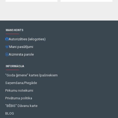
MANS KONTS
Autorizēties (ielogoties)
Mani pasūtījumi
Aizmirsta parole
INFORMĀCIJA
"Goda ģimene" kartes īpašniekiem
Saņemšana/Piegāde
Pirkumu noteikumi
Privātuma politika
"BĒBIS" Dāvanu karte
BLOG