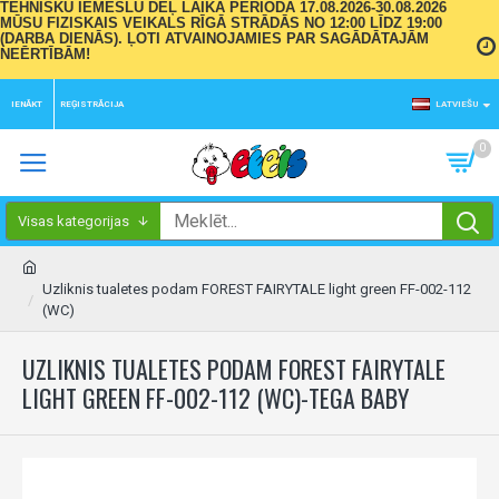
TEHNISKU IEMESLU DĒĻ LAIKA PERIODĀ 17.08.2026-30.08.2026
MŪSU FIZISKAIS VEIKALS RĪGĀ STRĀDĀS NO 12:00 LĪDZ 19:00
(DARBA DIENĀS). ĻOTI ATVAINOJAMIES PAR SAGĀDĀTAJĀM
NEĒRTĪBĀM!
IENĀKT
REĢISTRĀCIJA
LATVIEŠU
0
Visas kategorijas
Uzliknis tualetes podam FOREST FAIRYTALE light green FF-002-112
(WC)
UZLIKNIS TUALETES PODAM FOREST FAIRYTALE
LIGHT GREEN FF-002-112 (WC)-TEGA BABY