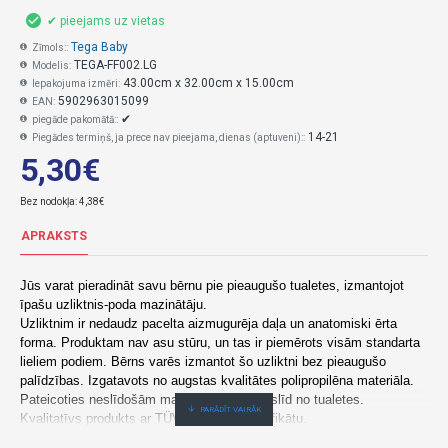
✔ pieejams uz vietas
Tega Baby
Zīmols::
TEGA-FF002.LG
Modelis:
43.00cm x 32.00cm x 15.00cm
Iepakojuma izmēri:
5902963015099
EAN:
✔
piegāde pakomātā::
14-21
Piegādes termiņš, ja prece nav pieejama, dienas (aptuveni)::
5,30€
Bez nodokļa: 4,38€
APRAKSTS
Jūs varat pieradināt savu bērnu pie pieaugušo tualetes, izmantojot
īpašu uzliktnis-poda mazinātāju.
Uzliktnim ir nedaudz pacelta aizmugurēja daļa un anatomiski ērta
forma. Produktam nav asu stūru, un tas ir piemērots visām standarta
lieliem podiem. Bērns varēs izmantot šo uzliktni bez pieaugušo
palīdzības. Izgatavots no augstas kvalitātes polipropilēna materiāla.
Pateicoties neslīdošām malām, pārsegs neslīd no tualetes.
Kvalitatīvs produkts ar TÜV Rheinland sertifikātu.
Izcelsmes valsts: Polija