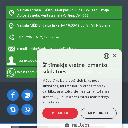
Veikala adrese: "BĒBIS"
Mārupes 8d, Rīga, LV-1002, Latvija
Autostāvvieta: Ventspils iela 4, Rīga, LV-1002
Veikala "BĒBIS" darba laiks: I-V 10:00-19:00, VI, VII brīvdiena
+371 29511512, 67807047
e-mail:
bebis@bebis.lv, glosk@bebis.lv
×
Teams:
bebis.lv
Šī tīmekļa vietne izmanto
LATVIAN
sīkdatnes
WhatsApp:
+371 29511512, 20579272 (tikai ziņojumi)
RUSSIAN
Mūsu tīmekļa vietnē tiek izmantoti
sīkdatnes, lai uzlabotu vietnes tehnisku
ENGLISH
darbību, analizētu vietnes izmantošanas
statistiku, un uzlabotu mūsu mārketinga
aktivitātes.
PIEKRĪTU
NEPIEKRĪTU
PIELĀGOT
Autortiesības © 2023, Bebis.lv, Visas tiesības aizsargātas