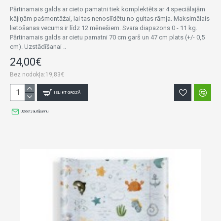
Pārtinamais galds ar cieto pamatni tiek komplektēts ar 4 speciālajām
kājiņām pašmontāžai, lai tas nenoslīdētu no gultas rāmja. Maksimālais
lietošanas vecums ir līdz 12 mēnešiem. Svara diapazons 0 - 11 kg.
Pārtinamais galds ar cietu pamatni 70 cm garš un 47 cm plats (+/- 0,5
cm). Uzstādīšanai ..
24,00€
Bez nodokļa:19,83€
IELIKT GROZĀ
Uzdot jautājumu