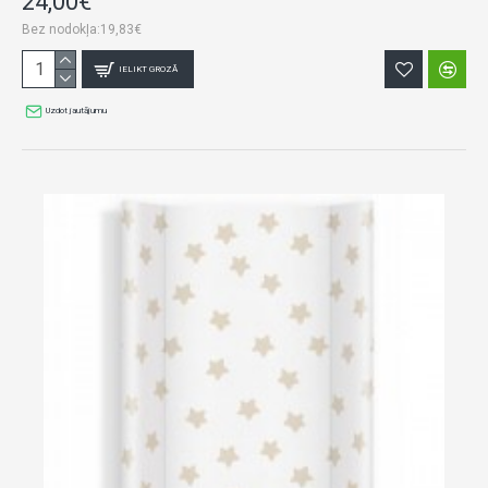
24,00€
Bez nodokļa:19,83€
IELIKT GROZĀ
Uzdot jautājumu