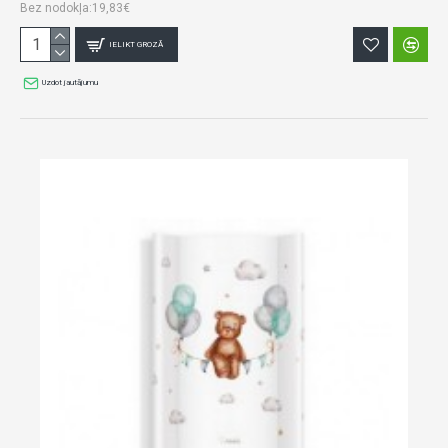
Bez nodokļa:19,83€
IELIKT GROZĀ
Uzdot jautājumu