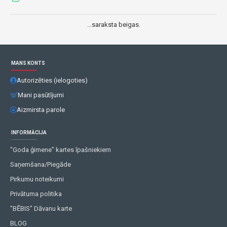
...saraksta beigas.
MANS KONTS
Autorizēties (ielogoties)
Mani pasūtījumi
Aizmirsta parole
INFORMĀCIJA
"Goda ģimene" kartes īpašniekiem
Saņemšana/Piegāde
Pirkumu noteikumi
Privātuma politika
"BĒBIS" Dāvanu karte
BLOG