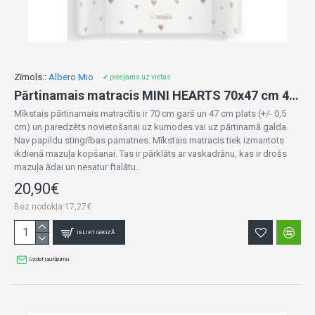
Zīmols::
Albero Mio
✔ pieejams uz vietas
Pārtinamais matracis MINI HEARTS 70x47 cm 41279
Mīkstais pārtinamais matracītis ir 70 cm garš un 47 cm plats (+/- 0,5
cm) un paredzēts novietošanai uz kumodes vai uz pārtinamā galda.
Nav papildu stingrības pamatnes. Mīkstais matracis tiek izmantots
ikdienā mazuļa kopšanai. Tas ir pārklāts ar vaskadrānu, kas ir drošs
mazuļa ādai un nesatur ftalātu..
20,90€
Bez nodokļa:17,27€
IELIKT GROZĀ
Uzdot jautājumu