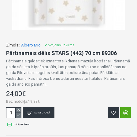
Zīmols::
Albero Mio
✔ pieejams uz vietas
Pārtinamais dēlis STARS (442) 70 cm 89306
Pārtinamais galds tiek izmantots ikdienas mazuļa kopšanai. Pārtinamā
galda sāniem ir īpašs profils, kas pasargā bērnu no noslīdēšanas no
galda.Pildviela ir augstas kvalitātes poliuretāna putas.Pārklāts ar
vaskadrānu, kas ir droša bērnu ādai un nesatur ftalātus. Pārtinamais
galds ar cieto pamatni ..
24,00€
Bez nodokļa:19,83€
IELIKT GROZĀ
Uzdot jautājumu