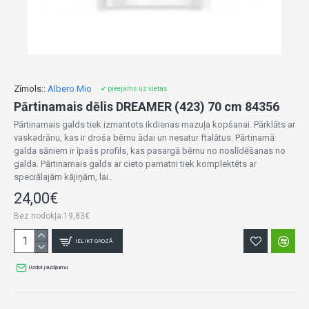
Zīmols::
Albero Mio
✔ pieejams uz vietas
Pārtinamais dēlis DREAMER (423) 70 cm 84356
Pārtinamais galds tiek izmantots ikdienas mazuļa kopšanai. Pārklāts ar
vaskadrānu, kas ir droša bērnu ādai un nesatur ftalātus. Pārtinamā
galda sāniem ir īpašs profils, kas pasargā bērnu no noslīdēšanas no
galda. Pārtinamais galds ar cieto pamatni tiek komplektēts ar
speciālajām kājiņām, lai..
24,00€
Bez nodokļa:19,83€
IELIKT GROZĀ
Uzdot jautājumu