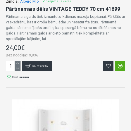
Zīmols::
Albero Mio
✔ pieejams uz vietas
Pārtinamais dēlis VINTAGE TEDDY 70 cm 41699
Pārtinamais galds tiek izmantots ikdienas mazuļa kopšanai. Pārklāts ar
vaskadrānu, kas ir droša bērnu ādai un nesatur ftalātus. Pārtinamā
galda sāniem ir īpašs profils, kas pasargā bērnu no noslīdēšanas no
galda. Pārtinamais galds ar cieto pamatni tiek komplektēts ar
speciālajām kājiņām, lai..
24,00€
Bez nodokļa:19,83€
IELIKT GROZĀ
Uzdot jautājumu