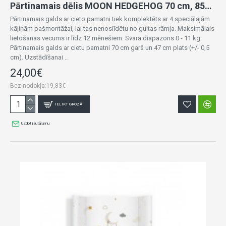
Pārtinamais dēlis MOON HEDGEHOG 70 cm, 85933
Pārtinamais galds ar cieto pamatni tiek komplektēts ar 4 speciālajām
kājiņām pašmontāžai, lai tas nenoslīdētu no gultas rāmja. Maksimālais
lietošanas vecums ir līdz 12 mēnešiem. Svara diapazons 0 - 11 kg.
Pārtinamais galds ar cietu pamatni 70 cm garš un 47 cm plats (+/- 0,5
cm). Uzstādīšanai ..
24,00€
Bez nodokļa:19,83€
IELIKT GROZĀ
Uzdot jautājumu