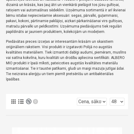
dizainā un krāsās, kas ļauj ātri un vienkārši pielāgot tos jūsu gultiņai,
ratiņiem vai automašīnas sēdeklim.
Uzņēmuma sortimentā ir arī ikvienai
bērnu istabai nepieciešamie aksesuāri: segas, pārvalki, guļammaisi,
pakavi, kokoni, pārtinamie paklājiņi, aizkari pārkarināšanai virs gultiņas,
matraču pārvalki un peldkostīmi.
Uzņēmuma piedāvājums tiek regulāri
papildināts ar jauniem produktiem, kolekcijām un modeļiem.
Piedāvātas preces izceļas ar interesantām krāsām un skaistiem
oriģināliem rakstiem.
Visi produkti ir izgatavoti Polijā no augstās
kvalitātes materiāliem.
Tiek izmantoti dabīgi audumi, piemēram, muslīns
vai satīna kokvilna, kuru kvalitāti un drošību apliecina sertifikāti.
ALBERO
MIO produkti ir īpaši mīksti, pateicoties augstās kvalitātes materiālu
izmantošanai.
Tie ir taustei patīkami, gludi un maigi mazuļa jutīgai ādai.
Tie neizraisa alerģiju un tiem piemīt pretsēnīšu un antibakteriālas
īpašības.
0