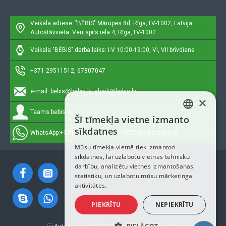
Veikala adrese: "BĒBIS"
Mārupes 8d, Rīga, LV-1002, Latvija
Autostāvvieta: Ventspils iela 4, Rīga, LV-1002
Veikala "BĒBIS" darba laiks: I-V 10:00-19:00, VI, VII brīvdiena
+371 29511512, 67807047
e-mail:
bebis@bebis.lv, glosk@bebis.lv
×
Teams:
bebis.lv
Šī tīmekļa vietne izmanto
LATVIAN
sīkdatnes
WhatsApp:
+371 29511512, 20579272 (tikai ziņojumi)
RUSSIAN
Mūsu tīmekļa vietnē tiek izmantoti
sīkdatnes, lai uzlabotu vietnes tehnisku
ENGLISH
darbību, analizētu vietnes izmantošanas
statistiku, un uzlabotu mūsu mārketinga
aktivitātes.
PIEKRĪTU
NEPIEKRĪTU