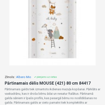
Zīmols::
Albero Mio
✔ pieejams uz vietas
Pārtinamais dēlis MOUSE (421) 80 cm 84417
Pārtinamais galds tiek izmantots ikdienas mazuļa kopšanai. Pārklāts ar
vaskadrānu, kas ir droša bērnu ādai un nesatur ftalātus. Pārtinamā
galda sāniem ir īpašs profils, kas pasargā bērnu no noslīdēšanas no
galda. Pārtinamais galds ar cieto pamatni tiek komplektēts ar