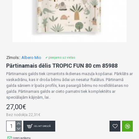
Zīmols::
Albero Mio
✔ pieejams uz vietas
Pārtinamais dēlis TROPIC FUN 80 cm 85988
Pārtinamais galds tiek izmantots ikdienas mazuļa kopšanai. Pārklāts ar
vaskadrānu, kas ir droša bērnu ādai un nesatur ftalātus. Pārtinamā
galda sāniem ir īpašs profils, kas pasargā bērnu no noslīdēšanas no
galda. Pārtinamais galds ar cieto pamatni tiek komplektēts ar
speciālajām kājiņām, lai..
27,00€
Bez nodokļa:22,31€
IELIKT GROZĀ
Uzdot jautājumu