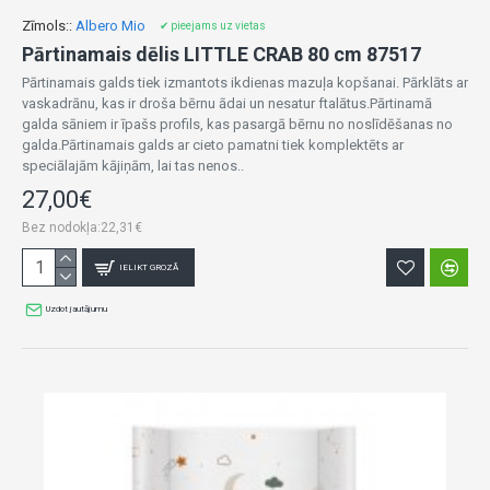
Zīmols::
Albero Mio
✔ pieejams uz vietas
Pārtinamais dēlis LITTLE CRAB 80 cm 87517
Pārtinamais galds tiek izmantots ikdienas mazuļa kopšanai. Pārklāts ar
vaskadrānu, kas ir droša bērnu ādai un nesatur ftalātus.Pārtinamā
galda sāniem ir īpašs profils, kas pasargā bērnu no noslīdēšanas no
galda.Pārtinamais galds ar cieto pamatni tiek komplektēts ar
speciālajām kājiņām, lai tas nenos..
27,00€
Bez nodokļa:22,31€
IELIKT GROZĀ
Uzdot jautājumu