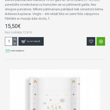
paredzēts novietošanai uz kumodes vai uz pārtinamā galda. Nav
stingras pamatnes. Mīksts pārtinamais paklājiņš tiek izmantots bērna
ikdienas kopšanai. Viegls – ērti nēsāt līdzi un ņemt līdzi ceļojumos.
Pārklāts ar mazuļa ādai drošu, f..
15,50€
Bez nodokļa:12,81€
IELIKT GROZĀ
Uzdot jautājumu