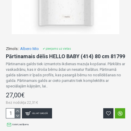
Zīmols::
Albero Mio
✔ pieejams uz vietas
Pārtinamais dēlis HELLO BABY (414) 80 cm 81799
Pārtinamais galds tiek izmantots ikdienas mazuļa kopšanai. Pārklāts ar
vaskadrānu, kas ir droša bērnu ādai un nesatur ftalātus. Pārtinamā
galda sāniem ir īpašs profils, kas pasargā bērnu no noslīdēšanas no
galda. Pārtinamais galds ar cieto pamatni tiek komplektēts ar
speciālajām kājiņām, lai..
27,00€
Bez nodokļa:22,31€
IELIKT GROZĀ
Uzdot jautājumu