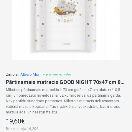
Zīmols::
Albero Mio
✔ pieejams uz vietas
Pārtinamais matracis GOOD NIGHT 70x47 cm 87678
Mīkstais pārtinamais matracītis ir 70 cm garš un 47 cm plats (+/- 0,5
cm) un paredzēts novietošanai uz kumodes vai uz pārtinamā galda.
Nav papildu stingrības pamatnes. Mīkstais matracis tiek izmantots
ikdienā mazuļa kopšanai. Tas ir pārklāts ar vaskadrānu, kas ir drošs
mazuļa ādai un nesatur ftalātu..
19,60€
Bez nodokļa:16,20€