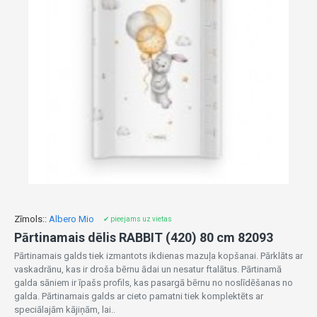
Zīmols::
Albero Mio
✔ pieejams uz vietas
Pārtinamais dēlis RABBIT (420) 80 cm 82093
Pārtinamais galds tiek izmantots ikdienas mazuļa kopšanai. Pārklāts ar
vaskadrānu, kas ir droša bērnu ādai un nesatur ftalātus. Pārtinamā
galda sāniem ir īpašs profils, kas pasargā bērnu no noslīdēšanas no
galda. Pārtinamais galds ar cieto pamatni tiek komplektēts ar
speciālajām kājiņām, lai..