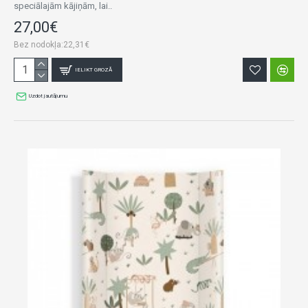
speciālajām kājiņām, lai..
27,00€
Bez nodokļa:22,31€
IELIKT GROZĀ
Uzdot jautājumu