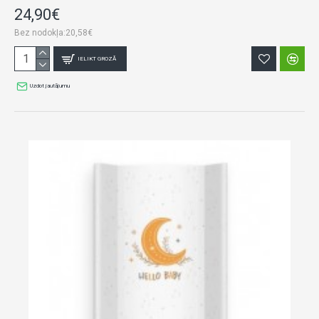
24,90€
Bez nodokļa:20,58€
IELIKT GROZĀ
Uzdot jautājumu