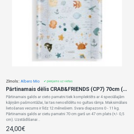
Zīmols::
Albero Mio
✔ pieejams uz vietas
Pārtinamais dēlis CRAB&FRIENDS (CP7) 70cm (87487)
Pārtinamais galds ar cieto pamatni tiek komplektēts ar 4 speciālajām
kājiņām pašmontāžai, lai tas nenoslīdētu no gultas rāmja. Maksimālais
lietošanas vecums ir līdz 12 mēnešiem. Svara diapazons 0 - 11 kg.
Pārtinamais galds ar cietu pamatni 70 cm garš un 47 cm plats (+/- 0,5
cm). Uzstādīšanai ..
24,00€