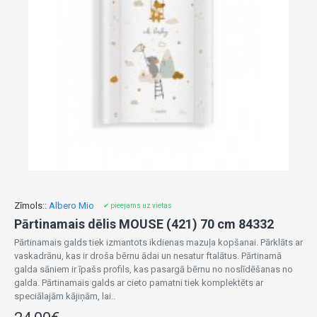
Zīmols::
Albero Mio
✔ pieejams uz vietas
Pārtinamais dēlis MOUSE (421) 70 cm 84332
Pārtinamais galds tiek izmantots ikdienas mazuļa kopšanai. Pārklāts ar
vaskadrānu, kas ir droša bērnu ādai un nesatur ftalātus. Pārtinamā
galda sāniem ir īpašs profils, kas pasargā bērnu no noslīdēšanas no
galda. Pārtinamais galds ar cieto pamatni tiek komplektēts ar
speciālajām kājiņām, lai..