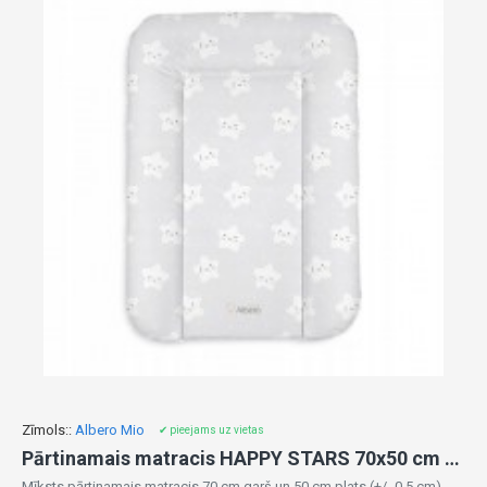
Zīmols::
Albero Mio
✔ pieejams uz vietas
Pārtinamais matracis HAPPY STARS 70x50 cm 85773
Mīksts pārtinamais matracis 70 cm garš un 50 cm plats (+/- 0,5 cm)