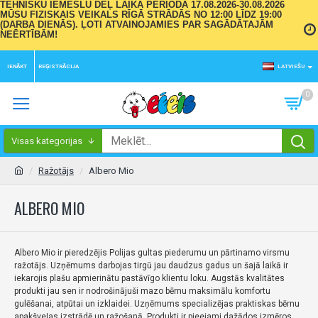
TEHNISKU IEMESLU DĒĻ LAIKA PERIODĀ 17.08.2026-30.08.2026
MŪSU FIZISKAIS VEIKALS RĪGĀ STRĀDĀS NO 12:00 LĪDZ 19:00
(DARBA DIENĀS). ĻOTI ATVAINOJAMIES PAR SAGĀDĀTAJĀM
NEĒRTĪBĀM!
IENĀKT
REĢISTRĀCIJA
LATVIEŠU
0
Visas kategorijas
Ražotājs
Albero Mio
ALBERO MIO
Albero Mio ir pieredzējis Polijas gultas piederumu un pārtinamo virsmu
ražotājs.
Uzņēmums darbojas tirgū jau daudzus gadus un šajā laikā ir
iekarojis plašu apmierinātu pastāvīgo klientu loku.
Augstās kvalitātes
produkti jau sen ir nodrošinājuši mazo bērnu maksimālu komfortu
gulēšanai, atpūtai un izklaidei.
Uzņēmums specializējas praktiskas bērnu
apakšveļas izstrādē un ražošanā.
Produkti ir pieejami dažādos izmēros,