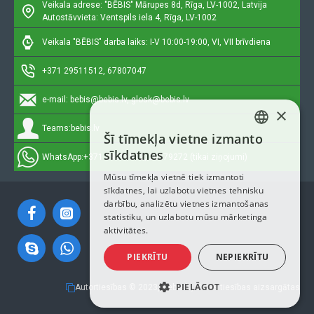
Veikala adrese: "BĒBIS"
Mārupes 8d, Rīga, LV-1002, Latvija
Autostāvvieta: Ventspils iela 4, Rīga, LV-1002
Veikala "BĒBIS" darba laiks: I-V 10:00-19:00, VI, VII brīvdiena
+371 29511512, 67807047
e-mail:
bebis@bebis.lv, glosk@bebis.lv
×
Teams:
bebis.lv
Šī tīmekļa vietne izmanto
LATVIAN
sīkdatnes
WhatsApp:
+371 29511512, 20579272 (tikai ziņojumi)
RUSSIAN
Mūsu tīmekļa vietnē tiek izmantoti
sīkdatnes, lai uzlabotu vietnes tehnisku
ENGLISH
darbību, analizētu vietnes izmantošanas
statistiku, un uzlabotu mūsu mārketinga
aktivitātes.
PIEKRĪTU
NEPIEKRĪTU
PIELĀGOT
Autortiesības © 2023, Bebis.lv, Visas tiesības aizsargātas