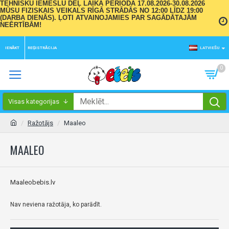
TEHNISKU IEMESLU DĒĻ LAIKA PERIODĀ 17.08.2026-30.08.2026
MŪSU FIZISKAIS VEIKALS RĪGĀ STRĀDĀS NO 12:00 LĪDZ 19:00
(DARBA DIENĀS). ĻOTI ATVAINOJAMIES PAR SAGĀDĀTAJĀM
NEĒRTĪBĀM!
IENĀKT
REĢISTRĀCIJA
LATVIEŠU
0
Visas kategorijas
Ražotājs
Maaleo
MAALEO
Maaleobebis.lv
Nav neviena ražotāja, ko parādīt.