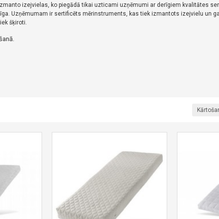
zmanto izejvielas, ko piegādā tikai uzticami uzņēmumi ar derīgiem kvalitātes se
rīga.
Uzņēmumam ir sertificēts mērinstruments, kas tiek izmantots izejvielu un ga
iek šķiroti.
šanā.
Kārtoša