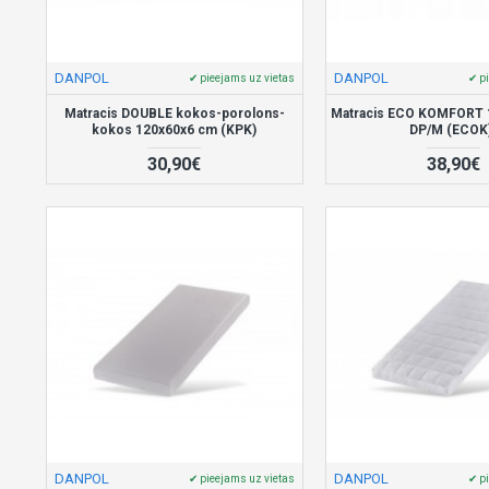
DANPOL
DANPOL
✔ pieejams uz vietas
✔ p
Matracis DOUBLE kokos-porolons-
Matracis ECO KOMFORT 
kokos 120x60x6 cm (KPK)
DP/M (ECOK
30,90€
38,90€
DANPOL
DANPOL
✔ pieejams uz vietas
✔ p