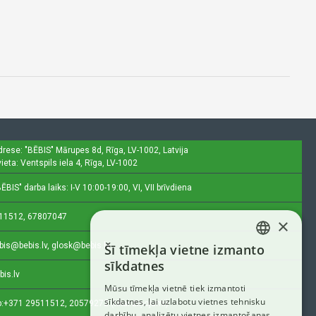
drese: "BĒBIS"
Mārupes 8d, Rīga, LV-1002, Latvija
ieta: Ventspils iela 4, Rīga, LV-1002
ĒBIS" darba laiks: I-V 10:00-19:00, VI, VII brīvdiena
11512, 67807047
×
bis@bebis.lv, glosk@bebis.lv
Šī tīmekļa vietne izmanto
LATVIAN
sīkdatnes
bis.lv
RUSSIAN
Mūsu tīmekļa vietnē tiek izmantoti
sīkdatnes, lai uzlabotu vietnes tehnisku
ENGLISH
:
+371 29511512, 20579272 (tikai ziņojumi)
darbību, analizētu vietnes izmantošanas