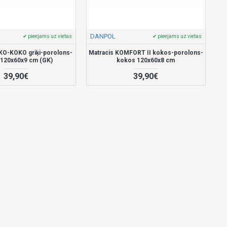
DANPOL
✔ pieejams uz vietas
✔ pieejams uz vietas
KO-KOKO griķi-porolons-
Matracis KOMFORT II kokos-porolons-
120x60x9 cm (GK)
kokos 120x60x8 cm
39,90€
39,90€