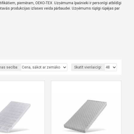
rtifikātiem, piemēram, OEKO-TEX.
Uzņēmuma īpašnieki ir personīgi atbildīgi
tavās produkcijas izlases veida pārbaudei.
Uzņēmums rūpīgi rūpējas par
nas secība:
Skatīt vienlaicīgi: