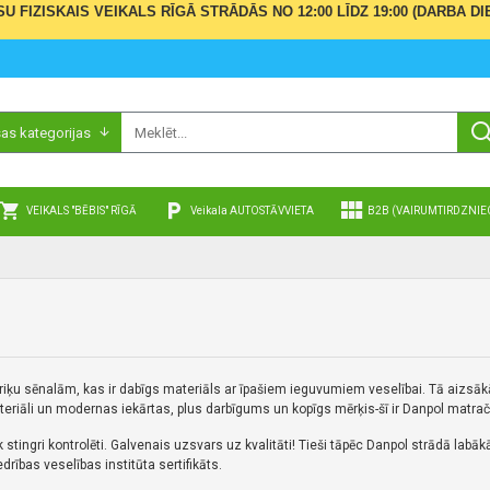
ŪSU FIZISKAIS VEIKALS RĪGĀ STRĀDĀS NO 12:00 LĪDZ 19:00 (DARBA
sas kategorijas
VEIKALS "BĒBIS" RĪGĀ
Veikala AUTOSTĀVVIETA
B2B (VAIRUMTIRDZNIE
ķu sēnalām, kas ir dabīgs materiāls ar īpašiem ieguvumiem veselībai.
Tā aizsāk
materiāli un modernas iekārtas, plus darbīgums un kopīgs mērķis-š
ī ir Danpol matra
 stingri kontrolēti.
Galvenais uzsvars uz kvalitāti!
Tieši tāpēc Danpol strādā labāk
ības veselības institūta sertifikāts.