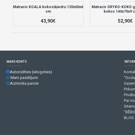
Matracis KOALA kokosšķiedru 120x60x6
Matracis GRYKO-KOKO gr
cm
kokos 140x70x9 
43,90€
52,90€
MANS KONTS
INFOR
Autorizēties (ielogoties)
Kontak
Mani pasūtījumi
"Goda
Aizmirsta parole
Saņem
Pirku
Privāt
Par m
Sitema
"BĒBIS
BLOG