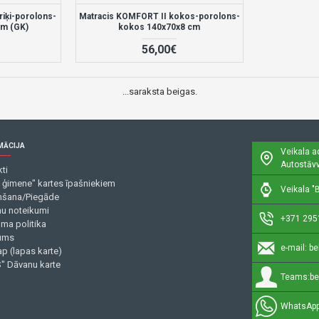
iķi-porolons-
Matracis KOMFORT II kokos-porolons-
cm (GK)
kokos 140x70x8 cm
56,00€
...saraksta beigas.
MĀCIJA
Veikala a
Autostāvv
ti
 ģimene" kartes īpašniekiem
Veikala "B
šana/Piegāde
mu noteikumi
+371 295
uma politika
ums
e-mail:
be
p (lapas karte)
" Dāvanu karte
Teams:
be
WhatsApp