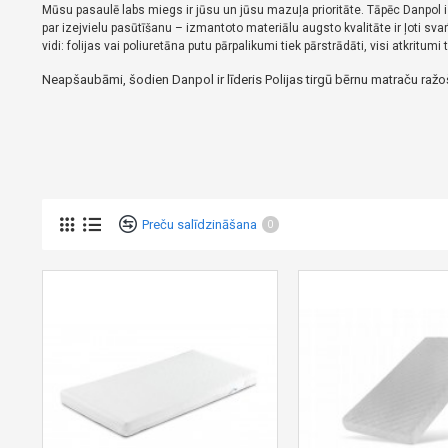
Mūsu pasaulē labs miegs ir jūsu un jūsu mazuļa prioritāte.
Tāpēc Danpol i
par izejvielu pasūtīšanu – izmantoto materiālu augsto kvalitāte
ir ļoti sva
vidi: folijas vai poliuretāna putu pārpalikumi tiek pārstrādāti, visi atkritumi t
Neapšaubāmi, šodien Danpol ir līderis Polijas tirgū bērnu matraču ražo
Preču salīdzināšana
0