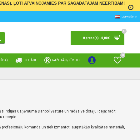
 DIENĀS). ĻOTI ATVAINOJAMIES PAR SAGĀDĀTAJĀM NEĒRTĪBĀM!
LATVIEŠU
0
0 prece(s) - 0,00€
0
CĪBA)
PIEGĀDE
RAŽOTĀJI/ZĪMOLI
Ienākt
Vēlmju saraksts
S
ās Polijas uzņēmuma Danpol vēsture un radās veidotāju ideja: radīt
ču recepte.
ā profesionāļu komanda un tiek izmantoti augstākās kvalitātes materiāli,