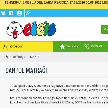
TEHNISKU IEMESLU DĒĻ LAIKA PERIODĀ 17.08.2026-30.08.2026 M
Vi
Sākumlapa
KONTAKTI
KATALOGS
Ražotājs
DANPOL
DANPOL MATRAČI
1995. gadā Jerzy Kieczmerski izgatavoja matraci savam mazdēlam no gri
matračus ar mīlestību, kā saviem mīļajiem.
Labākie cilvēki, kvalitatīvie 
Katrs ražošanas posms ir svarīgs, tāpēc tie visi tiek veikti uz vietas un tiek
ko apliecina tādas kvalitātes zīmes kā KidZone, ECOS vai Nacionālā sabiedr