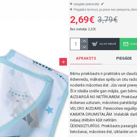
✔
piegāde pakomātā::
Piegādes termiņš, ja prece nav pieejama, dien
2,69€
3,79€
Bez nodokļa: 2,22€
IELIKT GROZĀ
UZDO
APRAKSTS
PIEGĀDE
Bērnu priekšauts ir praktisks un dau
ēdienreižu, mākslas spēļu un citu rado
noderēs mācoties ēst.
Jūs varat piere
Šī ir ideāla izvēle gan mājās, gan bērn
AIZSARGĀ NO NETĪRUMIEM.
Priekšau
ikdienas uzturam, mācoties patstāvīgi 
VELCRO AIZDARE.
Pateicoties regulē
KABATA DRUMSTALĀM.
Vislabāk darb
neļauj drēbēm kļūt netīrām.
ŪDENSIZTURĪGS.
Priekšauts pasargās
lietošanai, mācoties ēst, izklaidei un 