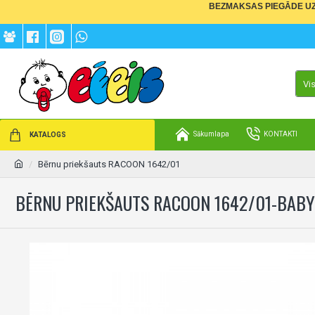
BEZMAKSAS PIEGĀDE UZ 
Vi
Sākumlapa
KONTAKTI
KATALOGS
Bērnu priekšauts RACOON 1642/01
BĒRNU PRIEKŠAUTS RACOON 1642/01-BAB