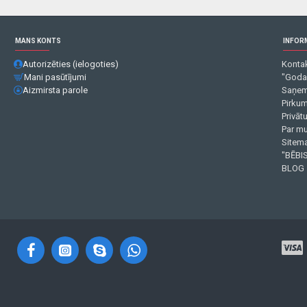
MANS KONTS
INFOR
Autorizēties (ielogoties)
Kontak
Mani pasūtījumi
"Goda
Aizmirsta parole
Saņem
Pirku
Privāt
Par m
Sitema
"BĒBIS
BLOG