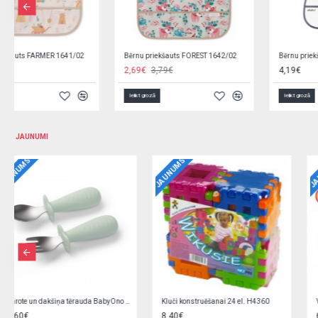
Bērnu priekšauts FOREST 1642/02
Bērnu priekšauts FOX AKUKU A0519 (EVA)
2,69€
3,79€
4,19€
Ielikt grozā
Ielikt grozā
JAUNUMI
JAUNUMS
JAUNUMS
Kluči konstruēšanai 24 el. H4360
Vilciņš LUX Z3643
8,40€
6,90€