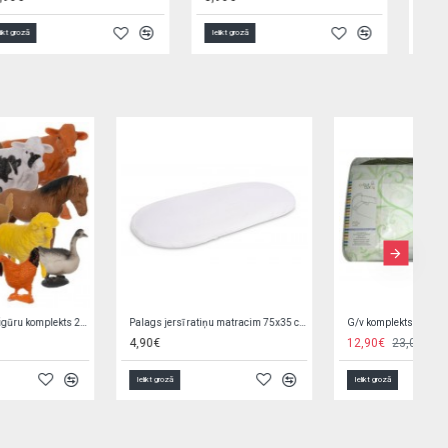
Ielikt grozā
Ielikt grozā
Pidžama SWEETY BEAR 110 cm (9735)
Rotaļlieta ar pīkstuli TRUSĪTIS 17 cm Tulilo 9240
8,90€
11,90€
4,80€
Ielikt grozā
Ielikt grozā