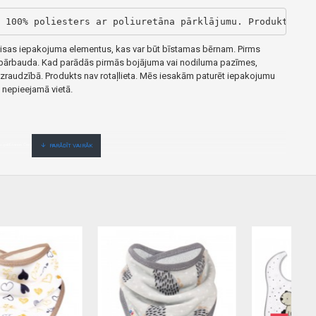
 100% poliesters ar poliuretāna pārklājumu.
Produkta izm
as iepakojuma elementus, kas var būt bīstamas bērnam.
Pirms
āpārbauda.
Kad parādās pirmās bojājuma vai nodiluma pazīmes,
uzraudzībā.
Produkts nav rotaļlieta.
Mēs iesakām paturēt iepakojumu
 nepieejamā vietā.
 gaidīšanas.Cenas no vairumtirgotāja.