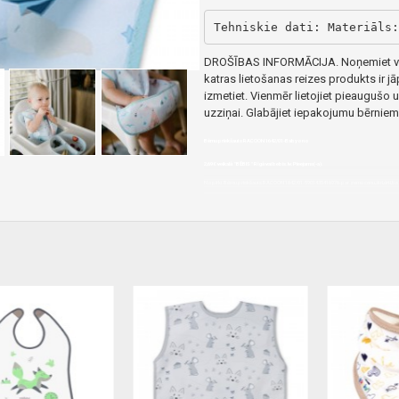
Tehniskie dati:
Materiāls:
D
ROŠĪBAS INFORMĀCIJA. Noņemiet vis
katras lietošanas reizes produkts ir j
izmetiet.
Vienmēr lietojiet pieaugušo 
uzziņai.
Glabājiet iepakojumu bērniem
Bērnu priekšauts RACOON 1642/01-Babyono
2,69€ veikalā "BĒBIS" Rīgā vai bebis.lv.Pieejams(-a).
Nopirkt Bērnu priekšauts RACOON 1642/01-5901435416976-par zemu cenu,ātri,ērti,bez