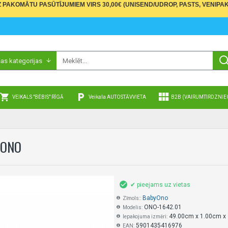
PAKOMĀTU PASŪTĪJUMIEM VIRS 30,00€ (UNISEND/UDROP, PASTS, VENIPAK
sas kategorijas
VEIKALS "BĒBIS" RĪGĀ
Veikala AUTOSTĀVVIETA
B2B (VAIRUMTIRDZNIE
YONO
✔ pieejams uz vietas
BabyOno
Zīmols::
ONO-1642.01
Modelis:
49.00cm x 1.00cm x
Iepakojuma izmēri:
5901435416976
EAN: