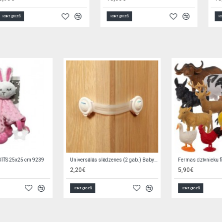
Ielikt grozā
Ielikt grozā
Palags jersī ratiņu matracim 75x35 cm 2190 WHITE
G/v komplekts no 3 el. K-3 ELEGANT BABY-izpārdošana
4,90€
12,90€
23,00€
Ielikt grozā
Ielikt grozā