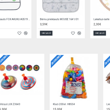
Bērnu priekšauts MOUSE 1641/01
Lakatiņš-šalle HEARTS A1512
3,59€
2,30€
Ielikt grozā
Ielikt grozā
JAUNUMS
JAUNUMS
Kluči 200 el. H8554
Liels suns LAKI 45 cm C6546
15,00€
15,90€