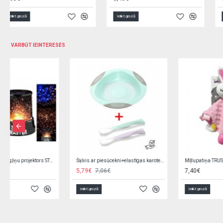
Ielikt grozā
Ielikt grozā
VARBŪT IEINTERESĒS
Universālās slēdzenes (2 gab.) BabyOno 953/01 white
Fermas dzīvnieku figūru komplekts 24854 (farm)
2,20€
5,90€
Ielikt grozā
Ielikt grozā