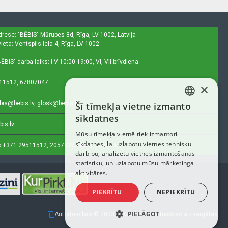
drese: "BĒBIS"
Mārupes 8d, Rīga, LV-1002, Latvija
ieta: Ventspils iela 4, Rīga, LV-1002
ĒBIS" darba laiks: I-V 10:00-19:00, VI, VII brīvdiena
11512, 67807047
×
bis@bebis.lv, glosk@bebis.lv
Šī tīmekļa vietne izmanto
LATVIAN
sīkdatnes
bis.lv
RUSSIAN
Mūsu tīmekļa vietnē tiek izmantoti
sīkdatnes, lai uzlabotu vietnes tehnisku
ENGLISH
:
+371 29511512, 20579272 (tikai ziņojumi)
darbību, analizētu vietnes izmantošanas
statistiku, un uzlabotu mūsu mārketinga
aktivitātes.
PIEKRĪTU
NEPIEKRĪTU
PIELĀGOT
Autortiesības © 2023, Bebis.lv, Visas tiesības aizsargātas