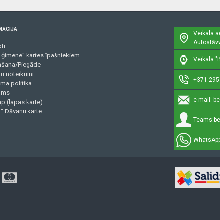
MĀCIJA
Veikala a
Autostāvv
ti
 ģimene" kartes īpašniekiem
Veikala "B
šana/Piegāde
mu noteikumi
+371 295
uma politika
ums
e-mail:
be
p (lapas karte)
" Dāvanu karte
Teams:
be
WhatsApp