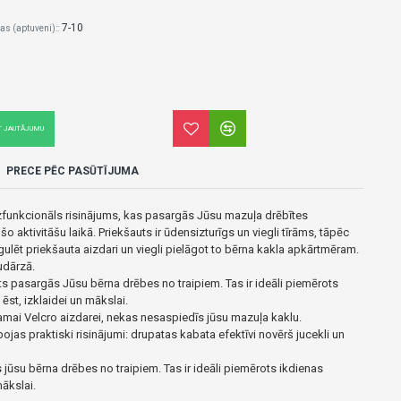
7-10
as (aptuveni)::
T JAUTĀJUMU
PRECE PĒC PASŪTĪJUMA
dzfunkcionāls risinājums, kas pasargās Jūsu mazuļa drēbītes
šo aktivitāšu laikā.
Priekšauts ir ūdensizturīgs un viegli tīrāms, tāpēc
gulēt priekšauta aizdari un viegli pielāgot to bērna kakla apkārtmēram.
udārzā.
ts pasargās Jūsu bērna drēbes no traipiem.
Tas ir ideāli piemērots
ēst, izklaidei un mākslai.
jamai Velcro aizdarei, nekas nesaspiedīs jūsu mazuļa kaklu.
ojas praktiski risinājumi: drupatas kabata efektīvi novērš jucekli un
 jūsu bērna drēbes no traipiem.
Tas ir ideāli piemērots ikdienas
mākslai.