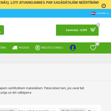
 DIENĀS). ĻOTI ATVAINOJAMIES PAR SAGĀDĀTAJĀM NEĒRTĪBĀM!
LATVIEŠU
0
0 prece(s) - 0,00€
0
CĪBA)
PIEGĀDE
RAŽOTĀJI/ZĪMOLI
Ienākt
Vēlmju saraksts
S
ajiem sertificētiem materiāliem.
Pateicoties tam, jūs varat būt
turīgs un ērti valkājams.