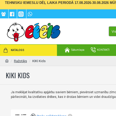
TEHNISKU IEMESLU DĒĻ LAIKA PERIODĀ 17.08.2026-30.08.2026 M
Vi
Sākumlapa
KONTAKTI
KATALOGS
Ražotājs
KIKI Kids
KIKI KIDS
Ja meklējat kvalitatīvu apģērbu saviem bērniem, pievērsiet uzmanību zīmo
pārliecināti, ka izvēlaties drēbes, kas ir drošas bērniem un videi draudzīga