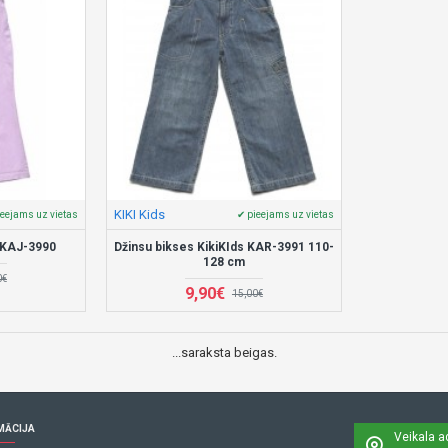
KIKI Kids
ieejams uz vietas
✔ pieejams uz vietas
 KAJ-3990
Džinsu bikses KikiKIds KAR-3991 110-
128 cm
0€
9,90€
15,00€
...saraksta beigas.
MĀCIJA
Veikala a