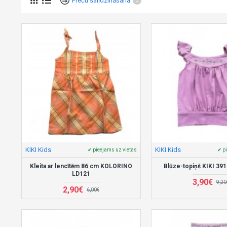
Preču salīdzināšana
0
KIKI Kids
KIKI Kids
✔ pieejams uz vietas
✔ p
Kleita ar lencītēm 86 cm KOLORINO
Blūze-topiņš KIKI 39
LD121
3,90€
9,20
2,90€
6,00€