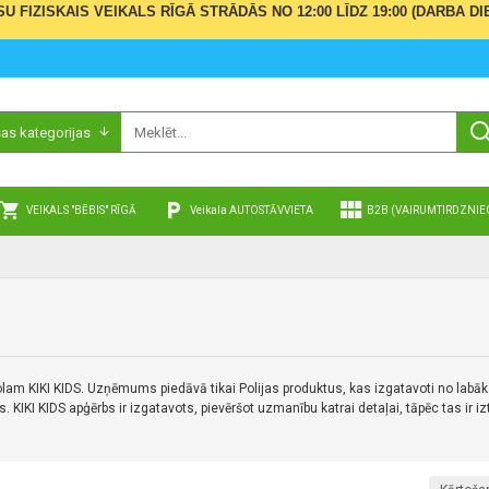
ŪSU FIZISKAIS VEIKALS RĪGĀ STRĀDĀS NO 12:00 LĪDZ 19:00 (DARBA
sas kategorijas
VEIKALS "BĒBIS" RĪGĀ
Veikala AUTOSTĀVVIETA
B2B (VAIRUMTIRDZNIE
lam KIKI KIDS.
Uzņēmums piedāvā tikai Polijas produktus, kas izgatavoti no labāk
s.
KIKI KIDS apģērbs ir izgatavots, pievēršot uzmanību katrai detaļai, tāpēc tas ir iz