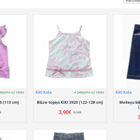
Kārtoša
KIKI Kids
KIKI Kids
ieejams uz vietas
✔ pieejams uz vietas
15 (110 cm)
Blūze-topiņš KIKI 3920 (122-128 cm)
Meiteņu bi
3,90€
€
9,10€