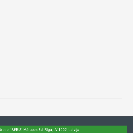
drese: "BĒBIS"
Mārupes 8d, Rīga, LV-1002, Latvija