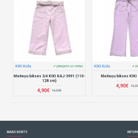
KIKI Kids
KIKI Kids
✔ pieejams uz vietas
✔ p
Meiteņu bikses 3/4 KIKI KAJ-3991 (110-
Meiteņu bikses KIKI
128 cm)
4,90€
15,0
4,90€
15,00€
MANS KONTS
INFOR