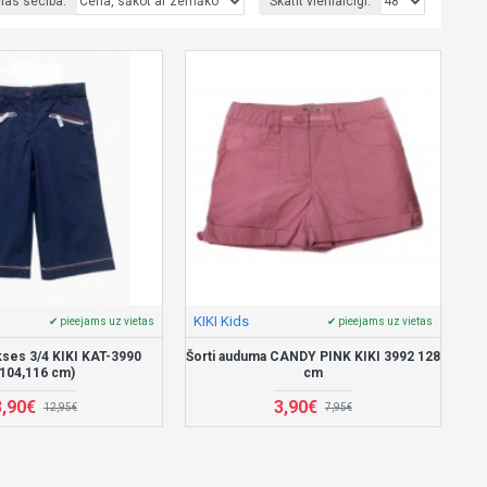
nas secība:
Skatīt vienlaicīgi:
KIKI Kids
✔ pieejams uz vietas
✔ pieejams uz vietas
kses 3/4 KIKI KAT-3990
Šorti auduma CANDY PINK KIKI 3992 128
(104,116 cm)
cm
3,90€
3,90€
12,95€
7,95€