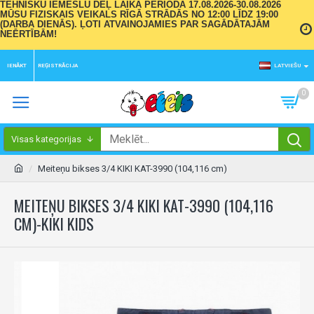
TEHNISKU IEMESLU DĒĻ LAIKA PERIODĀ 17.08.2026-30.08.2026
MŪSU FIZISKAIS VEIKALS RĪGĀ STRĀDĀS NO 12:00 LĪDZ 19:00
(DARBA DIENĀS). ĻOTI ATVAINOJAMIES PAR SAGĀDĀTAJĀM
NEĒRTĪBĀM!
IENĀKT
REĢISTRĀCIJA
LATVIEŠU
0
Visas kategorijas
Meiteņu bikses 3/4 KIKI KAT-3990 (104,116 cm)
MEITEŅU BIKSES 3/4 KIKI KAT-3990 (104,116
CM)-KIKI KIDS