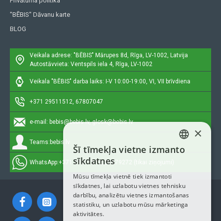
Privātuma politika
"BĒBIS" Dāvanu karte
BLOG
Veikala adrese: "BĒBIS"
Mārupes 8d, Rīga, LV-1002, Latvija
Autostāvvieta: Ventspils iela 4, Rīga, LV-1002
Veikala "BĒBIS" darba laiks: I-V 10:00-19:00, VI, VII brīvdiena
+371 29511512, 67807047
e-mail:
bebis@bebis.lv, glosk@bebis.lv
×
Teams:
bebis.lv
Šī tīmekļa vietne izmanto
LATVIAN
sīkdatnes
WhatsApp:
+371 29511512, 20579272 (tikai ziņojumi)
RUSSIAN
Mūsu tīmekļa vietnē tiek izmantoti
sīkdatnes, lai uzlabotu vietnes tehnisku
ENGLISH
darbību, analizētu vietnes izmantošanas
statistiku, un uzlabotu mūsu mārketinga
aktivitātes.