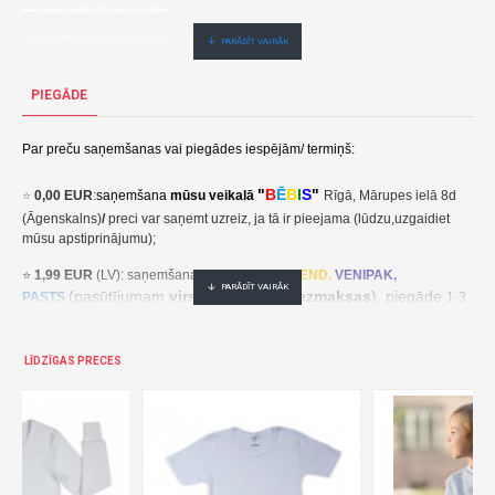
Meiteņu bikses 3/4 KIKI KAT-3990 (104,116 cm)-KIKI Kids
3,90€ veikalā "BĒBIS" Rīgā vai bebis.lv.Pieejams(-a).
Nopirkt Vasaras bikses KOLORINO LD117--par zemu cenu,ātri,ērti,bez gaidīšanas.Cenas no vairumtirgotāja.
PIEGĀDE
Par preču saņemšanas vai piegādes iespējām/ termiņš:
"
B
Ē
B
I
S
"
⭐
0,00 EUR
:
saņemšana
mūsu veikalā
Rīgā, Mārupes ielā 8d
(Āgenskalns)
/
preci var saņemt uzreiz, ja tā ir pieejama (lūdzu,uzgaidiet
mūsu apstiprinājumu);
⭐
1,99 EUR
(LV): saņemšana pakomātā
UNI
SEND,
VENIPAK,
(pasūtījumam
virs 30,00 EUR- bezmaksas
), piegāde
PASTS
1-3
darba dienu laikā;
⭐
2,49 EUR
(LT, EE): saņemšana pakomātā
UNI
SEND,
Udrop
,
LĪDZĪGAS PRECES
, piegāde
LPExpress
2-5 darba dienu laikā;
EE:
2,49 EUR kättesaamine pakiautomaadis UNISEND, Udrop,
kohaletoimetamine 2-5 tööpäeva jooksul;
LT: 2,49 EUR gavimas siuntų automate UNISEND, Udrop, LPExpress,
pristatymas per 2–5 darbo dienas;