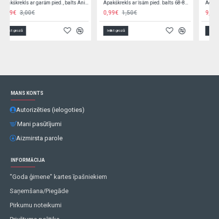
m pied., balts Animar 56996
Apakškrekls ar īsām pied. balts 68-80 cm 59720
Adīta jaciņa JOMAR 74 cm (17420)
0,99€
1,50€
9,90€
12,00€
Ielikt grozā
Ielikt grozā
MANS KONTS
Autorizēties (ielogoties)
Mani pasūtījumi
Aizmirsta parole
INFORMĀCIJA
"Goda ģimene" kartes īpašniekiem
Saņemšana/Piegāde
Pirkumu noteikumi