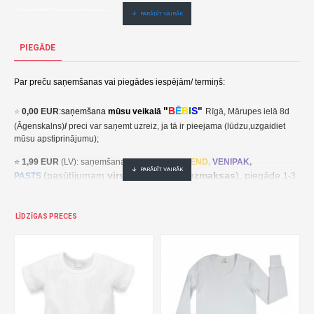
3,90€ veikalā "BĒBIS" Rīgā vai bebis.lv.Pieejams(-a).
Nopirkt Bikses-kombinezons 74 cm NICOL 8082 (22040)--par zemu cenu,ātri,ērti,bez gaidīšanas.Cenas no vairumtirgotāja.
PIEGĀDE
Par preču saņemšanas vai piegādes iespējām/ termiņš:
"
B
Ē
B
I
S
"
⭐
0,00 EUR
:
saņemšana
mūsu veikalā
Rīgā, Mārupes ielā 8d
(Āgenskalns)
/
preci var saņemt uzreiz, ja tā ir pieejama (lūdzu,uzgaidiet
mūsu apstiprinājumu);
⭐
1,99 EUR
(LV): saņemšana pakomātā
UNI
SEND,
VENIPAK,
(pasūtījumam
virs 30,00 EUR- bezmaksas
), piegāde
PASTS
1-3
darba dienu laikā;
⭐
2,49 EUR
(LT, EE): saņemšana pakomātā
UNI
SEND,
Udrop
,
LĪDZĪGAS PRECES
, piegāde
LPExpress
2-5 darba dienu laikā;
EE:
2,49 EUR kättesaamine pakiautomaadis UNISEND, Udrop,
kohaletoimetamine 2-5 tööpäeva jooksul;
LT: 2,49 EUR gavimas siuntų automate UNISEND, Udrop, LPExpress,
pristatymas per 2–5 darbo dienas;