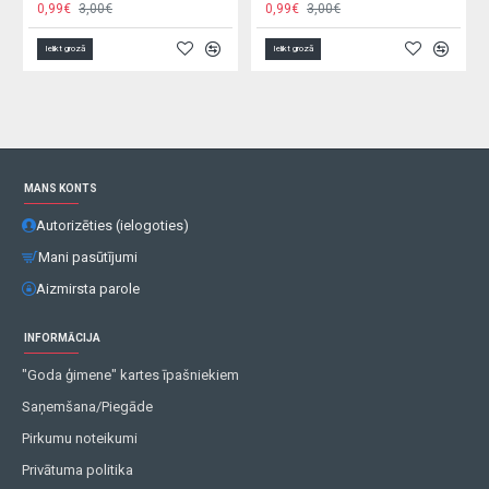
0,99€
1,50€
3,90€
6,00€
Ielikt grozā
Ielikt grozā
MANS KONTS
Autorizēties (ielogoties)
Mani pasūtījumi
Aizmirsta parole
INFORMĀCIJA
"Goda ģimene" kartes īpašniekiem
Saņemšana/Piegāde
Pirkumu noteikumi
Privātuma politika