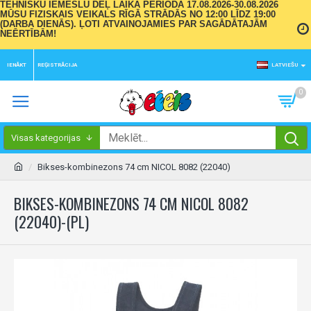
TEHNISKU IEMESLU DĒĻ LAIKA PERIODĀ 17.08.2026-30.08.2026
MŪSU FIZISKAIS VEIKALS RĪGĀ STRĀDĀS NO 12:00 LĪDZ 19:00
(DARBA DIENĀS). ĻOTI ATVAINOJAMIES PAR SAGĀDĀTAJĀM
NEĒRTĪBĀM!
IENĀKT
REĢISTRĀCIJA
LATVIEŠU
0
Visas kategorijas
Bikses-kombinezons 74 cm NICOL 8082 (22040)
BIKSES-KOMBINEZONS 74 CM NICOL 8082
(22040)-(PL)