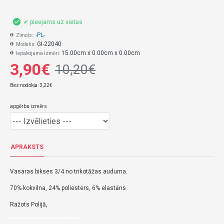
✔ pieejams uz vietas
-PL-
Zīmols::
GI-22040
Modelis:
15.00cm x 0.00cm x 0.00cm
Iepakojuma izmēri:
3,90€
10,20€
Bez nodokļa: 3,22€
apgērbu izmērs
APRAKSTS
Vasaras bikses 3/4 no trikotāžas auduma.
70% kokvilna, 24% poliesters, 6% elastāns
Ražots Polijā,
Bikses-kombinezons 74 cm NICOL 8082 (22040)-(PL)