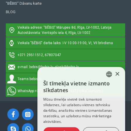
"BĒBIS" Dāvanu karte
BLOG
Veikala adrese: "BĒBIS"
Mārupes 8d, Rīga, LV-1002, Latvija
Autostāvvieta: Ventspils iela 4, Rīga, LV-1002
Veikala "BĒBIS" darba laiks: I-V 10:00-19:00, VI, VII brīvdiena
+371 29511512, 67807047
e-mail:
bebis@bebis.lv, glosk@bebis.lv
×
Teams:
bebis.lv
Šī tīmekļa vietne izmanto
LATVIAN
sīkdatnes
WhatsApp:
+371 29511512, 20579272 (tikai ziņojumi)
RUSSIAN
Mūsu tīmekļa vietnē tiek izmantoti
sīkdatnes, lai uzlabotu vietnes tehnisku
ENGLISH
darbību, analizētu vietnes izmantošanas
statistiku, un uzlabotu mūsu mārketinga
aktivitātes.