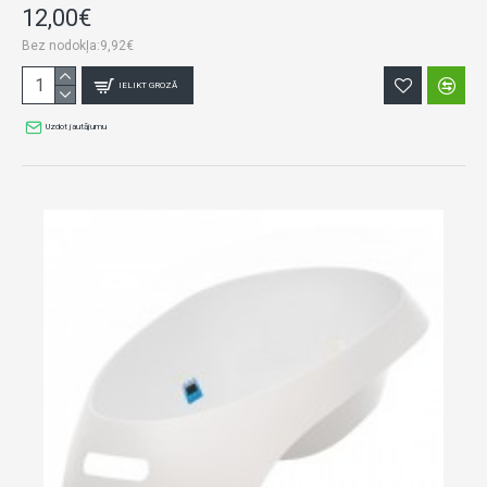
12,00€
Bez nodokļa:9,92€
IELIKT GROZĀ
Uzdot jautājumu