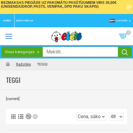
BEZMAKSAS PIEGĀDE UZ PAKOMĀTU PASŪTĪJUMIEM VIRS 30,00€
(UNISEND/UDROP, PASTS, VENIPAK, DPD PAKU SKAPIS)
IENĀKT
REĢISTRĀCIJA
LATVIEŠU
0
Visas kategorijas
Ražotājs
TEGGI
TEGGI
[current]
0