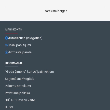
...saraksta beigas.
MANS KONTS
Autorizēties (ielogoties)
Mani pasūtījumi
Aizmirsta parole
INFORMĀCIJA
"Goda ģimene" kartes īpašniekiem
Saņemšana/Piegāde
Pirkumu noteikumi
Privātuma politika
"BĒBIS" Dāvanu karte
BLOG