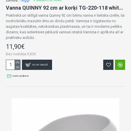
Zīmols::
Teggi
✔ pieejams uz vietas
Vanna QUINNY 92 cm ar korķi TG-220-118 white pearl
Praktiskā un stilīgā vanna Quinny 92 cm bērnu vanna ir lieliska izvēle, lai
nodrošinātu mazulim ērtu un drošu peldi. Vanniņa ir izgatavota no
augstas kvalitātes, netoksiskas plastmasas, un tai ir moderns pelēks
dizains, kas iederēsies jebkurā vannas istabā.Vanniņa ir aprīkota arī ar
praktisku aizbāz..
11,90€
Bez nodokļa:9,83€
IELIKT GROZĀ
Uzdot jautājumu