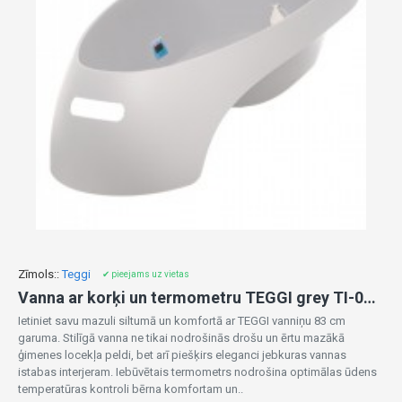
Zīmols::
Teggi
✔ pieejams uz vietas
Vanna ar korķi un termometru TEGGI grey TI-004-106
Ietiniet savu mazuli siltumā un komfortā ar TEGGI vanniņu 83 cm
garuma. Stilīgā vanna ne tikai nodrošinās drošu un ērtu mazākā
ģimenes locekļa peldi, bet arī piešķirs eleganci jebkuras vannas
istabas interjeram. Iebūvētais termometrs nodrošina optimālas ūdens
temperatūras kontroli bērna komfortam un..