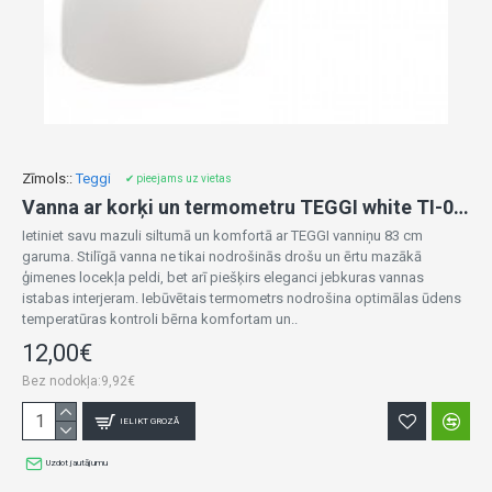
Zīmols::
Teggi
✔ pieejams uz vietas
Vanna ar korķi un termometru TEGGI white TI-004-103
Ietiniet savu mazuli siltumā un komfortā ar TEGGI vanniņu 83 cm
garuma. Stilīgā vanna ne tikai nodrošinās drošu un ērtu mazākā
ģimenes locekļa peldi, bet arī piešķirs eleganci jebkuras vannas
istabas interjeram. Iebūvētais termometrs nodrošina optimālas ūdens
temperatūras kontroli bērna komfortam un..
12,00€
Bez nodokļa:9,92€
IELIKT GROZĀ
Uzdot jautājumu