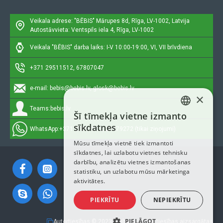
Veikala adrese: "BĒBIS"
Mārupes 8d, Rīga, LV-1002, Latvija
Autostāvvieta: Ventspils iela 4, Rīga, LV-1002
Veikala "BĒBIS" darba laiks: I-V 10:00-19:00, VI, VII brīvdiena
+371 29511512, 67807047
e-mail:
bebis@bebis.lv, glosk@bebis.lv
×
Teams:
bebis.lv
Šī tīmekļa vietne izmanto
LATVIAN
sīkdatnes
WhatsApp:
+371 29511512, 20579272 (tikai ziņojumi)
RUSSIAN
Mūsu tīmekļa vietnē tiek izmantoti
sīkdatnes, lai uzlabotu vietnes tehnisku
ENGLISH
darbību, analizētu vietnes izmantošanas
statistiku, un uzlabotu mūsu mārketinga
aktivitātes.
PIEKRĪTU
NEPIEKRĪTU
PIELĀGOT
Autortiesības © 2023, Bebis.lv, Visas tiesības aizsargātas