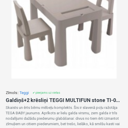
Zīmols::
Teggi
✔ pieejams uz vietas
Galdiņš+2 krēsliņi TEGGI MULTIFUN stone TI-011-177
Skaists un ērts bērnu mēbeļu komplekts. Šis ir slavenā poļu ražotāja
TEGA BABY jaunums. Aprīkots ar lielu galda virsmu, zem galda ir trīs
nodalījumi dažādu piederumu glabāšanai: divus no tiem ērti izmantot
zīmuļiem un citiem piederumiem, bet trešo, lielāko, kā smilšu kasti vai