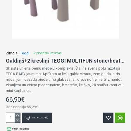
Zīmols::
Teggi
✔ pieejams uz vietas
Galdiņš+2 krēsliņi TEGGI MULTIFUN stone/heather/turquoise TI-011-179
Skaists un ērts bērnu mēbeļu komplekts. Šis ir slavenā poļu ražotāja
TEGA BABY jaunums. Aprīkots ar lielu galda virsmu, zem galda ir trīs
nodalījumi dažādu piederumu glabāšanai: divus no tiem ērti izmantot
zīmuļiem un citiem piederumiem, bet trešo, lielāko, kā smilšu kasti vai
mini konteiner..
66,90€
Bez nodokļa:55,29€
IELIKT GROZĀ
Uzdot jautājumu