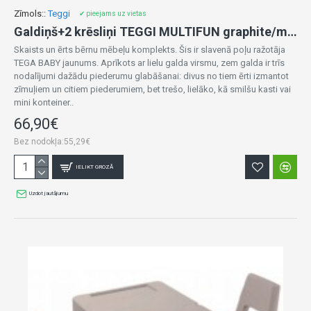
Zīmols::
Teggi
✔ pieejams uz vietas
Galdiņš+2 krēsliņi TEGGI MULTIFUN graphite/mustard TI-011-172
Skaists un ērts bērnu mēbeļu komplekts. Šis ir slavenā poļu ražotāja
TEGA BABY jaunums. Aprīkots ar lielu galda virsmu, zem galda ir trīs
nodalījumi dažādu piederumu glabāšanai: divus no tiem ērti izmantot
zīmuļiem un citiem piederumiem, bet trešo, lielāko, kā smilšu kasti vai
mini konteiner..
66,90€
Bez nodokļa:55,29€
IELIKT GROZĀ
Uzdot jautājumu