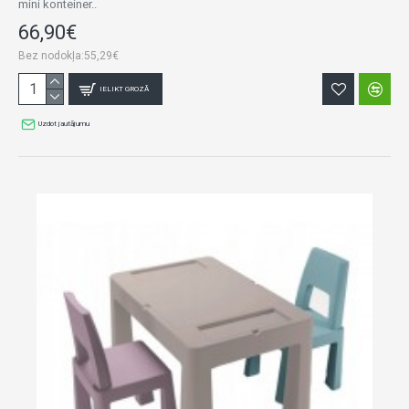
mini konteiner..
66,90€
Bez nodokļa:55,29€
IELIKT GROZĀ
Uzdot jautājumu