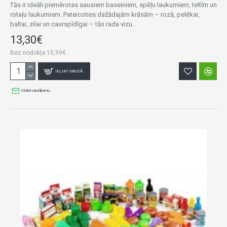
Tās ir ideāli piemērotas sausiem baseiniem, spēļu laukumiem, teltīm un
rotaļu laukumiem. Pateicoties dažādajām krāsām – rozā, pelēkai,
baltai, zilai un caurspīdīgai – tās rada vizu..
13,30€
Bez nodokļa:10,99€
IELIKT GROZĀ
Uzdot jautājumu