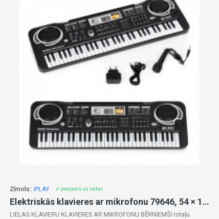
Zīmols::
iPLAY
✔ pieejams uz vietas
Elektriskās klavieres ar mikrofonu 79646, 54 × 17,5 cm, 61 taustiņš
LIELAS KLAVIERU KLAVIERES AR MIKROFONU BĒRNIEMŠī rotaļu