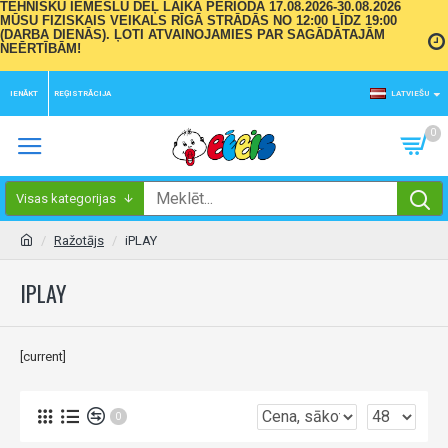
TEHNISKU IEMESLU DĒĻ LAIKA PERIODĀ 17.08.2026-30.08.2026
MŪSU FIZISKAIS VEIKALS RĪGĀ STRĀDĀS NO 12:00 LĪDZ 19:00
(DARBA DIENĀS). ĻOTI ATVAINOJAMIES PAR SAGĀDĀTAJĀM
NEĒRTĪBĀM!
IENĀKT
REĢISTRĀCIJA
LATVIEŠU
0
Visas kategorijas
Ražotājs
iPLAY
IPLAY
[current]
0