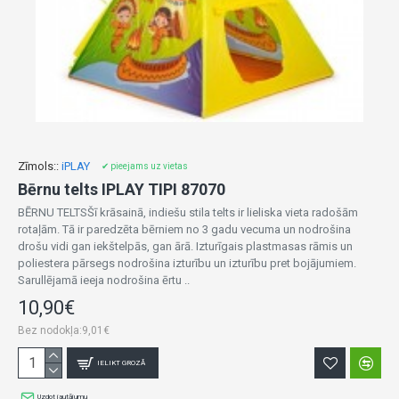
Zīmols::
iPLAY
✔ pieejams uz vietas
Bērnu telts IPLAY TIPI 87070
BĒRNU TELTSŠī krāsainā, indiešu stila telts ir lieliska vieta radošām
rotaļām. Tā ir paredzēta bērniem no 3 gadu vecuma un nodrošina
drošu vidi gan iekštelpās, gan ārā. Izturīgais plastmasas rāmis un
poliestera pārsegs nodrošina izturību un izturību pret bojājumiem.
Sarullējamā ieeja nodrošina ērtu ..
10,90€
Bez nodokļa:9,01€
IELIKT GROZĀ
Uzdot jautājumu