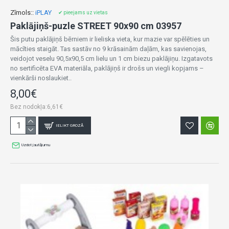
Zīmols::
iPLAY
✔ pieejams uz vietas
Paklājiņš-puzle STREET 90x90 cm 03957
Šis putu paklājiņš bērniem ir lieliska vieta, kur mazie var spēlēties un
mācīties staigāt. Tas sastāv no 9 krāsainām daļām, kas savienojas,
veidojot veselu 90,5x90,5 cm lielu un 1 cm biezu paklājiņu. Izgatavots
no sertificēta EVA materiāla, paklājiņš ir drošs un viegli kopjams –
vienkārši noslaukiet..
8,00€
Bez nodokļa:6,61€
IELIKT GROZĀ
Uzdot jautājumu