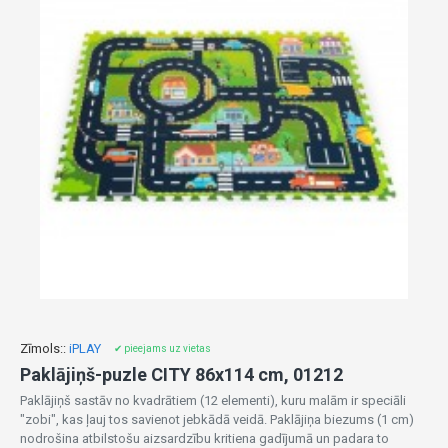
Zīmols::
iPLAY
✔ pieejams uz vietas
Paklājiņš-puzle CITY 86x114 cm, 01212
Paklājiņš sastāv no kvadrātiem (12 elementi), kuru malām ir speciāli
"zobi", kas ļauj tos savienot jebkādā veidā. Paklājiņa biezums (1 cm)
nodrošina atbilstošu aizsardzību kritiena gadījumā un padara to