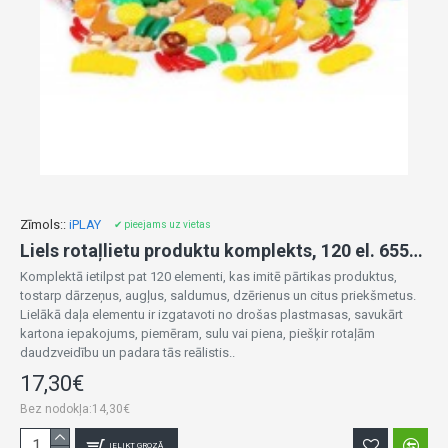
Zīmols::
iPLAY
✔ pieejams uz vietas
Liels rotaļlietu produktu komplekts, 120 el. 65517
Komplektā ietilpst pat 120 elementi, kas imitē pārtikas produktus,
tostarp dārzeņus, augļus, saldumus, dzērienus un citus priekšmetus.
Lielākā daļa elementu ir izgatavoti no drošas plastmasas, savukārt
kartona iepakojums, piemēram, sulu vai piena, piešķir rotaļām
daudzveidību un padara tās reālistis..
17,30€
Bez nodokļa:14,30€
IELIKT GROZĀ