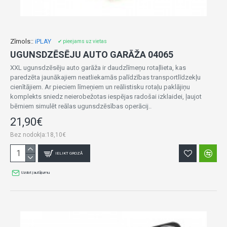
Zīmols::
iPLAY
✔ pieejams uz vietas
UGUNSDZĒSĒJU AUTO GARĀŽA 04065
XXL ugunsdzēsēju auto garāža ir daudzlīmeņu rotaļlieta, kas
paredzēta jaunākajiem neatliekamās palīdzības transportlīdzekļu
cienītājiem. Ar pieciem līmeņiem un reālistisku rotaļu paklājiņu
komplekts sniedz neierobežotas iespējas radošai izklaidei, ļaujot
bērniem simulēt reālas ugunsdzēsības operācij..
21,90€
Bez nodokļa:18,10€
IELIKT GROZĀ
Uzdot jautājumu