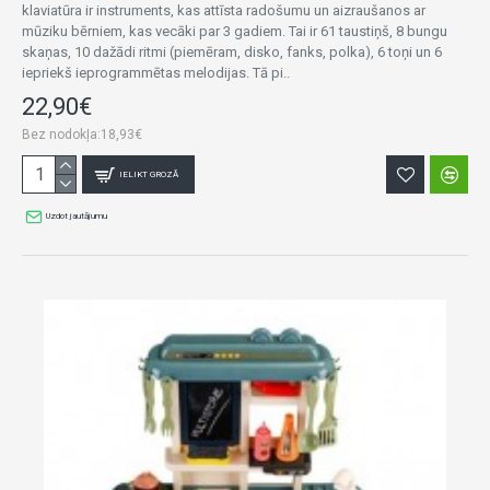
klaviatūra ir instruments, kas attīsta radošumu un aizraušanos ar
mūziku bērniem, kas vecāki par 3 gadiem. Tai ir 61 taustiņš, 8 bungu
skaņas, 10 dažādi ritmi (piemēram, disko, fanks, polka), 6 toņi un 6
iepriekš ieprogrammētas melodijas. Tā pi..
22,90€
Bez nodokļa:18,93€
IELIKT GROZĀ
Uzdot jautājumu