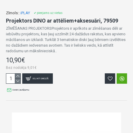
Zīmols::
iPLAY
✔ pieejams uz vietas
Projektors DINO ar attēliem+aksesuāri, 79509
ZĪMĒŠANAS PROJEKTORSProjektors ir aprīkots ar zīmēšanas dēli ar
iebūvētu projektoru, kas ļauj uzzīmēt 24 dažādus rakstus, kas apvieno
mācīšanos un izklaidi. Turklāt 3 tematiskie diski ļauj bērniem izvēlēties
no dažādiem iedvesmas avotiem. Tas ir lielisks veids, kā attīstīt
radošumu un mākslinieciskā..
10,90€
Bez nodokļa:9,01€
IELIKT GROZĀ
Uzdot jautājumu