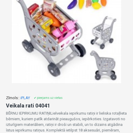
Zīmols::
iPLAY
✔ pieejams uz vietas
Veikala rati 04041
BĒRNU IEPIRKUMU RATIŅILielveikala iepirkumu ratiņi ir lieliska rotaļlieta
bērniem, kuriem patīk atdarināt pieaugušos, iepērkoties. Izgatavoti no
izturīgiem materiāliem, ratiņi ir droši un stabili, un to dizains atgādina
īstus iepirkumu ratiņus. Komplektā ietilpst 18 aksesuāri, piemēram,