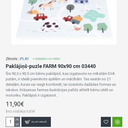
Zīmols::
iPLAY
✔ pieejams uz vietas
Paklājiņš-puzle FARM 90x90 cm 03440
Šis 90,5 x 90,5 cm bērnu paklājiņš, kas izgatavots no mīkstām EVA
putām, ir ideāli piemērots spēlēm un mācībām. Tas sastāv no 21
detaļām, kuras var viegli kombinēt, lai izveidotu dažādas formas un
rakstus. Krāsainas fermas ilustrācijas palīdz attīstīt bērnu iztēli un
motoriku. Paklājiņš ir izgatavot..
11,90€
Bez nodokļa:9,83€
IELIKT GROZĀ