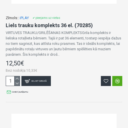
Zīmols::
iPLAY
✔ pieejams uz vietas
Liels trauku komplekts 36 el. (70285)
VIRTUVES TRAUKU/GRILĒŠANAS KOMPLEKTSGrila komplekts ir
lieliska rotaļlieta bērniem. Tajā ir pat 36 elementi, tostarp iespēja dažus
no tiem sagriezt, kas attīsta roku prasmes. Tas ir ideāls komplekts, lai
papildinātu rotaļu virtuves un ļautu bērniem spēlēties kā maziem
pavāriem. Šis komplekts ir droš..
12,50€
Bez nodokļa:10,33€
IELIKT GROZĀ
Uzdot jautājumu