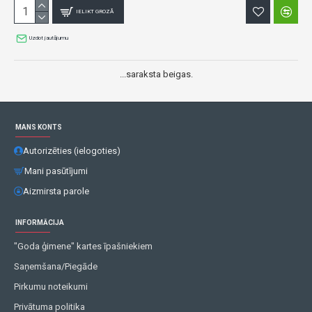
IELIKT GROZĀ
Uzdot jautājumu
...saraksta beigas.
MANS KONTS
Autorizēties (ielogoties)
Mani pasūtījumi
Aizmirsta parole
INFORMĀCIJA
"Goda ģimene" kartes īpašniekiem
Saņemšana/Piegāde
Pirkumu noteikumi
Privātuma politika