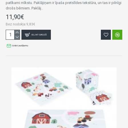
patīkami mīkstu. Paklājiņam ir īpaša pretslīdes tekstūra, un tas ir pilnīgi
drošs bērniem. Paklāj..
11,90€
Bez nodokļa:9,83€
IELIKT GROZĀ
Uzdot jautājumu