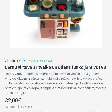
Zīmols::
iPLAY
✔ pieejams uz vietas
Bērnu virtuve ar tvaika un ūdens funkcijām 70193
Rotaļu virtuve ir ideāli piemērota bērniem, kas vecāki par 3 gadiem.
Virtuves dizains ir vērsts uz maksimālu reālismu – īstu virtuves ierīču
imitācija, stilīgas detaļas un kompakta konstrukcija, kas ļauj vairākiem
bērniem spēlēties kopā. Komplektā ietilpst līdz 46 elementiem, tostarp
krāsaini augļi ..
32,00€
Bez nodokļa:26,45€