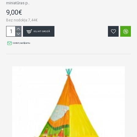
miniatūras p..
9,00€
Bez nodokļa:7,44€
IELIKT GROZĀ
Uzdot jautājumu