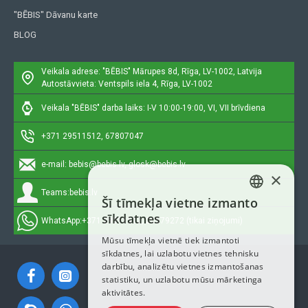
"BĒBIS" Dāvanu karte
BLOG
Veikala adrese: "BĒBIS"
Mārupes 8d, Rīga, LV-1002, Latvija
Autostāvvieta: Ventspils iela 4, Rīga, LV-1002
Veikala "BĒBIS" darba laiks: I-V 10:00-19:00, VI, VII brīvdiena
+371 29511512, 67807047
e-mail:
bebis@bebis.lv, glosk@bebis.lv
×
Teams:
bebis.lv
Šī tīmekļa vietne izmanto
LATVIAN
sīkdatnes
WhatsApp:
+371 29511512, 20579272 (tikai ziņojumi)
RUSSIAN
Mūsu tīmekļa vietnē tiek izmantoti
sīkdatnes, lai uzlabotu vietnes tehnisku
ENGLISH
darbību, analizētu vietnes izmantošanas
statistiku, un uzlabotu mūsu mārketinga
aktivitātes.