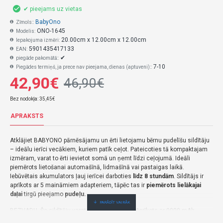
✔ pieejams uz vietas
BabyOno
Zīmols::
ONO-1645
Modelis:
20.00cm x 12.00cm x 12.00cm
Iepakojuma izmēri:
5901435417133
EAN:
✔
piegāde pakomātā::
7-10
Piegādes termiņš, ja prece nav pieejama, dienas (aptuveni)::
42,90€
46,90€
Bez nodokļa: 35,45€
APRAKSTS
Atklājiet BABYONO pārnēsājamu un ērti lietojamu bērnu pudelīšu sildītāju
– ideālu ierīci vecākiem, kuriem patīk ceļot.
Pateicoties tā kompaktajam
izmēram, varat to ērti ievietot somā un ņemt līdzi ceļojumā.
Ideāli
piemērots lietošanai automašīnā, lidmašīnā vai pastaigas laikā.
Iebūvētais akumulators ļauj ierīcei darboties
līdz 8 stundām
.
Sildītājs ir
aprīkots ar 5 maināmiem adapteriem, tāpēc tas ir
piemērots lielākajai
daļai
tirgū pieejamo
pudeļu.
BEZVADU.
Šo sildītāju varat ņemt līdzi jebkur.
Aprīkots ar 9000 mAh
akumulatoru, kas ļauj ierīcei darboties līdz pat 8 stundām.