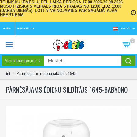
TEHNISKU IEMESLU DĒĻ LAIKA PERIODĀ 17.08.2026-30.08.2026
MŪSU FIZISKAIS VEIKALS RĪGĀ STRĀDĀS NO 12:00 LĪDZ 19:00
(DARBA DIENĀS). ĻOTI ATVAINOJAMIES PAR SAGĀDĀTAJĀM
NEĒRTĪBĀM!
IENĀKT
REĢISTRĀCIJA
LATVIEŠU
0
Visas kategorijas
Pārnēsājams ēdienu sildītājs 1645
PĀRNĒSĀJAMS ĒDIENU SILDĪTĀJS 1645-BABYONO