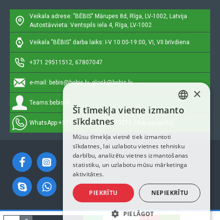
Veikala adrese: "BĒBIS"
Mārupes 8d, Rīga, LV-1002, Latvija
Autostāvvieta: Ventspils iela 4, Rīga, LV-1002
Veikala "BĒBIS" darba laiks: I-V 10:00-19:00, VI, VII brīvdiena
Pārnēsājams ēdienu sildītājs 1645-Babyono
42,90€ veikalā "BĒBIS" Rīgā vai bebis.lv.Pieejams(-a).
+371 29511512, 67807047
Nopirkt Pārnēsājams ēdienu sildītājs 1645-5901435417133-par zemu cenu,ātri,ērti,bez gaidīšanas.Cenas no vairumtirgotāja.
e-mail:
bebis@bebis.lv, glosk@bebis.lv
×
Teams:
bebis.lv
Šī tīmekļa vietne izmanto
LATVIAN
sīkdatnes
WhatsApp:
+371 29511512, 20579272 (tikai ziņojumi)
RUSSIAN
Mūsu tīmekļa vietnē tiek izmantoti
sīkdatnes, lai uzlabotu vietnes tehnisku
ENGLISH
darbību, analizētu vietnes izmantošanas
statistiku, un uzlabotu mūsu mārketinga
aktivitātes.
PIEKRĪTU
NEPIEKRĪTU
PIELĀGOT
Autortiesības © 2023, Bebis.lv, Visas tiesības aizsargātas