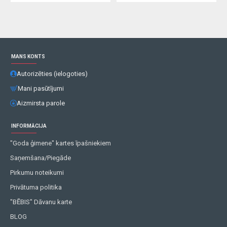
MANS KONTS
Autorizēties (ielogoties)
Mani pasūtījumi
Aizmirsta parole
INFORMĀCIJA
"Goda ģimene" kartes īpašniekiem
Saņemšana/Piegāde
Pirkumu noteikumi
Privātuma politika
"BĒBIS" Dāvanu karte
BLOG