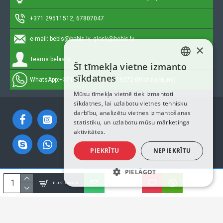
+371 29511512, 67807047
e-mail:
bebis@bebis.lv, glosk@bebis.lv
×
Teams:
bebis.lv
Šī tīmekļa vietne izmanto
LATVIAN
sīkdatnes
WhatsApp:
+371 29511512, 20579272 (tikai ziņojumi)
RUSSIAN
Mūsu tīmekļa vietnē tiek izmantoti
sīkdatnes, lai uzlabotu vietnes tehnisku
ENGLISH
darbību, analizētu vietnes izmantošanas
statistiku, un uzlabotu mūsu mārketinga
aktivitātes.
PIEKRĪTU
NEPIEKRĪTU
PIELĀGOT
Autortiesības © 2023, Bebis.lv, Visas tiesības aizsargātas
IELIKT GROZĀ