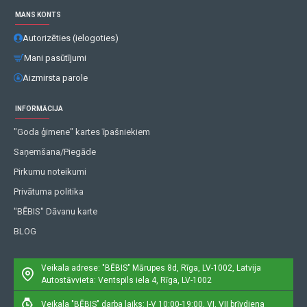
MANS KONTS
Autorizēties (ielogoties)
Mani pasūtījumi
Aizmirsta parole
INFORMĀCIJA
"Goda ģimene" kartes īpašniekiem
Saņemšana/Piegāde
Pirkumu noteikumi
Privātuma politika
"BĒBIS" Dāvanu karte
BLOG
Veikala adrese: "BĒBIS"
Mārupes 8d, Rīga, LV-1002, Latvija
Autostāvvieta: Ventspils iela 4, Rīga, LV-1002
Veikala "BĒBIS" darba laiks: I-V 10:00-19:00, VI, VII brīvdiena