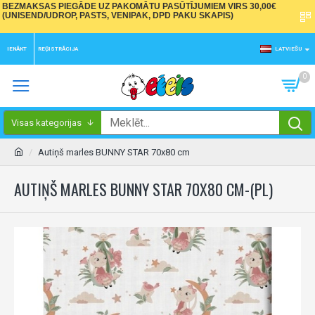
BEZMAKSAS PIEGĀDE UZ PAKOMĀTU PASŪTĪJUMIEM VIRS 30,00€
(UNISEND/UDROP, PASTS, VENIPAK, DPD PAKU SKAPIS)
IENĀKT
REĢISTRĀCIJA
LATVIEŠU
0
Visas kategorijas
Autiņš marles BUNNY STAR 70x80 cm
AUTIŅŠ MARLES BUNNY STAR 70X80 CM-(PL)