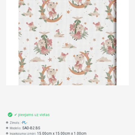
✔ pieejams uz vietas
-PL-
Zīmols::
SAD-B2.BS
Modelis:
15.00cm x 15.00cm x 1.00cm
Iepakojuma izmēri: