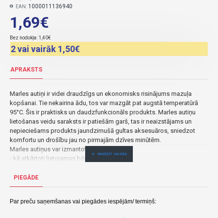
1000011136940
EAN:
1,69€
Bez nodokļa: 1,40€
2 vai vairāk 1,50€
APRAKSTS
Marles autiņi ir videi draudzīgs un ekonomisks risinājums mazuļa
kopšanai. Tie nekairina ādu, tos var mazgāt pat augstā temperatūrā
95°C. Šis ir praktisks un daudzfunkcionāls produkts. Marles autiņu
lietošanas veidu saraksts ir patiešām garš, tas ir neaizstājams un
nepieciešams produkts jaundzimušā gultas aksesuāros, sniedzot
komfortu un drošību jau no pirmajām dzīves minūtēm.
Marles autiņus var izmantot:
- kā atkārtoti lietojamas bērnu autiņbiksītes;
- kā dvieļus, mazuļa maigās ādas noslaucīšanai, mutes noslaucīšanai
barošanas laikā;
PIEGĀDE
- kā vecāku drēbju aizsardzība atraugu gadījumā;
- kā paliktnis pārģērbjoties, piemēram, ceļojot;
Par preču saņemšanas vai piegādes iespējām/ termiņš:
- roku un mutes noslaucīšanai, mēģinot barot cietu barību (arī kā
priekšautiņu uz kakla);