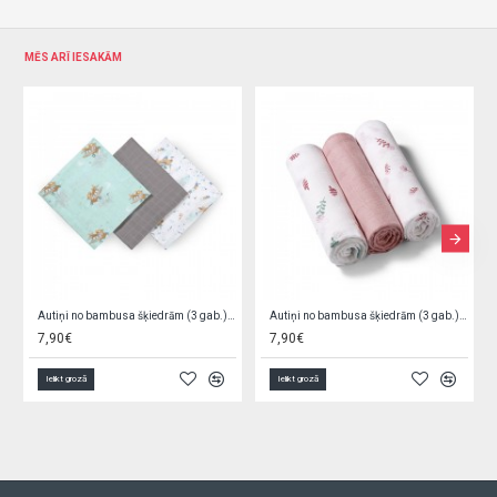
MĒS ARĪ IESAKĀM
Autiņi no bambusa šķiedrām (3 gab.) 397/14
Autiņi no bambusa šķiedrām (3 gab.) BabyOno 397/09
7,90€
7,90€
ozā
Ielikt grozā
Ielikt grozā