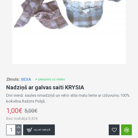
Zīmols::
BEXA
✔ pieejams uz vietas
Nadziņš ar galvas saiti KRYSIA
Divi vienā: saules nmadziņš un retro stila matu lente ar izšuvumu.100%
kokvilna.Ražots Polijā...
1,00€
5,00€
Bez nodokļa:0,83€
IELIKT GROZĀ