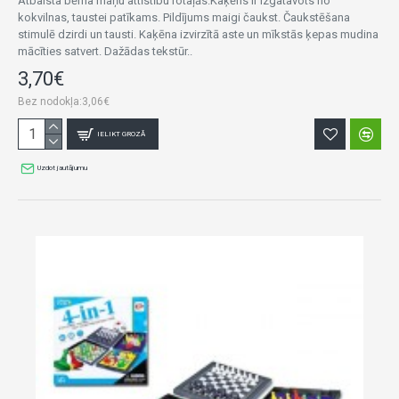
Atbalsta bērna maņu attīstību rotaļās.Kaķēns ir izgatavots no
kokvilnas, taustei patīkams. Pildījums maigi čaukst. Čaukstēšana
stimulē dzirdi un tausti. Kaķēna izvirzītā aste un mīkstās ķepas mudina
mācīties satvert. Dažādas tekstūr..
3,70€
Bez nodokļa:3,06€
IELIKT GROZĀ
Uzdot jautājumu