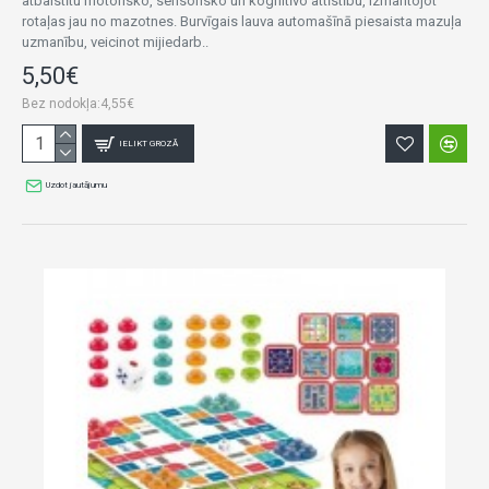
atbalstītu motorisko, sensorisko un kognitīvo attīstību, izmantojot
rotaļas jau no mazotnes. Burvīgais lauva automašīnā piesaista mazuļa
uzmanību, veicinot mijiedarb..
5,50€
Bez nodokļa:4,55€
IELIKT GROZĀ
Uzdot jautājumu