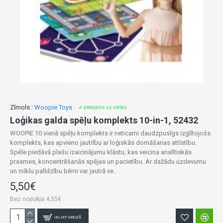
Zīmols::
Woopie Toys
✔ pieejams uz vietas
Loģikas galda spēļu komplekts 10-in-1, 52432
WOOPIE 10 vienā spēļu komplekts ir neticami daudzpusīgs izglītojošs
komplekts, kas apvieno jautrību ar loģiskās domāšanas attīstību.
Spēle piedāvā plašu izaicinājumu klāstu, kas veicina analītiskās
prasmes, koncentrēšanās spējas un pacietību. Ar dažādu uzdevumu
un mīklu palīdzību bērni var jautrā ve..
5,50€
Bez nodokļa:4,55€
IELIKT GROZĀ