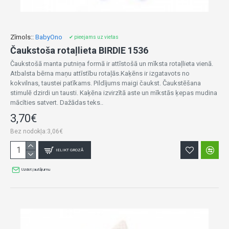
Zīmols::
BabyOno
✔ pieejams uz vietas
Čaukstoša rotaļlieta BIRDIE 1536
Čaukstošā manta putniņa formā ir attīstošā un mīksta rotaļlieta vienā.
Atbalsta bērna maņu attīstību rotaļās.Kaķēns ir izgatavots no
kokvilnas, taustei patīkams. Pildījums maigi čaukst. Čaukstēšana
stimulē dzirdi un tausti. Kaķēna izvirzītā aste un mīkstās ķepas mudina
mācīties satvert. Dažādas teks..
3,70€
Bez nodokļa:3,06€
IELIKT GROZĀ
Uzdot jautājumu