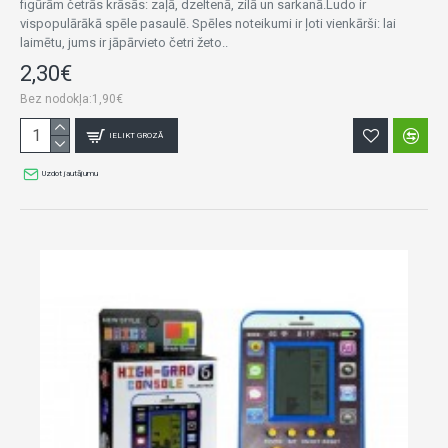
figūrām četrās krāsās: zaļā, dzeltenā, zilā un sarkanā.Ludo ir
vispopulārākā spēle pasaulē. Spēles noteikumi ir ļoti vienkārši: lai
laimētu, jums ir jāpārvieto četri žeto..
2,30€
Bez nodokļa:1,90€
IELIKT GROZĀ
Uzdot jautājumu