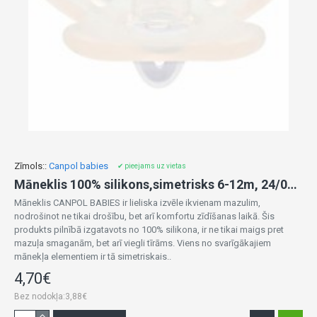
Zīmols::
Canpol babies
✔ pieejams uz vietas
Māneklis 100% silikons,simetrisks 6-12m, 24/002 white
Māneklis CANPOL BABIES ir lieliska izvēle ikvienam mazulim,
nodrošinot ne tikai drošību, bet arī komfortu zīdīšanas laikā. Šis
produkts pilnībā izgatavots no 100% silikona, ir ne tikai maigs pret
mazuļa smaganām, bet arī viegli tīrāms. Viens no svarīgākajiem
mānekļa elementiem ir tā simetriskais..
4,70€
Bez nodokļa:3,88€