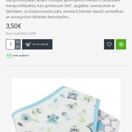
transportlīdzekļu fanam! Policijas automašīna Overturn ir dinamisks
transportlīdzeklis, kas griežas par 360°, apgāžas, sastopoties ar
šķēršļiem, un turpina braukt pats, sniedzot bērnam daudz aizrautības
un aizraujošas izklaides.Automašīna ..
3,50€
Bez nodokļa:2,89€
IELIKT GROZĀ
Uzdot jautājumu