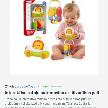
Zīmols::
Woopie Toys
✔ pieejams uz vietas
Interaktīva rotaļu automašīna ar tālvadības pulti un atslēgām 56324
Krāsainā un interaktīvā muzikālā rotaļlieta ar tālvadības pulti un
atslēgām ir lieliska izvēle ikvienam mazulim! Tā ir izstrādāta, lai