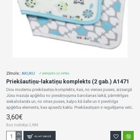
Zīmols::
AKUKU
✔ pieejams uz vietas
Priekšautiņu-lakatiņu komplekts (2 gab.) A1471
Divu modernu priekšautiņu komplekts, kas, no vienas puses, aizsargā
Jūsu mazuļa apģērbu no piesārņojuma barošanas laikā, pārmērīgas
siekalošanās un, no otras puses, kalpo kā šalle un ir pievilcīgs
apģērba elements, kas apsedz kaklu. Priekšautiņam ir regulējama velc..
3,60€
Bez nodokļa:2,98€
IELIKT GROZĀ