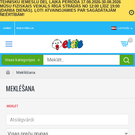
TEHNISKU IEMESLU DĒĻ LAIKA PERIODĀ 17.08.2026-30.08.2026
MŪSU FIZISKAIS VEIKALS RĪGĀ STRĀDĀS NO 12:00 LĪDZ 19:00
(DARBA DIENĀS). ĻOTI ATVAINOJAMIES PAR SAGĀDĀTAJĀM
NEĒRTĪBĀM!
IENĀKT
REĢISTRĀCIJA
LATVIEŠU
0
Visas kategorijas
Meklēšana
MEKLĒŠANA
MEKLĒT