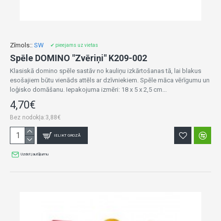
Zīmols::
SW
✔ pieejams uz vietas
Spēle DOMINO "Zvēriņi" K209-002
Klasiskā domino spēle sastāv no kauliņu izkārtošanas tā, lai blakus
esošajiem būtu vienāds attēls ar dzīvniekiem. Spēle māca vērīgumu un
loģisko domāšanu. Iepakojuma izmēri: 18 x 5 x 2,5 cm...
4,70€
Bez nodokļa:3,88€
IELIKT GROZĀ
Uzdot jautājumu