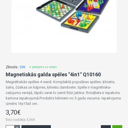
Zīmols::
SW
✔ pieejams uz vietas
Magnetiskās galda spēles "4in1" Q10160
Magnētiskās spēles 4 vienā. Komplektā populāras spēles: ķīnietis,
šahs, čūskas un kāpnes, ķīniešu dambrete. Spēle ir magnētiska-
ceļojumu versijā, tāpēc varat to ņemt līdzi jebkur. Rotaļlieta ir iepakota
kartona iepakojumā.Produkts bērniem no 3 gadu vecuma. Iepakojuma
izmērs 16x15x3 cm..
3,70€
Bez nodokļa:3,06€