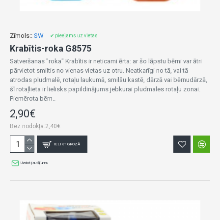
Zīmols::
SW
✔ pieejams uz vietas
Krabītis-roka G8575
Satveršanas "roka" Krabītis ir neticami ērta: ar šo lāpstu bērni var ātri
pārvietot smiltis no vienas vietas uz otru. Neatkarīgi no tā, vai tā
atrodas pludmalē, rotaļu laukumā, smilšu kastē, dārzā vai bērnudārzā,
šī rotaļlieta ir lielisks papildinājums jebkurai pludmales rotaļu zonai.
Piemērota bērn..
2,90€
Bez nodokļa:2,40€
IELIKT GROZĀ
Uzdot jautājumu