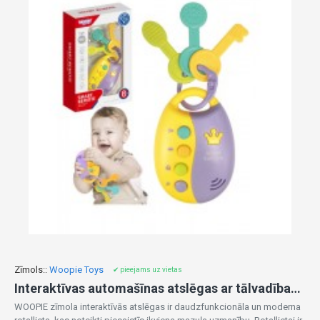
Zīmols::
Woopie Toys
✔ pieejams uz vietas
Interaktīvas automašīnas atslēgas ar tālvadības pulti 2-in-1 47665
WOOPIE zīmola interaktīvās atslēgas ir daudzfunkcionāla un moderna