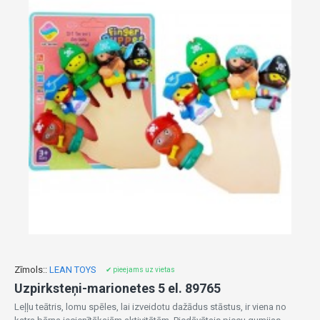
Zīmols::
LEAN TOYS
✔ pieejams uz vietas
Uzpirksteņi-marionetes 5 el. 89765
Leļļu teātris, lomu spēles, lai izveidotu dažādus stāstus, ir viena no