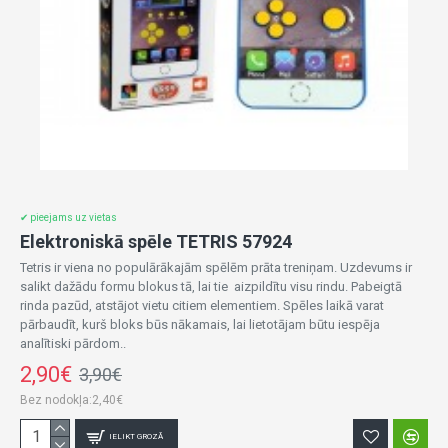
✔ pieejams uz vietas
Elektroniskā spēle TETRIS 57924
Tetris ir viena no populārākajām spēlēm prāta treniņam. Uzdevums ir
salikt dažādu formu blokus tā, lai tie aizpildītu visu rindu. Pabeigtā
rinda pazūd, atstājot vietu citiem elementiem. Spēles laikā varat
pārbaudīt, kurš bloks būs nākamais, lai lietotājam būtu iespēja
analītiski pārdom..
2,90€
3,90€
Bez nodokļa:2,40€
IELIKT GROZĀ