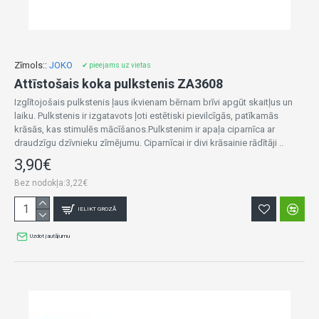
Zīmols::
JOKO
✔ pieejams uz vietas
Attīstošais koka pulkstenis ZA3608
Izglītojošais pulkstenis ļaus ikvienam bērnam brīvi apgūt skaitļus un
laiku. Pulkstenis ir izgatavots ļoti estētiski pievilcīgās, patīkamās
krāsās, kas stimulēs mācīšanos.Pulkstenim ir apaļa ciparnīca ar
draudzīgu dzīvnieku zīmējumu. Ciparnīcai ir divi krāsainie rādītāji ..
3,90€
Bez nodokļa:3,22€
IELIKT GROZĀ
Uzdot jautājumu