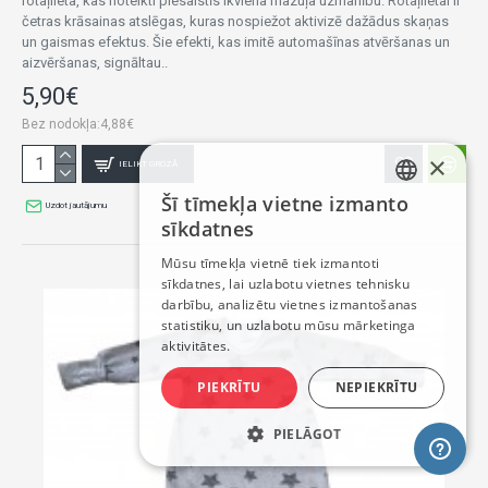
rotaļlieta, kas noteikti piesaistīs ikviena mazuļa uzmanību. Rotaļlietai ir
četras krāsainas atslēgas, kuras nospiežot aktivizē dažādus skaņas
un gaismas efektus. Šie efekti, kas imitē automašīnas atvēršanas un
aizvēršanas, signāltau..
5,90€
Bez nodokļa:4,88€
×
IELIKT GROZĀ
Šī tīmekļa vietne izmanto
Uzdot jautājumu
LATVIAN
sīkdatnes
RUSSIAN
Mūsu tīmekļa vietnē tiek izmantoti
sīkdatnes, lai uzlabotu vietnes tehnisku
ENGLISH
darbību, analizētu vietnes izmantošanas
statistiku, un uzlabotu mūsu mārketinga
aktivitātes.
PIEKRĪTU
NEPIEKRĪTU
PIELĀGOT