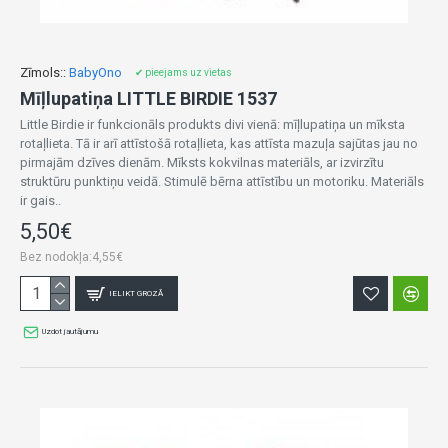
Zīmols::
BabyOno
✔ pieejams uz vietas
Mīļlupatiņa LITTLE BIRDIE 1537
Little Birdie ir funkcionāls produkts divi vienā: mīļlupatiņa un mīksta
rotaļlieta. Tā ir arī attīstošā rotaļlieta, kas attīsta mazuļa sajūtas jau no
pirmajām dzīves dienām. Mīksts kokvilnas materiāls, ar izvirzītu
struktūru punktiņu veidā. Stimulē bērna attīstību un motoriku. Materiāls
ir gais..
5,50€
Bez nodokļa:4,55€
IELIKT GROZĀ
Uzdot jautājumu