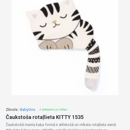
Zīmols::
BabyOno
✔ pieejams uz vietas
Čaukstoša rotaļlieta KITTY 1535
Čaukstošā manta kaķa formā ir attīstošā un mīksta rotaļlieta vienā.