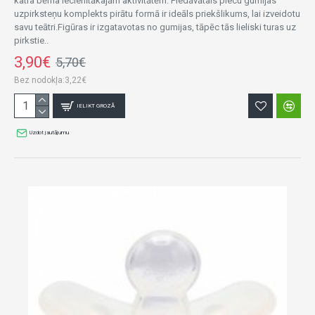
katra bērna iecienītākajām aktivitātēm. Piedāvātais piecu gumijas
uzpirksteņu komplekts pirātu formā ir ideāls priekšlikums, lai izveidotu
savu teātri.Figūras ir izgatavotas no gumijas, tāpēc tās lieliski turas uz
pirkstie..
3,90€
5,70€
Bez nodokļa:3,22€
IELIKT GROZĀ
Uzdot jautājumu