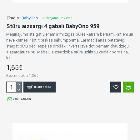
Zīmols::
BabyOno
✔ pieejams uz vietas
Stūru aizsargi 4 gabali BabyOno 959
Mēģinājums staigāt vienam ir milzīgas pūles katram bērnam. Kritieni un
neveiksmes ir ļoti tipiskas sākumposmā. Lai mācīšanās patstāvīgi
staigāt būtu pēc iespējas drošāk, ir vērts izveidot bērnam draudzīgu,
aizsargātu telpu. Mēbeļu aizsardzība stūra uzliktņu veidā nodrošina,
ka l..
1,65€
Bez nodokļa:1,36€
IELIKT GROZĀ
Uzdot jautājumu