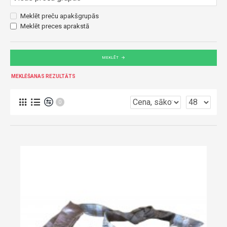
Meklēt preču apakšgrupās
Meklēt preces aprakstā
MEKLĒT
MEKLĒŠANAS REZULTĀTS
0