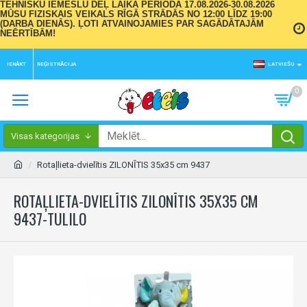
TEHNISKU IEMESLU DĒĻ LAIKA PERIODĀ 17.08.2026-30.08.2026
MŪSU FIZISKAIS VEIKALS RĪGĀ STRĀDĀS NO 12:00 LĪDZ 19:00
(DARBA DIENĀS). ĻOTI ATVAINOJAMIES PAR SAGĀDĀTAJĀM
NEĒRTĪBĀM!
IENĀKT
REĢISTRĀCIJA
LATVIEŠU
0
Visas kategorijas
Rotaļlieta-dvielītis ZILONĪTIS 35x35 cm 9437
ROTAĻLIETA-DVIELĪTIS ZILONĪTIS 35X35 CM
9437-TULILO