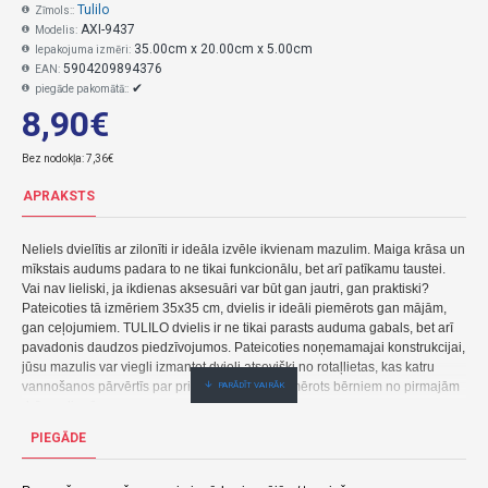
Tulilo
Zīmols::
AXI-9437
Modelis:
35.00cm x 20.00cm x 5.00cm
Iepakojuma izmēri:
5904209894376
EAN:
✔
piegāde pakomātā::
8,90€
Bez nodokļa: 7,36€
APRAKSTS
Neliels dvielītis ar zilonīti ir ideāla izvēle ikvienam mazulim.
Maiga krāsa un
mīkstais audums padara to ne tikai funkcionālu, bet arī patīkamu taustei.
Vai nav lieliski, ja ikdienas aksesuāri var būt gan jautri, gan praktiski?
Pateicoties tā izmēriem 35x35 cm, dvielis ir ideāli piemērots gan mājām,
gan ceļojumiem.
TULILO dvielis ir ne tikai parasts auduma gabals, bet arī
pavadonis daudzos piedzīvojumos.
Pateicoties noņemamajai konstrukcijai,
jūsu mazulis var viegli izmantot dvieli atsevišķi no rotaļlietas, kas katru
vannošanos pārvērtīs par priecīgu rituālu.
Piemērots bērniem no pirmajām
dzīves dienām.
PIEGĀDE
Brīdinājumi un cita informācija
: Rotaļlietas var būt iepakotas atsevišķā plastmasas
maisiņā.
Plastmasas maisiņi un plastmasas slēdzēji uz etiķetēm var būt bīstami.
Lai
izvairītos no veselības riska, turiet plastmasas maisiņu, aiztaisāmo un etiķetes