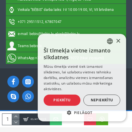
Veikala "BĒBIS" darba laiks: I-V 10:00-19:00, VI, VII brīvdiena
+371 29511512, 67807047
e-mail:
bebis@bebis.lv, glosk@bebis.lv
×
Teams:
bebis.lv
Šī tīmekļa vietne izmanto
LATVIAN
sīkdatnes
WhatsApp:
+371 29511512, 20579272 (tikai ziņojumi)
RUSSIAN
Mūsu tīmekļa vietnē tiek izmantoti
sīkdatnes, lai uzlabotu vietnes tehnisku
ENGLISH
darbību, analizētu vietnes izmantošanas
statistiku, un uzlabotu mūsu mārketinga
aktivitātes.
PIEKRĪTU
NEPIEKRĪTU
PIELĀGOT
Autortiesības © 2023, Bebis.lv, Visas tiesības aizsargātas
IELIKT GROZĀ