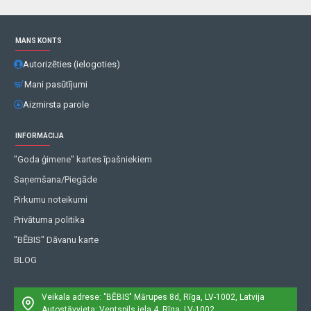
MANS KONTS
Autorizēties (ielogoties)
Mani pasūtījumi
Aizmirsta parole
INFORMĀCIJA
"Goda ģimene" kartes īpašniekiem
Saņemšana/Piegāde
Pirkumu noteikumi
Privātuma politika
"BĒBIS" Dāvanu karte
BLOG
Veikala adrese: "BĒBIS"
Mārupes 8d, Rīga, LV-1002, Latvija
Autostāvvieta: Ventspils iela 4, Rīga, LV-1002