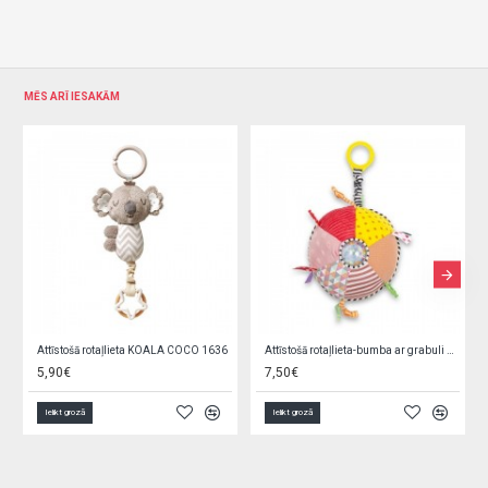
MĒS ARĪ IESAKĀM
Attīstošā rotaļlieta KOALA COCO 1636
Attīstošā rotaļlieta-bumba ar grabuli 53592
5,90€
7,50€
Ielikt grozā
Ielikt grozā