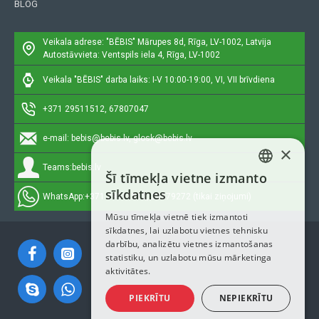
BLOG
Veikala adrese: "BĒBIS"
Mārupes 8d, Rīga, LV-1002, Latvija
Autostāvvieta: Ventspils iela 4, Rīga, LV-1002
Veikala "BĒBIS" darba laiks: I-V 10:00-19:00, VI, VII brīvdiena
+371 29511512, 67807047
e-mail:
bebis@bebis.lv, glosk@bebis.lv
×
Teams:
bebis.lv
Šī tīmekļa vietne izmanto
LATVIAN
sīkdatnes
WhatsApp:
+371 29511512, 20579272 (tikai ziņojumi)
RUSSIAN
Mūsu tīmekļa vietnē tiek izmantoti
sīkdatnes, lai uzlabotu vietnes tehnisku
ENGLISH
darbību, analizētu vietnes izmantošanas
statistiku, un uzlabotu mūsu mārketinga
aktivitātes.
PIEKRĪTU
NEPIEKRĪTU