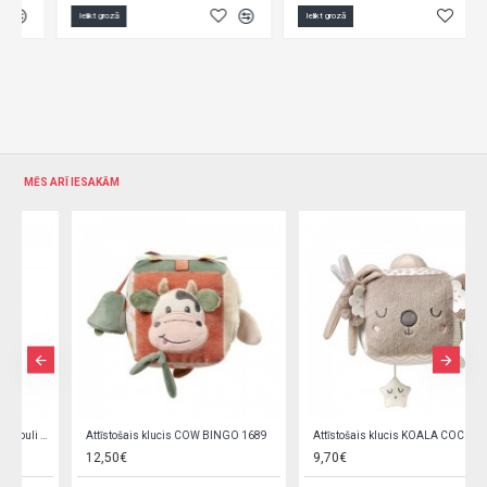
Materiāls: poliesters
Ielikt grozā
Ielikt grozā
Bērna vecums: 0 m+
Izmēri: 11 x 11 cm
Universāls turētājs - viegli pakarams
Sastāvdaļas: spogulis, grabulis, čaukstoša rotaļlieta, lentes un mezgliņi
Elastīgs graužamais maigi masē smaganas
Stimulē maņas - tausti, redzi, dzirdi
Trenē satvērienu un attīsta smalko motoriku
Māca cēloņsakarības
MĒS ARĪ IESAKĀM
Attīstošais klucis RABBIT KARO 1683-Babyono
12,50€ veikalā "BĒBIS" Rīgā vai bebis.lv.Pieejams(-a).
Nopirkt Attīstošais klucis RABBIT KARO 1683-5901435418376-par zemu cenu,ātri,ērti,bez gaidīšanas.Cenas no vairumtirgotāja.
Attīstošais klucis COW BINGO 1689
Attīstošais klucis KOALA COCO 1637
12,50€
9,70€