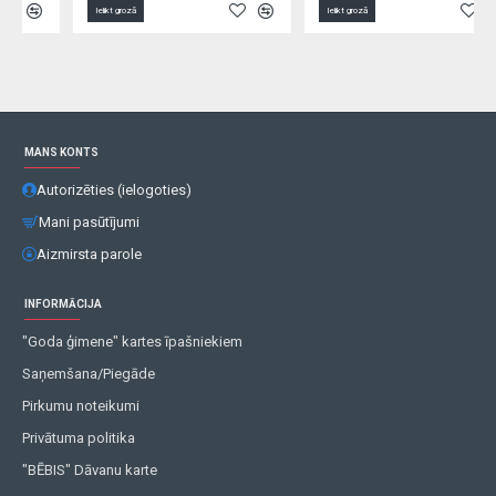
Ielikt grozā
Ielikt grozā
MANS KONTS
Autorizēties (ielogoties)
Mani pasūtījumi
Aizmirsta parole
INFORMĀCIJA
"Goda ģimene" kartes īpašniekiem
Saņemšana/Piegāde
Pirkumu noteikumi
Privātuma politika
"BĒBIS" Dāvanu karte