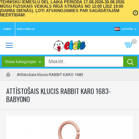
TEHNISKU IEMESLU DĒĻ LAIKA PERIODĀ 17.08.2026-30.08.2026
MŪSU FIZISKAIS VEIKALS RĪGĀ STRĀDĀS NO 12:00 LĪDZ 19:00
(DARBA DIENĀS). ĻOTI ATVAINOJAMIES PAR SAGĀDĀTAJĀM
NEĒRTĪBĀM!
IENĀKT
REĢISTRĀCIJA
LATVIEŠU
0
Visas kategorijas
Attīstošais klucis RABBIT KARO 1683
ATTĪSTOŠAIS KLUCIS RABBIT KARO 1683-
BABYONO