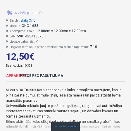
uzzināt pieejamību
BabyOno
Zīmols::
ONO-1683
Modelis:
12.00cm x 12.00cm x 12.00cm
Iepakojuma izmēri:
5901435418376
EAN:
✔
piegāde pakomātā::
7-10
Piegādes termiņš, ja prece nav pieejama, dienas (aptuveni)::
12,50€
Bez nodokļa: 10,33€
APRAKSTS
PRECE PĒC PASŪTĪJUMA
Mūsu plīša Trusītis Karo sensoriskais kubs ir rotaļlieta mazuļiem, kas ir
pilna pārsteigumu, stimulē iztēli, iesaista maņas un palīdz attīstīt bērna
manuālās prasmes.
Universālais rokturis ļauj to pakārt pie gultiņas, ratiņiem vai autokrēsliņa.
Interesantas tekstūras stimulē taustes sajūtu, un dažādas krāsas un
formas piesaista uzmanību.
Bērnu aktivitāšu kubs slēpj čaukstošu rotaļlietu un smalku grabulīti, kas
stimulē dzirdi. Izvirzītās lentes un aukliņas mudina satvert, bet drošais