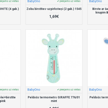
BabyOno
BabyOno
ieejams uz vietas
✔ pieejams uz vietas
WHITE (4 gab.)
Zobu birstītes-uzpirksteņi (2 gab.) 1545
Birste ar š
knupim B
1,69€
BabyOno
BabyOno
ieejams uz vietas
✔ pieejams uz vietas
lei+birstīte
Peldošs termometrs GIRAFFE 776/01
Peldošs ter
pink
mint