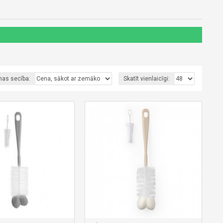
nas secība:
Skatīt vienlaicīgi: