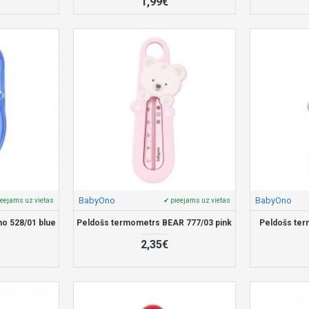
1,99€
BabyOno
BabyOno
ieejams uz vietas
✔ pieejams uz vietas
o 528/01 blue
Peldošs termometrs BEAR 777/03 pink
Peldošs te
2,35€