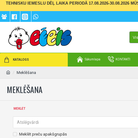
TEHNISKU IEMESLU DĒĻ LAIKA PERIODĀ 17.08.2026-30.08.2026 M
Vi
Sākumlapa
KONTAKTI
KATALOGS
Meklēšana
MEKLĒŠANA
MEKLĒT
Meklēt preču apakšgrupās