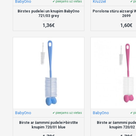
BabyOno
Kruzzel
✔ pieejams uz vietas
✔ p
Birstes pudelei un knupim BabyOno
Porolona stūru aizsargi 
721/03 grey
2699
1,36€
1,60€
BabyOno
BabyOno
✔ pieejams uz vietas
✔ p
Birste ar šammmi pudelei+birstīte
Birste ar šammmi pude
knupim 720/01 blue
knupim 720/02 