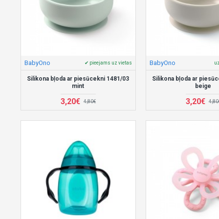
BabyOno
BabyOno
✔ pieejams uz vietas
uz
Silikona bļoda ar piesūcekni 1481/03
Silikona bļoda ar piesū
mint
beige
3,20€
3,20€
4,80€
4,80