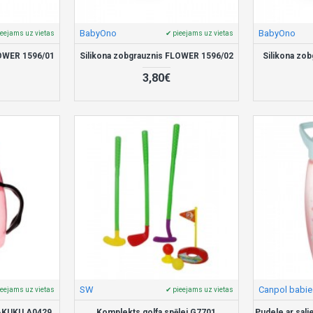
BabyOno
BabyOno
ieejams uz vietas
✔ pieejams uz vietas
LOWER 1596/01
Silikona zobgrauznis FLOWER 1596/02
Silikona zo
3,80€
SW
Canpol babie
ieejams uz vietas
✔ pieejams uz vietas
 AKUKU A0429
Komplekts golfa spēlei G7701
Pudele ar sal