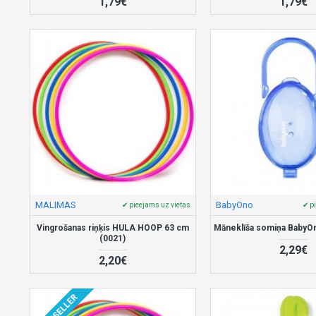
1,79€
1,79€
MALIMAS
BabyOno
✔ pieejams uz vietas
✔ p
Vingrošanas riņķis HULA HOOP 63 cm
Māneklīša somiņa BabyOn
(0021)
2,29€
2,20€
BESTSELLER