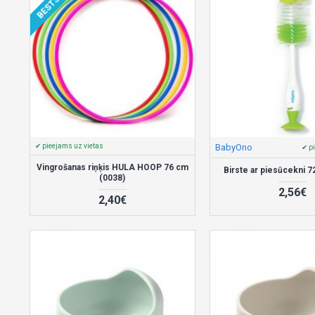
✔ pieejams uz vietas
BabyOno
✔ p
Vingrošanas riņķis HULA HOOP 76 cm
Birste ar piesūcekni 
(0038)
2,56€
2,40€