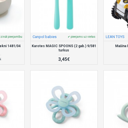
Canpol babies
LEAN TOYS
zināt pieejamību
✔ pieejams uz vietas
cekni 1481/04
Karotes MAGIC SPOONS (2 gab.) 9/581
Mašīna
turkus
3,45€
€