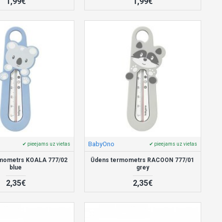
1,99€
1,99€
BabyOno
✔ pieejams uz vietas
✔ pieejams uz vietas
rmometrs KOALA 777/02
Ūdens termometrs RACOON 777/01
blue
grey
2,35€
2,35€