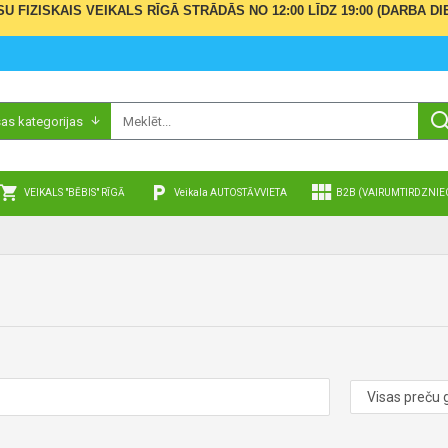
ŪSU FIZISKAIS VEIKALS RĪGĀ STRĀDĀS NO 12:00 LĪDZ 19:00 (DARBA
sas kategorijas
VEIKALS "BĒBIS" RĪGĀ
Veikala AUTOSTĀVVIETA
B2B (VAIRUMTIRDZNIE