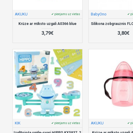
AKUKU
BabyOno
✔ pieejams uz vietas
✔ p
Krūze ar mīksto uzgali A0366 blue
Silikona zobgrauznis F
3,79€
3,80€
KIK
AKUKU
✔ pieejams uz vietas
✔ p
Izglītojoša spēle-svari HIPPO KX5937_2
Krūze ar mīksto uzgali