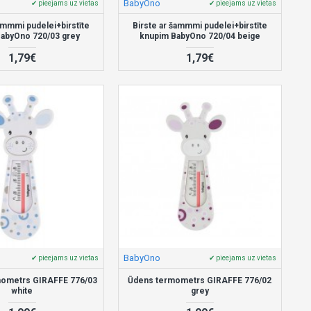
BabyOno
✔ pieejams uz vietas
✔ pieejams uz vietas
ammmi pudelei+birstīte
Birste ar šammmi pudelei+birstīte
abyOno 720/03 grey
knupim BabyOno 720/04 beige
1,79€
1,79€
BabyOno
✔ pieejams uz vietas
✔ pieejams uz vietas
mometrs GIRAFFE 776/03
Ūdens termometrs GIRAFFE 776/02
white
grey