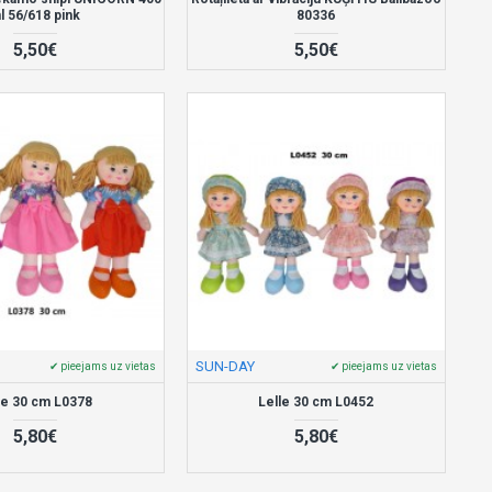
l 56/618 pink
80336
5,50€
5,50€
SUN-DAY
✔ pieejams uz vietas
✔ pieejams uz vietas
le 30 cm L0378
Lelle 30 cm L0452
5,80€
5,80€