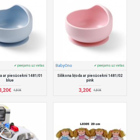
BabyOno
✔ pieejams uz vietas
✔ pieejams uz vietas
da ar piesūcekni 1481/01
Silikona bļoda ar piesūcekni 1481/02
blue
pink
3,20€
3,20€
4,80€
4,80€