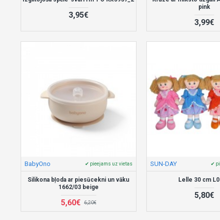
pink
3,95€
3,99€
BabyOno
SUN-DAY
✔ pieejams uz vietas
✔ p
Silikona bļoda ar piesūcekni un vāku
Lelle 30 cm L
1662/03 beige
5,80€
5,60€
6,20€