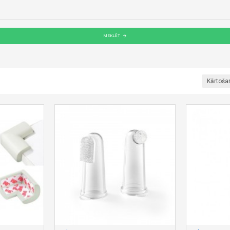
MEKLĒT
Kārtoša