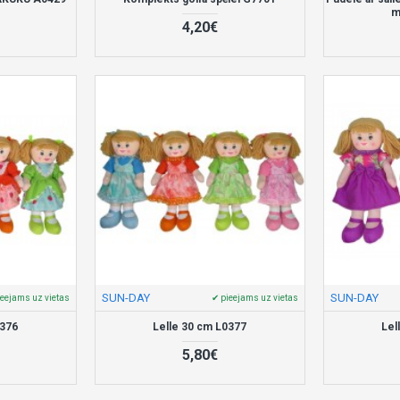
m
4,20€
SUN-DAY
SUN-DAY
ieejams uz vietas
✔ pieejams uz vietas
0376
Lelle 30 cm L0377
Lel
5,80€