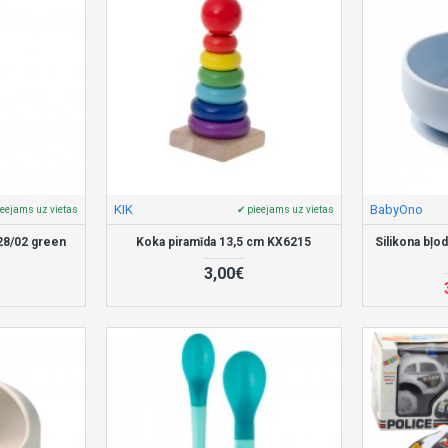
KIK
BabyOno
ieejams uz vietas
✔ pieejams uz vietas
728/02 green
Koka piramīda 13,5 cm KX6215
Silikona bļo
3,00€