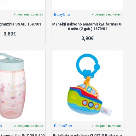
BabyOno
✔ pieejams uz vietas
✔ pieejams uz vietas
bgrauznis SNAIL 1597/01
Mānekļi Babyono anatomiskās formas 0-
6 mēn.(2 gab.) 1670/01
3,80€
3,90€
s
BalibaZoo
✔ pieejams uz vietas
✔ pieejams uz vietas
iekamo snīpi UNICORN 400
Rotaļlieta ar vibrāciju KUĢĪTIS Balibazoo