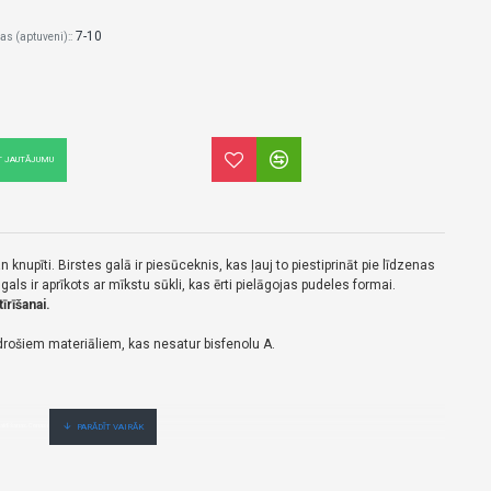
7-10
as (aptuveni)::
T JAUTĀJUMU
gan knupīti. Birstes galā ir piesūceknis, kas ļauj to piestiprināt pie līdzenas
gals ir aprīkots ar mīkstu sūkli, kas ērti pielāgojas pudeles formai.
īrīšanai.
 drošiem materiāliem, kas nesatur bisfenolu A.
gaidīšanas.Cenas no vairumtirgotāja.