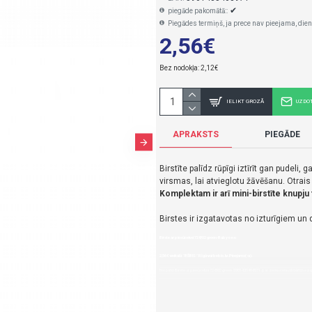
✔
piegāde pakomātā::
Piegādes termiņš, ja prece nav pieejama, dien
2,56€
Bez nodokļa: 2,12€
IELIKT GROZĀ
UZDO
APRAKSTS
PIEGĀDE
Birstīte palīdz rūpīgi iztīrīt gan pudeli, 
virsmas, lai atvieglotu žāvēšanu. Otrais 
Komplektam ir arī mini-birstīte knupju t
Birstes ir izgatavotas no izturīgiem un
Birste ar piesūcekni 728/02 green-Babyono
2,56€ veikalā "BĒBIS" Rīgā vai bebis.lv.Pieejams(-a).
Nopirkt Birste ar piesūcekni 728/02 green-5901435408971-par zemu cenu,ātri,ērti,bez 