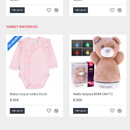
Ielikt grozā
Ielikt grozā
VARBŪT IEINTERESĒS
NOLIKTAVAS TĪRĪŠANA
Cimdi 1P SKI BOY REN-0291 (14)
Vannas sēdeklis BEAR white pearl MS-003-118
7,20€
5,90€
Ielikt grozā
Ielikt grozā