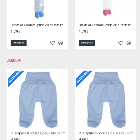
Birstīšu komplekts 735/03 grey
Birstīšu komplekts 735/05 pink
3,29€
3,29€
Ielikt grozā
Ielikt grozā
JAUNUMI
JAUNUMS
JAUNUMS
Jaciņa trikotāžas, rozā 62 cm O0YEYROX
Jaciņa trikotāžas, gaiši zila 62 cm F9W2GGPL
5,90€
5,90€