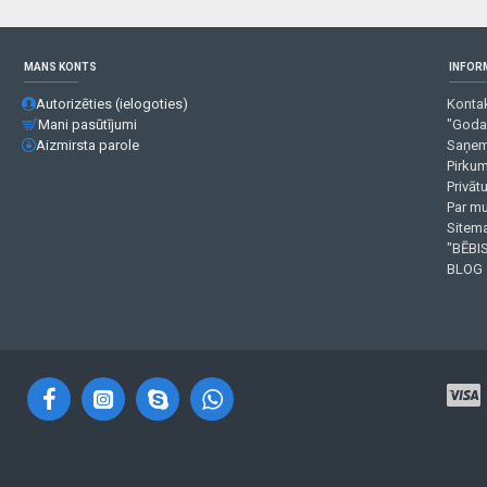
MANS KONTS
INFOR
Autorizēties (ielogoties)
Kontak
Mani pasūtījumi
"Goda
Aizmirsta parole
Saņem
Pirku
Privāt
Par m
Sitema
"BĒBIS
BLOG