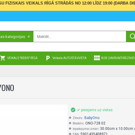
ŪSU FIZISKAIS VEIKALS RĪGĀ STRĀDĀS NO 12:00 LĪDZ 19:00 (DARBA
sas kategorijas
VEIKALS "BĒBIS" RĪGĀ
Veikala AUTOSTĀVVIETA
B2B (VAIRUMTIRDZNIE
BYONO
✔ pieejams uz vietas
BabyOno
Zīmols::
ONO-728.02
Modelis:
30.00cm x 10.00cm 
Iepakojuma izmēri:
5901435408971
EAN: