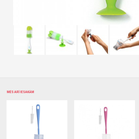
MĒS ARĪ IESAKĀM