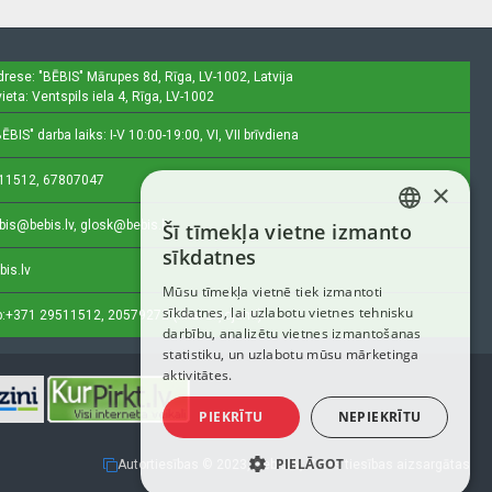
drese: "BĒBIS"
Mārupes 8d, Rīga, LV-1002, Latvija
ieta: Ventspils iela 4, Rīga, LV-1002
ĒBIS" darba laiks: I-V 10:00-19:00, VI, VII brīvdiena
11512, 67807047
×
bis@bebis.lv, glosk@bebis.lv
Šī tīmekļa vietne izmanto
LATVIAN
sīkdatnes
bis.lv
RUSSIAN
Mūsu tīmekļa vietnē tiek izmantoti
sīkdatnes, lai uzlabotu vietnes tehnisku
ENGLISH
:
+371 29511512, 20579272 (tikai ziņojumi)
darbību, analizētu vietnes izmantošanas
statistiku, un uzlabotu mūsu mārketinga
aktivitātes.
PIEKRĪTU
NEPIEKRĪTU
PIELĀGOT
Autortiesības © 2023, Bebis.lv, Visas tiesības aizsargātas