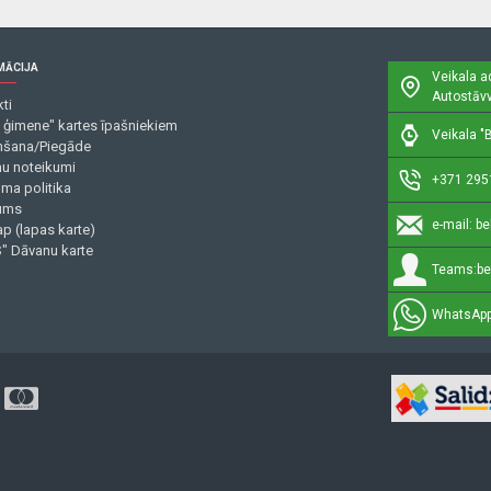
MĀCIJA
Veikala a
Autostāvv
ti
 ģimene" kartes īpašniekiem
Veikala "B
šana/Piegāde
mu noteikumi
+371 295
uma politika
ums
e-mail:
be
p (lapas karte)
" Dāvanu karte
Teams:
be
WhatsApp