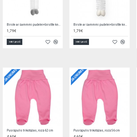
Birstītes salmiņiem un caurulītēm 4 gab., 733
Birstītes salmiņiem un caurulītēm BabyOno 1419
1,50€
1,59€
Ielikt grozā
Ielikt grozā
JAUNUMS
JAUNUMS
Jaciņa trikotāžas, rozā 56 cm EZ0QV4W2
Zīdaiņu cimdiņi-dūraiņi STARS
5,90€
1,90€