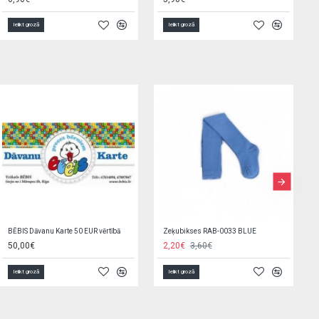
Ielikt grozā
Ielikt grozā
Elektroniskais seifs-krājkase 23545
Pārtinamais matracis HAPPY STARS 70x50 cm 85773
11,90€
15,50€
Ielikt grozā
Ielikt grozā