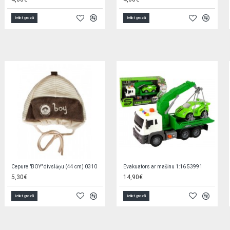
Ielikt grozā
Ielikt grozā
Boksa komplekts ar cimdiem KX6178
Spēle BILJARDS 36x21x3 cm H7503
11,50€
12,60€
4,60€
Ielikt grozā
Ielikt grozā