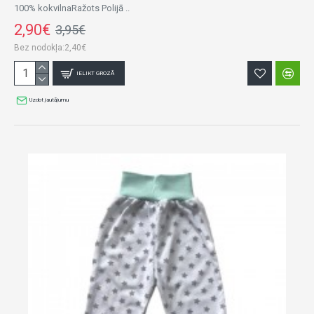
100% kokvilnaRažots Polijā ..
2,90€
3,95€
Bez nodokļa:2,40€
IELIKT GROZĀ
Uzdot jautājumu