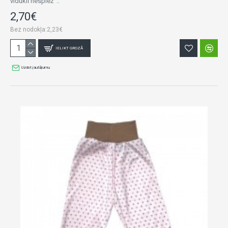
viduklī nespiež ..
2,70€
Bez nodokļa:2,23€
IELIKT GROZĀ
Uzdot jautājumu