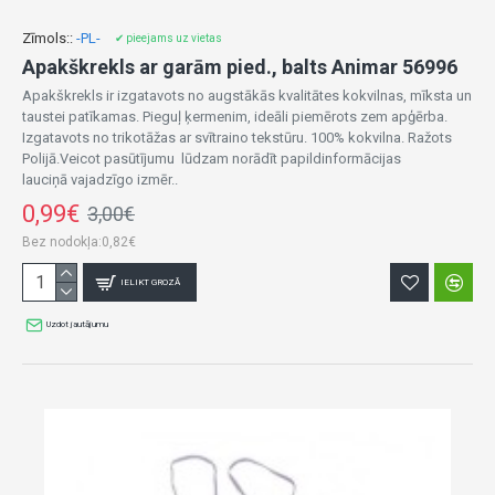
Zīmols::
-PL-
✔ pieejams uz vietas
Apakškrekls ar garām pied., balts Animar 56996
Apakškrekls ir izgatavots no augstākās kvalitātes kokvilnas, mīksta un
taustei patīkamas. Pieguļ ķermenim, ideāli piemērots zem apģērba.
Izgatavots no trikotāžas ar svītraino tekstūru. 100% kokvilna. Ražots
Polijā.Veicot pasūtījumu lūdzam norādīt papildinformācijas
lauciņā vajadzīgo izmēr..
0,99€
3,00€
Bez nodokļa:0,82€
IELIKT GROZĀ
Uzdot jautājumu