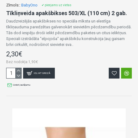
Zīmols::
BabyOno
✔ pieejams uz vietas
Tīkliņveida apakšbikses 503/XL (110 cm) 2 gab.
Daudzreizējās apakšbikses no speciāla mīksta un elestīga
tīkliņauduma paredzētas galvenokārt sievietēm pēcdzemdību periodā.
Tās dod iespēju droši ielikt pēcdzemdību paketes un citus ieliktņus.
Speciali izstrādāta "elpojoša" apakšbikšu konstrukcija ļauj gaisam
brīvi cirkulēt, nodrošinot sievietei sva..
2,30€
Bez nodokļa:1,90€
IELIKT GROZĀ
Uzdot jautājumu