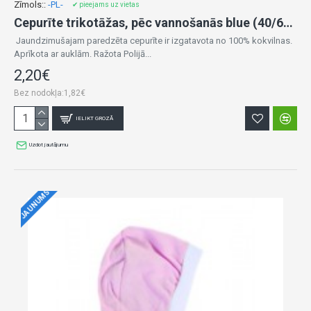
Zīmols::
-PL-
✔ pieejams uz vietas
Cepurīte trikotāžas, pēc vannošanās blue (40/62 cm)
Jaundzimušajam paredzēta cepurīte ir izgatavota no 100% kokvilnas.
Aprīkota ar auklām. Ražota Polijā...
2,20€
Bez nodokļa:1,82€
IELIKT GROZĀ
Uzdot jautājumu
JAUNUMS