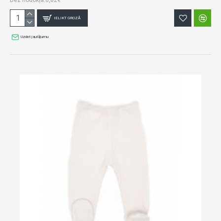
Bez nodokļa:0,82€
IELIKT GROZĀ
Uzdot jautājumu