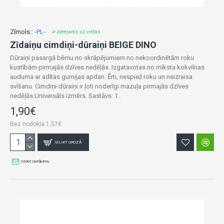
Zīmols::
-PL-
✔ pieejams uz vietas
Zīdaiņu cimdiņi-dūraiņi BEIGE DINO
Dūraiņi pasargā bērnu no skrāpējumiem no nekoordinētām roku
kustībām pirmajās dzīves nedēļās. Izgatavotas no mīksta kokvilnas
auduma ar adītas gumijas apdari. Ērti, nespiež roku un neizraisa
svīšanu. Cimdiņi-dūraiņi ir ļoti noderīgi mazuļa pirmajās dzīves
nedēļās.Universāls izmērs. Sastāvs: 1..
1,90€
Bez nodokļa:1,57€
IELIKT GROZĀ
Uzdot jautājumu