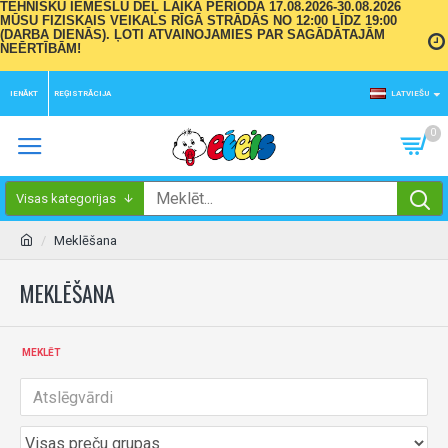
TEHNISKU IEMESLU DĒĻ LAIKA PERIODĀ 17.08.2026-30.08.2026
MŪSU FIZISKAIS VEIKALS RĪGĀ STRĀDĀS NO 12:00 LĪDZ 19:00
(DARBA DIENĀS). ĻOTI ATVAINOJAMIES PAR SAGĀDĀTAJĀM
NEĒRTĪBĀM!
IENĀKT
REĢISTRĀCIJA
LATVIEŠU
0
Visas kategorijas
Meklēšana
MEKLĒŠANA
MEKLĒT