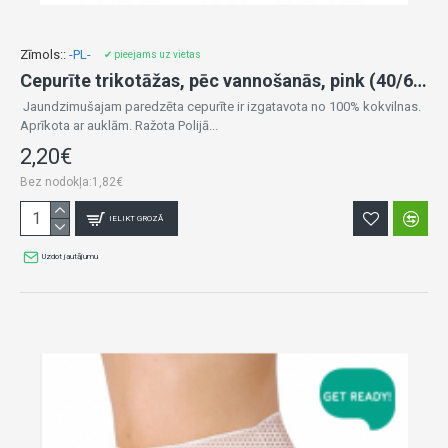
Zīmols::
-PL-
✔ pieejams uz vietas
Cepurīte trikotāžas, pēc vannošanās, pink (40/62 cm)
Jaundzimušajam paredzēta cepurīte ir izgatavota no 100% kokvilnas.
Aprīkota ar auklām. Ražota Polijā...
2,20€
Bez nodokļa:1,82€
IELIKT GROZĀ
Uzdot jautājumu