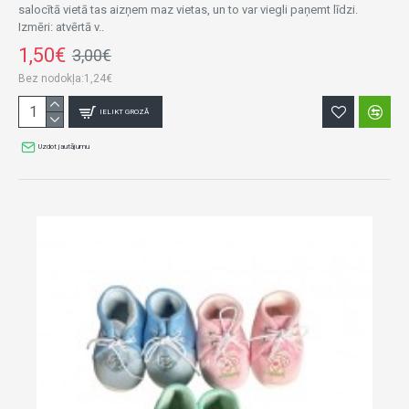
salocītā vietā tas aizņem maz vietas, un to var viegli paņemt līdzi.
Izmēri: atvērtā v..
1,50€
3,00€
Bez nodokļa:1,24€
IELIKT GROZĀ
Uzdot jautājumu