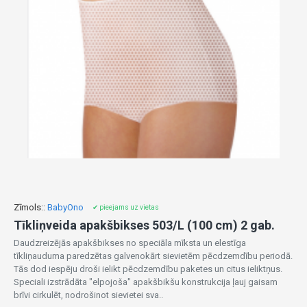
Zīmols::
BabyOno
✔ pieejams uz vietas
Tīkliņveida apakšbikses 503/L (100 cm) 2 gab.
Daudzreizējās apakšbikses no speciāla mīksta un elestīga
tīkliņauduma paredzētas galvenokārt sievietēm pēcdzemdību periodā.
Tās dod iespēju droši ielikt pēcdzemdību paketes un citus ieliktņus.
Speciali izstrādāta "elpojoša" apakšbikšu konstrukcija ļauj gaisam
brīvi cirkulēt, nodrošinot sievietei sva..