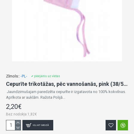
Zīmols::
-PL-
✔ pieejams uz vietas
Cepurīte trikotāžas, pēc vannošanās, pink (38/56 cm)
Jaundzimušajam paredzēta cepurīte ir izgatavota no 100% kokvilnas.
Aprīkota ar auklām. Ražota Polijā...
2,20€
Bez nodokļa:1,82€
IELIKT GROZĀ