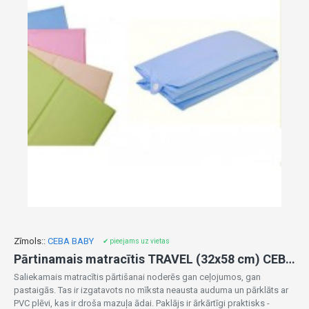
Zīmols::
CEBA BABY
✔ pieejams uz vietas
Pārtinamais matracītis TRAVEL (32x58 cm) CEBA BABY W305-dažādas krāsas
Saliekamais matracītis pārtišanai noderēs gan ceļojumos, gan
pastaigās. Tas ir izgatavots no mīksta neausta auduma un pārklāts ar
PVC plēvi, kas ir droša mazuļa ādai. Paklājs ir ārkārtīgi praktisks -