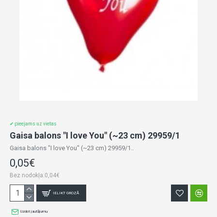
✔ pieejams uz vietas
Gaisa balons "I love You" (~23 cm) 29959/1
Gaisa balons "I love You" (~23 cm) 29959/1..
0,05€
Bez nodokļa:0,04€
IELIKT GROZĀ
Uzdot jautājumu