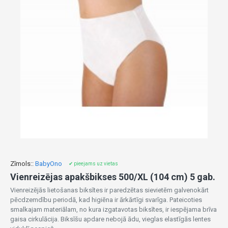
Zīmols::
BabyOno
✔ pieejams uz vietas
Vienreizējas apakšbikses 500/XL (104 cm) 5 gab.
Vienreizējās lietošanas biksītes ir paredzētas sievietēm galvenokārt
pēcdzemdību periodā, kad higiēna ir ārkārtīgi svarīga. Pateicoties
smalkajam materiālam, no kura izgatavotas biksītes, ir iespējama brīva
gaisa cirkulācija. Biksīšu apdare nebojā ādu, vieglas elastīgās lentes