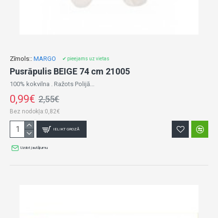
Zīmols::
MARGO
✔ pieejams uz vietas
Pusrāpulis BEIGE 74 cm 21005
100% kokvilna . Ražots Polijā...
0,99€
2,55€
Bez nodokļa:0,82€
IELIKT GROZĀ
Uzdot jautājumu