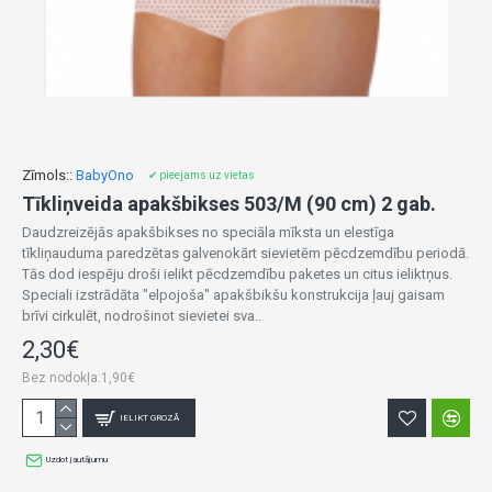
Zīmols::
BabyOno
✔ pieejams uz vietas
Tīkliņveida apakšbikses 503/M (90 cm) 2 gab.
Daudzreizējās apakšbikses no speciāla mīksta un elestīga
tīkliņauduma paredzētas galvenokārt sievietēm pēcdzemdību periodā.
Tās dod iespēju droši ielikt pēcdzemdību paketes un citus ieliktņus.
Speciali izstrādāta "elpojoša" apakšbikšu konstrukcija ļauj gaisam
brīvi cirkulēt, nodrošinot sievietei sva..
2,30€
Bez nodokļa:1,90€
IELIKT GROZĀ
Uzdot jautājumu