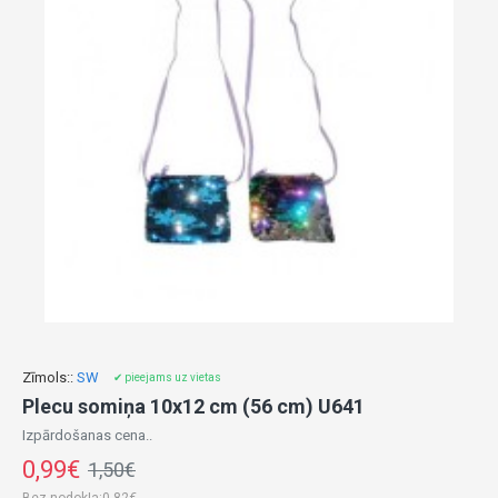
Zīmols::
SW
✔ pieejams uz vietas
Plecu somiņa 10x12 cm (56 cm) U641
Izpārdošanas cena..
0,99€
1,50€