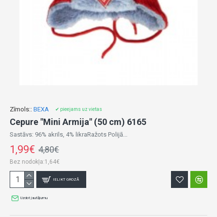
Zīmols::
BEXA
✔ pieejams uz vietas
Cepure "Mini Armija" (50 cm) 6165
Sastāvs: 96% akrils, 4% likraRažots Polijā...
1,99€
4,80€
Bez nodokļa:1,64€
IELIKT GROZĀ
Uzdot jautājumu