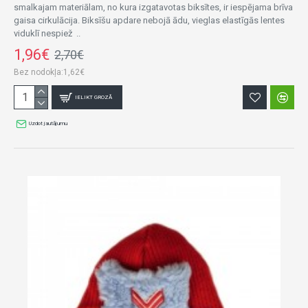
smalkajam materiālam, no kura izgatavotas biksītes, ir iespējama brīva
gaisa cirkulācija. Biksīšu apdare nebojā ādu, vieglas elastīgās lentes
viduklī nespiež ..
1,96€
2,70€
Bez nodokļa:1,62€
IELIKT GROZĀ
Uzdot jautājumu