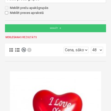
Meklēt preču apakšgrupās
Meklēt preces aprakstā
MEKLĒT
MEKLĒŠANAS REZULTĀTS
0