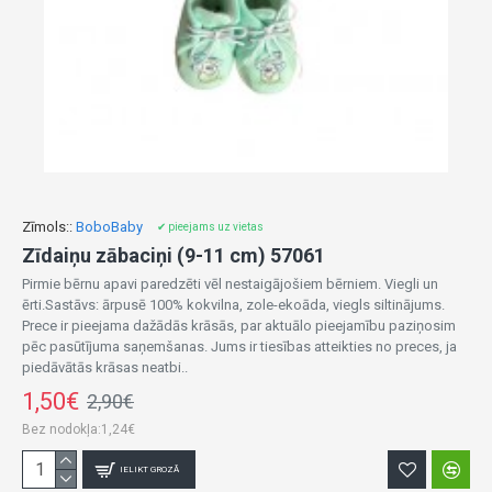
Zīmols::
BoboBaby
✔ pieejams uz vietas
Zīdaiņu zābaciņi (9-11 cm) 57061
Pirmie bērnu apavi paredzēti vēl nestaigājošiem bērniem. Viegli un
ērti.Sastāvs: ārpusē 100% kokvilna, zole-ekoāda, viegls siltinājums.
Prece ir pieejama dažādās krāsās, par aktuālo pieejamību paziņosim
pēc pasūtījuma saņemšanas. Jums ir tiesības atteikties no preces, ja
piedāvātās krāsas neatbi..
1,50€
2,90€
Bez nodokļa:1,24€
IELIKT GROZĀ