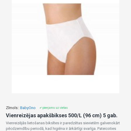
Zīmols::
BabyOno
✔ pieejams uz vietas
Vienreizējas apakšbikses 500/L (96 cm) 5 gab.
Vienreizējās lietošanas biksītes ir paredzētas sievietēm galvenokārt
pēcdzemdību periodā, kad higiēna ir ārkārtīgi svarīga. Pateicoties