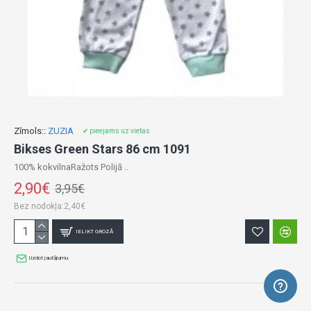
Zīmols::
ZUZIA
✔ pieejams uz vietas
Bikses Green Stars 86 cm 1091
100% kokvilnaRažots Polijā ..
2,90€
3,95€
Bez nodokļa:2,40€
IELIKT GROZĀ
Uzdot jautājumu