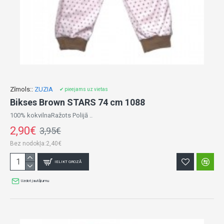
Zīmols::
ZUZIA
✔ pieejams uz vietas
Bikses Brown STARS 74 cm 1088
100% kokvilnaRažots Polijā ..
2,90€
3,95€
Bez nodokļa:2,40€
IELIKT GROZĀ
Uzdot jautājumu